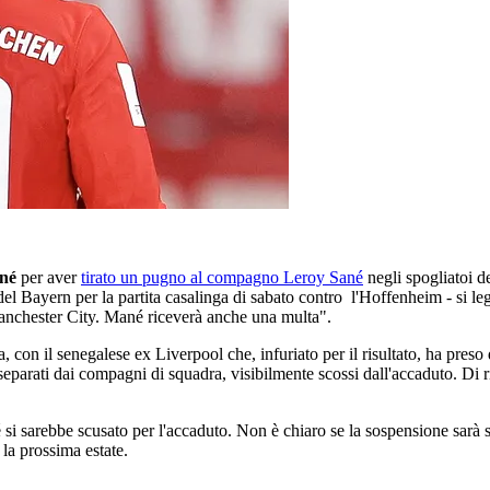
ané
per aver
tirato un pugno al compagno Leroy Sané
negli spogliatoi 
 Bayern per la partita casalinga di sabato contro l'Hoffenheim - si legg
anchester City. Mané riceverà anche una multa".
sa, con il senegalese ex Liverpool che, infuriato per il risultato, ha pre
 separati dai compagni di squadra, visibilmente scossi dall'accaduto. D
né si sarebbe scusato per l'accaduto. Non è chiaro se la sospensione sarà
la prossima estate.