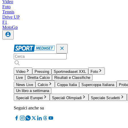
Video
Foto
Tennis
Drive UP
F1
MotoGp
Video
Pressing
Sportmediaset XXL
Foto
Live
Diretta Calcio
Risultati e Classifiche
News Live
Calcio
Coppa Italia
Supercoppa Italiana
Proba
Un libro a settimana
Speciali Europei
Speciali Olimpiadi
Speciale Scudetti
Seguici anche su