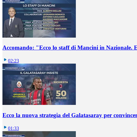
Accomando: "Ecco lo staff di Mancini in Nazionale. E 
02:23
Ecco la nuova strategia del Galatasaray per convincer
01:33