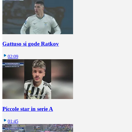
Gattuso si gode Ratkov
02:09
Piccole star in serie A
01:45