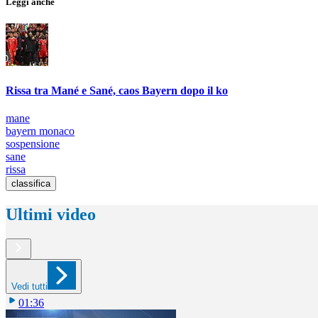
Leggi anche
Rissa tra Mané e Sané, caos Bayern dopo il ko
mane
bayern monaco
sospensione
sane
rissa
classifica
Ultimi video
Vedi tutti
01:36