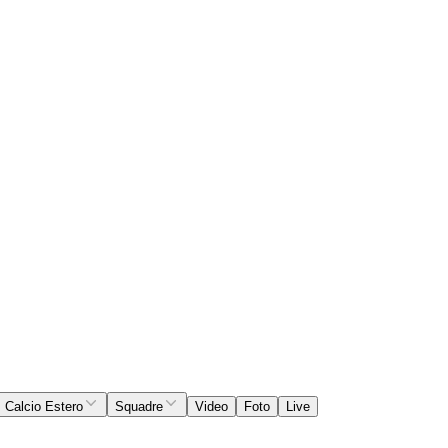
Calcio Estero
Squadre
Video
Foto
Live