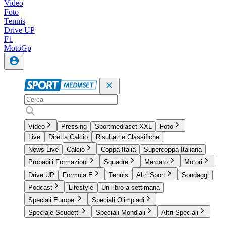
Video
Foto
Tennis
Drive UP
F1
MotoGp
Video
Pressing
Sportmediaset XXL
Foto
Live
Diretta Calcio
Risultati e Classifiche
News Live
Calcio
Coppa Italia
Supercoppa Italiana
Probabili Formazioni
Squadre
Mercato
Motori
Drive UP
Formula E
Tennis
Altri Sport
Sondaggi
Podcast
Lifestyle
Un libro a settimana
Speciali Europei
Speciali Olimpiadi
Speciale Scudetti
Speciali Mondiali
Altri Speciali