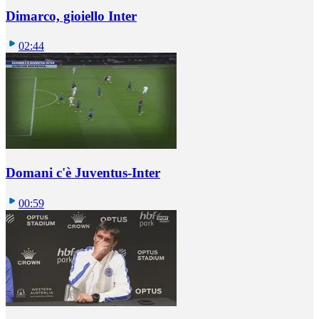
Dimarco, gioiello Inter
02:44
Domani c'è Juventus-Inter
00:59