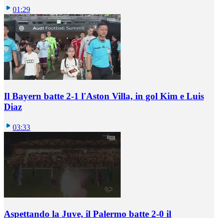
01:29
Il Bayern batte 2-1 l'Aston Villa, in gol Kim e Luis
Diaz
03:33
Aspettando la Juve, il Palermo batte 2-0 il