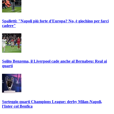
Spalletti: "Napoli più forte d'Europa? No, è giochino per farci
cadere"
Solito Benzema, il Liverpool cade anche al Bernabeu: Real ai
quarti
Sorteggio quarti Champions League: derby Milan-Napoli,
l'Inter col Benfica