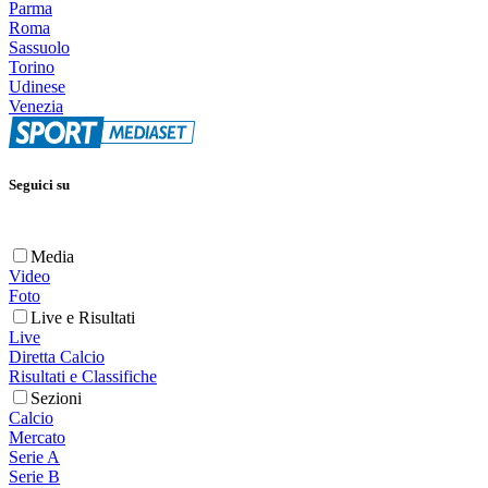
Parma
Roma
Sassuolo
Torino
Udinese
Venezia
Seguici su
Media
Video
Foto
Live e Risultati
Live
Diretta Calcio
Risultati e Classifiche
Sezioni
Calcio
Mercato
Serie A
Serie B