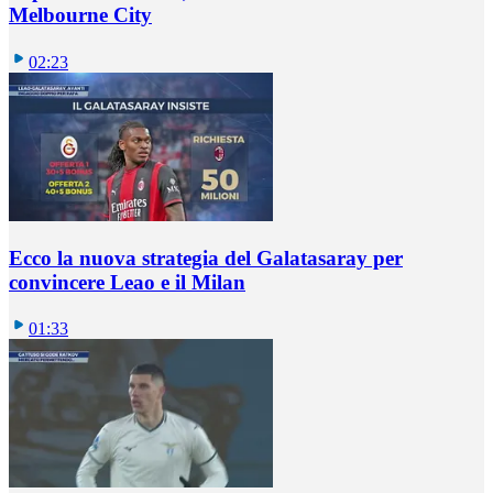
Melbourne City
02:23
Ecco la nuova strategia del Galatasaray per
convincere Leao e il Milan
01:33