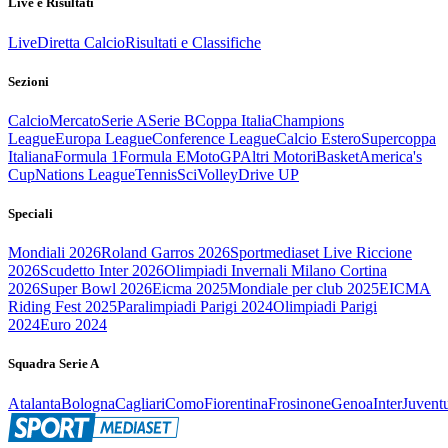
Live e Risultati
Live
Diretta Calcio
Risultati e Classifiche
Sezioni
Calcio
Mercato
Serie A
Serie B
Coppa Italia
Champions
League
Europa League
Conference League
Calcio Estero
Supercoppa
Italiana
Formula 1
Formula E
MotoGP
Altri Motori
Basket
America's
Cup
Nations League
Tennis
Sci
Volley
Drive UP
Speciali
Mondiali 2026
Roland Garros 2026
Sportmediaset Live Riccione
2026
Scudetto Inter 2026
Olimpiadi Invernali Milano Cortina
2026
Super Bowl 2026
Eicma 2025
Mondiale per club 2025
EICMA
Riding Fest 2025
Paralimpiadi Parigi 2024
Olimpiadi Parigi
2024
Euro 2024
Squadra Serie A
Atalanta
Bologna
Cagliari
Como
Fiorentina
Frosinone
Genoa
Inter
Juvent