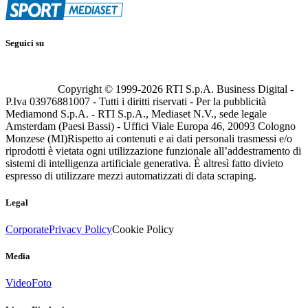
Seguici su
Copyright © 1999-
2026
RTI S.p.A. Business Digital -
P.Iva 03976881007 - Tutti i diritti riservati - Per la pubblicità
Mediamond S.p.A. - RTI S.p.A., Mediaset N.V., sede legale
Amsterdam (Paesi Bassi) - Uffici Viale Europa 46, 20093 Cologno
Monzese (MI)
Rispetto ai contenuti e ai dati personali trasmessi e/o
riprodotti è vietata ogni utilizzazione funzionale all’addestramento di
sistemi di intelligenza artificiale generativa. È altresì fatto divieto
espresso di utilizzare mezzi automatizzati di data scraping.
Legal
Corporate
Privacy Policy
Cookie Policy
Media
Video
Foto