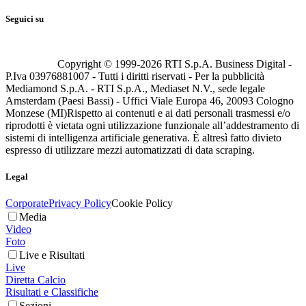
Seguici su
Copyright © 1999-
2026
RTI S.p.A. Business Digital -
P.Iva 03976881007 - Tutti i diritti riservati - Per la pubblicità
Mediamond S.p.A. - RTI S.p.A., Mediaset N.V., sede legale
Amsterdam (Paesi Bassi) - Uffici Viale Europa 46, 20093 Cologno
Monzese (MI)
Rispetto ai contenuti e ai dati personali trasmessi e/o
riprodotti è vietata ogni utilizzazione funzionale all’addestramento di
sistemi di intelligenza artificiale generativa. È altresì fatto divieto
espresso di utilizzare mezzi automatizzati di data scraping.
Legal
Corporate
Privacy Policy
Cookie Policy
Media
Video
Foto
Live e Risultati
Live
Diretta Calcio
Risultati e Classifiche
Sezioni