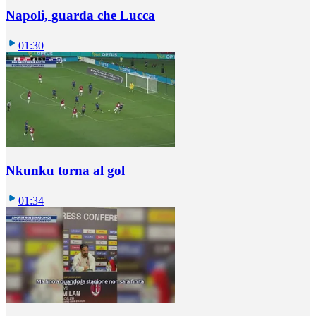
Napoli, guarda che Lucca
01:30
Nkunku torna al gol
01:34