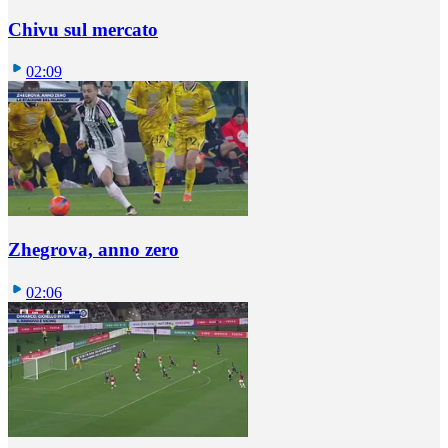
Chivu sul mercato
02:09
Zhegrova, anno zero
02:06