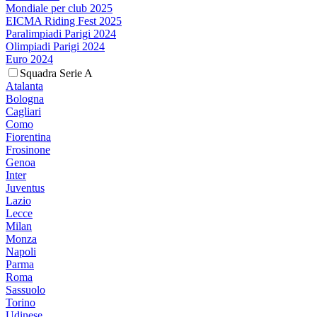
Mondiale per club 2025
EICMA Riding Fest 2025
Paralimpiadi Parigi 2024
Olimpiadi Parigi 2024
Euro 2024
Squadra Serie A
Atalanta
Bologna
Cagliari
Como
Fiorentina
Frosinone
Genoa
Inter
Juventus
Lazio
Lecce
Milan
Monza
Napoli
Parma
Roma
Sassuolo
Torino
Udinese