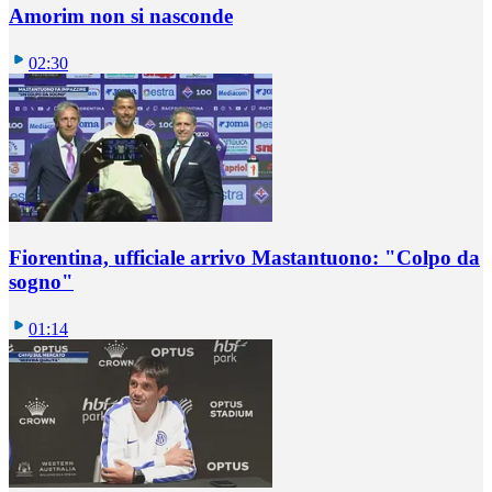
Amorim non si nasconde
02:30
Fiorentina, ufficiale arrivo Mastantuono: "Colpo da
sogno"
01:14