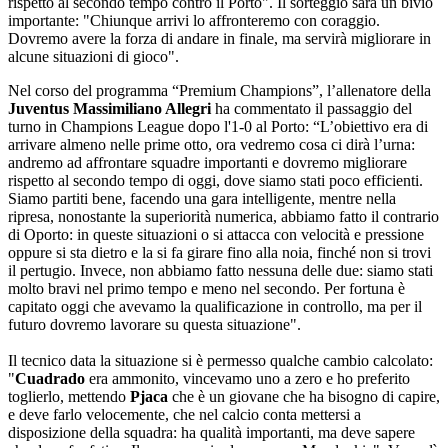
rispetto al secondo tempo contro il Porto". Il sorteggio sarà un bivio
importante: "Chiunque arrivi lo affronteremo con coraggio.
Dovremo avere la forza di andare in finale, ma servirà migliorare in
alcune situazioni di gioco".
Nel corso del programma “Premium Champions”, l’allenatore della
Juventus Massimiliano Allegri
ha commentato il passaggio del
turno in Champions League dopo l'1-0 al Porto: “L’obiettivo era di
arrivare almeno nelle prime otto, ora vedremo cosa ci dirà l’urna:
andremo ad affrontare squadre importanti e dovremo migliorare
rispetto al secondo tempo di oggi, dove siamo stati poco efficienti.
Siamo partiti bene, facendo una gara intelligente, mentre nella
ripresa, nonostante la superiorità numerica, abbiamo fatto il contrario
di Oporto: in queste situazioni o si attacca con velocità e pressione
oppure si sta dietro e la si fa girare fino alla noia, finché non si trovi
il pertugio. Invece, non abbiamo fatto nessuna delle due: siamo stati
molto bravi nel primo tempo e meno nel secondo. Per fortuna è
capitato oggi che avevamo la qualificazione in controllo, ma per il
futuro dovremo lavorare su questa situazione".
Il tecnico data la situazione si è permesso qualche cambio calcolato:
"
Cuadrado
era ammonito, vincevamo uno a zero e ho preferito
toglierlo, mettendo
Pjaca
che è un giovane che ha bisogno di capire,
e deve farlo velocemente, che nel calcio conta mettersi a
disposizione della squadra: ha qualità importanti, ma deve sapere