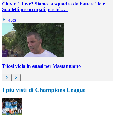
Chivu: "Juve? Siamo la squadra da battere! Io e
Spalletti preoccupati perché…"
01:30
Tifosi viola in estasi per Mastantuono
I più visti di Champions League