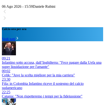
06 Ago 2026 - 15:59
Daniele Rubini
Calcio ora per ora
Vedi tutti
09:21
Infantino sotto accusa, dall’Inghilterra: "Fece pagare dalla Uefa una
super liquidazione per l'amante"
00:02
Celik: "Juve la scelta migliore per la mia carriera"
23:30
Fifa: in Colombia Infantino riceve il sostegno del calcio
sudamericano
22:25
Catania: "Non rispetteremo i tempi per la fideiussione"