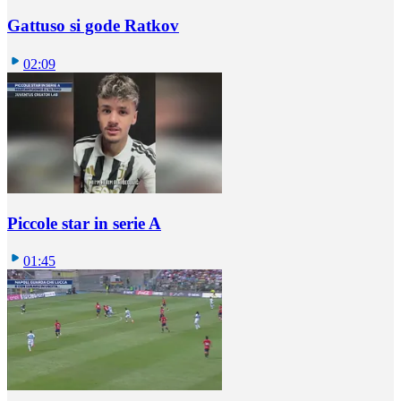
Gattuso si gode Ratkov
02:09
Piccole star in serie A
01:45