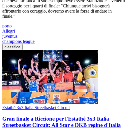
che deve far fatica. Il suo esempio deve essere Mandzukic". Venerdì
il sorteggio per i quarti di finale: "Chiunque arrivi bisognerà
affrontarlo con coraggio, dovremo avere la forza di andare in
finale.”
porto
Allegri
juventus
champions league
classifica
Estathé 3x3 Italia Streetbasket Circuit
Gran finale a Riccione per l'Estathé 3x3 Italia
Streetbasket Circuit: All Star e DKB regine d'Italia