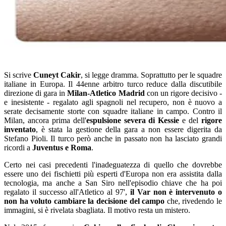
Si scrive
Cuneyt Cakir
, si legge dramma. Soprattutto per le squadre
italiane in Europa. Il 44enne arbitro turco reduce dalla discutibile
direzione di gara in
Milan-Atletico Madrid
con un rigore decisivo -
e inesistente - regalato agli spagnoli nel recupero, non è nuovo a
serate decisamente storte con squadre italiane in campo. Contro il
Milan, ancora prima dell'
espulsione severa di Kessie
e del
rigore
inventato
, è stata la gestione della gara a non essere digerita da
Stefano Pioli. Il turco però anche in passato non ha lasciato grandi
ricordi a
Juventus e Roma
.
Certo nei casi precedenti l'inadeguatezza di quello che dovrebbe
essere uno dei fischietti più esperti d'Europa non era assistita dalla
tecnologia, ma anche a San Siro nell'episodio chiave che ha poi
regalato il successo all'Atletico al 97',
il Var non è intervenuto o
non ha voluto cambiare la decisione del campo
che, rivedendo le
immagini, si è rivelata sbagliata. Il motivo resta un mistero.