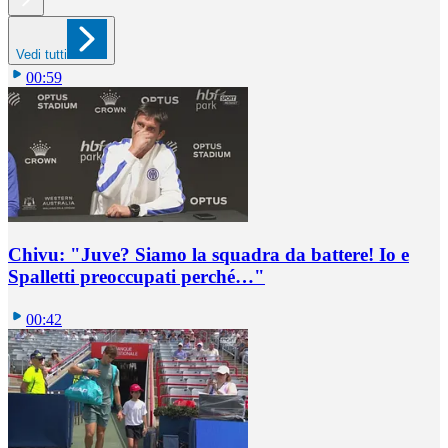
Vedi tutti
00:59
Chivu: "Juve? Siamo la squadra da battere! Io e
Spalletti preoccupati perché…"
00:42