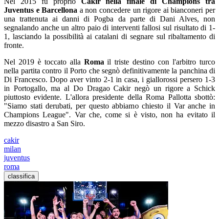
Nel 2015 fu proprio
Cakir nella finale di Champions tra
Juventus e Barcellona
a non concedere un rigore ai bianconeri per
una trattenuta ai danni di Pogba da parte di Dani Alves, non
segnalando anche un altro paio di interventi fallosi sul risultato di 1-
1, lasciando la possibilità ai catalani di segnare sul ribaltamento di
fronte.
Nel 2019 è toccato alla
Roma
il triste destino con l'arbitro turco
nella partita contro il Porto che segnò definitivamente la panchina di
Di Francesco. Dopo aver vinto 2-1 in casa, i giallorossi persero 1-3
in Portogallo, ma al Do Dragao Cakir negò un rigore a Schick
piuttosto evidente. L'allora presidente della Roma Pallotta sbottò:
"Siamo stati derubati, per questo abbiamo chiesto il Var anche in
Champions League". Var che, come si è visto, non ha evitato il
mezzo disastro a San Siro.
cakir
milan
juventus
roma
classifica