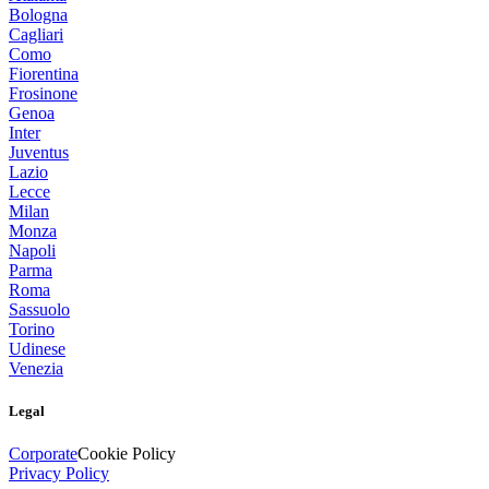
Bologna
Cagliari
Como
Fiorentina
Frosinone
Genoa
Inter
Juventus
Lazio
Lecce
Milan
Monza
Napoli
Parma
Roma
Sassuolo
Torino
Udinese
Venezia
Legal
Corporate
Cookie Policy
Privacy Policy