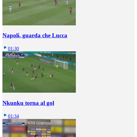
Napoli, guarda che Lucca
01:30
Nkunku torna al gol
01:34