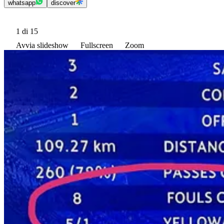
whatsapp
discover
1
di 15
Avvia slideshow
Fullscreen
Zoom