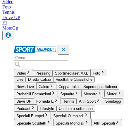
Video
Foto
Tennis
Drive UP
F1
MotoGp
Video
Pressing
Sportmediaset XXL
Foto
Live
Diretta Calcio
Risultati e Classifiche
News Live
Calcio
Coppa Italia
Supercoppa Italiana
Probabili Formazioni
Squadre
Mercato
Motori
Drive UP
Formula E
Tennis
Altri Sport
Sondaggi
Podcast
Lifestyle
Un libro a settimana
Speciali Europei
Speciali Olimpiadi
Speciale Scudetti
Speciali Mondiali
Altri Speciali