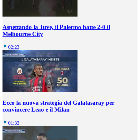
Aspettando la Juve, il Palermo batte 2-0 il
Melbourne City
02:23
Ecco la nuova strategia del Galatasaray per
convincere Leao e il Milan
01:33