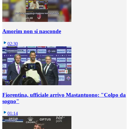
Amorim non si nasconde
02:30
Fiorentina, ufficiale arrivo Mastantuono: "Colpo da
sogno"
01:14