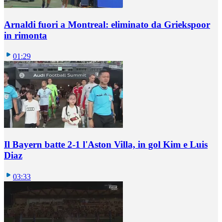
Arnaldi fuori a Montreal: eliminato da Griekspoor
in rimonta
01:29
Il Bayern batte 2-1 l'Aston Villa, in gol Kim e Luis
Diaz
03:33