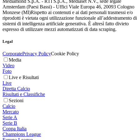
Mediamond S.p.A. - RTI S.p.A., Mediaset N.V., sede legale
Amsterdam (Paesi Bassi) - Uffici Viale Europa 46, 20093 Cologno
Monzese (MI)
Rispetto ai contenuti e ai dati personali trasmessi e/o
riprodotti è vietata ogni utilizzazione funzionale all’addestramento di
sistemi di intelligenza artificiale generativa. È altresì fatto divieto
espresso di utilizzare mezzi automatizzati di data scraping.
Legal
Corporate
Privacy Policy
Cookie Policy
Media
Video
Foto
Live e Risultati
Live
Diretta Calcio
Risultati e Classifiche
Sezioni
Calcio
Mercato
Serie A
Serie B
Coppa Italia
Champions League
Europa League