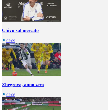
Chivu sul mercato
02:09
Zhegrova, anno zero
02:06