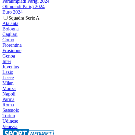
Paralimpiadi Parigi 2024
Olimpiadi Parigi 2024
Euro 2024
Squadra Serie A
Atalanta
Bologna
Cagliari
Como
Fiorentina
Frosinone
Genoa
Inter
Juventus
Lazio
Lecce
Milan
Monza
Napoli
Parma
Roma
Sassuolo
Torino
Udinese
Venezia