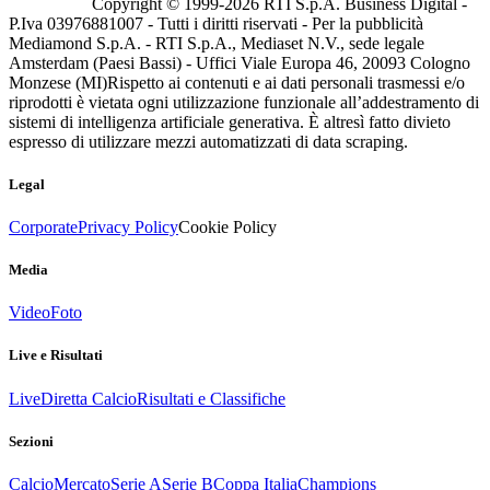
Copyright © 1999-
2026
RTI S.p.A. Business Digital -
P.Iva 03976881007 - Tutti i diritti riservati - Per la pubblicità
Mediamond S.p.A. - RTI S.p.A., Mediaset N.V., sede legale
Amsterdam (Paesi Bassi) - Uffici Viale Europa 46, 20093 Cologno
Monzese (MI)
Rispetto ai contenuti e ai dati personali trasmessi e/o
riprodotti è vietata ogni utilizzazione funzionale all’addestramento di
sistemi di intelligenza artificiale generativa. È altresì fatto divieto
espresso di utilizzare mezzi automatizzati di data scraping.
Legal
Corporate
Privacy Policy
Cookie Policy
Media
Video
Foto
Live e Risultati
Live
Diretta Calcio
Risultati e Classifiche
Sezioni
Calcio
Mercato
Serie A
Serie B
Coppa Italia
Champions