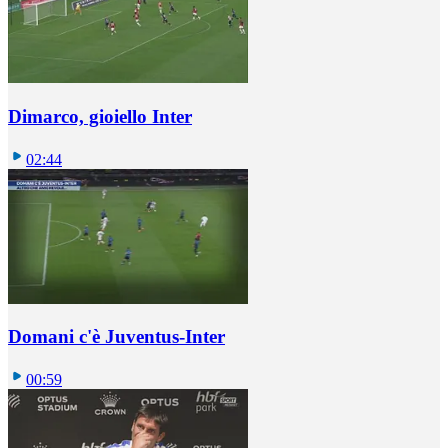
Dimarco, gioiello Inter
02:44
Domani c'è Juventus-Inter
00:59