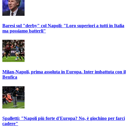
Baresi sul "derby" col Napoli: "Loro superiori a tutti in Italia
ma possiamo batterli"
Milan-Napoli, prima assoluta in Europa. Inter imbattuta con il
Benfica
Spalletti: "Napoli più forte d'Europa? No, è giochino per farci
cadere"