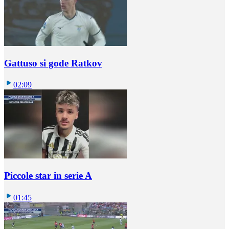
Gattuso si gode Ratkov
02:09
Piccole star in serie A
01:45