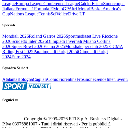
League
Europa League
Conference League
Calcio Estero
Supercoppa
Italiana
Formula 1
Formula E
MotoGP
Altri Motori
Basket
America's
Cup
Nations League
Tennis
Sci
Volley
Drive UP
Speciali
Mondiali 2026
Roland Garros 2026
Sportmediaset Live Riccione
2026
Scudetto Inter 2026
Olimpiadi Invernali Milano Cortina
2026
Super Bowl 2026
Eicma 2025
Mondiale per club 2025
EICMA
Riding Fest 2025
Paralimpiadi Parigi 2024
Olimpiadi Parigi
2024
Euro 2024
Squadra Serie A
Atalanta
Bologna
Cagliari
Como
Fiorentina
Frosinone
Genoa
Inter
Juvent
Seguici su
Copyright © 1999-
2026
RTI S.p.A. Business Digital -
P.Iva 03976881007 - Tutti i diritti riservati - Per la pubblicità