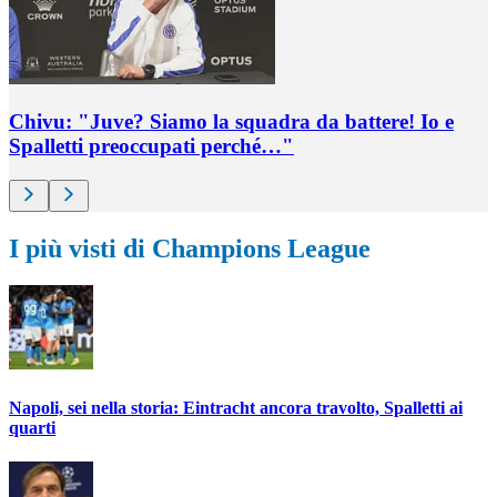
Chivu: "Juve? Siamo la squadra da battere! Io e
Spalletti preoccupati perché…"
I più visti di Champions League
Napoli, sei nella storia: Eintracht ancora travolto, Spalletti ai
quarti