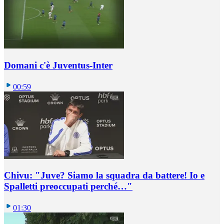
Domani c'è Juventus-Inter
00:59
Chivu: "Juve? Siamo la squadra da battere! Io e
Spalletti preoccupati perché…"
01:30