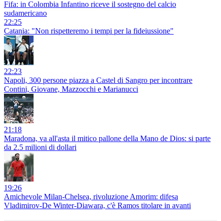
Fifa: in Colombia Infantino riceve il sostegno del calcio
sudamericano
22:25
Catania: "Non rispetteremo i tempi per la fideiussione"
22:23
Napoli, 300 persone piazza a Castel di Sangro per incontrare
Contini, Giovane, Mazzocchi e Marianucci
21:18
Maradona, va all'asta il mitico pallone della Mano de Dios: si parte
da 2.5 milioni di dollari
19:26
Amichevole Milan-Chelsea, rivoluzione Amorim: difesa
Vladimirov-De Winter-Diawara, c'è Ramos titolare in avanti