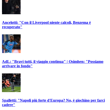
Ancelotti: "Con il Liverpool niente calcoli, Benzema è
recuperato"
AdL: "Bravi tutti, il viaggio continua" | Osimhen: "Possiamo
arrivare in fondo"
Spalletti: "Napoli più forte d'Europa? No, è giochino per farci
cadere"