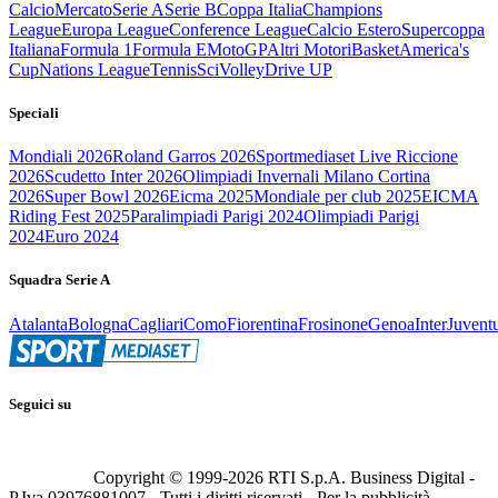
Calcio
Mercato
Serie A
Serie B
Coppa Italia
Champions
League
Europa League
Conference League
Calcio Estero
Supercoppa
Italiana
Formula 1
Formula E
MotoGP
Altri Motori
Basket
America's
Cup
Nations League
Tennis
Sci
Volley
Drive UP
Speciali
Mondiali 2026
Roland Garros 2026
Sportmediaset Live Riccione
2026
Scudetto Inter 2026
Olimpiadi Invernali Milano Cortina
2026
Super Bowl 2026
Eicma 2025
Mondiale per club 2025
EICMA
Riding Fest 2025
Paralimpiadi Parigi 2024
Olimpiadi Parigi
2024
Euro 2024
Squadra Serie A
Atalanta
Bologna
Cagliari
Como
Fiorentina
Frosinone
Genoa
Inter
Juvent
Seguici su
Copyright © 1999-
2026
RTI S.p.A. Business Digital -
P.Iva 03976881007 - Tutti i diritti riservati - Per la pubblicità