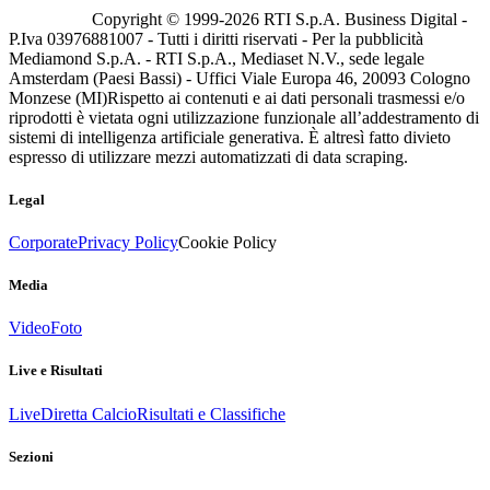
Copyright © 1999-
2026
RTI S.p.A. Business Digital -
P.Iva 03976881007 - Tutti i diritti riservati - Per la pubblicità
Mediamond S.p.A. - RTI S.p.A., Mediaset N.V., sede legale
Amsterdam (Paesi Bassi) - Uffici Viale Europa 46, 20093 Cologno
Monzese (MI)
Rispetto ai contenuti e ai dati personali trasmessi e/o
riprodotti è vietata ogni utilizzazione funzionale all’addestramento di
sistemi di intelligenza artificiale generativa. È altresì fatto divieto
espresso di utilizzare mezzi automatizzati di data scraping.
Legal
Corporate
Privacy Policy
Cookie Policy
Media
Video
Foto
Live e Risultati
Live
Diretta Calcio
Risultati e Classifiche
Sezioni