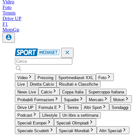
Video
Foto
Tennis
Drive UP
F1
MotoGp
Video
Pressing
Sportmediaset XXL
Foto
Live
Diretta Calcio
Risultati e Classifiche
News Live
Calcio
Coppa Italia
Supercoppa Italiana
Probabili Formazioni
Squadre
Mercato
Motori
Drive UP
Formula E
Tennis
Altri Sport
Sondaggi
Podcast
Lifestyle
Un libro a settimana
Speciali Europei
Speciali Olimpiadi
Speciale Scudetti
Speciali Mondiali
Altri Speciali