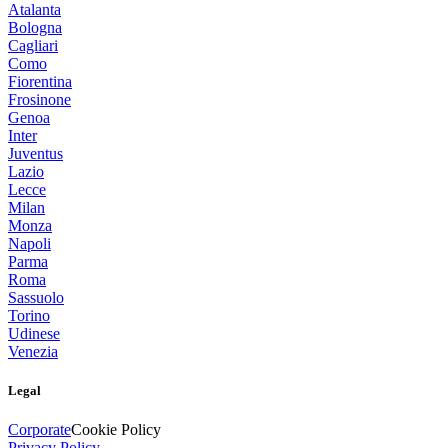
Atalanta
Bologna
Cagliari
Como
Fiorentina
Frosinone
Genoa
Inter
Juventus
Lazio
Lecce
Milan
Monza
Napoli
Parma
Roma
Sassuolo
Torino
Udinese
Venezia
Legal
Corporate
Cookie Policy
Privacy Policy