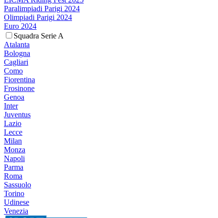
Paralimpiadi Parigi 2024
Olimpiadi Parigi 2024
Euro 2024
Squadra Serie A
Atalanta
Bologna
Cagliari
Como
Fiorentina
Frosinone
Genoa
Inter
Juventus
Lazio
Lecce
Milan
Monza
Napoli
Parma
Roma
Sassuolo
Torino
Udinese
Venezia