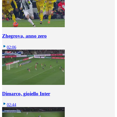
Zhegrova, anno zero
02:06
Dimarco, gioiello Inter
02:44