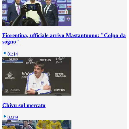
Fiorentina, ufficiale arrivo Mastantuono: "Colpo da
sogno"
01:14
Chivu sul mercato
02:09