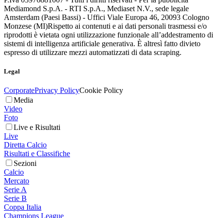
Mediamond S.p.A. - RTI S.p.A., Mediaset N.V., sede legale
Amsterdam (Paesi Bassi) - Uffici Viale Europa 46, 20093 Cologno
Monzese (MI)
Rispetto ai contenuti e ai dati personali trasmessi e/o
riprodotti è vietata ogni utilizzazione funzionale all’addestramento di
sistemi di intelligenza artificiale generativa. È altresì fatto divieto
espresso di utilizzare mezzi automatizzati di data scraping.
Legal
Corporate
Privacy Policy
Cookie Policy
Media
Video
Foto
Live e Risultati
Live
Diretta Calcio
Risultati e Classifiche
Sezioni
Calcio
Mercato
Serie A
Serie B
Coppa Italia
Champions League