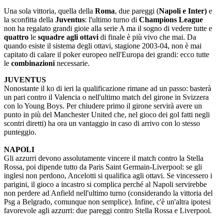
Una sola vittoria, quella della
Roma
, due pareggi (
Napoli e Inter)
e
la sconfitta della
Juventus
: l'ultimo turno di
Champions League
non ha regalato grandi gioie alla serie A ma il sogno di vedere tutte e
quattro
le
squadre agli ottavi
di finale è più vivo che mai. Da
quando esiste il sistema degli ottavi, stagione 2003-04, non è mai
capitato di calare il poker europeo nell'Europa dei grandi: ecco tutte
le
combinazioni
necessarie.
JUVENTUS
Nonostante il ko di ieri la qualificazione rimane ad un passo: basterà
un pari contro il Valencia o nell'ultimo match del girone in Svizzera
con lo Young Boys. Per chiudere primo il girone servirà avere un
punto in più del Manchester United che, nel gioco dei gol fatti negli
scontri diretti) ha ora un vantaggio in caso di arrivo con lo stesso
punteggio.
NAPOLI
Gli azzurri devono assolutamente vincere il match contro la Stella
Rossa, poi dipende tutto da Paris Saint Germain-Liverpool: se gli
inglesi non perdono, Ancelotti si qualifica agli ottavi. Se vincessero i
parigini, il gioco a incastro si complica perché al Napoli servirebbe
non perdere ad Anfield nell'ultimo turno (considerando la vittoria del
Psg a Belgrado, comunque non semplice). Infine, c'è un'altra ipotesi
favorevole agli azzurri: due pareggi contro Stella Rossa e Liverpool.