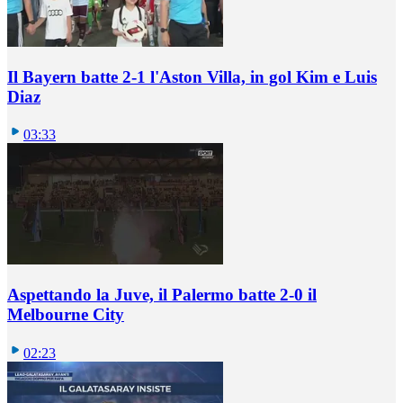
Il Bayern batte 2-1 l'Aston Villa, in gol Kim e Luis
Diaz
03:33
Aspettando la Juve, il Palermo batte 2-0 il
Melbourne City
02:23