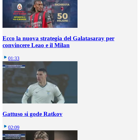
Ecco la nuova strategia del Galatasaray per
convincere Leao e il Milan
01:33
Gattuso si gode Ratkov
02:09