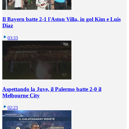
Il Bayern batte 2-1 l'Aston Villa, in gol Kim e Luis
Diaz
03:33
Aspettando la Juve, il Palermo batte 2-0 il
Melbourne City
02:23