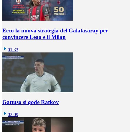
Ecco la nuova strategia del Galatasaray per
convincere Leao e il Milan
01:33
Gattuso si gode Ratkov
02:09