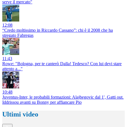
serve il mercato"
12:08
“Credo moltissimo in Riccardo Cassano”: chi è il 2008 che ha
stregato Fabregas
11:43
Rowe: "Bologna, per te canterò Dalla! Tedesco? Con lui devi stare
attento a..."
10:48
Juventus-Inter, le probabili formazioni: Alajbegovic dal 1', Gatti out.
Iddrissou avanti su Bonny per affiancare Pio
Ultimi video