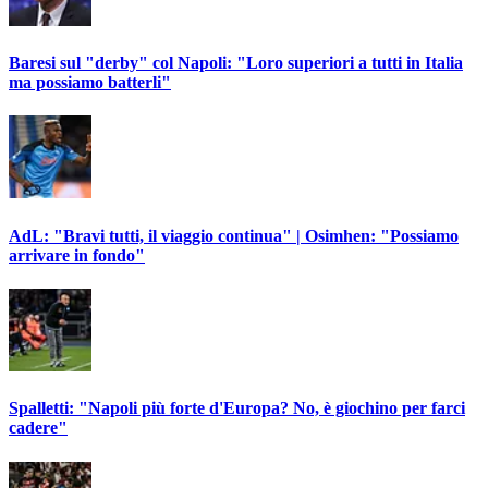
Baresi sul "derby" col Napoli: "Loro superiori a tutti in Italia
ma possiamo batterli"
AdL: "Bravi tutti, il viaggio continua" | Osimhen: "Possiamo
arrivare in fondo"
Spalletti: "Napoli più forte d'Europa? No, è giochino per farci
cadere"