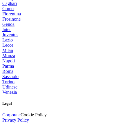
Cagliari
Como
Fiorentina
Frosinone
Genoa
Inter
Juventus
Lazio
Lecce
Milan
Monza
Napoli
Parma
Roma
Sassuolo
Torino
Udinese
Venezia
Legal
Corporate
Cookie Policy
Privacy Policy