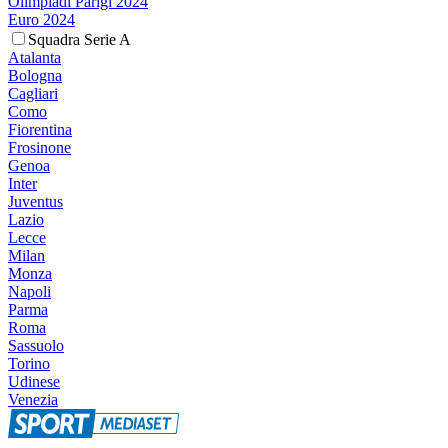
Olimpiadi Parigi 2024
Euro 2024
Squadra Serie A
Atalanta
Bologna
Cagliari
Como
Fiorentina
Frosinone
Genoa
Inter
Juventus
Lazio
Lecce
Milan
Monza
Napoli
Parma
Roma
Sassuolo
Torino
Udinese
Venezia