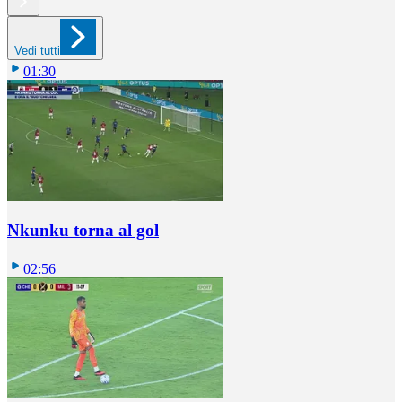
Vedi tutti
01:30
Nkunku torna al gol
02:56