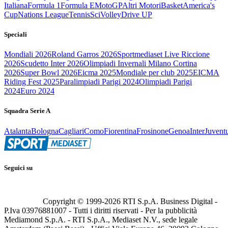
Italiana
Formula 1
Formula E
MotoGP
Altri Motori
Basket
America's
Cup
Nations League
Tennis
Sci
Volley
Drive UP
Speciali
Mondiali 2026
Roland Garros 2026
Sportmediaset Live Riccione
2026
Scudetto Inter 2026
Olimpiadi Invernali Milano Cortina
2026
Super Bowl 2026
Eicma 2025
Mondiale per club 2025
EICMA
Riding Fest 2025
Paralimpiadi Parigi 2024
Olimpiadi Parigi
2024
Euro 2024
Squadra Serie A
Atalanta
Bologna
Cagliari
Como
Fiorentina
Frosinone
Genoa
Inter
Juvent
Seguici su
Copyright © 1999-
2026
RTI S.p.A. Business Digital -
P.Iva 03976881007 - Tutti i diritti riservati - Per la pubblicità
Mediamond S.p.A. - RTI S.p.A., Mediaset N.V., sede legale