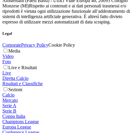
Amsterdam (Paesi Bassi) - Uffici Viale Europa 46, 20093 Cologno
Monzese (MI)
Rispetto ai contenuti e ai dati personali trasmessi e/o
riprodotti è vietata ogni utilizzazione funzionale all’addestramento di
sistemi di intelligenza artificiale generativa. È altresì fatto divieto
espresso di utilizzare mezzi automatizzati di data scraping.
Legal
Corporate
Privacy Policy
Cookie Policy
Media
Video
Foto
Live e Risultati
Live
Diretta Calcio
Risultati e Classifiche
Sezioni
Calcio
Mercato
Serie A
Serie B
Coppa Italia
Champions League
Europa League
Conference League