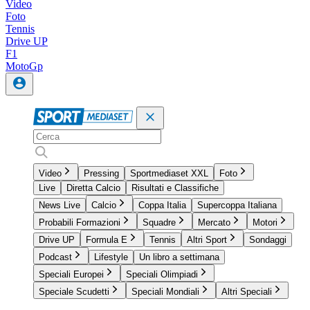
Video
Foto
Tennis
Drive UP
F1
MotoGp
Video
Pressing
Sportmediaset XXL
Foto
Live
Diretta Calcio
Risultati e Classifiche
News Live
Calcio
Coppa Italia
Supercoppa Italiana
Probabili Formazioni
Squadre
Mercato
Motori
Drive UP
Formula E
Tennis
Altri Sport
Sondaggi
Podcast
Lifestyle
Un libro a settimana
Speciali Europei
Speciali Olimpiadi
Speciale Scudetti
Speciali Mondiali
Altri Speciali