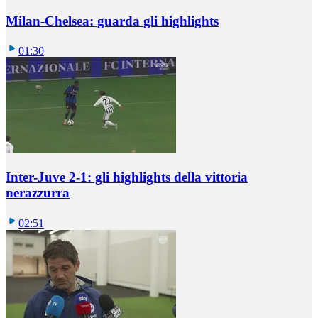
Milan-Chelsea: guarda gli highlights
01:30
Inter-Juve 2-1: gli highlights della vittoria
nerazzurra
02:51