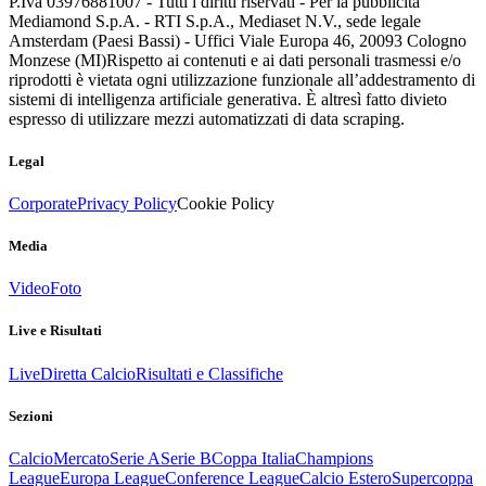
P.Iva 03976881007 - Tutti i diritti riservati - Per la pubblicità
Mediamond S.p.A. - RTI S.p.A., Mediaset N.V., sede legale
Amsterdam (Paesi Bassi) - Uffici Viale Europa 46, 20093 Cologno
Monzese (MI)
Rispetto ai contenuti e ai dati personali trasmessi e/o
riprodotti è vietata ogni utilizzazione funzionale all’addestramento di
sistemi di intelligenza artificiale generativa. È altresì fatto divieto
espresso di utilizzare mezzi automatizzati di data scraping.
Legal
Corporate
Privacy Policy
Cookie Policy
Media
Video
Foto
Live e Risultati
Live
Diretta Calcio
Risultati e Classifiche
Sezioni
Calcio
Mercato
Serie A
Serie B
Coppa Italia
Champions
League
Europa League
Conference League
Calcio Estero
Supercoppa