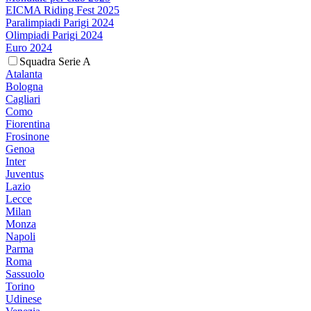
EICMA Riding Fest 2025
Paralimpiadi Parigi 2024
Olimpiadi Parigi 2024
Euro 2024
Squadra Serie A
Atalanta
Bologna
Cagliari
Como
Fiorentina
Frosinone
Genoa
Inter
Juventus
Lazio
Lecce
Milan
Monza
Napoli
Parma
Roma
Sassuolo
Torino
Udinese