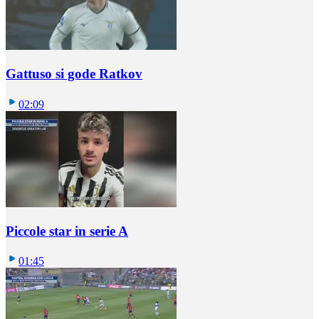
Gattuso si gode Ratkov
02:09
Piccole star in serie A
01:45