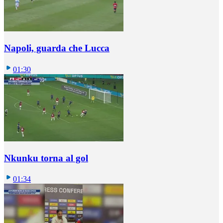
Napoli, guarda che Lucca
01:30
Nkunku torna al gol
01:34