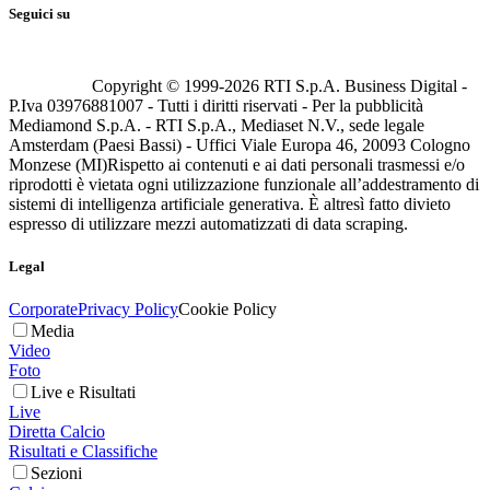
Seguici su
Copyright © 1999-
2026
RTI S.p.A. Business Digital -
P.Iva 03976881007 - Tutti i diritti riservati - Per la pubblicità
Mediamond S.p.A. - RTI S.p.A., Mediaset N.V., sede legale
Amsterdam (Paesi Bassi) - Uffici Viale Europa 46, 20093 Cologno
Monzese (MI)
Rispetto ai contenuti e ai dati personali trasmessi e/o
riprodotti è vietata ogni utilizzazione funzionale all’addestramento di
sistemi di intelligenza artificiale generativa. È altresì fatto divieto
espresso di utilizzare mezzi automatizzati di data scraping.
Legal
Corporate
Privacy Policy
Cookie Policy
Media
Video
Foto
Live e Risultati
Live
Diretta Calcio
Risultati e Classifiche
Sezioni