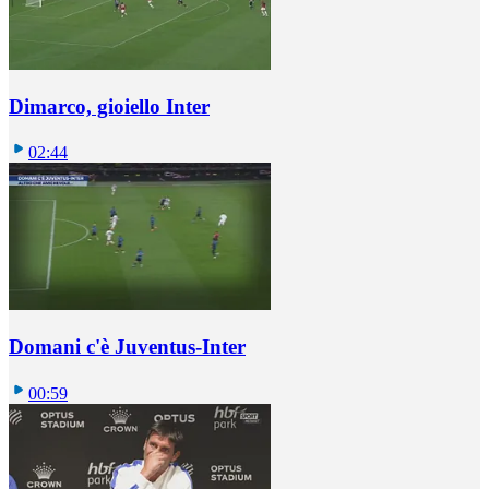
Dimarco, gioiello Inter
02:44
Domani c'è Juventus-Inter
00:59