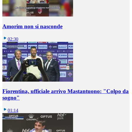
Amorim non si nasconde
02:30
Fiorentina, ufficiale arrivo Mastantuono: "Colpo da
sogno"
01:14