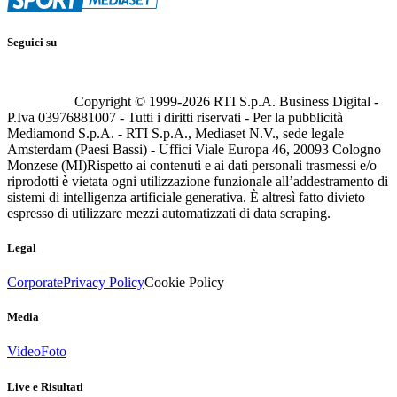
Seguici su
Copyright © 1999-
2026
RTI S.p.A. Business Digital -
P.Iva 03976881007 - Tutti i diritti riservati - Per la pubblicità
Mediamond S.p.A. - RTI S.p.A., Mediaset N.V., sede legale
Amsterdam (Paesi Bassi) - Uffici Viale Europa 46, 20093 Cologno
Monzese (MI)
Rispetto ai contenuti e ai dati personali trasmessi e/o
riprodotti è vietata ogni utilizzazione funzionale all’addestramento di
sistemi di intelligenza artificiale generativa. È altresì fatto divieto
espresso di utilizzare mezzi automatizzati di data scraping.
Legal
Corporate
Privacy Policy
Cookie Policy
Media
Video
Foto
Live e Risultati