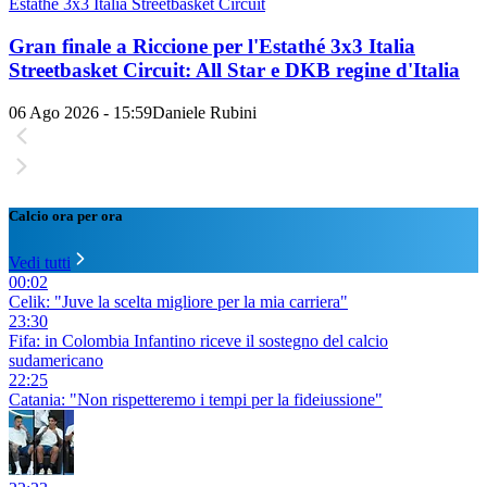
Estathé 3x3 Italia Streetbasket Circuit
Gran finale a Riccione per l'Estathé 3x3 Italia
Streetbasket Circuit: All Star e DKB regine d'Italia
06 Ago 2026 - 15:59
Daniele Rubini
Calcio ora per ora
Vedi tutti
00:02
Celik: "Juve la scelta migliore per la mia carriera"
23:30
Fifa: in Colombia Infantino riceve il sostegno del calcio
sudamericano
22:25
Catania: "Non rispetteremo i tempi per la fideiussione"