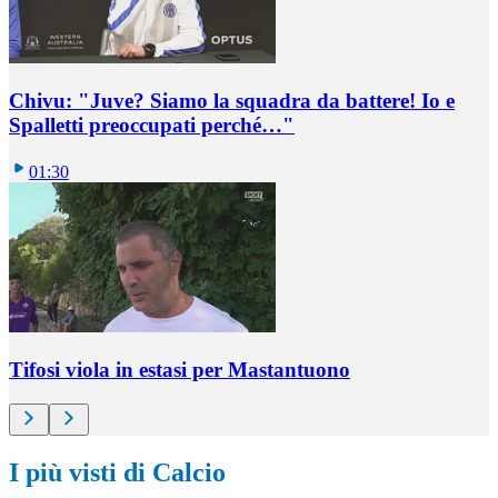
Chivu: "Juve? Siamo la squadra da battere! Io e
Spalletti preoccupati perché…"
01:30
Tifosi viola in estasi per Mastantuono
I più visti di Calcio