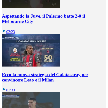
Aspettando la Juve, il Palermo batte 2-0 il
Melbourne City
02:23
Ecco la nuova strategia del Galatasaray per
convincere Leao e il Milan
01:33