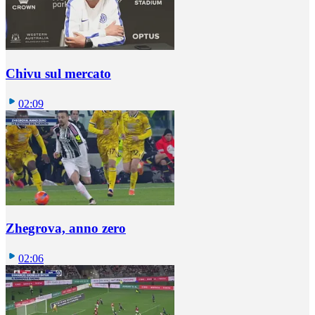
Chivu sul mercato
02:09
Zhegrova, anno zero
02:06