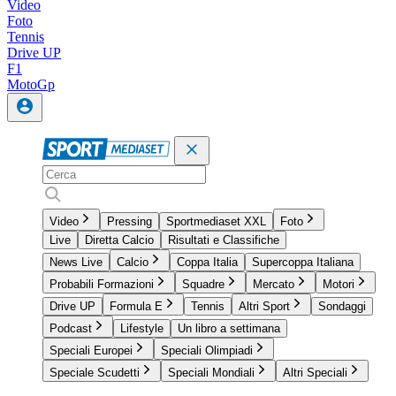
Video
Foto
Tennis
Drive UP
F1
MotoGp
Video
Pressing
Sportmediaset XXL
Foto
Live
Diretta Calcio
Risultati e Classifiche
News Live
Calcio
Coppa Italia
Supercoppa Italiana
Probabili Formazioni
Squadre
Mercato
Motori
Drive UP
Formula E
Tennis
Altri Sport
Sondaggi
Podcast
Lifestyle
Un libro a settimana
Speciali Europei
Speciali Olimpiadi
Speciale Scudetti
Speciali Mondiali
Altri Speciali