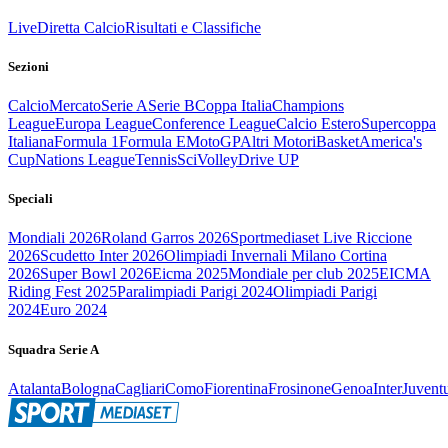
Live
Diretta Calcio
Risultati e Classifiche
Sezioni
Calcio
Mercato
Serie A
Serie B
Coppa Italia
Champions
League
Europa League
Conference League
Calcio Estero
Supercoppa
Italiana
Formula 1
Formula E
MotoGP
Altri Motori
Basket
America's
Cup
Nations League
Tennis
Sci
Volley
Drive UP
Speciali
Mondiali 2026
Roland Garros 2026
Sportmediaset Live Riccione
2026
Scudetto Inter 2026
Olimpiadi Invernali Milano Cortina
2026
Super Bowl 2026
Eicma 2025
Mondiale per club 2025
EICMA
Riding Fest 2025
Paralimpiadi Parigi 2024
Olimpiadi Parigi
2024
Euro 2024
Squadra Serie A
Atalanta
Bologna
Cagliari
Como
Fiorentina
Frosinone
Genoa
Inter
Juvent