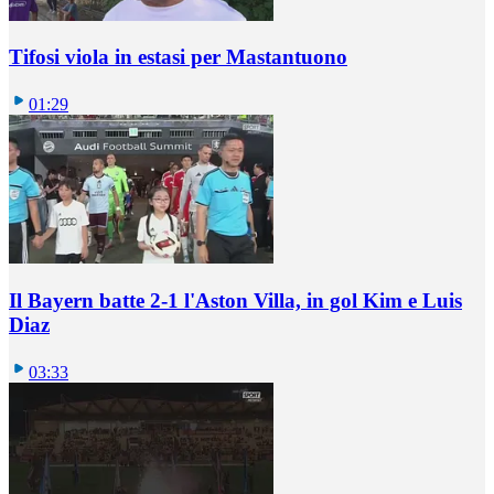
Tifosi viola in estasi per Mastantuono
01:29
Il Bayern batte 2-1 l'Aston Villa, in gol Kim e Luis
Diaz
03:33