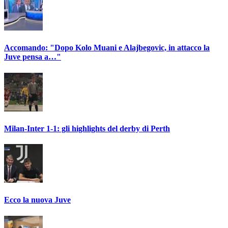
Accomando: "Dopo Kolo Muani e Alajbegovic, in attacco la
Juve pensa a…"
Milan-Inter 1-1: gli highlights del derby di Perth
Ecco la nuova Juve