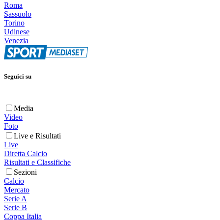
Roma
Sassuolo
Torino
Udinese
Venezia
Seguici su
Media
Video
Foto
Live e Risultati
Live
Diretta Calcio
Risultati e Classifiche
Sezioni
Calcio
Mercato
Serie A
Serie B
Coppa Italia