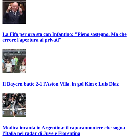
La Fifa per ora sta con Infantino: "Pieno sostegno. Ma che
errore l'apertura ai privati"
Il Bayern batte 2-1 l'Aston Villa, in gol Kim e Luis Diaz
Modica incanta in Argentina: il capocannoniere che sogna
l'Italia nei radar di Juve e Fiorentina