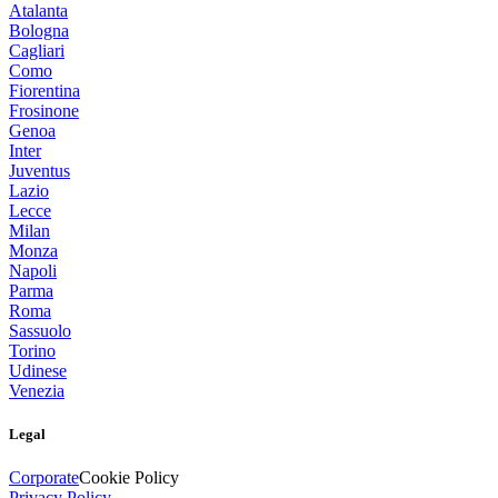
Atalanta
Bologna
Cagliari
Como
Fiorentina
Frosinone
Genoa
Inter
Juventus
Lazio
Lecce
Milan
Monza
Napoli
Parma
Roma
Sassuolo
Torino
Udinese
Venezia
Legal
Corporate
Cookie Policy
Privacy Policy