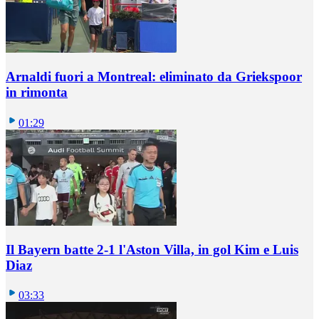
Arnaldi fuori a Montreal: eliminato da Griekspoor
in rimonta
01:29
Il Bayern batte 2-1 l'Aston Villa, in gol Kim e Luis
Diaz
03:33