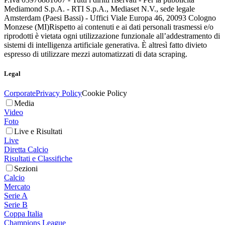
Mediamond S.p.A. - RTI S.p.A., Mediaset N.V., sede legale
Amsterdam (Paesi Bassi) - Uffici Viale Europa 46, 20093 Cologno
Monzese (MI)
Rispetto ai contenuti e ai dati personali trasmessi e/o
riprodotti è vietata ogni utilizzazione funzionale all’addestramento di
sistemi di intelligenza artificiale generativa. È altresì fatto divieto
espresso di utilizzare mezzi automatizzati di data scraping.
Legal
Corporate
Privacy Policy
Cookie Policy
Media
Video
Foto
Live e Risultati
Live
Diretta Calcio
Risultati e Classifiche
Sezioni
Calcio
Mercato
Serie A
Serie B
Coppa Italia
Champions League