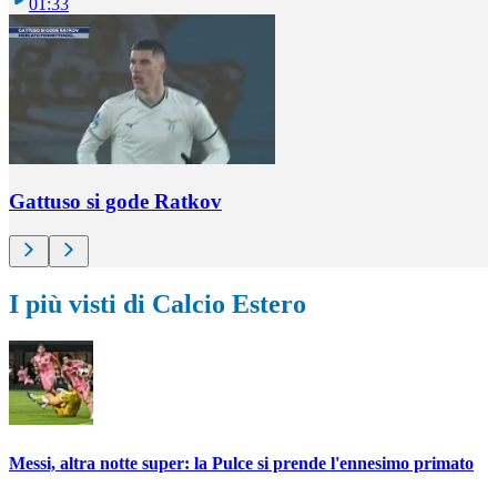
01:33
Gattuso si gode Ratkov
I più visti di Calcio Estero
Messi, altra notte super: la Pulce si prende l'ennesimo primato