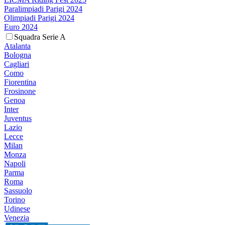
Paralimpiadi Parigi 2024
Olimpiadi Parigi 2024
Euro 2024
Squadra Serie A
Atalanta
Bologna
Cagliari
Como
Fiorentina
Frosinone
Genoa
Inter
Juventus
Lazio
Lecce
Milan
Monza
Napoli
Parma
Roma
Sassuolo
Torino
Udinese
Venezia