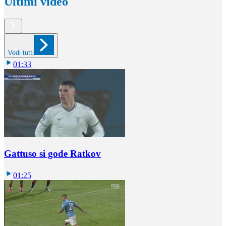
Ultimi video
Vedi tutti
01:33
Gattuso si gode Ratkov
01:25