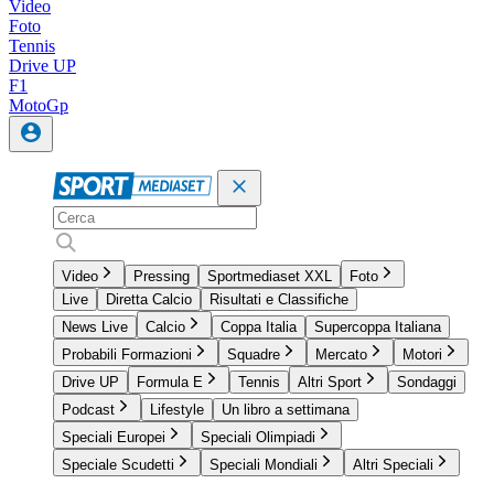
Video
Foto
Tennis
Drive UP
F1
MotoGp
Video
Pressing
Sportmediaset XXL
Foto
Live
Diretta Calcio
Risultati e Classifiche
News Live
Calcio
Coppa Italia
Supercoppa Italiana
Probabili Formazioni
Squadre
Mercato
Motori
Drive UP
Formula E
Tennis
Altri Sport
Sondaggi
Podcast
Lifestyle
Un libro a settimana
Speciali Europei
Speciali Olimpiadi
Speciale Scudetti
Speciali Mondiali
Altri Speciali