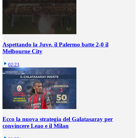
Aspettando la Juve, il Palermo batte 2-0 il
Melbourne City
02:23
Ecco la nuova strategia del Galatasaray per
convincere Leao e il Milan