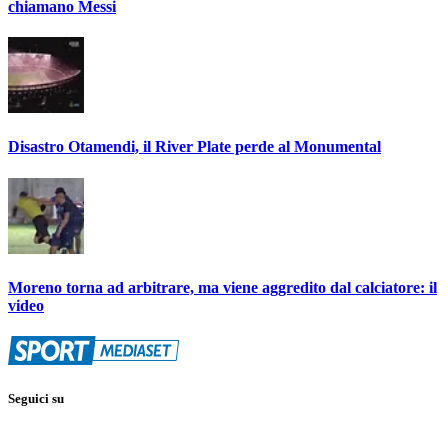
chiamano Messi
Disastro Otamendi, il River Plate perde al Monumental
Moreno torna ad arbitrare, ma viene aggredito dal calciatore: il
video
Seguici su