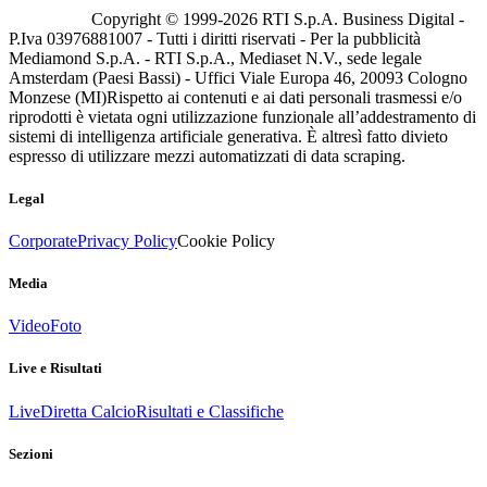
Copyright © 1999-
2026
RTI S.p.A. Business Digital -
P.Iva 03976881007 - Tutti i diritti riservati - Per la pubblicità
Mediamond S.p.A. - RTI S.p.A., Mediaset N.V., sede legale
Amsterdam (Paesi Bassi) - Uffici Viale Europa 46, 20093 Cologno
Monzese (MI)
Rispetto ai contenuti e ai dati personali trasmessi e/o
riprodotti è vietata ogni utilizzazione funzionale all’addestramento di
sistemi di intelligenza artificiale generativa. È altresì fatto divieto
espresso di utilizzare mezzi automatizzati di data scraping.
Legal
Corporate
Privacy Policy
Cookie Policy
Media
Video
Foto
Live e Risultati
Live
Diretta Calcio
Risultati e Classifiche
Sezioni