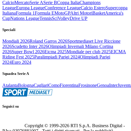
Calcio
Mercato
Serie A
Serie B
Coppa Italia
Champions
League
Europa League
Conference League
Calcio Estero
Supercoppa
Italiana
Formula 1
Formula E
MotoGP
Altri Motori
Basket
America's
Cup
Nations League
Tennis
Sci
Volley
Drive UP
Speciali
Mondiali 2026
Roland Garros 2026
Sportmediaset Live Riccione
2026
Scudetto Inter 2026
Olimpiadi Invernali Milano Cortina
2026
Super Bowl 2026
Eicma 2025
Mondiale per club 2025
EICMA
Riding Fest 2025
Paralimpiadi Parigi 2024
Olimpiadi Parigi
2024
Euro 2024
Squadra Serie A
Atalanta
Bologna
Cagliari
Como
Fiorentina
Frosinone
Genoa
Inter
Juvent
Seguici su
Copyright © 1999-
2026
RTI S.p.A. Business Digital -
P.Iva 03976881007 - Tutti i diritti riservati - Per la pubblicità