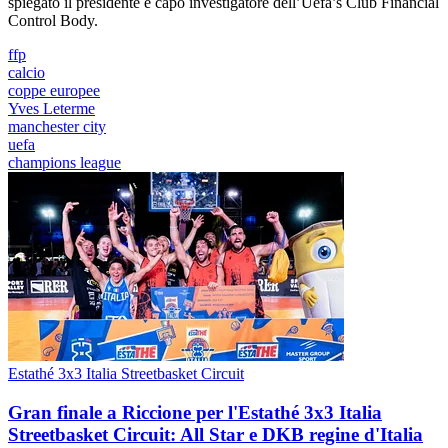
spiegato il presidente e capo investigatore dell’Uefa’s Club Financial
Control Body.
ffp
calcio
coppe europee
Yves Leterme
manchester city
uefa
champions league
Estathé 3x3 Italia Streetbasket Circuit
Gran finale a Riccione per l'Estathé 3x3 Italia
Streetbasket Circuit: All Star e DKB regine d'Italia