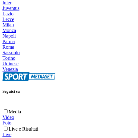
Inter
Juventus
Lazio
Lecce
Milan
Monza
Napoli
Parma
Roma
Sassuolo
Torino
Udinese
Venezia
Seguici su
Media
Video
Foto
Live e Risultati
Live