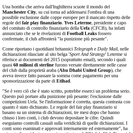
Una bomba che arriva dall'Inghilterra scuote il mondo del
Manchester City
, su cui torna ad addensarsi l'ombra di una
possibile esclusione dalle coppe europee per il mancato rispetto delle
regole del
fair play finanziario
.
Yves Leterme
, presidente e capo
del comitato di controllo finanziario della
Uefa
(CFCB), ha infatti
annunciato che se le rivelazioni di
Football Leaks
fossero
confermate, il club affronterà "la punizione più pesante".
Come riportano i quotidiani britannici
Telegraph
e
Daily Mail
, nelle
dichiarazioni rilasciate al sito belga '
Sport And Strategy
' Leterme si
riferisce ai documenti del 2015 (soprattutto email), secondo i quali
quasi
60 milioni di sterline
furono versate direttamente nelle casse
del club dalla proprietà araba (
Abu Dhabi United Group
), che
aveva invece fatto passare la somma come pagamento per una
sponsorizzazione da parte di
Etihad
.
"Se è vero ciò che è stato scritto, potrebbe esserci un problema serio.
Questo può portare alla punizione più pesante: l'esclusione dalle
competizioni Uefa. Se l'informazione è corretta, questa contrasta con
quanto è stato dichiarato. Le regole del fair play finanziario si
basano su un sistema di dichiarazioni, tre mesi dopo che hanno
chiuso i loro conti, i club devono depositare le cifre. Quindi
eseguiamo controlli casuali sulla veridicità di quelle dichiarazioni. I
conti sono esaminati e approvati internamente ed esternamente", ha