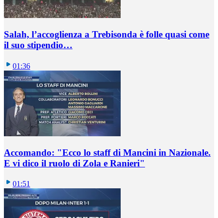
Salah, l’accoglienza a Trebisonda è folle quasi come
il suo stipendio…
01:36
Accomando: "Ecco lo staff di Mancini in Nazionale.
E vi dico il ruolo di Zola e Ranieri"
01:51