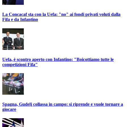
La Concacaf sta con la Uefa: "no" ai fondi privati voluti dalla
Fifa e da Infantino
Uefa, è scontro aperto con Infantino: "Boicottiamo tutte le
competizioni Fifa"
Spagna, Gudelj collassa in campo: si riprende e vuole tornare a
giocare