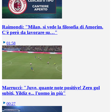
Raimondi: "Milan, si vede la filosofia di Amorim.
C'è però da lavorare su…"
01:58
Marrucci: "Juve, quante note positive! Zero gol
subiti, Yildiz e... l'uomo in più"
00:27