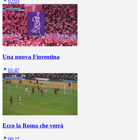
02:03
Una nuova Fiorentina
01:47
Ecco la Roma che verrà
00:27