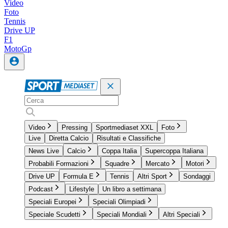
Video
Foto
Tennis
Drive UP
F1
MotoGp
Video
Pressing
Sportmediaset XXL
Foto
Live
Diretta Calcio
Risultati e Classifiche
News Live
Calcio
Coppa Italia
Supercoppa Italiana
Probabili Formazioni
Squadre
Mercato
Motori
Drive UP
Formula E
Tennis
Altri Sport
Sondaggi
Podcast
Lifestyle
Un libro a settimana
Speciali Europei
Speciali Olimpiadi
Speciale Scudetti
Speciali Mondiali
Altri Speciali