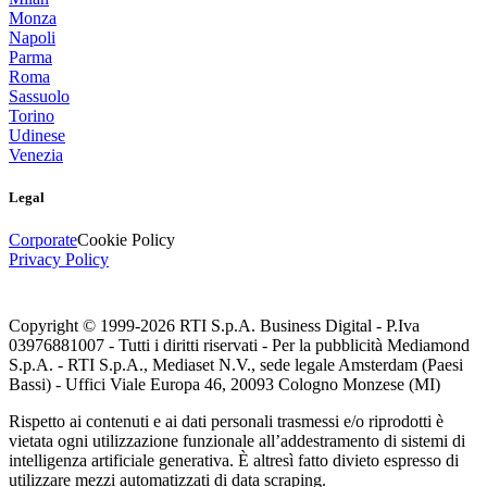
Monza
Napoli
Parma
Roma
Sassuolo
Torino
Udinese
Venezia
Legal
Corporate
Cookie Policy
Privacy Policy
Copyright © 1999-
2026
RTI S.p.A. Business Digital - P.Iva
03976881007 - Tutti i diritti riservati - Per la pubblicità Mediamond
S.p.A. - RTI S.p.A., Mediaset N.V., sede legale Amsterdam (Paesi
Bassi) - Uffici Viale Europa 46, 20093 Cologno Monzese (MI)
Rispetto ai contenuti e ai dati personali trasmessi e/o riprodotti è
vietata ogni utilizzazione funzionale all’addestramento di sistemi di
intelligenza artificiale generativa. È altresì fatto divieto espresso di
utilizzare mezzi automatizzati di data scraping.