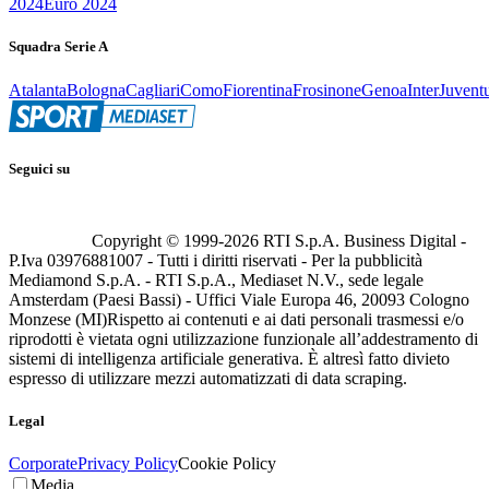
2024
Euro 2024
Squadra Serie A
Atalanta
Bologna
Cagliari
Como
Fiorentina
Frosinone
Genoa
Inter
Juvent
Seguici su
Copyright © 1999-
2026
RTI S.p.A. Business Digital -
P.Iva 03976881007 - Tutti i diritti riservati - Per la pubblicità
Mediamond S.p.A. - RTI S.p.A., Mediaset N.V., sede legale
Amsterdam (Paesi Bassi) - Uffici Viale Europa 46, 20093 Cologno
Monzese (MI)
Rispetto ai contenuti e ai dati personali trasmessi e/o
riprodotti è vietata ogni utilizzazione funzionale all’addestramento di
sistemi di intelligenza artificiale generativa. È altresì fatto divieto
espresso di utilizzare mezzi automatizzati di data scraping.
Legal
Corporate
Privacy Policy
Cookie Policy
Media