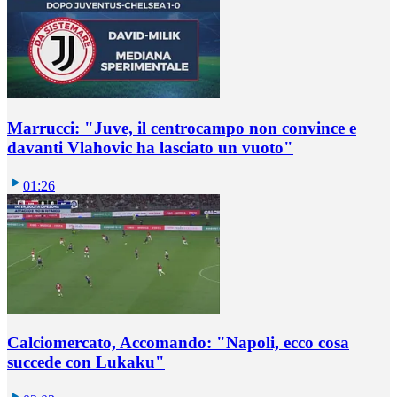
Marrucci: "Juve, il centrocampo non convince e
davanti Vlahovic ha lasciato un vuoto"
01:26
Calciomercato, Accomando: "Napoli, ecco cosa
succede con Lukaku"