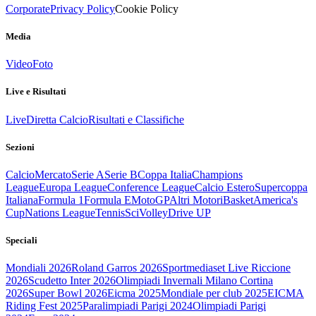
Corporate
Privacy Policy
Cookie Policy
Media
Video
Foto
Live e Risultati
Live
Diretta Calcio
Risultati e Classifiche
Sezioni
Calcio
Mercato
Serie A
Serie B
Coppa Italia
Champions
League
Europa League
Conference League
Calcio Estero
Supercoppa
Italiana
Formula 1
Formula E
MotoGP
Altri Motori
Basket
America's
Cup
Nations League
Tennis
Sci
Volley
Drive UP
Speciali
Mondiali 2026
Roland Garros 2026
Sportmediaset Live Riccione
2026
Scudetto Inter 2026
Olimpiadi Invernali Milano Cortina
2026
Super Bowl 2026
Eicma 2025
Mondiale per club 2025
EICMA
Riding Fest 2025
Paralimpiadi Parigi 2024
Olimpiadi Parigi