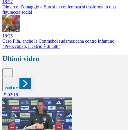
18:57
Dimarco, l’omaggio a Baresi in conferenza si trasforma in una
figuraccia social
18:25
Caso Fifa, anche la Conmebol sudamericana contro Infantino:
"Preoccupati, il calcio è di tutti"
Ultimi video
Vedi tutti
02:18