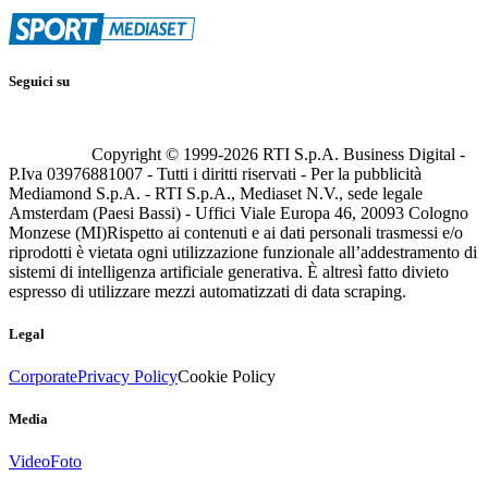
Seguici su
Copyright © 1999-
2026
RTI S.p.A. Business Digital -
P.Iva 03976881007 - Tutti i diritti riservati - Per la pubblicità
Mediamond S.p.A. - RTI S.p.A., Mediaset N.V., sede legale
Amsterdam (Paesi Bassi) - Uffici Viale Europa 46, 20093 Cologno
Monzese (MI)
Rispetto ai contenuti e ai dati personali trasmessi e/o
riprodotti è vietata ogni utilizzazione funzionale all’addestramento di
sistemi di intelligenza artificiale generativa. È altresì fatto divieto
espresso di utilizzare mezzi automatizzati di data scraping.
Legal
Corporate
Privacy Policy
Cookie Policy
Media
Video
Foto