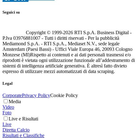
Seguici su
Copyright © 1999-
2026
RTI S.p.A. Business Digital -
P.Iva 03976881007 - Tutti i diritti riservati - Per la pubblicità
Mediamond S.p.A. - RTI S.p.A., Mediaset N.V., sede legale
Amsterdam (Paesi Bassi) - Uffici Viale Europa 46, 20093 Cologno
Monzese (MI)
Rispetto ai contenuti e ai dati personali trasmessi e/o
riprodotti è vietata ogni utilizzazione funzionale all’addestramento di
sistemi di intelligenza artificiale generativa. È altresì fatto divieto
espresso di utilizzare mezzi automatizzati di data scraping.
Legal
Corporate
Privacy Policy
Cookie Policy
Media
Video
Foto
Live e Risultati
Live
Diretta Calcio
Risultati e Classifiche