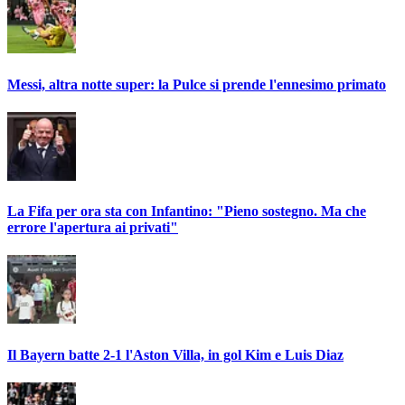
Messi, altra notte super: la Pulce si prende l'ennesimo primato
La Fifa per ora sta con Infantino: "Pieno sostegno. Ma che
errore l'apertura ai privati"
Il Bayern batte 2-1 l'Aston Villa, in gol Kim e Luis Diaz