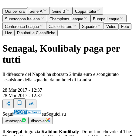
Ora per ora
Serie A
Serie B
Coppa Italia
Supercoppa Italiana
Champions League
Europa League
Conference League
Calcio Estero
Squadre
Video
Foto
Live
Risultati e Classifiche
Senagal, Koulibaly paga per
tutti
Il difensore del Napoli ha sborsato 24mila euro e scongiurato
l'esulsione della squadra da un hotel di Londra
28 Mar 2017 - 12:37
28 Mar 2017 - 12:37
Segui
su
Seguici su
whatsapp
discover
Il
Senegal
ringrazia
Kalidou Koulibaly
. Dopo l'amichevole al The