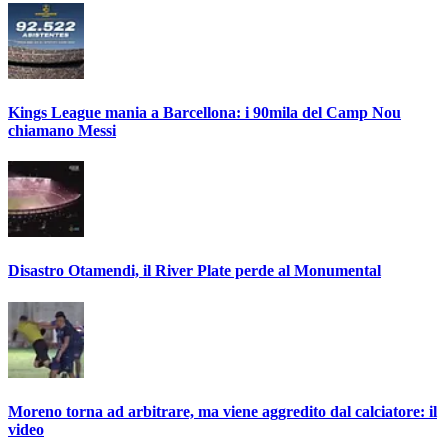
Kings League mania a Barcellona: i 90mila del Camp Nou
chiamano Messi
Disastro Otamendi, il River Plate perde al Monumental
Moreno torna ad arbitrare, ma viene aggredito dal calciatore: il
video