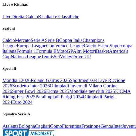
Live e Risultati
Live
Diretta Calcio
Risultati e Classifiche
Sezioni
Calcio
Mercato
Serie A
Serie B
Coppa Italia
Champions
League
Europa League
Conference League
Calcio Estero
Supercoppa
Italiana
Formula 1
Formula E
MotoGP
Altri Motori
Basket
America's
Cup
Nations League
Tennis
Sci
Volley
Drive UP
Speciali
Mondiali 2026
Roland Garros 2026
Sportmediaset Live Riccione
2026
Scudetto Inter 2026
Olimpiadi Invernali Milano Cortina
2026
Super Bowl 2026
Eicma 2025
Mondiale per club 2025
EICMA
Riding Fest 2025
Paralimpiadi Parigi 2024
Olimpiadi Parigi
2024
Euro 2024
Squadra Serie A
Atalanta
Bologna
Cagliari
Como
Fiorentina
Frosinone
Genoa
Inter
Juvent