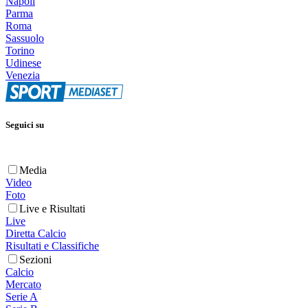
Napoli
Parma
Roma
Sassuolo
Torino
Udinese
Venezia
Seguici su
Media
Video
Foto
Live e Risultati
Live
Diretta Calcio
Risultati e Classifiche
Sezioni
Calcio
Mercato
Serie A