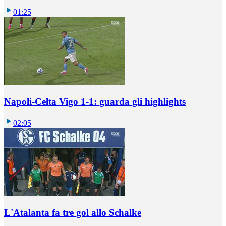
01:25
Napoli-Celta Vigo 1-1: guarda gli highlights
02:05
L'Atalanta fa tre gol allo Schalke