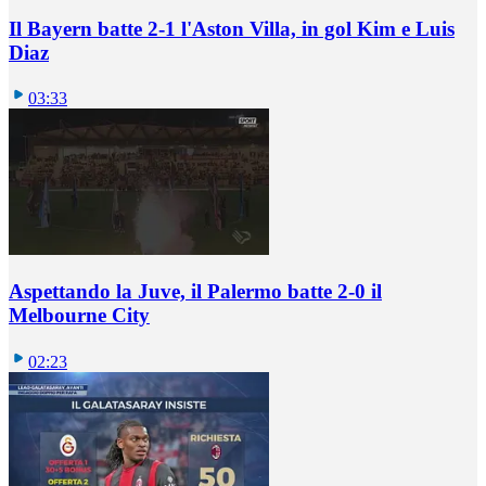
Il Bayern batte 2-1 l'Aston Villa, in gol Kim e Luis
Diaz
03:33
Aspettando la Juve, il Palermo batte 2-0 il
Melbourne City
02:23