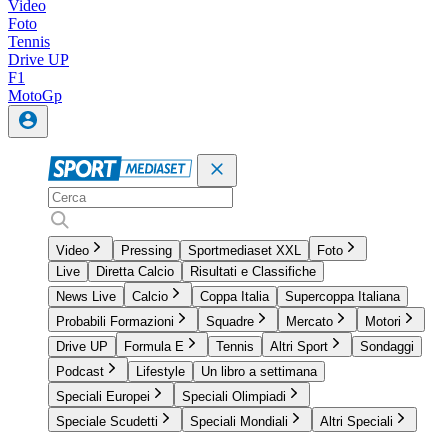
Video
Foto
Tennis
Drive UP
F1
MotoGp
Video
Pressing
Sportmediaset XXL
Foto
Live
Diretta Calcio
Risultati e Classifiche
News Live
Calcio
Coppa Italia
Supercoppa Italiana
Probabili Formazioni
Squadre
Mercato
Motori
Drive UP
Formula E
Tennis
Altri Sport
Sondaggi
Podcast
Lifestyle
Un libro a settimana
Speciali Europei
Speciali Olimpiadi
Speciale Scudetti
Speciali Mondiali
Altri Speciali