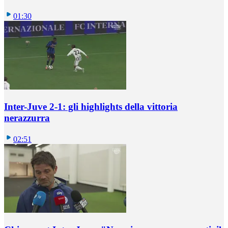
01:30
Inter-Juve 2-1: gli highlights della vittoria
nerazzurra
02:51