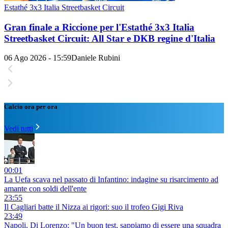
Estathé 3x3 Italia Streetbasket Circuit
Gran finale a Riccione per l'Estathé 3x3 Italia
Streetbasket Circuit: All Star e DKB regine d'Italia
06 Ago 2026 - 15:59
Daniele Rubini
Calcio ora per ora
Vedi tutti
00:01
La Uefa scava nel passato di Infantino: indagine su risarcimento ad
amante con soldi dell'ente
23:55
Il Cagliari batte il Nizza ai rigori: suo il trofeo Gigi Riva
23:49
Napoli, Di Lorenzo: "Un buon test, sappiamo di essere una squadra