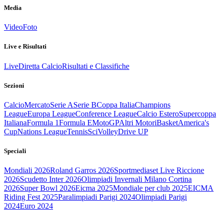
Media
Video
Foto
Live e Risultati
Live
Diretta Calcio
Risultati e Classifiche
Sezioni
Calcio
Mercato
Serie A
Serie B
Coppa Italia
Champions
League
Europa League
Conference League
Calcio Estero
Supercoppa
Italiana
Formula 1
Formula E
MotoGP
Altri Motori
Basket
America's
Cup
Nations League
Tennis
Sci
Volley
Drive UP
Speciali
Mondiali 2026
Roland Garros 2026
Sportmediaset Live Riccione
2026
Scudetto Inter 2026
Olimpiadi Invernali Milano Cortina
2026
Super Bowl 2026
Eicma 2025
Mondiale per club 2025
EICMA
Riding Fest 2025
Paralimpiadi Parigi 2024
Olimpiadi Parigi
2024
Euro 2024