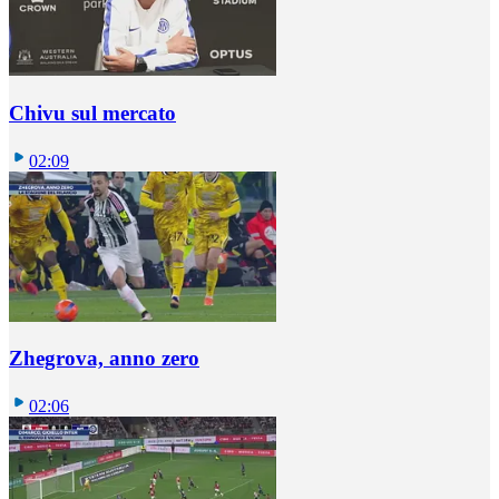
Chivu sul mercato
02:09
Zhegrova, anno zero
02:06