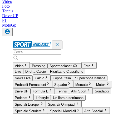
Video
Foto
Tennis
Drive UP
F1
MotoGp
Video
Pressing
Sportmediaset XXL
Foto
Live
Diretta Calcio
Risultati e Classifiche
News Live
Calcio
Coppa Italia
Supercoppa Italiana
Probabili Formazioni
Squadre
Mercato
Motori
Drive UP
Formula E
Tennis
Altri Sport
Sondaggi
Podcast
Lifestyle
Un libro a settimana
Speciali Europei
Speciali Olimpiadi
Speciale Scudetti
Speciali Mondiali
Altri Speciali