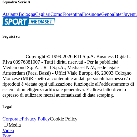
Squadra Serie A
Atalanta
Bologna
Cagliari
Como
Fiorentina
Frosinone
Genoa
Inter
Juvent
Seguici su
Copyright © 1999-
2026
RTI S.p.A. Business Digital -
P.Iva 03976881007 - Tutti i diritti riservati - Per la pubblicità
Mediamond S.p.A. - RTI S.p.A., Mediaset N.V., sede legale
Amsterdam (Paesi Bassi) - Uffici Viale Europa 46, 20093 Cologno
Monzese (MI)
Rispetto ai contenuti e ai dati personali trasmessi e/o
riprodotti è vietata ogni utilizzazione funzionale all’addestramento di
sistemi di intelligenza artificiale generativa. È altresì fatto divieto
espresso di utilizzare mezzi automatizzati di data scraping.
Legal
Corporate
Privacy Policy
Cookie Policy
Media
Video
Foto