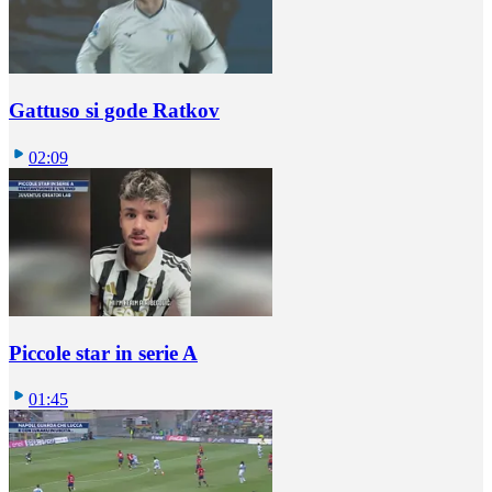
Gattuso si gode Ratkov
02:09
Piccole star in serie A
01:45