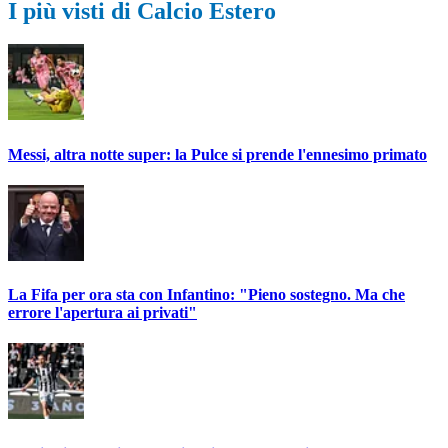
I più visti di Calcio Estero
Messi, altra notte super: la Pulce si prende l'ennesimo primato
La Fifa per ora sta con Infantino: "Pieno sostegno. Ma che
errore l'apertura ai privati"