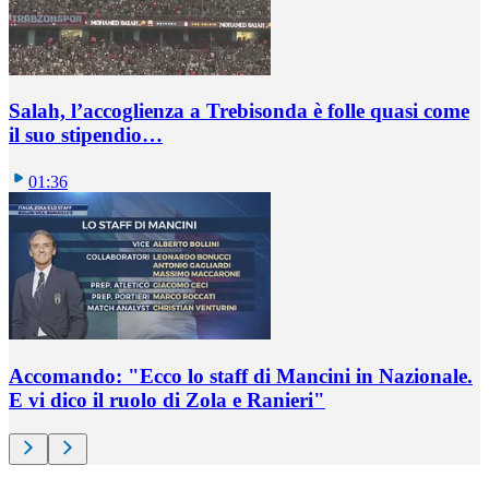
Salah, l’accoglienza a Trebisonda è folle quasi come
il suo stipendio…
01:36
Accomando: "Ecco lo staff di Mancini in Nazionale.
E vi dico il ruolo di Zola e Ranieri"