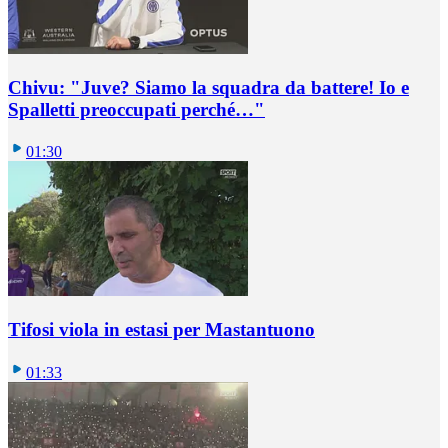
Chivu: "Juve? Siamo la squadra da battere! Io e
Spalletti preoccupati perché…"
01:30
Tifosi viola in estasi per Mastantuono
01:33