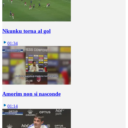
Nkunku torna al gol
01:34
Amorim non si nasconde
01:14