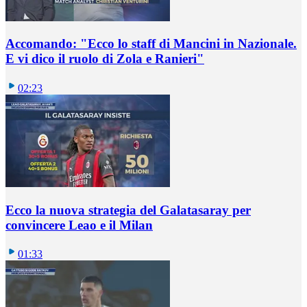
Accomando: "Ecco lo staff di Mancini in Nazionale.
E vi dico il ruolo di Zola e Ranieri"
02:23
Ecco la nuova strategia del Galatasaray per
convincere Leao e il Milan
01:33