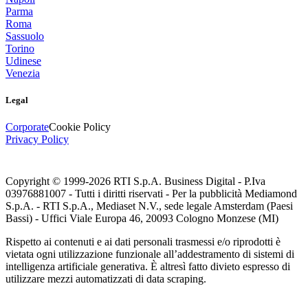
Parma
Roma
Sassuolo
Torino
Udinese
Venezia
Legal
Corporate
Cookie Policy
Privacy Policy
Copyright © 1999-
2026
RTI S.p.A. Business Digital - P.Iva
03976881007 - Tutti i diritti riservati - Per la pubblicità Mediamond
S.p.A. - RTI S.p.A., Mediaset N.V., sede legale Amsterdam (Paesi
Bassi) - Uffici Viale Europa 46, 20093 Cologno Monzese (MI)
Rispetto ai contenuti e ai dati personali trasmessi e/o riprodotti è
vietata ogni utilizzazione funzionale all’addestramento di sistemi di
intelligenza artificiale generativa. È altresì fatto divieto espresso di
utilizzare mezzi automatizzati di data scraping.