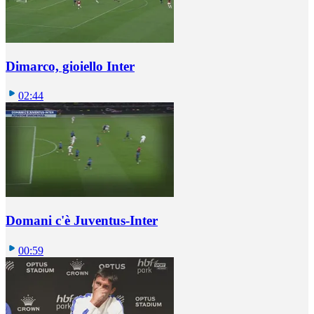
Dimarco, gioiello Inter
02:44
Domani c'è Juventus-Inter
00:59