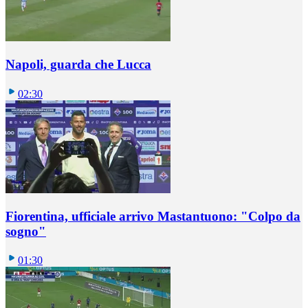
Napoli, guarda che Lucca
02:30
Fiorentina, ufficiale arrivo Mastantuono: "Colpo da
sogno"
01:30