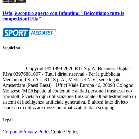
Uefa, è scontro aperto con Infantino: "Boicottiamo tutte le
competizioni Fifa"
Seguici su
Copyright © 1999-
2026
RTI S.p.A. Business Digital -
P.Iva 03976881007 - Tutti i diritti riservati - Per la pubblicità
Mediamond S.p.A. - RTI S.p.A., Mediaset N.V., sede legale
Amsterdam (Paesi Bassi) - Uffici Viale Europa 46, 20093 Cologno
Monzese (MI)
Rispetto ai contenuti e ai dati personali trasmessi e/o
riprodotti è vietata ogni utilizzazione funzionale all’addestramento di
sistemi di intelligenza artificiale generativa. È altresì fatto divieto
espresso di utilizzare mezzi automatizzati di data scraping.
Legal
Corporate
Privacy Policy
Cookie Policy