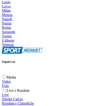
Lazio
Lecce
Milan
Monza
Napoli
Parma
Roma
Sassuolo
Torino
Udinese
Venezia
Seguici su
Media
Video
Foto
Live e Risultati
Live
Diretta Calcio
Risultati e Classifiche