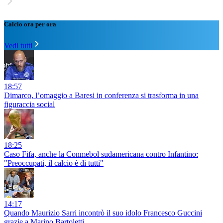
Calcio ora per ora
Vedi tutti
18:57
Dimarco, l’omaggio a Baresi in conferenza si trasforma in una
figuraccia social
18:25
Caso Fifa, anche la Conmebol sudamericana contro Infantino:
"Preoccupati, il calcio è di tutti"
14:17
Quando Maurizio Sarri incontrò il suo idolo Francesco Guccini
grazie a Marino Bartoletti