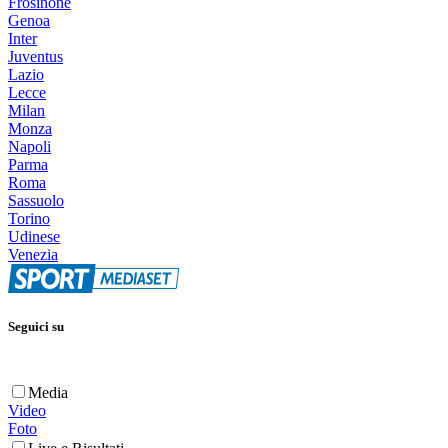
Frosinone
Genoa
Inter
Juventus
Lazio
Lecce
Milan
Monza
Napoli
Parma
Roma
Sassuolo
Torino
Udinese
Venezia
Seguici su
Media
Video
Foto