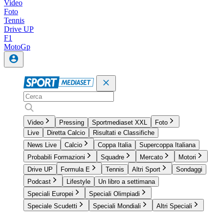
Video
Foto
Tennis
Drive UP
F1
MotoGp
Video
Pressing
Sportmediaset XXL
Foto
Live
Diretta Calcio
Risultati e Classifiche
News Live
Calcio
Coppa Italia
Supercoppa Italiana
Probabili Formazioni
Squadre
Mercato
Motori
Drive UP
Formula E
Tennis
Altri Sport
Sondaggi
Podcast
Lifestyle
Un libro a settimana
Speciali Europei
Speciali Olimpiadi
Speciale Scudetti
Speciali Mondiali
Altri Speciali