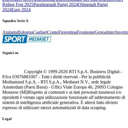
Riding Fest 2025
Paralimpiadi Parigi 2024
Olimpiadi Parigi
2024
Euro 2024
Squadra Serie A
Atalanta
Bologna
Cagliari
Como
Fiorentina
Frosinone
Genoa
Inter
Juvent
Seguici su
Copyright © 1999-
2026
RTI S.p.A. Business Digital -
P.Iva 03976881007 - Tutti i diritti riservati - Per la pubblicità
Mediamond S.p.A. - RTI S.p.A., Mediaset N.V., sede legale
Amsterdam (Paesi Bassi) - Uffici Viale Europa 46, 20093 Cologno
Monzese (MI)
Rispetto ai contenuti e ai dati personali trasmessi e/o
riprodotti è vietata ogni utilizzazione funzionale all’addestramento di
sistemi di intelligenza artificiale generativa. È altresì fatto divieto
espresso di utilizzare mezzi automatizzati di data scraping.
Legal