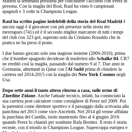
Madrid la settimana prossima per concludere l'accordo con Perez in
persona. Con la maglia del Real, Raul ha vinto 6 campionati
spagnoli e 3 volte la Champions League.
Raul ha scritto pagine indelebili della storia del Real Madrid
è
ancora oggi è il giocatore con più presenze nella storia dei
merengues (741) ed è il secondo miglior marcatore di tutti i tempi
del club con 323 gol, superato solo da Cristiano Ronaldo che in
pratica ne ha preso il posto.
I due hanno giocato solo una stagione insieme (2009-2010), prima
che il bomber spagnolo decidesse di trasferirsi allo
Schalke 04
. CR7
ne ereditò così la maglia, passando dal numero 9 al 7. Due anni in
Germania, altrettanti in Qatar con l'
Al Sadd
prima di chiudere la
carriera nel 2014-2015 con la maglia dei
New York Cosmos
negli
Usa.
Dopo sette anni il tanto atteso ritorno a casa, sulle orme di
Zinedine Zidane
. Anche l'attuale tecnico, infatti, ha cominciato la
sua carriera post calciatore come consigliere di Perez nel 2009. Poi
la parentesi come direttore sportivo e il passaggio dalla scrivania alla
panchina nel 2013 come vice-Ancelotti. Nel 2014 gli venne affidata
la panchina del Castilla, ruolo mantenuto fino al 4 giugno 2016
quando Perez lo chiamò per sostituire Rafa Benitez. Il resto è storia
recente, con il trionfo in Champions League, Supercoppa europea e