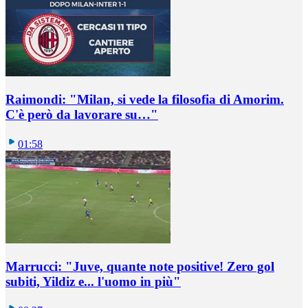
Raimondi: "Milan, si vede la filosofia di Amorim.
C'è però da lavorare su…"
01:58
Marrucci: "Juve, quante note positive! Zero gol
subiti, Yildiz e... l'uomo in più"