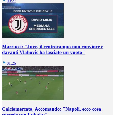
00:27
Marrucci: "Juve, il centrocampo non convince e
davanti Vlahovic ha lasciato un vuoto"
01:26
Calciomercato, Accomando: "Napoli, ecco cosa
succede con Lukaku"