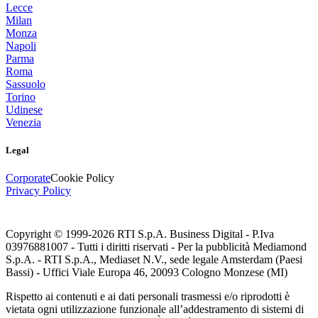
Lecce
Milan
Monza
Napoli
Parma
Roma
Sassuolo
Torino
Udinese
Venezia
Legal
Corporate
Cookie Policy
Privacy Policy
Copyright © 1999-
2026
RTI S.p.A. Business Digital - P.Iva
03976881007 - Tutti i diritti riservati - Per la pubblicità Mediamond
S.p.A. - RTI S.p.A., Mediaset N.V., sede legale Amsterdam (Paesi
Bassi) - Uffici Viale Europa 46, 20093 Cologno Monzese (MI)
Rispetto ai contenuti e ai dati personali trasmessi e/o riprodotti è
vietata ogni utilizzazione funzionale all’addestramento di sistemi di