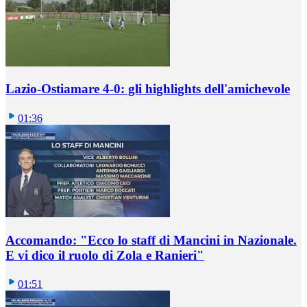
Lazio-Ostiamare 4-0: gli highlights dell'amichevole
01:36
Accomando: "Ecco lo staff di Mancini in Nazionale.
E vi dico il ruolo di Zola e Ranieri"
01:51