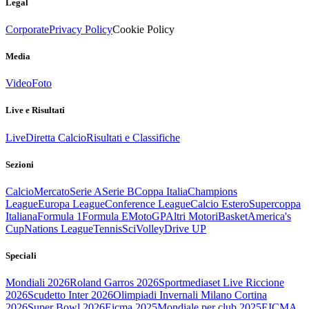
Legal
Corporate
Privacy Policy
Cookie Policy
Media
Video
Foto
Live e Risultati
Live
Diretta Calcio
Risultati e Classifiche
Sezioni
Calcio
Mercato
Serie A
Serie B
Coppa Italia
Champions
League
Europa League
Conference League
Calcio Estero
Supercoppa
Italiana
Formula 1
Formula E
MotoGP
Altri Motori
Basket
America's
Cup
Nations League
Tennis
Sci
Volley
Drive UP
Speciali
Mondiali 2026
Roland Garros 2026
Sportmediaset Live Riccione
2026
Scudetto Inter 2026
Olimpiadi Invernali Milano Cortina
2026
Super Bowl 2026
Eicma 2025
Mondiale per club 2025
EICMA