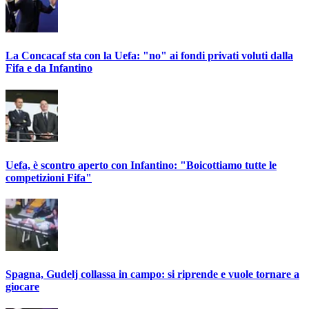
La Concacaf sta con la Uefa: "no" ai fondi privati voluti dalla
Fifa e da Infantino
Uefa, è scontro aperto con Infantino: "Boicottiamo tutte le
competizioni Fifa"
Spagna, Gudelj collassa in campo: si riprende e vuole tornare a
giocare