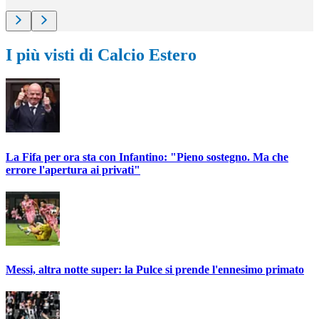
I più visti di Calcio Estero
La Fifa per ora sta con Infantino: "Pieno sostegno. Ma che
errore l'apertura ai privati"
Messi, altra notte super: la Pulce si prende l'ennesimo primato