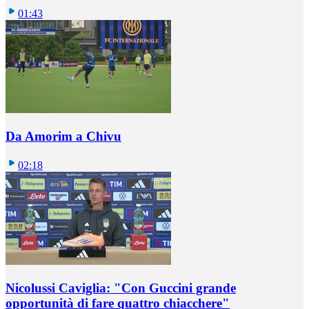
01:43
Da Amorim a Chivu
02:18
Nicolussi Caviglia: "Con Guccini grande
opportunità di fare quattro chiacchere"