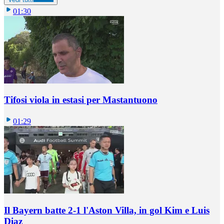
01:30
Tifosi viola in estasi per Mastantuono
01:29
Il Bayern batte 2-1 l'Aston Villa, in gol Kim e Luis
Diaz