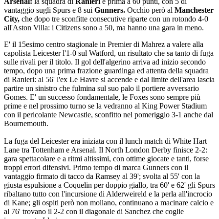
Arsenal:
la squadra di
Ranieri
è prima a 60 punti, con 5 di
vantaggio sugli Spurs e 8 sui
Gunners.
Occhio però al
Manchester
City,
che dopo tre sconfitte consecutive riparte con un rotondo 4-0
all'Aston Villa: i Citizens sono a 50, ma hanno una gara in meno.
E' il 15esimo centro stagionale in Premier di Mahrez a valere alla
capolista Leicester l'1-0 sul Watford, un risultato che sa tanto di fuga
sulle rivali per il titolo. Il gol dell'algerino arriva ad inizio secondo
tempo, dopo una prima frazione guardinga ed attenta della squadra
di Ranieri: al 56' l'ex Le Havre si accende e dal limite dell'area lascia
partire un sinistro che fulmina sul suo palo il portiere avversario
Gomes. E' un successo fondamentale, le Foxes sono sempre più
prime e nel prossimo turno se la vedranno al King Power Stadium
con il pericolante Newcastle, sconfitto nel pomeriggio 3-1 anche dal
Bournemouth.
La fuga del Leicester era iniziata con il lunch match di White Hart
Lane tra Tottenham e Arsenal. Il North London Derby finisce 2-2:
gara spettacolare e a ritmi altissimi, con ottime giocate e tanti, forse
troppi errori difensivi. Primo tempo di marca Gunners con il
vantaggio firmato di tacco da Ramsey al 39'; svolta al 55' con la
giusta espulsione a Coquelin per doppio giallo, tra 60' e 62' gli Spurs
ribaltano tutto con l'incursione di Alderweireld e la perla all'incrocio
di Kane; gli ospiti però non mollano, continuano a macinare calcio e
al 76' trovano il 2-2 con il diagonale di Sanchez che coglie