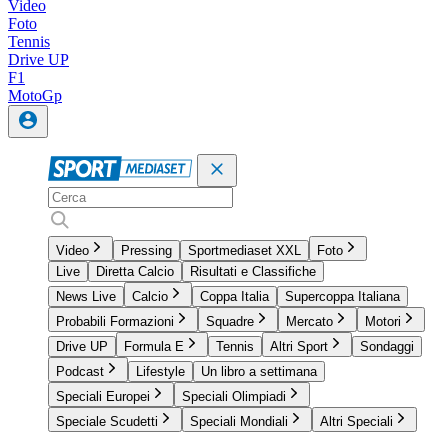
Video
Foto
Tennis
Drive UP
F1
MotoGp
Video
Pressing
Sportmediaset XXL
Foto
Live
Diretta Calcio
Risultati e Classifiche
News Live
Calcio
Coppa Italia
Supercoppa Italiana
Probabili Formazioni
Squadre
Mercato
Motori
Drive UP
Formula E
Tennis
Altri Sport
Sondaggi
Podcast
Lifestyle
Un libro a settimana
Speciali Europei
Speciali Olimpiadi
Speciale Scudetti
Speciali Mondiali
Altri Speciali