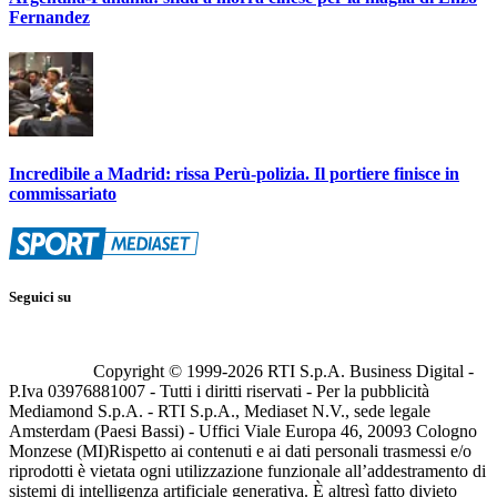
Fernandez
Incredibile a Madrid: rissa Perù-polizia. Il portiere finisce in
commissariato
Seguici su
Copyright © 1999-
2026
RTI S.p.A. Business Digital -
P.Iva 03976881007 - Tutti i diritti riservati - Per la pubblicità
Mediamond S.p.A. - RTI S.p.A., Mediaset N.V., sede legale
Amsterdam (Paesi Bassi) - Uffici Viale Europa 46, 20093 Cologno
Monzese (MI)
Rispetto ai contenuti e ai dati personali trasmessi e/o
riprodotti è vietata ogni utilizzazione funzionale all’addestramento di
sistemi di intelligenza artificiale generativa. È altresì fatto divieto