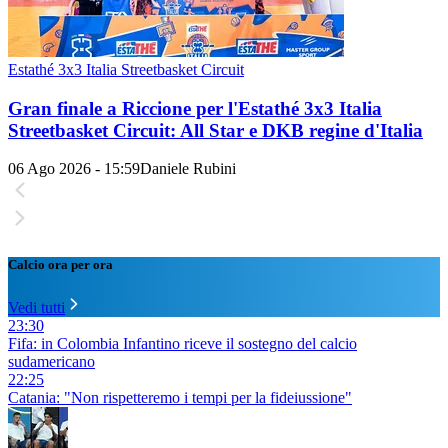
Estathé 3x3 Italia Streetbasket Circuit
Gran finale a Riccione per l'Estathé 3x3 Italia
Streetbasket Circuit: All Star e DKB regine d'Italia
06 Ago 2026 - 15:59
Daniele Rubini
Calcio ora per ora
Vedi tutti
23:30
Fifa: in Colombia Infantino riceve il sostegno del calcio
sudamericano
22:25
Catania: "Non rispetteremo i tempi per la fideiussione"