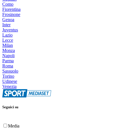
Como
Fiorentina
Frosinone
Genoa
Inter
Juventus
Lazio
Lecce
Milan
Monza
Napoli
Parma
Roma
Sassuolo
Torino
Udinese
Venezia
Seguici su
Media