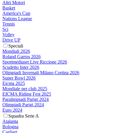
Altri Motori
Basket
America's Cup
Nations League
Tennis
Sci
Volley
Drive UP
Speciali
Mondiali 2026
Roland Garros 2026
Sportmediaset Live Riccione 2026
Scudetto Inter 2026
Olimpiadi Invernali Milano Cortina 2026
Super Bowl 2026
Eicma 2025
Mondiale per club 2025
EICMA Riding Fest 2025
Paralimpiadi Parigi 2024
Olimpiadi Parigi 2024
Euro 2024
Squadra Serie A
Atalanta
Bologna
Cagliari