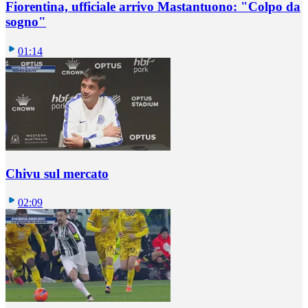
Fiorentina, ufficiale arrivo Mastantuono: "Colpo da
sogno"
01:14
Chivu sul mercato
02:09