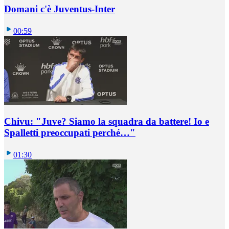
Domani c'è Juventus-Inter
00:59
Chivu: "Juve? Siamo la squadra da battere! Io e
Spalletti preoccupati perché…"
01:30