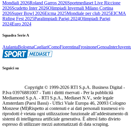
Mondiali 2026
Roland Garros 2026
Sportmediaset Live Riccione
2026
Scudetto Inter 2026
Olimpiadi Invernali Milano Cortina
2026
Super Bowl 2026
Eicma 2025
Mondiale per club 2025
EICMA
Riding Fest 2025
Paralimpiadi Parigi 2024
Olimpiadi Parigi
2024
Euro 2024
Squadra Serie A
Atalanta
Bologna
Cagliari
Como
Fiorentina
Frosinone
Genoa
Inter
Juvent
Seguici su
Copyright © 1999-
2026
RTI S.p.A. Business Digital -
P.Iva 03976881007 - Tutti i diritti riservati - Per la pubblicità
Mediamond S.p.A. - RTI S.p.A., Mediaset N.V., sede legale
Amsterdam (Paesi Bassi) - Uffici Viale Europa 46, 20093 Cologno
Monzese (MI)
Rispetto ai contenuti e ai dati personali trasmessi e/o
riprodotti è vietata ogni utilizzazione funzionale all’addestramento di
sistemi di intelligenza artificiale generativa. È altresì fatto divieto
espresso di utilizzare mezzi automatizzati di data scraping.