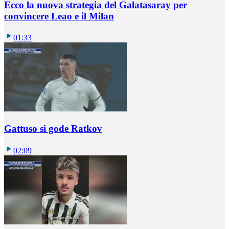
Ecco la nuova strategia del Galatasaray per
convincere Leao e il Milan
01:33
Gattuso si gode Ratkov
02:09