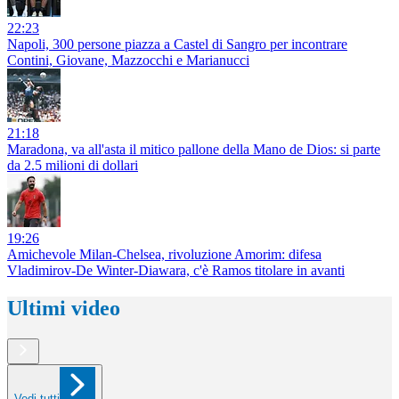
22:23
Napoli, 300 persone piazza a Castel di Sangro per incontrare
Contini, Giovane, Mazzocchi e Marianucci
21:18
Maradona, va all'asta il mitico pallone della Mano de Dios: si parte
da 2.5 milioni di dollari
19:26
Amichevole Milan-Chelsea, rivoluzione Amorim: difesa
Vladimirov-De Winter-Diawara, c'è Ramos titolare in avanti
Ultimi video
Vedi tutti