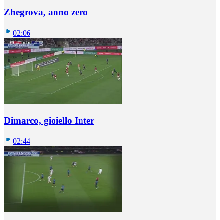
Zhegrova, anno zero
02:06
Dimarco, gioiello Inter
02:44