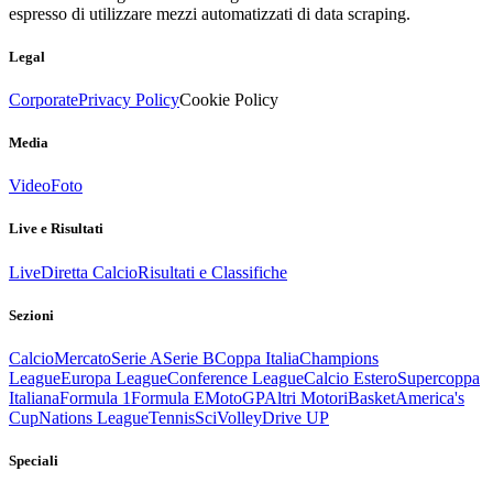
espresso di utilizzare mezzi automatizzati di data scraping.
Legal
Corporate
Privacy Policy
Cookie Policy
Media
Video
Foto
Live e Risultati
Live
Diretta Calcio
Risultati e Classifiche
Sezioni
Calcio
Mercato
Serie A
Serie B
Coppa Italia
Champions
League
Europa League
Conference League
Calcio Estero
Supercoppa
Italiana
Formula 1
Formula E
MotoGP
Altri Motori
Basket
America's
Cup
Nations League
Tennis
Sci
Volley
Drive UP
Speciali