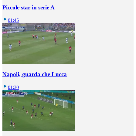
Piccole star in serie A
01:45
Napoli, guarda che Lucca
01:30