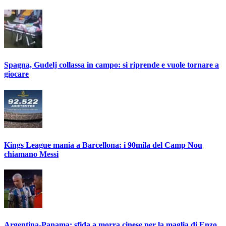
Spagna, Gudelj collassa in campo: si riprende e vuole tornare a
giocare
Kings League mania a Barcellona: i 90mila del Camp Nou
chiamano Messi
Argentina-Panama: sfida a morra cinese per la maglia di Enzo