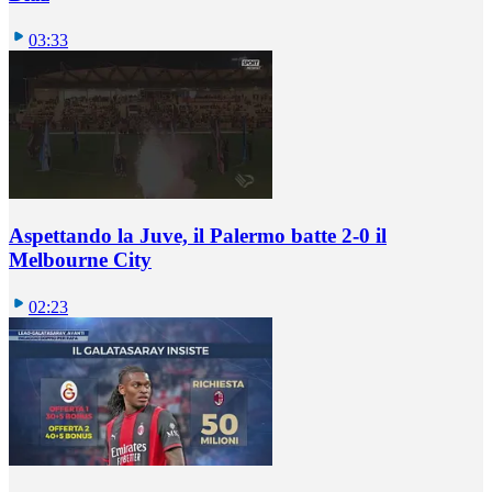
03:33
Aspettando la Juve, il Palermo batte 2-0 il
Melbourne City
02:23