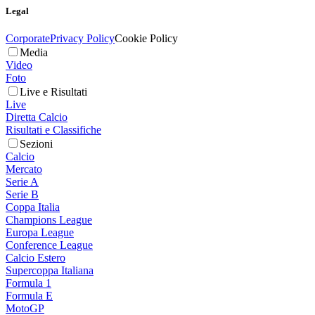
Legal
Corporate
Privacy Policy
Cookie Policy
Media
Video
Foto
Live e Risultati
Live
Diretta Calcio
Risultati e Classifiche
Sezioni
Calcio
Mercato
Serie A
Serie B
Coppa Italia
Champions League
Europa League
Conference League
Calcio Estero
Supercoppa Italiana
Formula 1
Formula E
MotoGP