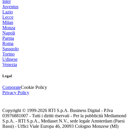
Inter
Juventus
Lazio
Lecce
Milan
Monza
Napoli
Parma
Roma
Sassuolo
Torino
Udinese
Venezia
Legal
Corporate
Cookie Policy
Privacy Policy
Copyright © 1999-
2026
RTI S.p.A. Business Digital - P.Iva
03976881007 - Tutti i diritti riservati - Per la pubblicità Mediamond
S.p.A. - RTI S.p.A., Mediaset N.V., sede legale Amsterdam (Paesi
Bassi) - Uffici Viale Europa 46, 20093 Cologno Monzese (MI)