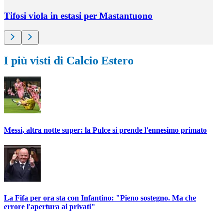
Tifosi viola in estasi per Mastantuono
I più visti di Calcio Estero
Messi, altra notte super: la Pulce si prende l'ennesimo primato
La Fifa per ora sta con Infantino: "Pieno sostegno. Ma che
errore l'apertura ai privati"