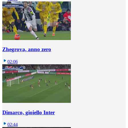
Zhegrova, anno zero
02:06
Dimarco, gioiello Inter
02:44