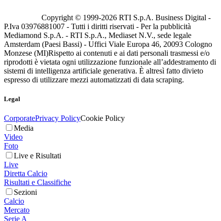
Copyright © 1999-
2026
RTI S.p.A. Business Digital -
P.Iva 03976881007 - Tutti i diritti riservati - Per la pubblicità
Mediamond S.p.A. - RTI S.p.A., Mediaset N.V., sede legale
Amsterdam (Paesi Bassi) - Uffici Viale Europa 46, 20093 Cologno
Monzese (MI)
Rispetto ai contenuti e ai dati personali trasmessi e/o
riprodotti è vietata ogni utilizzazione funzionale all’addestramento di
sistemi di intelligenza artificiale generativa. È altresì fatto divieto
espresso di utilizzare mezzi automatizzati di data scraping.
Legal
Corporate
Privacy Policy
Cookie Policy
Media
Video
Foto
Live e Risultati
Live
Diretta Calcio
Risultati e Classifiche
Sezioni
Calcio
Mercato
Serie A