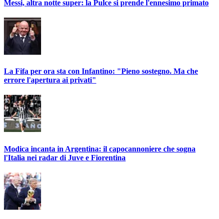
Messi, altra notte super: la Pulce si prende l'ennesimo primato
La Fifa per ora sta con Infantino: "Pieno sostegno. Ma che
errore l'apertura ai privati"
Modica incanta in Argentina: il capocannoniere che sogna
l'Italia nei radar di Juve e Fiorentina