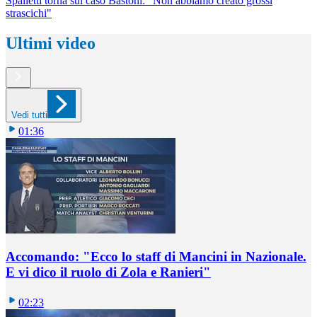
Spalletti torna sul caso Bastoni: "Non abbiamo creato grossi
strascichi"
Ultimi video
Vedi tutti
01:36
Accomando: "Ecco lo staff di Mancini in Nazionale.
E vi dico il ruolo di Zola e Ranieri"
02:23