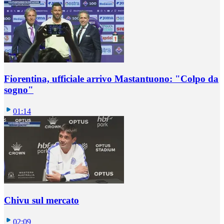
Fiorentina, ufficiale arrivo Mastantuono: "Colpo da
sogno"
01:14
Chivu sul mercato
02:09