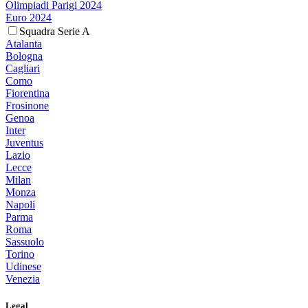
Olimpiadi Parigi 2024
Euro 2024
Squadra Serie A
Atalanta
Bologna
Cagliari
Como
Fiorentina
Frosinone
Genoa
Inter
Juventus
Lazio
Lecce
Milan
Monza
Napoli
Parma
Roma
Sassuolo
Torino
Udinese
Venezia
Legal