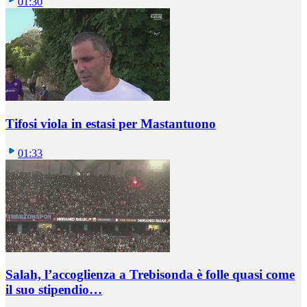
01:30
Tifosi viola in estasi per Mastantuono
01:33
Salah, l’accoglienza a Trebisonda è folle quasi come
il suo stipendio…