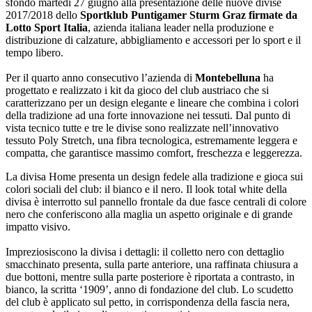
sfondo martedì 27 giugno alla presentazione delle nuove divise
2017/2018 dello
Sportklub Puntigamer Sturm Graz firmate da
Lotto Sport Italia
, azienda italiana leader nella produzione e
distribuzione di calzature, abbigliamento e accessori per lo sport e il
tempo libero.
Per il quarto anno consecutivo l’azienda di
Montebelluna
ha
progettato e realizzato i kit da gioco del club austriaco che si
caratterizzano per un design elegante e lineare che combina i colori
della tradizione ad una forte innovazione nei tessuti. Dal punto di
vista tecnico tutte e tre le divise sono realizzate nell’innovativo
tessuto Poly Stretch, una fibra tecnologica, estremamente leggera e
compatta, che garantisce massimo comfort, freschezza e leggerezza.
La divisa Home presenta un design fedele alla tradizione e gioca sui
colori sociali del club: il bianco e il nero. Il look total white della
divisa è interrotto sul pannello frontale da due fasce centrali di colore
nero che conferiscono alla maglia un aspetto originale e di grande
impatto visivo.
Impreziosiscono la divisa i dettagli: il colletto nero con dettaglio
smacchinato presenta, sulla parte anteriore, una raffinata chiusura a
due bottoni, mentre sulla parte posteriore è riportata a contrasto, in
bianco, la scritta ‘1909’, anno di fondazione del club. Lo scudetto
del club è applicato sul petto, in corrispondenza della fascia nera,