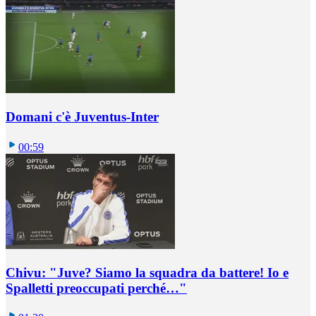
Domani c'è Juventus-Inter
00:59
Chivu: "Juve? Siamo la squadra da battere! Io e
Spalletti preoccupati perché…"