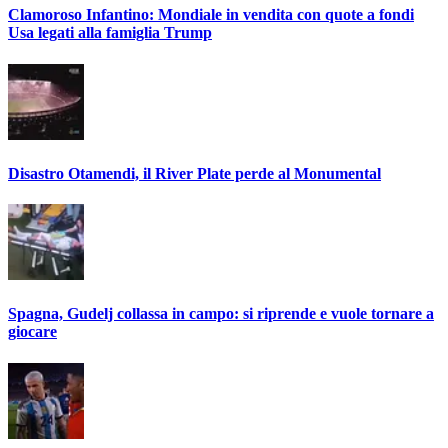
Clamoroso Infantino: Mondiale in vendita con quote a fondi
Usa legati alla famiglia Trump
Disastro Otamendi, il River Plate perde al Monumental
Spagna, Gudelj collassa in campo: si riprende e vuole tornare a
giocare