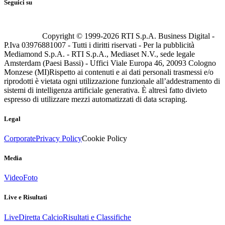
Seguici su
Copyright © 1999-
2026
RTI S.p.A. Business Digital -
P.Iva 03976881007 - Tutti i diritti riservati - Per la pubblicità
Mediamond S.p.A. - RTI S.p.A., Mediaset N.V., sede legale
Amsterdam (Paesi Bassi) - Uffici Viale Europa 46, 20093 Cologno
Monzese (MI)
Rispetto ai contenuti e ai dati personali trasmessi e/o
riprodotti è vietata ogni utilizzazione funzionale all’addestramento di
sistemi di intelligenza artificiale generativa. È altresì fatto divieto
espresso di utilizzare mezzi automatizzati di data scraping.
Legal
Corporate
Privacy Policy
Cookie Policy
Media
Video
Foto
Live e Risultati
Live
Diretta Calcio
Risultati e Classifiche