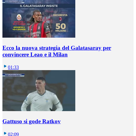
Ecco la nuova strategia del Galatasaray per
convincere Leao e il Milan
01:33
Gattuso si gode Ratkov
02:09