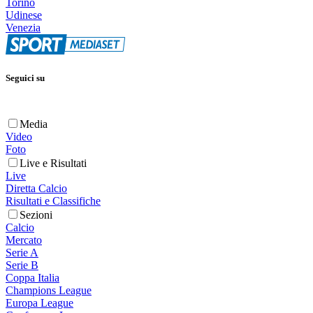
Torino
Udinese
Venezia
Seguici su
Media
Video
Foto
Live e Risultati
Live
Diretta Calcio
Risultati e Classifiche
Sezioni
Calcio
Mercato
Serie A
Serie B
Coppa Italia
Champions League
Europa League