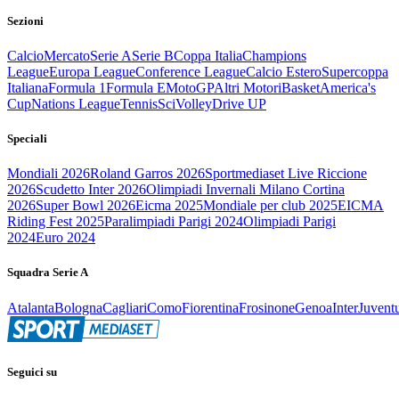
Sezioni
Calcio
Mercato
Serie A
Serie B
Coppa Italia
Champions
League
Europa League
Conference League
Calcio Estero
Supercoppa
Italiana
Formula 1
Formula E
MotoGP
Altri Motori
Basket
America's
Cup
Nations League
Tennis
Sci
Volley
Drive UP
Speciali
Mondiali 2026
Roland Garros 2026
Sportmediaset Live Riccione
2026
Scudetto Inter 2026
Olimpiadi Invernali Milano Cortina
2026
Super Bowl 2026
Eicma 2025
Mondiale per club 2025
EICMA
Riding Fest 2025
Paralimpiadi Parigi 2024
Olimpiadi Parigi
2024
Euro 2024
Squadra Serie A
Atalanta
Bologna
Cagliari
Como
Fiorentina
Frosinone
Genoa
Inter
Juvent
Seguici su