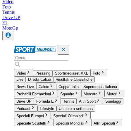
Video
Foto
Tennis
Drive UP
F1
MotoGp
Video
Pressing
Sportmediaset XXL
Foto
Live
Diretta Calcio
Risultati e Classifiche
News Live
Calcio
Coppa Italia
Supercoppa Italiana
Probabili Formazioni
Squadre
Mercato
Motori
Drive UP
Formula E
Tennis
Altri Sport
Sondaggi
Podcast
Lifestyle
Un libro a settimana
Speciali Europei
Speciali Olimpiadi
Speciale Scudetti
Speciali Mondiali
Altri Speciali