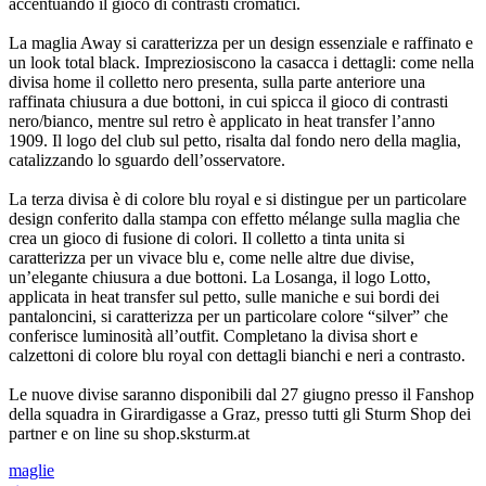
accentuando il gioco di contrasti cromatici.
La maglia Away si caratterizza per un design essenziale e raffinato e
un look total black. Impreziosiscono la casacca i dettagli: come nella
divisa home il colletto nero presenta, sulla parte anteriore una
raffinata chiusura a due bottoni, in cui spicca il gioco di contrasti
nero/bianco, mentre sul retro è applicato in heat transfer l’anno
1909. Il logo del club sul petto, risalta dal fondo nero della maglia,
catalizzando lo sguardo dell’osservatore.
La terza divisa è di colore blu royal e si distingue per un particolare
design conferito dalla stampa con effetto mélange sulla maglia che
crea un gioco di fusione di colori. Il colletto a tinta unita si
caratterizza per un vivace blu e, come nelle altre due divise,
un’elegante chiusura a due bottoni. La Losanga, il logo Lotto,
applicata in heat transfer sul petto, sulle maniche e sui bordi dei
pantaloncini, si caratterizza per un particolare colore “silver” che
conferisce luminosità all’outfit. Completano la divisa short e
calzettoni di colore blu royal con dettagli bianchi e neri a contrasto.
Le nuove divise saranno disponibili dal 27 giugno presso il Fanshop
della squadra in Girardigasse a Graz, presso tutti gli Sturm Shop dei
partner e on line su shop.sksturm.at
maglie