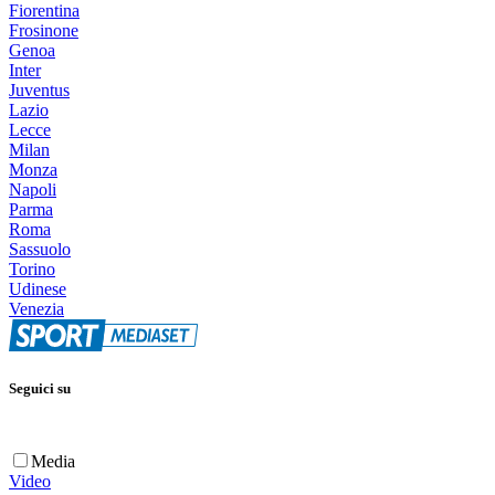
Fiorentina
Frosinone
Genoa
Inter
Juventus
Lazio
Lecce
Milan
Monza
Napoli
Parma
Roma
Sassuolo
Torino
Udinese
Venezia
Seguici su
Media
Video