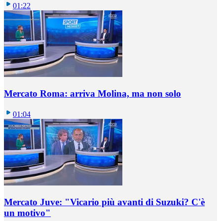
01:22
Mercato Roma: arriva Molina, ma non solo
01:04
Mercato Juve: "Vicario più avanti di Suzuki? C'è
un motivo"