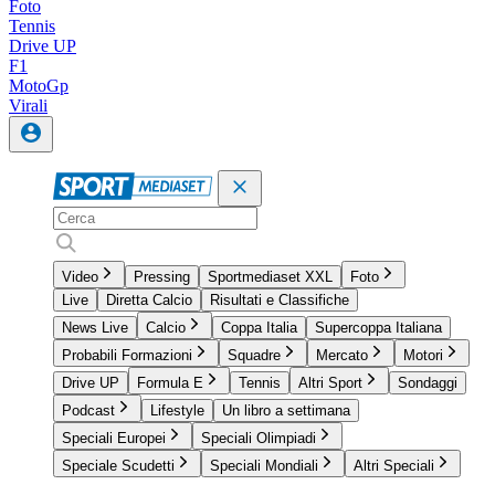
Foto
Tennis
Drive UP
F1
MotoGp
Virali
Video
Pressing
Sportmediaset XXL
Foto
Live
Diretta Calcio
Risultati e Classifiche
News Live
Calcio
Coppa Italia
Supercoppa Italiana
Probabili Formazioni
Squadre
Mercato
Motori
Drive UP
Formula E
Tennis
Altri Sport
Sondaggi
Podcast
Lifestyle
Un libro a settimana
Speciali Europei
Speciali Olimpiadi
Speciale Scudetti
Speciali Mondiali
Altri Speciali