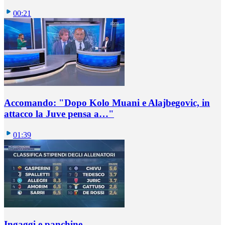
00:21
Accomando: "Dopo Kolo Muani e Alajbegovic, in
attacco la Juve pensa a…"
01:39
Ingaggi e panchine