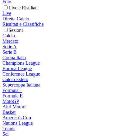
Foto
Live e Risultati
Live
Diretta Calcio
Risultati e Classifiche
Sezioni
Calcio
Mercato
Serie A
Serie B
Coppa Italia
Champions League
Europa League
Conference League
Calcio Estero
Supercoppa Italiana
Formula 1
Formula E
MotoGP
Altri Motori
Basket
America's Cup
Nations League
Tennis
Sci