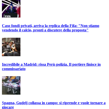
Caso fondi privati, arriva la replica della Fifa: "Non stiamo
vendendo il calcio, pronti a discutere della proposta"
Incredibile a Madrid: rissa Perù-polizia. Il portiere finisce in
commissariato
Spagna, Gudelj collassa in campo: si riprende e vuole tornare a
giocare