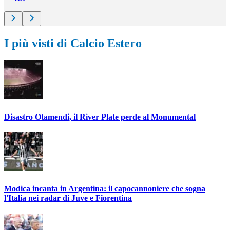
I più visti di Calcio Estero
Disastro Otamendi, il River Plate perde al Monumental
Modica incanta in Argentina: il capocannoniere che sogna
l'Italia nei radar di Juve e Fiorentina