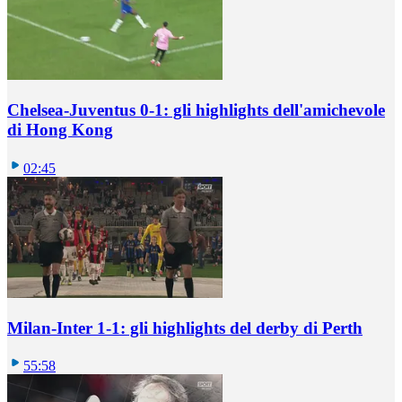
Chelsea-Juventus 0-1: gli highlights dell'amichevole
di Hong Kong
02:45
Milan-Inter 1-1: gli highlights del derby di Perth
55:58