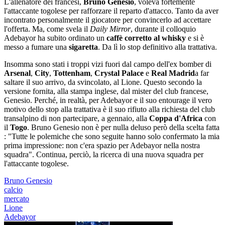
L'allenatore dei francesi,
Bruno Genesio
, voleva fortemente
l'attaccante togolese per rafforzare il reparto d'attacco. Tanto da aver
incontrato personalmente il giocatore per convincerlo ad accettare
l'offerta. Ma, come svela il
Daily Mirror
, durante il colloquio
Adebayor ha subito ordinato un
caffè corretto al whisky
e si è
messo a fumare una
sigaretta
. Da lì lo stop definitivo alla trattativa.
Insomma sono stati i troppi vizi fuori dal campo dell'ex bomber di
Arsenal
,
City
,
Tottenham
,
Crystal Palace
e
Real Madrid
a far
saltare il suo arrivo, da svincolato, al Lione. Questo secondo la
versione fornita, alla stampa inglese, dal mister del club francese,
Genesio. Perché, in realtà, per Adebayor e il suo entourage il vero
motivo dello stop alla trattativa è il suo rifiuto alla richiesta del club
transalpino di non partecipare, a gennaio, alla
Coppa d'Africa
con
il
Togo
. Bruno Genesio non è per nulla deluso però della scelta fatta
: "Tutte le polemiche che sono seguite hanno solo confermato la mia
prima impressione: non c'era spazio per Adebayor nella nostra
squadra". Continua, perciò, la ricerca di una nuova squadra per
l'attaccante togolese.
Bruno Genesio
calcio
mercato
Lione
Adebayor