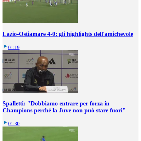
Lazio-Ostiamare 4-0: gli highlights dell'amichevole
01:19
Spalletti: "Dobbiamo entrare per forza in
Champions perché la Juve non può stare fuori"
01:30