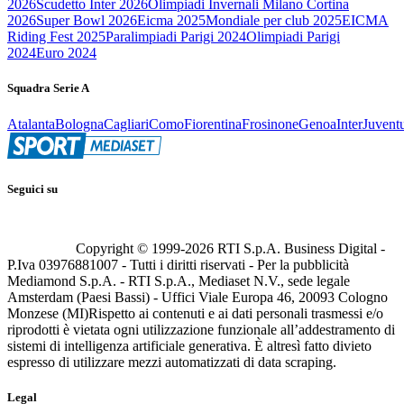
2026
Scudetto Inter 2026
Olimpiadi Invernali Milano Cortina
2026
Super Bowl 2026
Eicma 2025
Mondiale per club 2025
EICMA
Riding Fest 2025
Paralimpiadi Parigi 2024
Olimpiadi Parigi
2024
Euro 2024
Squadra Serie A
Atalanta
Bologna
Cagliari
Como
Fiorentina
Frosinone
Genoa
Inter
Juvent
Seguici su
Copyright © 1999-
2026
RTI S.p.A. Business Digital -
P.Iva 03976881007 - Tutti i diritti riservati - Per la pubblicità
Mediamond S.p.A. - RTI S.p.A., Mediaset N.V., sede legale
Amsterdam (Paesi Bassi) - Uffici Viale Europa 46, 20093 Cologno
Monzese (MI)
Rispetto ai contenuti e ai dati personali trasmessi e/o
riprodotti è vietata ogni utilizzazione funzionale all’addestramento di
sistemi di intelligenza artificiale generativa. È altresì fatto divieto
espresso di utilizzare mezzi automatizzati di data scraping.
Legal