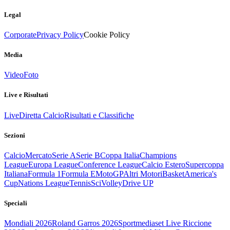
Legal
Corporate
Privacy Policy
Cookie Policy
Media
Video
Foto
Live e Risultati
Live
Diretta Calcio
Risultati e Classifiche
Sezioni
Calcio
Mercato
Serie A
Serie B
Coppa Italia
Champions
League
Europa League
Conference League
Calcio Estero
Supercoppa
Italiana
Formula 1
Formula E
MotoGP
Altri Motori
Basket
America's
Cup
Nations League
Tennis
Sci
Volley
Drive UP
Speciali
Mondiali 2026
Roland Garros 2026
Sportmediaset Live Riccione