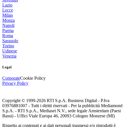
Lazio
Lecce
Milan
Monza
Napoli
Parma
Roma
Sassuolo
Torino
Udinese
Venezia
Legal
Corporate
Cookie Policy
Privacy Policy
Copyright © 1999-
2026
RTI S.p.A. Business Digital - P.Iva
03976881007 - Tutti i diritti riservati - Per la pubblicità Mediamond
S.p.A. - RTI S.p.A., Mediaset N.V., sede legale Amsterdam (Paesi
Bassi) - Uffici Viale Europa 46, 20093 Cologno Monzese (MI)
Rispetto ai contenuti e ai dati personali trasmessi e/o riprodotti è