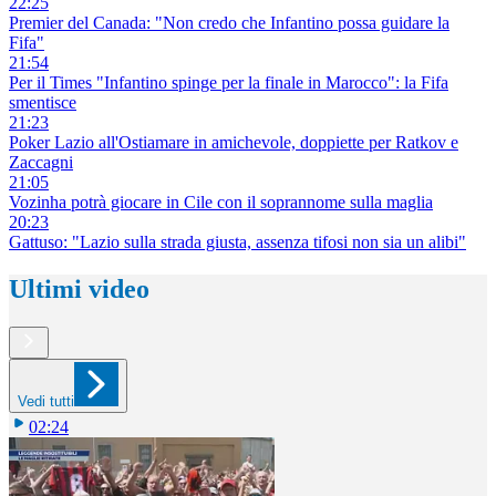
22:25
Premier del Canada: "Non credo che Infantino possa guidare la
Fifa"
21:54
Per il Times "Infantino spinge per la finale in Marocco": la Fifa
smentisce
21:23
Poker Lazio all'Ostiamare in amichevole, doppiette per Ratkov e
Zaccagni
21:05
Vozinha potrà giocare in Cile con il soprannome sulla maglia
20:23
Gattuso: "Lazio sulla strada giusta, assenza tifosi non sia un alibi"
Ultimi video
Vedi tutti
02:24