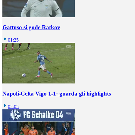
Gattuso si gode Ratkov
01:25
Napoli-Celta Vigo 1-1: guarda gli highlights
02:05