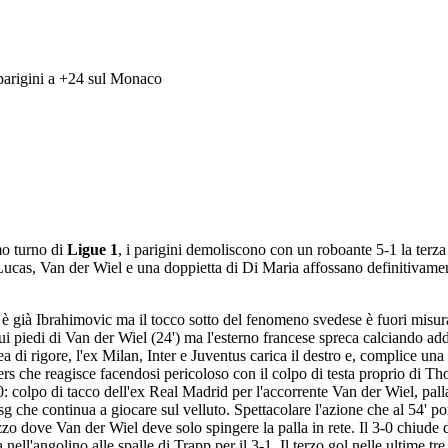
 parigini a +24 sul Monaco
mo turno di
Ligue 1
, i parigini demoliscono con un roboante 5-1 la ter
ndi Lucas, Van der Wiel e una doppietta di Di Maria affossano definitivam
è già Ibrahimovic ma il tocco sotto del fenomeno svedese è fuori misura.
 sui piedi di Van der Wiel (24') ma l'esterno francese spreca calciando 
area di rigore, l'ex Milan, Inter e Juventus carica il destro e, complice 
ers che reagisce facendosi pericoloso con il colpo di testa proprio di Th
: colpo di tacco dell'ex Real Madrid per l'accorrente Van der Wiel, palla 
g che continua a giocare sul velluto. Spettacolare l'azione che al 54' por
zo dove Van der Wiel deve solo spingere la palla in rete. Il 3-0 chiude di
la nell'angolino alle spalle di Trapp per il 3-1. Il terzo gol nelle ultime t