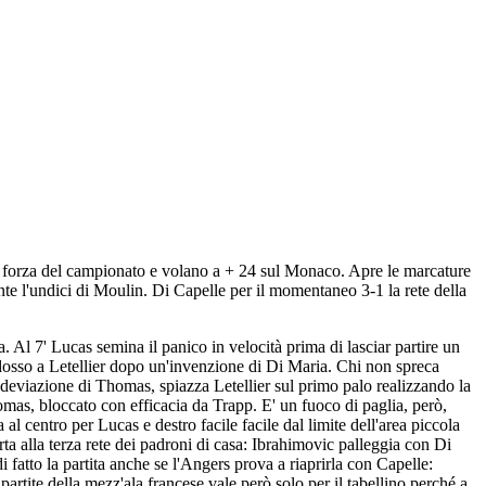
za forza del campionato e volano a + 24 sul Monaco. Apre le marcature
ente l'undici di Moulin. Di Capelle per il momentaneo 3-1 la rete della
 Al 7' Lucas semina il panico in velocità prima di lasciar partire un
addosso a Letellier dopo un'invenzione di Di Maria. Chi non spreca
una deviazione di Thomas, spiazza Letellier sul primo palo realizzando la
omas, bloccato con efficacia da Trapp. E' un fuoco di paglia, però,
al centro per Lucas e destro facile facile dal limite dell'area piccola
ta alla terza rete dei padroni di casa: Ibrahimovic palleggia con Di
 fatto la partita anche se l'Angers prova a riaprirla con Capelle:
re partite della mezz'ala francese vale però solo per il tabellino perché a