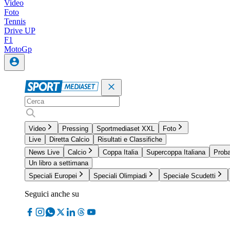
Video
Foto
Tennis
Drive UP
F1
MotoGp
Video
Pressing
Sportmediaset XXL
Foto
Live
Diretta Calcio
Risultati e Classifiche
News Live
Calcio
Coppa Italia
Supercoppa Italiana
Proba
Un libro a settimana
Speciali Europei
Speciali Olimpiadi
Speciale Scudetti
Seguici anche su