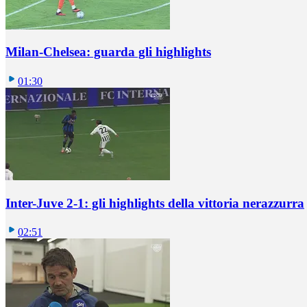
Milan-Chelsea: guarda gli highlights
01:30
Inter-Juve 2-1: gli highlights della vittoria nerazzurra
02:51