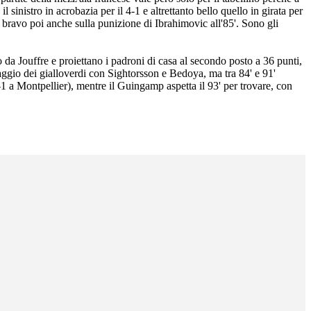
l sinistro in acrobazia per il 4-1 e altrettanto bello quello in girata per
r, bravo poi anche sulla punizione di Ibrahimovic all'85'. Sono gli
to da Jouffre e proiettano i padroni di casa al secondo posto a 36 punti,
aggio dei gialloverdi con Sightorsson e Bedoya, ma tra 84' e 91'
1 a Montpellier), mentre il Guingamp aspetta il 93' per trovare, con