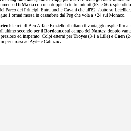
n immenso
Di Maria
con una doppietta in tre minuti (63' e 66'): splendido i
 del Parco dei Principi. Entra anche Cavani che all'82' sbatte su Letellie
 Ligue 1 ormai messa in cassaforte dal Psg che vola a +24 sul Monaco.
rient
: le reti di Ben Arfa e Koziello ribaltano il vantaggio ospite firma
ll'ultimo secondo per il
Bordeaux
sul campo del
Nantes
: doppio vant
 prezioso ed insperato. Colpi esterni per
Troyes
(3-1 a Lille) e
Caen
(2-
ini per i rossi ad Ayite e Cahuzac.