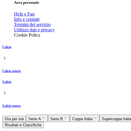
Area personale
Help e Faq
Info e contatti
Termini del servizio
Utilizzo dati e privacy
Cookie Policy
Calcio
Calcio estero
Calcio
Calcio estero
Ora per ora
Serie A
Serie B
Coppa Italia
Supercoppa Itali
Risultati e Classifiche