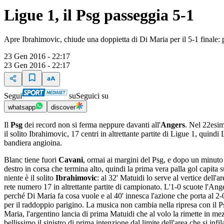
Ligue 1, il Psg passeggia 5-1
Apre Ibrahimovic, chiude una doppietta di Di Maria per il 5-1 finale:
23 Gen 2016 - 22:17
23 Gen 2016 - 22:17
Segui
su
Seguici su
whatsapp
discover
Il
Psg
dei record non si ferma neppure davanti all'
Angers
. Nel 22esi
il solito Ibrahimovic, 17 centri in altrettante partite di Ligue 1, qui
bandiera angioina.
Blanc tiene fuori
Cavani
, ormai ai margini del Psg, e dopo un minuto 
destro in corsa che termina alto, quindi la prima vera palla gol capita
niente è il solito
Ibrahimovic
: al 32' Matuidi lo serve al vertice dell'
rete numero 17 in altrettante partite di campionato. L'1-0 scuote l'Ang
perché Di Maria fa cosa vuole e al 40' innesca l'azione che porta al 2-0
per il raddoppio parigino. La musica non cambia nella ripresa con il Ps
Maria, l'argentino lancia di prima Matuidi che al volo la rimette in mez
bellissimo il sinistro di prima intenzione dal limite dell'area che si infi