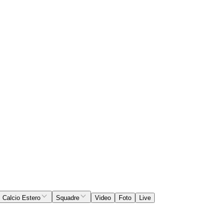
Calcio Estero
Squadre
Video
Foto
Live