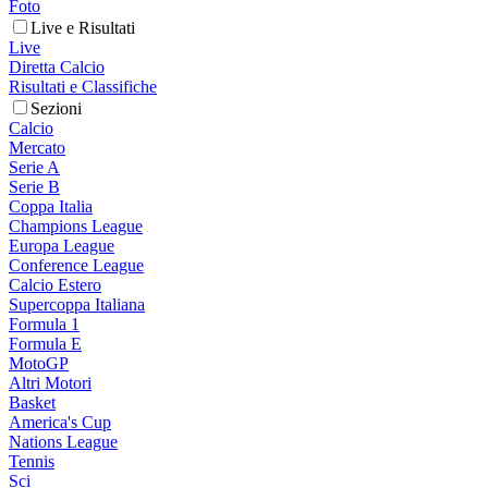
Foto
Live e Risultati
Live
Diretta Calcio
Risultati e Classifiche
Sezioni
Calcio
Mercato
Serie A
Serie B
Coppa Italia
Champions League
Europa League
Conference League
Calcio Estero
Supercoppa Italiana
Formula 1
Formula E
MotoGP
Altri Motori
Basket
America's Cup
Nations League
Tennis
Sci