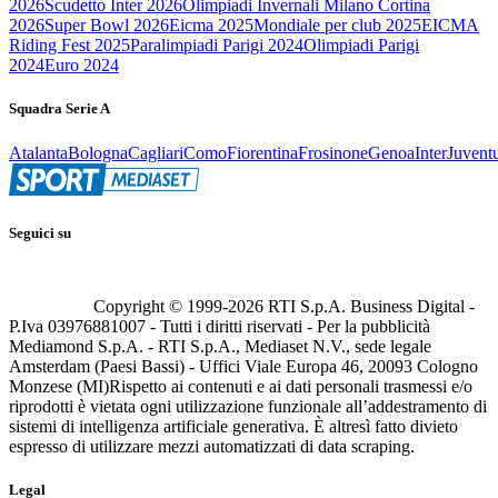
2026
Scudetto Inter 2026
Olimpiadi Invernali Milano Cortina
2026
Super Bowl 2026
Eicma 2025
Mondiale per club 2025
EICMA
Riding Fest 2025
Paralimpiadi Parigi 2024
Olimpiadi Parigi
2024
Euro 2024
Squadra Serie A
Atalanta
Bologna
Cagliari
Como
Fiorentina
Frosinone
Genoa
Inter
Juvent
Seguici su
Copyright © 1999-
2026
RTI S.p.A. Business Digital -
P.Iva 03976881007 - Tutti i diritti riservati - Per la pubblicità
Mediamond S.p.A. - RTI S.p.A., Mediaset N.V., sede legale
Amsterdam (Paesi Bassi) - Uffici Viale Europa 46, 20093 Cologno
Monzese (MI)
Rispetto ai contenuti e ai dati personali trasmessi e/o
riprodotti è vietata ogni utilizzazione funzionale all’addestramento di
sistemi di intelligenza artificiale generativa. È altresì fatto divieto
espresso di utilizzare mezzi automatizzati di data scraping.
Legal