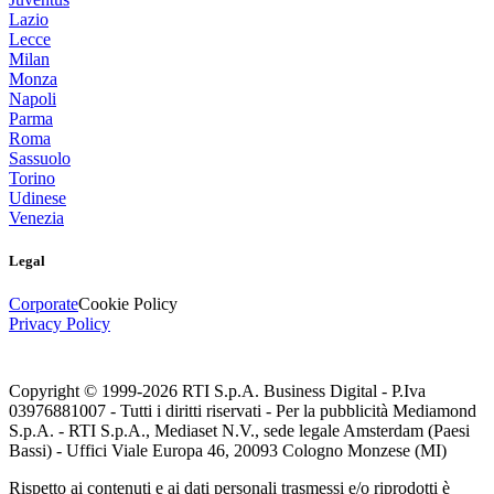
Lazio
Lecce
Milan
Monza
Napoli
Parma
Roma
Sassuolo
Torino
Udinese
Venezia
Legal
Corporate
Cookie Policy
Privacy Policy
Copyright © 1999-
2026
RTI S.p.A. Business Digital - P.Iva
03976881007 - Tutti i diritti riservati - Per la pubblicità Mediamond
S.p.A. - RTI S.p.A., Mediaset N.V., sede legale Amsterdam (Paesi
Bassi) - Uffici Viale Europa 46, 20093 Cologno Monzese (MI)
Rispetto ai contenuti e ai dati personali trasmessi e/o riprodotti è