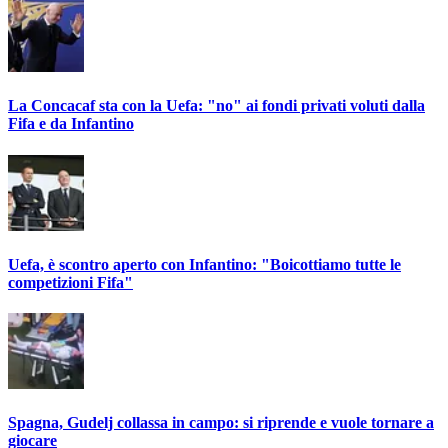
La Concacaf sta con la Uefa: "no" ai fondi privati voluti dalla
Fifa e da Infantino
Uefa, è scontro aperto con Infantino: "Boicottiamo tutte le
competizioni Fifa"
Spagna, Gudelj collassa in campo: si riprende e vuole tornare a
giocare