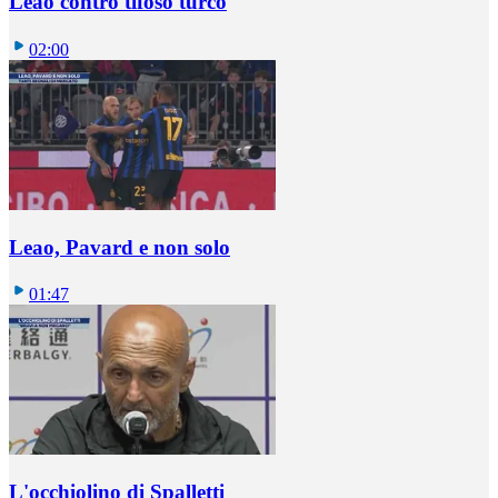
Leao contro tifoso turco
02:00
Leao, Pavard e non solo
01:47
L'occhiolino di Spalletti