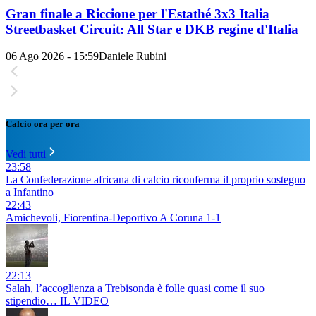
Gran finale a Riccione per l'Estathé 3x3 Italia
Streetbasket Circuit: All Star e DKB regine d'Italia
06 Ago 2026 - 15:59
Daniele Rubini
Calcio ora per ora
Vedi tutti
23:58
La Confederazione africana di calcio riconferma il proprio sostegno
a Infantino
22:43
Amichevoli, Fiorentina-Deportivo A Coruna 1-1
22:13
Salah, l’accoglienza a Trebisonda è folle quasi come il suo
stipendio… IL VIDEO