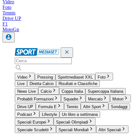
Video
Foto
Tennis
Drive UP
F1
MotoGp
Video
Pressing
Sportmediaset XXL
Foto
Live
Diretta Calcio
Risultati e Classifiche
News Live
Calcio
Coppa Italia
Supercoppa Italiana
Probabili Formazioni
Squadre
Mercato
Motori
Drive UP
Formula E
Tennis
Altri Sport
Sondaggi
Podcast
Lifestyle
Un libro a settimana
Speciali Europei
Speciali Olimpiadi
Speciale Scudetti
Speciali Mondiali
Altri Speciali