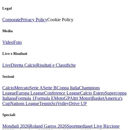
Legal
Corporate
Privacy Policy
Cookie Policy
Media
Video
Foto
Live e Risultati
Live
Diretta Calcio
Risultati e Classifiche
Sezioni
Calcio
Mercato
Serie A
Serie B
Coppa Italia
Champions
League
Europa League
Conference League
Calcio Estero
Supercoppa
Italiana
Formula 1
Formula E
MotoGP
Altri Motori
Basket
America's
Cup
Nations League
Tennis
Sci
Volley
Drive UP
Speciali
Mondiali 2026
Roland Garros 2026
Sportmediaset Live Riccione