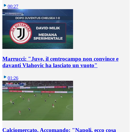
00:27
Marrucci: "Juve, il centrocampo non convince e
davanti Vlahovic ha lasciato un vuoto"
01:26
Calciomercato, Accomando: "Napoli, ecco cosa