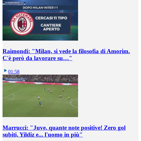
Raimondi: "Milan, si vede la filosofia di Amorim.
C'è però da lavorare su…"
01:58
Marrucci: "Juve, quante note positive! Zero gol
subiti, Yildiz e... l'uomo in più"