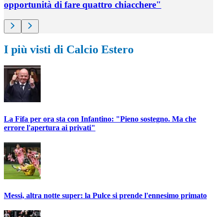
opportunità di fare quattro chiacchere"
I più visti di Calcio Estero
La Fifa per ora sta con Infantino: "Pieno sostegno. Ma che
errore l'apertura ai privati"
Messi, altra notte super: la Pulce si prende l'ennesimo primato