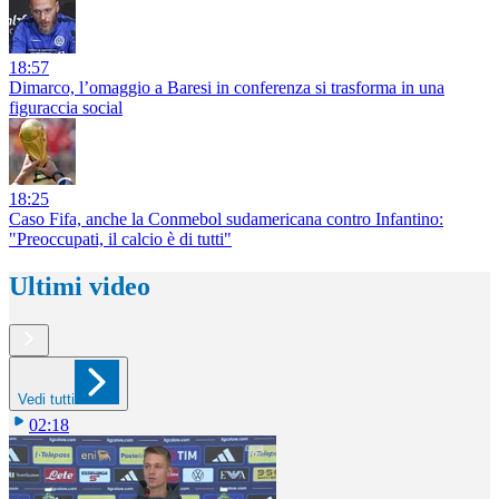
18:57
Dimarco, l’omaggio a Baresi in conferenza si trasforma in una
figuraccia social
18:25
Caso Fifa, anche la Conmebol sudamericana contro Infantino:
"Preoccupati, il calcio è di tutti"
Ultimi video
Vedi tutti
02:18