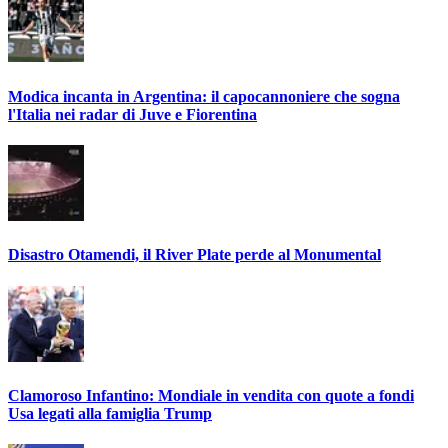
Modica incanta in Argentina: il capocannoniere che sogna
l'Italia nei radar di Juve e Fiorentina
Disastro Otamendi, il River Plate perde al Monumental
Clamoroso Infantino: Mondiale in vendita con quote a fondi
Usa legati alla famiglia Trump