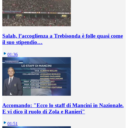
Salah, l’accoglienza a Trebisonda è folle quasi come
il suo stipendio…
01:36
Accomando: "Ecco lo staff di Mancini in Nazionale.
E vi dico il ruolo di Zola e Ranieri"
01:51