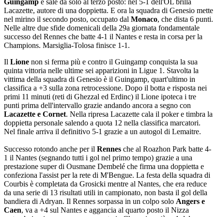
Guingamp
e sale da solo al terzo posto: nel 5-1 dell'OL brilla
Lacazette, autore di una doppietta. E ora la squadra di Genesio mette
nel mirino il secondo posto, occupato dal
Monaco
, che dista 6 punti.
Nelle altre due sfide domenicali della 29a giornata fondamentale
successo del Rennes che batte 4-1 il Nantes e resta in corsa per la
Champions. Marsiglia-Tolosa finisce 1-1.
Il
Lione
non si ferma più e contro il Guingamp conquista la sua
quinta vittoria nelle ultime sei apparizioni in Ligue 1. Stavolta la
vittima della squadra di Genesio è il Guingamp, quart'ultimo in
classifica a +3 sulla zona retrocessione. Dopo il botta e risposta nei
primi 11 minuti (reti di Ghezzal ed Erdinc) il Lione ipoteca i tre
punti prima dell'intervallo grazie andando ancora a segno con
Lacazette e Cornet
. Nella ripresa Lacazette cala il poker e timbra la
doppietta personale salendo a quota 12 nella classifica marcatori.
Nel finale arriva il definitivo 5-1 grazie a un autogol di Lemaitre.
Successo rotondo anche per il
Rennes
che al Roazhon Park batte 4-
1 il Nantes (segnando tutti i gol nel primo tempo) grazie a una
prestazione super di Ousmane Dembelé che firma una doppietta e
confeziona l'assist per la rete di M'Bengue. La festa della squadra di
Courbis è completata da Grosicki mentre al Nantes, che era reduce
da una serie di 13 risultati utili in campionato, non basta il gol della
bandiera di Adryan. Il Rennes sorpassa in un colpo solo
Angers e
Caen
, va a +4 sul Nantes e aggancia al quarto posto il Nizza