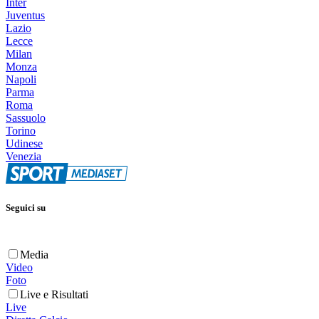
Inter
Juventus
Lazio
Lecce
Milan
Monza
Napoli
Parma
Roma
Sassuolo
Torino
Udinese
Venezia
Seguici su
Media
Video
Foto
Live e Risultati
Live