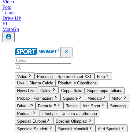
Video
Foto
Tennis
Drive UP
F1
MotoGp
Video
Pressing
Sportmediaset XXL
Foto
Live
Diretta Calcio
Risultati e Classifiche
News Live
Calcio
Coppa Italia
Supercoppa Italiana
Probabili Formazioni
Squadre
Mercato
Motori
Drive UP
Formula E
Tennis
Altri Sport
Sondaggi
Podcast
Lifestyle
Un libro a settimana
Speciali Europei
Speciali Olimpiadi
Speciale Scudetti
Speciali Mondiali
Altri Speciali