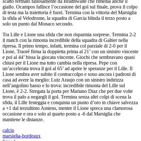
scatto fermato fallosamente da Braithwaite che rimedia anche il
giallo. Ocampos fallisce l’occasione del gol sul finale, prova il colpo
di testa ma la traiettoria è fuori. Termina con la vittoria del Marsiglia
la sfida al Velodrome, la squadra di Garcia blinda il terzo posto a
solo un punto dal Monaco secondo.
Tra Lille e Lione una sfida che non risparmia sorprese. Termina 2-2
il match con la rimonta incredibile della squadra di Galtier nella
ripresa. Il primo tempo, infatti, termina col parziale di 2-0 per il
Lione, Traoré firma la doppietta prima al 21’ con un sinistro vincente
e poi al 44’ bissa la giocata vincente. Giochi che sembravano quasi
chiusi per il Lione ma tutto cambia nella ripresa. Pepe con
un’accelerata trova il gol al 65’ ad aprire le speranze per il Lille. Il
Lione sembra aver subito il contraccolpo e sono ancora i padroni di
casa ad avere la meglio: Luiz Araujo con un sinistro indirizza
nell’angolino basso e lo trova: incredibile rimonta del Lille sul
Lione, è 2-2. Stregata la porta per Mariano Diaz che per due volte
trova il palo a negargli il gol. Termina senza altri colpi di scena la
sfida, il Lille festeggia e conquista un punto d’oro in chiave salvezza
a +1 dal terzultimo Amiens, mentre il Lione spreca una clamorosa
occasione e ora e solo al quarto posto a -6 dal Marsiglia che
mantiene le distanze.
calcio
marsiglia-bordeaux