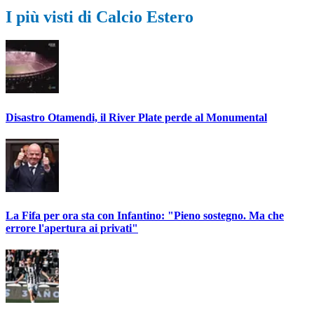
I più visti di Calcio Estero
Disastro Otamendi, il River Plate perde al Monumental
La Fifa per ora sta con Infantino: "Pieno sostegno. Ma che
errore l'apertura ai privati"