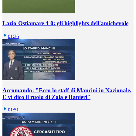
Lazio-Ostiamare 4-0: gli highlights dell'amichevole
01:36
Accomando: "Ecco lo staff di Mancini in Nazionale.
E vi dico il ruolo di Zola e Ranieri"
01:51