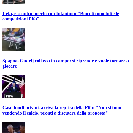
Uefa, è scontro aperto con Infantino: "Boicottiamo tutte le
competizioni Fifa"
Spagna, Gudelj collassa in campo: si riprende e vuole tornare a
giocare
Caso fondi privati, arriva la replica della Fifa: "Non stiamo
vendendo il calcio, pronti a discutere della proposta"