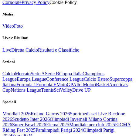
Corporate
Privacy Policy
Cookie Policy
Media
Video
Foto
Live e Risultati
Live
Diretta Calcio
Risultati e Classifiche
Sezioni
Calcio
Mercato
Serie A
Serie B
Coppa Italia
Champions
League
Europa League
Conference League
Calcio Estero
Supercoppa
Italiana
Formula 1
Formula E
MotoGP
Altri Motori
Basket
America's
Cup
Nations League
Tennis
Sci
Volley
Drive UP
Speciali
Mondiali 2026
Roland Garros 2026
Sportmediaset Live Riccione
2026
Scudetto Inter 2026
Olimpiadi Invernali Milano Cortina
2026
Super Bowl 2026
Eicma 2025
Mondiale per club 2025
EICMA
Riding Fest 2025
Paralimpiadi Parigi 2024
Olimpiadi Parigi
2024
Euro 2024