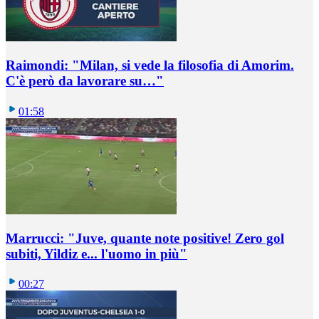
Raimondi: "Milan, si vede la filosofia di Amorim.
C'è però da lavorare su…"
01:58
Marrucci: "Juve, quante note positive! Zero gol
subiti, Yildiz e... l'uomo in più"
00:27