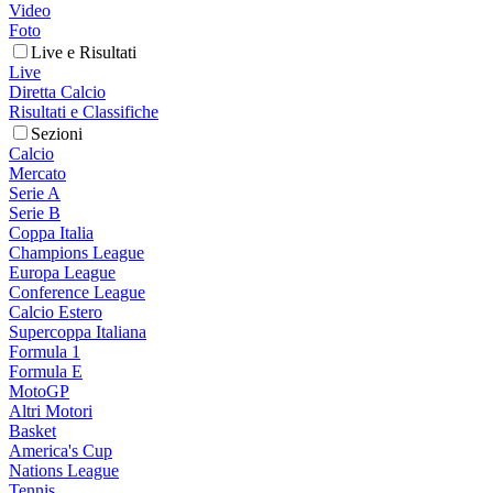
Video
Foto
Live e Risultati
Live
Diretta Calcio
Risultati e Classifiche
Sezioni
Calcio
Mercato
Serie A
Serie B
Coppa Italia
Champions League
Europa League
Conference League
Calcio Estero
Supercoppa Italiana
Formula 1
Formula E
MotoGP
Altri Motori
Basket
America's Cup
Nations League
Tennis