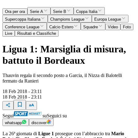
Ora per ora
Serie A
Serie B
Coppa Italia
Supercoppa Italiana
Champions League
Europa League
Conference League
Calcio Estero
Squadre
Video
Foto
Live
Risultati e Classifiche
Ligua 1: Marsiglia di misura,
battuto il Bordeaux
Thauvin regala il secondo posto a Garcia, il Nizza di Balotelli
fermato da Ranieri
18 Feb 2018 - 23:11
18 Feb 2018 - 23:11
Segui
su
Seguici su
whatsapp
discover
La 26ª giornata di
Ligue 1
prosegue con l’abbraccio tra
Mario