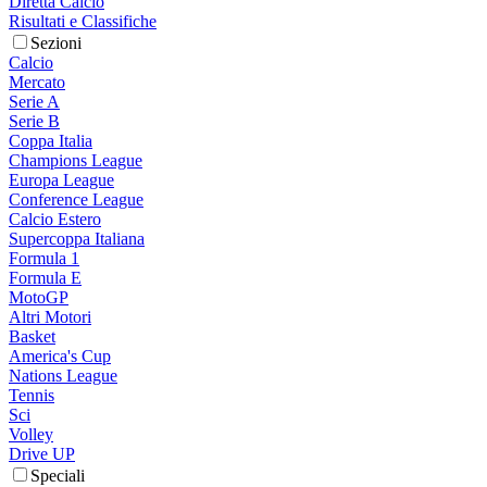
Diretta Calcio
Risultati e Classifiche
Sezioni
Calcio
Mercato
Serie A
Serie B
Coppa Italia
Champions League
Europa League
Conference League
Calcio Estero
Supercoppa Italiana
Formula 1
Formula E
MotoGP
Altri Motori
Basket
America's Cup
Nations League
Tennis
Sci
Volley
Drive UP
Speciali