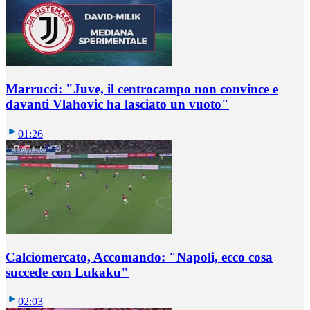
Marrucci: "Juve, il centrocampo non convince e
davanti Vlahovic ha lasciato un vuoto"
01:26
Calciomercato, Accomando: "Napoli, ecco cosa
succede con Lukaku"
02:03