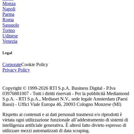
Monza
Napoli
Parma
Roma
Sassuolo
Torino
Udinese
Venezia
Legal
Corporate
Cookie Policy
Privacy Policy
Copyright © 1999-
2026
RTI S.p.A. Business Digital - P.Iva
03976881007 - Tutti i diritti riservati - Per la pubblicità Mediamond
S.p.A. - RTI S.p.A., Mediaset N.V., sede legale Amsterdam (Paesi
Bassi) - Uffici Viale Europa 46, 20093 Cologno Monzese (MI)
Rispetto ai contenuti e ai dati personali trasmessi e/o riprodotti è
vietata ogni utilizzazione funzionale all’addestramento di sistemi di
intelligenza artificiale generativa. È altresì fatto divieto espresso di
utilizzare mezzi automatizzati di data scraping.