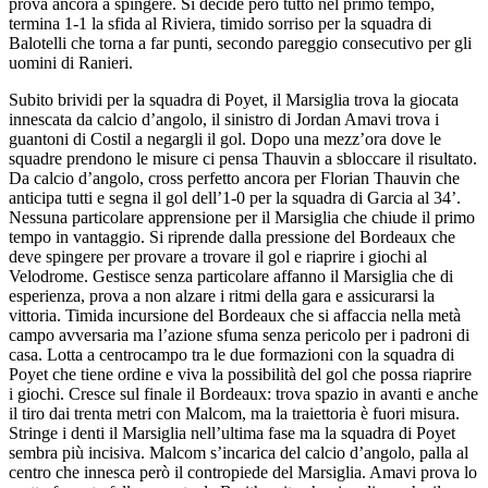
prova ancora a spingere. Si decide però tutto nel primo tempo,
termina 1-1 la sfida al Riviera, timido sorriso per la squadra di
Balotelli che torna a far punti, secondo pareggio consecutivo per gli
uomini di Ranieri.
Subito brividi per la squadra di Poyet, il Marsiglia trova la giocata
innescata da calcio d’angolo, il sinistro di Jordan Amavi trova i
guantoni di Costil a negargli il gol. Dopo una mezz’ora dove le
squadre prendono le misure ci pensa Thauvin a sbloccare il risultato.
Da calcio d’angolo, cross perfetto ancora per Florian Thauvin che
anticipa tutti e segna il gol dell’1-0 per la squadra di Garcia al 34’.
Nessuna particolare apprensione per il Marsiglia che chiude il primo
tempo in vantaggio. Si riprende dalla pressione del Bordeaux che
deve spingere per provare a trovare il gol e riaprire i giochi al
Velodrome. Gestisce senza particolare affanno il Marsiglia che di
esperienza, prova a non alzare i ritmi della gara e assicurarsi la
vittoria. Timida incursione del Bordeaux che si affaccia nella metà
campo avversaria ma l’azione sfuma senza pericolo per i padroni di
casa. Lotta a centrocampo tra le due formazioni con la squadra di
Poyet che tiene ordine e viva la possibilità del gol che possa riaprire
i giochi. Cresce sul finale il Bordeaux: trova spazio in avanti e anche
il tiro dai trenta metri con Malcom, ma la traiettoria è fuori misura.
Stringe i denti il Marsiglia nell’ultima fase ma la squadra di Poyet
sembra più incisiva. Malcom s’incarica del calcio d’angolo, palla al
centro che innesca però il contropiede del Marsiglia. Amavi prova lo