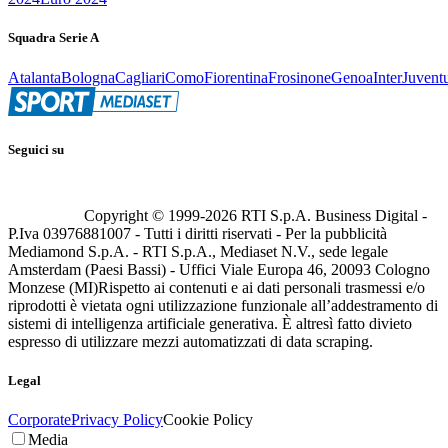
Squadra Serie A
Atalanta
Bologna
Cagliari
Como
Fiorentina
Frosinone
Genoa
Inter
Juvent
Seguici su
Copyright © 1999-
2026
RTI S.p.A. Business Digital -
P.Iva 03976881007 - Tutti i diritti riservati - Per la pubblicità
Mediamond S.p.A. - RTI S.p.A., Mediaset N.V., sede legale
Amsterdam (Paesi Bassi) - Uffici Viale Europa 46, 20093 Cologno
Monzese (MI)
Rispetto ai contenuti e ai dati personali trasmessi e/o
riprodotti è vietata ogni utilizzazione funzionale all’addestramento di
sistemi di intelligenza artificiale generativa. È altresì fatto divieto
espresso di utilizzare mezzi automatizzati di data scraping.
Legal
Corporate
Privacy Policy
Cookie Policy
Media