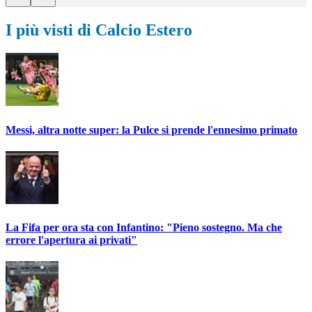
I più visti di Calcio Estero
Messi, altra notte super: la Pulce si prende l'ennesimo primato
La Fifa per ora sta con Infantino: "Pieno sostegno. Ma che
errore l'apertura ai privati"