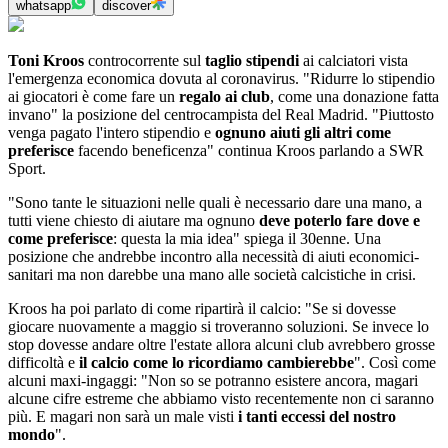
whatsapp
discover
Toni Kroos
controcorrente sul
taglio stipendi
ai calciatori vista
l'emergenza economica dovuta al coronavirus. "Ridurre lo stipendio
ai giocatori è come fare un
regalo ai club
, come una donazione fatta
invano" la posizione del centrocampista del Real Madrid. "Piuttosto
venga pagato l'intero stipendio e
ognuno aiuti gli altri come
preferisce
facendo beneficenza" continua Kroos parlando a SWR
Sport.
"Sono tante le situazioni nelle quali è necessario dare una mano, a
tutti viene chiesto di aiutare ma ognuno
deve poterlo fare dove e
come preferisce
: questa la mia idea" spiega il 30enne. Una
posizione che andrebbe incontro alla necessità di aiuti economici-
sanitari ma non darebbe una mano alle società calcistiche in crisi.
Kroos ha poi parlato di come ripartirà il calcio: "Se si dovesse
giocare nuovamente a maggio si troveranno soluzioni. Se invece lo
stop dovesse andare oltre l'estate allora alcuni club avrebbero grosse
difficoltà e
il calcio come lo ricordiamo cambierebbe
". Così come
alcuni maxi-ingaggi: "Non so se potranno esistere ancora, magari
alcune cifre estreme che abbiamo visto recentemente non ci saranno
più. E magari non sarà un male visti
i tanti eccessi del nostro
mondo
".