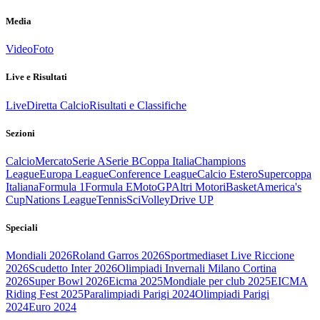
Media
Video
Foto
Live e Risultati
Live
Diretta Calcio
Risultati e Classifiche
Sezioni
Calcio
Mercato
Serie A
Serie B
Coppa Italia
Champions
League
Europa League
Conference League
Calcio Estero
Supercoppa
Italiana
Formula 1
Formula E
MotoGP
Altri Motori
Basket
America's
Cup
Nations League
Tennis
Sci
Volley
Drive UP
Speciali
Mondiali 2026
Roland Garros 2026
Sportmediaset Live Riccione
2026
Scudetto Inter 2026
Olimpiadi Invernali Milano Cortina
2026
Super Bowl 2026
Eicma 2025
Mondiale per club 2025
EICMA
Riding Fest 2025
Paralimpiadi Parigi 2024
Olimpiadi Parigi
2024
Euro 2024