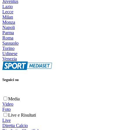
Juventus
Lazio
Lecce
Milan
Monza
Napoli
Parma
Roma
Sassuolo
Torino
Udinese
Venezia
Seguici su
Media
Video
Foto
Live e Risultati
Live
Diretta Calcio