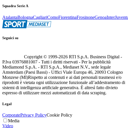
Squadra Serie A
Atalanta
Bologna
Cagliari
Como
Fiorentina
Frosinone
Genoa
Inter
Juvent
Seguici su
Copyright © 1999-
2026
RTI S.p.A. Business Digital -
P.Iva 03976881007 - Tutti i diritti riservati - Per la pubblicità
Mediamond S.p.A. - RTI S.p.A., Mediaset N.V., sede legale
Amsterdam (Paesi Bassi) - Uffici Viale Europa 46, 20093 Cologno
Monzese (MI)
Rispetto ai contenuti e ai dati personali trasmessi e/o
riprodotti è vietata ogni utilizzazione funzionale all’addestramento di
sistemi di intelligenza artificiale generativa. È altresì fatto divieto
espresso di utilizzare mezzi automatizzati di data scraping.
Legal
Corporate
Privacy Policy
Cookie Policy
Media
Video