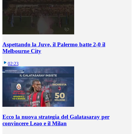
Aspettando la Juve, il Palermo batte 2-0 il
Melbourne City
02:23
Ecco la nuova strategia del Galatasaray per
convincere Leao e il Milan