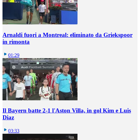
Arnaldi fuori a Montreal: eliminato da Griekspoor
in rimonta
01:29
Il Bayern batte 2-1 l'Aston Villa, in gol Kim e Luis
Diaz
03:33