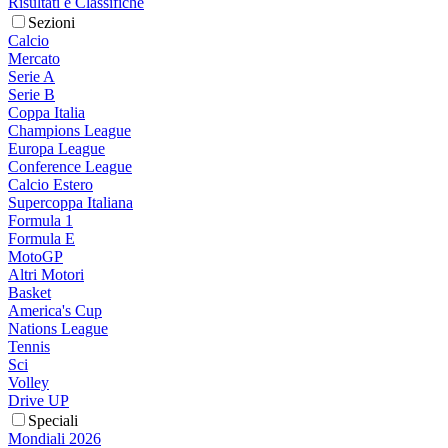
Risultati e Classifiche
Sezioni
Calcio
Mercato
Serie A
Serie B
Coppa Italia
Champions League
Europa League
Conference League
Calcio Estero
Supercoppa Italiana
Formula 1
Formula E
MotoGP
Altri Motori
Basket
America's Cup
Nations League
Tennis
Sci
Volley
Drive UP
Speciali
Mondiali 2026