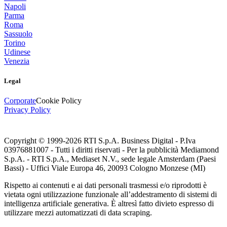
Napoli
Parma
Roma
Sassuolo
Torino
Udinese
Venezia
Legal
Corporate
Cookie Policy
Privacy Policy
Copyright © 1999-
2026
RTI S.p.A. Business Digital - P.Iva
03976881007 - Tutti i diritti riservati - Per la pubblicità Mediamond
S.p.A. - RTI S.p.A., Mediaset N.V., sede legale Amsterdam (Paesi
Bassi) - Uffici Viale Europa 46, 20093 Cologno Monzese (MI)
Rispetto ai contenuti e ai dati personali trasmessi e/o riprodotti è
vietata ogni utilizzazione funzionale all’addestramento di sistemi di
intelligenza artificiale generativa. È altresì fatto divieto espresso di
utilizzare mezzi automatizzati di data scraping.