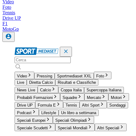
Video
Foto
Tennis
Drive UP
F1
MotoGp
Video
Pressing
Sportmediaset XXL
Foto
Live
Diretta Calcio
Risultati e Classifiche
News Live
Calcio
Coppa Italia
Supercoppa Italiana
Probabili Formazioni
Squadre
Mercato
Motori
Drive UP
Formula E
Tennis
Altri Sport
Sondaggi
Podcast
Lifestyle
Un libro a settimana
Speciali Europei
Speciali Olimpiadi
Speciale Scudetti
Speciali Mondiali
Altri Speciali