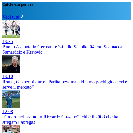
Calcio ora per ora
Vedi tutti
19:35
Buona Atalanta in Germania: 3-0 allo Schalke 04 con Scamacca,
Samardzic e Krstovic
19:10
Roma, Gasperini duro: "Partita pessima, abbiamo pochi giocatori e
serve il mercato"
12:08
“Credo moltissimo in Riccardo Cassano”: chi è il 2008 che ha
stregato Fabregas