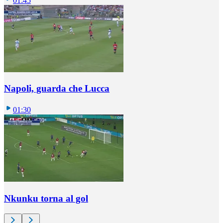
01:45
Napoli, guarda che Lucca
01:30
Nkunku torna al gol