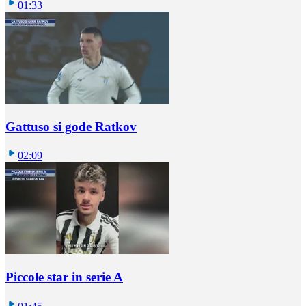
01:33
Gattuso si gode Ratkov
02:09
Piccole star in serie A