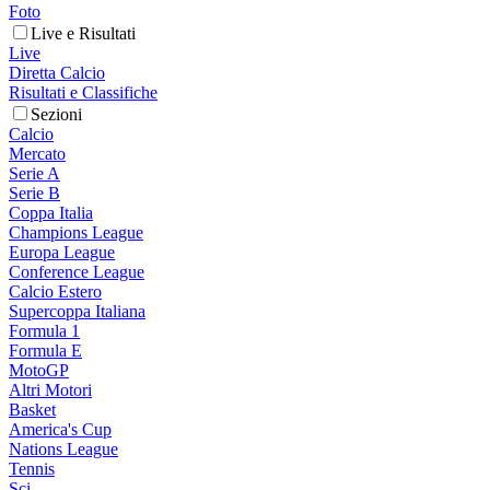
Foto
Live e Risultati
Live
Diretta Calcio
Risultati e Classifiche
Sezioni
Calcio
Mercato
Serie A
Serie B
Coppa Italia
Champions League
Europa League
Conference League
Calcio Estero
Supercoppa Italiana
Formula 1
Formula E
MotoGP
Altri Motori
Basket
America's Cup
Nations League
Tennis
Sci