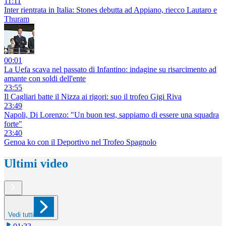
11:11
Inter rientrata in Italia: Stones debutta ad Appiano, riecco Lautaro e
Thuram
00:01
La Uefa scava nel passato di Infantino: indagine su risarcimento ad
amante con soldi dell'ente
23:55
Il Cagliari batte il Nizza ai rigori: suo il trofeo Gigi Riva
23:49
Napoli, Di Lorenzo: "Un buon test, sappiamo di essere una squadra
forte"
23:40
Genoa ko con il Deportivo nel Trofeo Spagnolo
Ultimi video
Vedi tutti