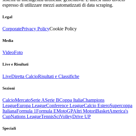
espresso di utilizzare mezzi automatizzati di data scraping.
Legal
Corporate
Privacy Policy
Cookie Policy
Media
Video
Foto
Live e Risultati
Live
Diretta Calcio
Risultati e Classifiche
Sezioni
Calcio
Mercato
Serie A
Serie B
Coppa Italia
Champions
League
Europa League
Conference League
Calcio Estero
Supercoppa
Italiana
Formula 1
Formula E
MotoGP
Altri Motori
Basket
America's
Cup
Nations League
Tennis
Sci
Volley
Drive UP
Speciali