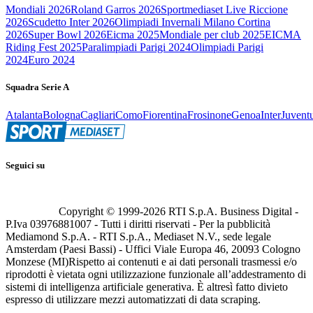
Mondiali 2026
Roland Garros 2026
Sportmediaset Live Riccione
2026
Scudetto Inter 2026
Olimpiadi Invernali Milano Cortina
2026
Super Bowl 2026
Eicma 2025
Mondiale per club 2025
EICMA
Riding Fest 2025
Paralimpiadi Parigi 2024
Olimpiadi Parigi
2024
Euro 2024
Squadra Serie A
Atalanta
Bologna
Cagliari
Como
Fiorentina
Frosinone
Genoa
Inter
Juvent
Seguici su
Copyright © 1999-
2026
RTI S.p.A. Business Digital -
P.Iva 03976881007 - Tutti i diritti riservati - Per la pubblicità
Mediamond S.p.A. - RTI S.p.A., Mediaset N.V., sede legale
Amsterdam (Paesi Bassi) - Uffici Viale Europa 46, 20093 Cologno
Monzese (MI)
Rispetto ai contenuti e ai dati personali trasmessi e/o
riprodotti è vietata ogni utilizzazione funzionale all’addestramento di
sistemi di intelligenza artificiale generativa. È altresì fatto divieto
espresso di utilizzare mezzi automatizzati di data scraping.