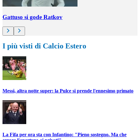
Gattuso si gode Ratkov
I più visti di Calcio Estero
Messi, altra notte super: la Pulce si prende l'ennesimo primato
La Fifa per ora sta con Infantino: "Pieno sostegno. Ma che