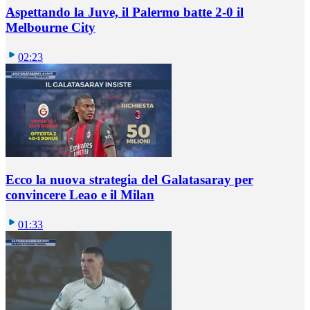
Aspettando la Juve, il Palermo batte 2-0 il
Melbourne City
02:23
Ecco la nuova strategia del Galatasaray per
convincere Leao e il Milan
01:33