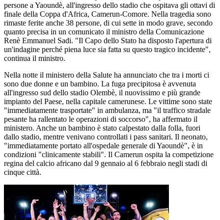
persone a Yaoundè, all'ingresso dello stadio che ospitava gli ottavi di
finale della Coppa d'Africa, Camerun-Comore. Nella tragedia sono
rimaste ferite anche 38 persone, di cui sette in modo grave, secondo
quanto precisa in un comunicato il ministro della Comunicazione
Renè Emmanuel Sadi. "Il Capo dello Stato ha disposto l'apertura di
un'indagine perché piena luce sia fatta su questo tragico incidente",
continua il ministro.
Nella notte il ministero della Salute ha annunciato che tra i morti ci
sono due donne e un bambino. La fuga precipitosa è avvenuta
all'ingresso sud dello stadio Olembè, il nuovissimo e più grande
impianto del Paese, nella capitale camerunese. Le vittime sono state
"immediatamente trasportate" in ambulanza, ma "il traffico stradale
pesante ha rallentato le operazioni di soccorso", ha affermato il
ministero. Anche un bambino è stato calpestato dalla folla, fuori
dallo stadio, mentre venivano controllati i pass sanitari. Il neonato,
"immediatamente portato all'ospedale generale di Yaoundè", è in
condizioni "clinicamente stabili". Il Camerun ospita la competizione
regina del calcio africano dal 9 gennaio al 6 febbraio negli stadi di
cinque città.