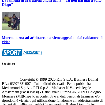
La famiglia di Maradona onora Minà: "Tu non hai mai tradito
Diego"
Moreno torna ad arbitrare, ma viene aggredito dal calciatore: il
video
Seguici su
Copyright © 1999-
2026
RTI S.p.A. Business Digital -
P.Iva 03976881007 - Tutti i diritti riservati - Per la pubblicità
Mediamond S.p.A. - RTI S.p.A., Mediaset N.V., sede legale
Amsterdam (Paesi Bassi) - Uffici Viale Europa 46, 20093 Cologno
Monzese (MI)
Rispetto ai contenuti e ai dati personali trasmessi e/o
riprodotti è vietata ogni utilizzazione funzionale all’addestramento di
sistemi di intelligenza artificiale generativa. È altresì fatto divieto