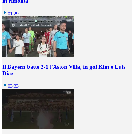
in rimonta
01:29
Il Bayern batte 2-1 l'Aston Villa, in gol Kim e Luis
Diaz
03:33