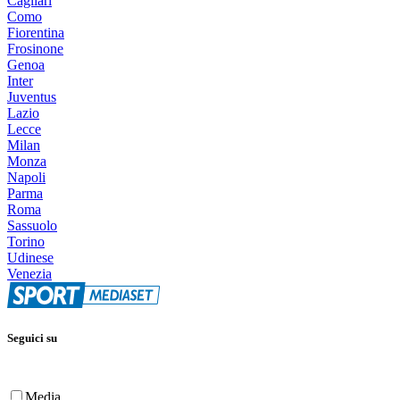
Cagliari
Como
Fiorentina
Frosinone
Genoa
Inter
Juventus
Lazio
Lecce
Milan
Monza
Napoli
Parma
Roma
Sassuolo
Torino
Udinese
Venezia
Seguici su
Media