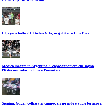
errore l'apertura ai privati"
Il Bayern batte 2-1 l'Aston Villa, in gol Kim e Luis Diaz
Modica incanta in Argentina: il capocannoniere che sogna
l'Italia nei radar di Juve e Fiorentina
Spagna, Gudelj collassa in campo: si riprende e vuole tornare a