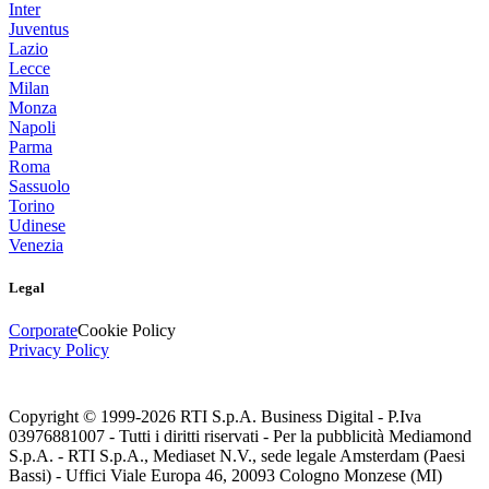
Inter
Juventus
Lazio
Lecce
Milan
Monza
Napoli
Parma
Roma
Sassuolo
Torino
Udinese
Venezia
Legal
Corporate
Cookie Policy
Privacy Policy
Copyright © 1999-
2026
RTI S.p.A. Business Digital - P.Iva
03976881007 - Tutti i diritti riservati - Per la pubblicità Mediamond
S.p.A. - RTI S.p.A., Mediaset N.V., sede legale Amsterdam (Paesi
Bassi) - Uffici Viale Europa 46, 20093 Cologno Monzese (MI)