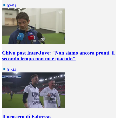
02:51
Chivu post Inter-Juve: "Non siamo ancora pronti, il
secondo tempo non mi è piaciuto"
01:44
Il pensiero di Fabregas