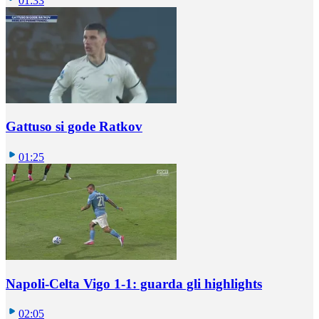
01:33
Gattuso si gode Ratkov
01:25
Napoli-Celta Vigo 1-1: guarda gli highlights
02:05