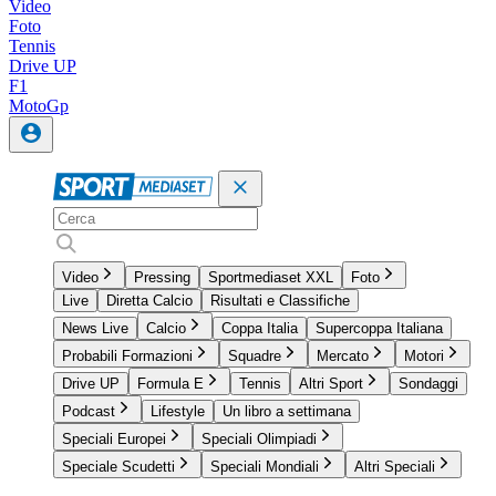
Video
Foto
Tennis
Drive UP
F1
MotoGp
Video
Pressing
Sportmediaset XXL
Foto
Live
Diretta Calcio
Risultati e Classifiche
News Live
Calcio
Coppa Italia
Supercoppa Italiana
Probabili Formazioni
Squadre
Mercato
Motori
Drive UP
Formula E
Tennis
Altri Sport
Sondaggi
Podcast
Lifestyle
Un libro a settimana
Speciali Europei
Speciali Olimpiadi
Speciale Scudetti
Speciali Mondiali
Altri Speciali