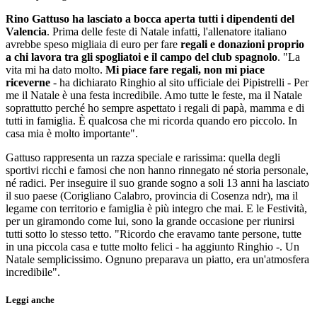
Rino Gattuso ha lasciato a bocca aperta tutti i dipendenti del
Valencia
. Prima delle feste di Natale infatti, l'allenatore italiano
avrebbe speso migliaia di euro per fare
regali e donazioni proprio
a chi lavora tra gli spogliatoi e il campo del club spagnolo
. "La
vita mi ha dato molto.
Mi piace fare regali, non mi piace
riceverne
- ha dichiarato Ringhio al sito ufficiale dei Pipistrelli - Per
me il Natale è una festa incredibile. Amo tutte le feste, ma il Natale
soprattutto perché ho sempre aspettato i regali di papà, mamma e di
tutti in famiglia. È qualcosa che mi ricorda quando ero piccolo. In
casa mia è molto importante".
Gattuso rappresenta un razza speciale e rarissima: quella degli
sportivi ricchi e famosi che non hanno rinnegato né storia personale,
né radici. Per inseguire il suo grande sogno a soli 13 anni ha lasciato
il suo paese (Corigliano Calabro, provincia di Cosenza ndr), ma il
legame con territorio e famiglia è più integro che mai. E le Festività,
per un giramondo come lui, sono la grande occasione per riunirsi
tutti sotto lo stesso tetto. "Ricordo che eravamo tante persone, tutte
in una piccola casa e tutte molto felici - ha aggiunto Ringhio -. Un
Natale semplicissimo. Ognuno preparava un piatto, era un'atmosfera
incredibile".
Leggi anche