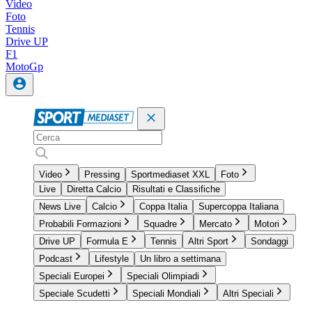
Video
Foto
Tennis
Drive UP
F1
MotoGp
Video
Pressing
Sportmediaset XXL
Foto
Live
Diretta Calcio
Risultati e Classifiche
News Live
Calcio
Coppa Italia
Supercoppa Italiana
Probabili Formazioni
Squadre
Mercato
Motori
Drive UP
Formula E
Tennis
Altri Sport
Sondaggi
Podcast
Lifestyle
Un libro a settimana
Speciali Europei
Speciali Olimpiadi
Speciale Scudetti
Speciali Mondiali
Altri Speciali