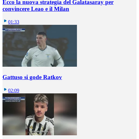
Ecco la nuova strategia del Galatasaray per
convincere Leao e il Milan
01:33
Gattuso si gode Ratkov
02:09