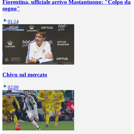
Fiorentina, ufficiale arrivo Mastantuono: "Colpo da
sogno"
01:14
Chivu sul mercato
02:09