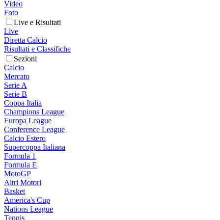
Video
Foto
Live e Risultati
Live
Diretta Calcio
Risultati e Classifiche
Sezioni
Calcio
Mercato
Serie A
Serie B
Coppa Italia
Champions League
Europa League
Conference League
Calcio Estero
Supercoppa Italiana
Formula 1
Formula E
MotoGP
Altri Motori
Basket
America's Cup
Nations League
Tennis