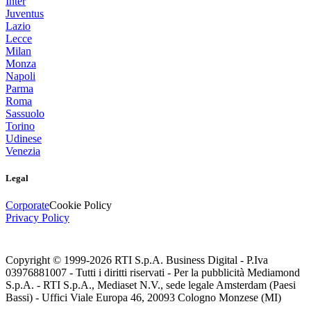
Inter
Juventus
Lazio
Lecce
Milan
Monza
Napoli
Parma
Roma
Sassuolo
Torino
Udinese
Venezia
Legal
Corporate
Cookie Policy
Privacy Policy
Copyright © 1999-
2026
RTI S.p.A. Business Digital - P.Iva
03976881007 - Tutti i diritti riservati - Per la pubblicità Mediamond
S.p.A. - RTI S.p.A., Mediaset N.V., sede legale Amsterdam (Paesi
Bassi) - Uffici Viale Europa 46, 20093 Cologno Monzese (MI)