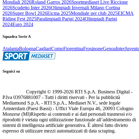
Mondiali 2026
Roland Garros 2026
Sportmediaset Live Riccione
2026
Scudetto Inter 2026
Olimpiadi Invernali Milano Cortina
2026
Super Bowl 2026
Eicma 2025
Mondiale per club 2025
EICMA
Riding Fest 2025
Paralimpiadi Parigi 2024
Olimpiadi Parigi
2024
Euro 2024
Squadra Serie A
Atalanta
Bologna
Cagliari
Como
Fiorentina
Frosinone
Genoa
Inter
Juvent
Seguici su
Copyright © 1999-
2026
RTI S.p.A. Business Digital -
P.Iva 03976881007 - Tutti i diritti riservati - Per la pubblicità
Mediamond S.p.A. - RTI S.p.A., Mediaset N.V., sede legale
Amsterdam (Paesi Bassi) - Uffici Viale Europa 46, 20093 Cologno
Monzese (MI)
Rispetto ai contenuti e ai dati personali trasmessi e/o
riprodotti è vietata ogni utilizzazione funzionale all’addestramento di
sistemi di intelligenza artificiale generativa. È altresì fatto divieto
espresso di utilizzare mezzi automatizzati di data scraping.