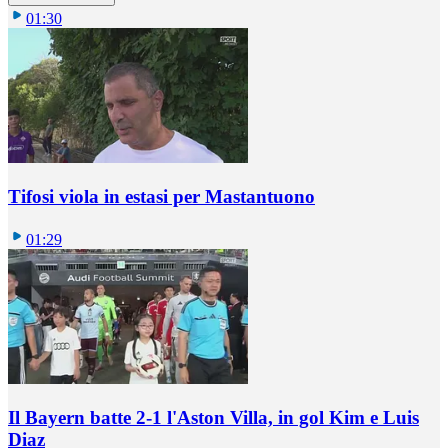
01:30
Tifosi viola in estasi per Mastantuono
01:29
Il Bayern batte 2-1 l'Aston Villa, in gol Kim e Luis
Diaz