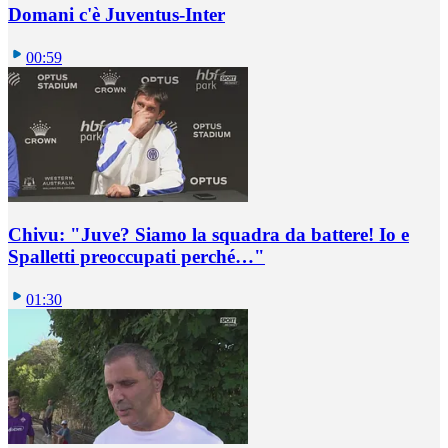
Domani c'è Juventus-Inter
00:59
Chivu: "Juve? Siamo la squadra da battere! Io e
Spalletti preoccupati perché…"
01:30