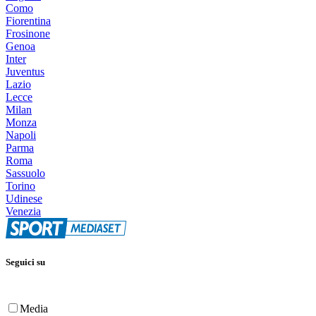
Como
Fiorentina
Frosinone
Genoa
Inter
Juventus
Lazio
Lecce
Milan
Monza
Napoli
Parma
Roma
Sassuolo
Torino
Udinese
Venezia
Seguici su
Media