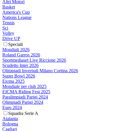
Altri Motori
Basket
America's Cup
Nations League
Tennis
Sci
Volley
Drive UP
Speciali
Mondiali 2026
Roland Garros 2026
Sportmediaset Live Riccione 2026
Scudetto Inter 2026
Olimpiadi Invernali Milano Cortina 2026
Super Bowl 2026
Eicma 2025
Mondiale per club 2025
EICMA Riding Fest 2025
Paralimpiadi Parigi 2024
Olimpiadi Parigi 2024
Euro 2024
Squadra Serie A
Atalanta
Bologna
Cagliari