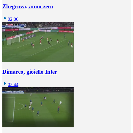
Zhegrova, anno zero
02:06
Dimarco, gioiello Inter
02:44