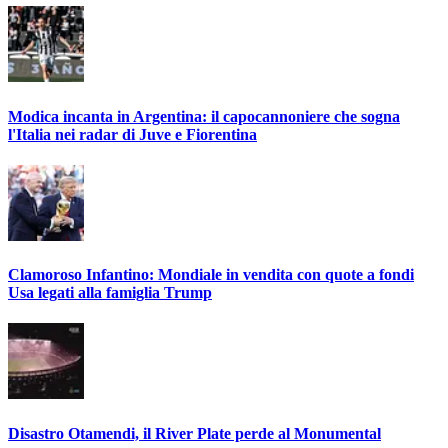
Modica incanta in Argentina: il capocannoniere che sogna
l'Italia nei radar di Juve e Fiorentina
Clamoroso Infantino: Mondiale in vendita con quote a fondi
Usa legati alla famiglia Trump
Disastro Otamendi, il River Plate perde al Monumental