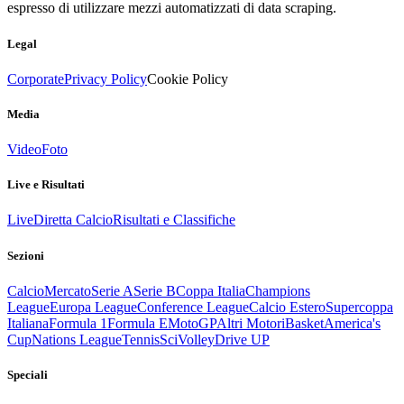
espresso di utilizzare mezzi automatizzati di data scraping.
Legal
Corporate
Privacy Policy
Cookie Policy
Media
Video
Foto
Live e Risultati
Live
Diretta Calcio
Risultati e Classifiche
Sezioni
Calcio
Mercato
Serie A
Serie B
Coppa Italia
Champions
League
Europa League
Conference League
Calcio Estero
Supercoppa
Italiana
Formula 1
Formula E
MotoGP
Altri Motori
Basket
America's
Cup
Nations League
Tennis
Sci
Volley
Drive UP
Speciali