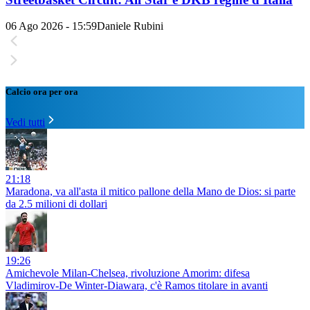
06 Ago 2026 - 15:59
Daniele Rubini
Calcio ora per ora
Vedi tutti
21:18
Maradona, va all'asta il mitico pallone della Mano de Dios: si parte
da 2.5 milioni di dollari
19:26
Amichevole Milan-Chelsea, rivoluzione Amorim: difesa
Vladimirov-De Winter-Diawara, c'è Ramos titolare in avanti