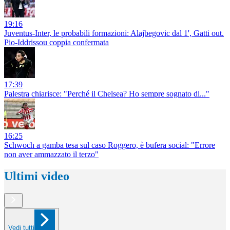
19:16
Juventus-Inter, le probabili formazioni: Alajbegovic dal 1', Gatti out.
Pio-Iddrissou coppia confermata
17:39
Palestra chiarisce: "Perché il Chelsea? Ho sempre sognato di..."
16:25
Schwoch a gamba tesa sul caso Roggero, è bufera social: "Errore
non aver ammazzato il terzo"
Ultimi video
Vedi tutti