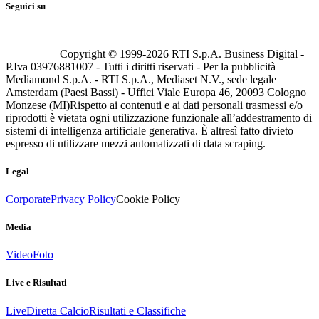
Seguici su
Copyright © 1999-
2026
RTI S.p.A. Business Digital -
P.Iva 03976881007 - Tutti i diritti riservati - Per la pubblicità
Mediamond S.p.A. - RTI S.p.A., Mediaset N.V., sede legale
Amsterdam (Paesi Bassi) - Uffici Viale Europa 46, 20093 Cologno
Monzese (MI)
Rispetto ai contenuti e ai dati personali trasmessi e/o
riprodotti è vietata ogni utilizzazione funzionale all’addestramento di
sistemi di intelligenza artificiale generativa. È altresì fatto divieto
espresso di utilizzare mezzi automatizzati di data scraping.
Legal
Corporate
Privacy Policy
Cookie Policy
Media
Video
Foto
Live e Risultati
Live
Diretta Calcio
Risultati e Classifiche