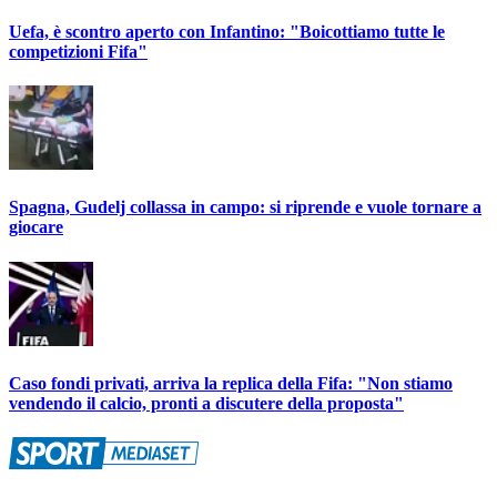
Uefa, è scontro aperto con Infantino: "Boicottiamo tutte le
competizioni Fifa"
Spagna, Gudelj collassa in campo: si riprende e vuole tornare a
giocare
Caso fondi privati, arriva la replica della Fifa: "Non stiamo
vendendo il calcio, pronti a discutere della proposta"