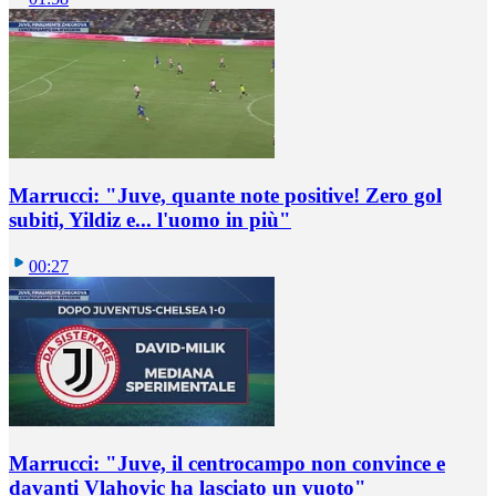
Marrucci: "Juve, quante note positive! Zero gol
subiti, Yildiz e... l'uomo in più"
00:27
Marrucci: "Juve, il centrocampo non convince e
davanti Vlahovic ha lasciato un vuoto"