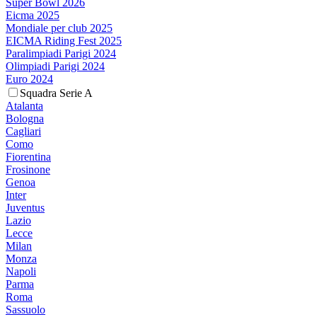
Super Bowl 2026
Eicma 2025
Mondiale per club 2025
EICMA Riding Fest 2025
Paralimpiadi Parigi 2024
Olimpiadi Parigi 2024
Euro 2024
Squadra Serie A
Atalanta
Bologna
Cagliari
Como
Fiorentina
Frosinone
Genoa
Inter
Juventus
Lazio
Lecce
Milan
Monza
Napoli
Parma
Roma
Sassuolo