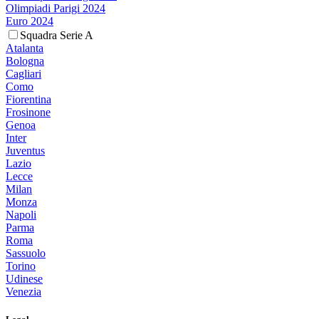
Olimpiadi Parigi 2024
Euro 2024
Squadra Serie A
Atalanta
Bologna
Cagliari
Como
Fiorentina
Frosinone
Genoa
Inter
Juventus
Lazio
Lecce
Milan
Monza
Napoli
Parma
Roma
Sassuolo
Torino
Udinese
Venezia