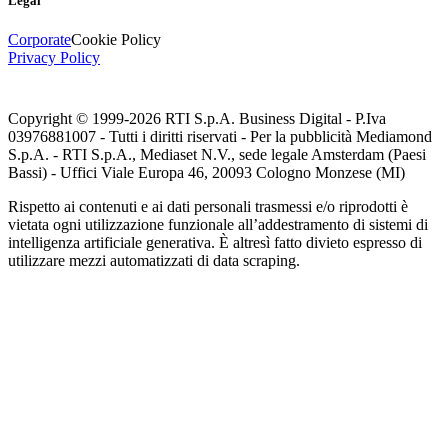
Legal
Corporate
Cookie Policy
Privacy Policy
Copyright © 1999-
2026
RTI S.p.A. Business Digital - P.Iva
03976881007 - Tutti i diritti riservati - Per la pubblicità Mediamond
S.p.A. - RTI S.p.A., Mediaset N.V., sede legale Amsterdam (Paesi
Bassi) - Uffici Viale Europa 46, 20093 Cologno Monzese (MI)
Rispetto ai contenuti e ai dati personali trasmessi e/o riprodotti è
vietata ogni utilizzazione funzionale all’addestramento di sistemi di
intelligenza artificiale generativa. È altresì fatto divieto espresso di
utilizzare mezzi automatizzati di data scraping.