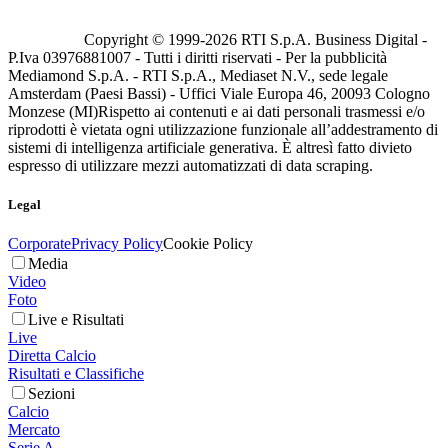
Copyright © 1999-
2026
RTI S.p.A. Business Digital -
P.Iva 03976881007 - Tutti i diritti riservati - Per la pubblicità
Mediamond S.p.A. - RTI S.p.A., Mediaset N.V., sede legale
Amsterdam (Paesi Bassi) - Uffici Viale Europa 46, 20093 Cologno
Monzese (MI)
Rispetto ai contenuti e ai dati personali trasmessi e/o
riprodotti è vietata ogni utilizzazione funzionale all’addestramento di
sistemi di intelligenza artificiale generativa. È altresì fatto divieto
espresso di utilizzare mezzi automatizzati di data scraping.
Legal
Corporate
Privacy Policy
Cookie Policy
Media
Video
Foto
Live e Risultati
Live
Diretta Calcio
Risultati e Classifiche
Sezioni
Calcio
Mercato
Serie A