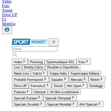
Video
Foto
Tennis
Drive UP
F1
MotoGp
Video
Pressing
Sportmediaset XXL
Foto
Live
Diretta Calcio
Risultati e Classifiche
News Live
Calcio
Coppa Italia
Supercoppa Italiana
Probabili Formazioni
Squadre
Mercato
Motori
Drive UP
Formula E
Tennis
Altri Sport
Sondaggi
Podcast
Lifestyle
Un libro a settimana
Speciali Europei
Speciali Olimpiadi
Speciale Scudetti
Speciali Mondiali
Altri Speciali