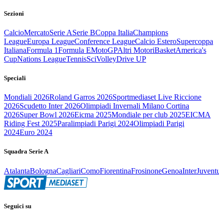
Sezioni
Calcio
Mercato
Serie A
Serie B
Coppa Italia
Champions
League
Europa League
Conference League
Calcio Estero
Supercoppa
Italiana
Formula 1
Formula E
MotoGP
Altri Motori
Basket
America's
Cup
Nations League
Tennis
Sci
Volley
Drive UP
Speciali
Mondiali 2026
Roland Garros 2026
Sportmediaset Live Riccione
2026
Scudetto Inter 2026
Olimpiadi Invernali Milano Cortina
2026
Super Bowl 2026
Eicma 2025
Mondiale per club 2025
EICMA
Riding Fest 2025
Paralimpiadi Parigi 2024
Olimpiadi Parigi
2024
Euro 2024
Squadra Serie A
Atalanta
Bologna
Cagliari
Como
Fiorentina
Frosinone
Genoa
Inter
Juvent
Seguici su