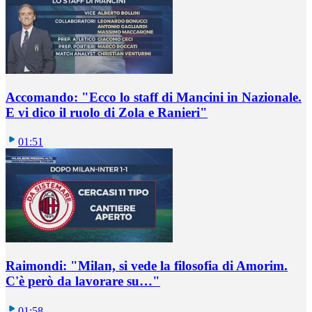
Accomando: "Ecco lo staff di Mancini in Nazionale.
E vi dico il ruolo di Zola e Ranieri"
01:51
Raimondi: "Milan, si vede la filosofia di Amorim.
C'è però da lavorare su…"
01:58