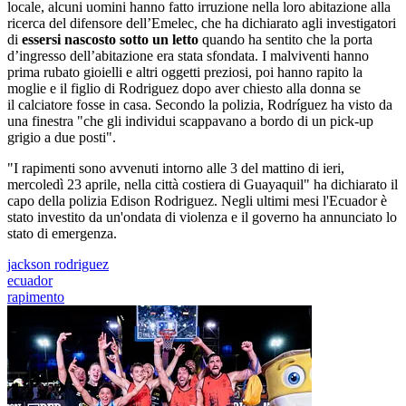
locale, alcuni uomini hanno fatto irruzione nella loro abitazione alla
ricerca del difensore dell’Emelec, che ha dichiarato agli investigatori
di
essersi nascosto sotto un letto
quando ha sentito che la porta
d’ingresso dell’abitazione era stata sfondata. I malviventi hanno
prima rubato gioielli e altri oggetti preziosi, poi hanno rapito la
moglie e il figlio di Rodriguez dopo aver chiesto alla donna se
il calciatore fosse in casa. Secondo la polizia, Rodríguez ha visto da
una finestra "che gli individui scappavano a bordo di un pick-up
grigio a due posti".
"I rapimenti sono avvenuti intorno alle 3 del mattino di ieri,
mercoledì 23 aprile, nella città costiera di Guayaquil" ha dichiarato il
capo della polizia Edison Rodriguez. Negli ultimi mesi l'Ecuador è
stato investito da un'ondata di violenza e il governo ha annunciato lo
stato di emergenza.
jackson rodriguez
ecuador
rapimento