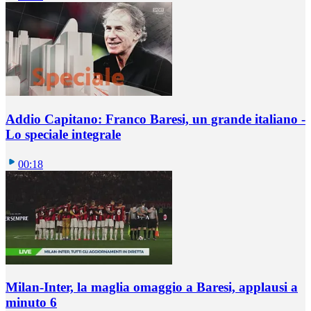
Addio Capitano: Franco Baresi, un grande italiano -
Lo speciale integrale
00:18
Milan-Inter, la maglia omaggio a Baresi, applausi a
minuto 6