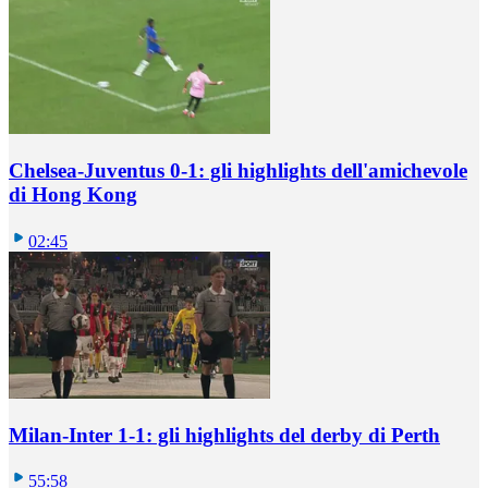
Chelsea-Juventus 0-1: gli highlights dell'amichevole
di Hong Kong
02:45
Milan-Inter 1-1: gli highlights del derby di Perth
55:58