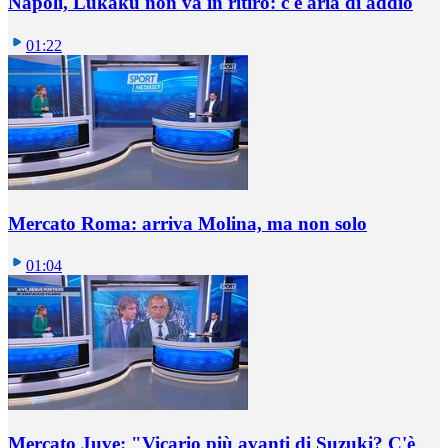
Napoli, Lukaku non va in ritiro: c'è aria di addio
01:22
Mercato Roma: arriva Molina, ma non solo
01:04
Mercato Juve: "Vicario più avanti di Suzuki? C'è