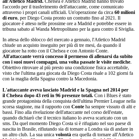
all'Atletico Madrid.
Chelsea e Atletico Madrid hanno trovato
l'accordo per il trasferimento dell'attaccante, come comunicato
attraverso i propri canali ufficiali. Un'operazione da circa
60 milioni
di euro
, per Diego Costa pronto un contratto fino al 2021. Il
giocatore è atteso nelle prossime ore a Madrid e potrebbe essere in
tribuna sabato al Wanda Metropolitano per la gara contro il Siviglia.
In attesa dello sblocco del mercato a gennaio, l'Atletico Madrid
chiude un acquisto inseguito per più di tre mesi, da quando il
giocatore ha rotto con il Chelsea e con Antonio Conte.
All'attaccante verrà concesso il permesso di allenarsi da subito
con i suoi nuovi compagni, una volta passate le visite mediche
.
Obiettivo ritrovare al più presto una condizione fisica accettabile,
visto che l'ultima gara giocata da Diego Costa risale a 102 giorni fa
con la maglia della Spagna contro la Macedonia.
L'attaccante aveva lasciato Madrid e la Spagna nel 2014 per
il Chelsea dopo 43 reti in 96 presenze totali.
Con i Blues è stato
grande protagonista della conquista dell'ultima Premier League nella
scorsa stagione, ma il rapporto con
Conte
ha sempre vissuto di alti e
bassi. Fino alla rivelazione dell'attaccante nel corso dell'estate,
quando dichiarò che il tecnico italiano lo aveva scaricato con un
sms. Da quel momento Diego Costa si è rifugiato nel suo paese di
nascita in Brasile, rifiutando sia di tornare a Londra sia di andare in
un altro club. La sua unica
volontà
era quella di tornare all'Atletico