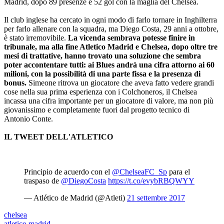
Madrid, dopo 89 presenze e 52 gol con la maglia del Chelsea.
Il club inglese ha cercato in ogni modo di farlo tornare in Inghilterra
per farlo allenare con la squadra, ma Diego Costa, 29 anni a ottobre,
è stato irremovibile.
La vicenda sembrava potesse finire in
tribunale, ma alla fine Atletico Madrid e Chelsea, dopo oltre tre
mesi di trattative, hanno trovato una soluzione che sembra
poter accontentare tutti: ai Blues andrà una cifra attorno ai 60
milioni, con la possibilità di una parte fissa e la presenza di
bonus.
Simeone ritrova un giocatore che aveva fatto vedere grandi
cose nella sua prima esperienza con i Colchoneros, il Chelsea
incassa una cifra importante per un giocatore di valore, ma non più
giovanissimo e completamente fuori dal progetto tecnico di
Antonio Conte.
IL TWEET DELL'ATLETICO
Principio de acuerdo con el
@ChelseaFC_Sp
para el
traspaso de
@DiegoCosta
https://t.co/evybRBQWYY
— Atlético de Madrid (@Atleti)
21 settembre 2017
chelsea
atletico madrid