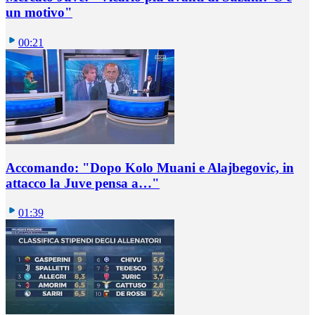
un motivo"
00:21
Accomando: "Dopo Kolo Muani e Alajbegovic, in
attacco la Juve pensa a…"
01:39