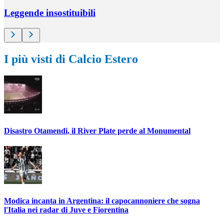
Leggende insostituibili
I più visti di Calcio Estero
Disastro Otamendi, il River Plate perde al Monumental
Modica incanta in Argentina: il capocannoniere che sogna
l'Italia nei radar di Juve e Fiorentina