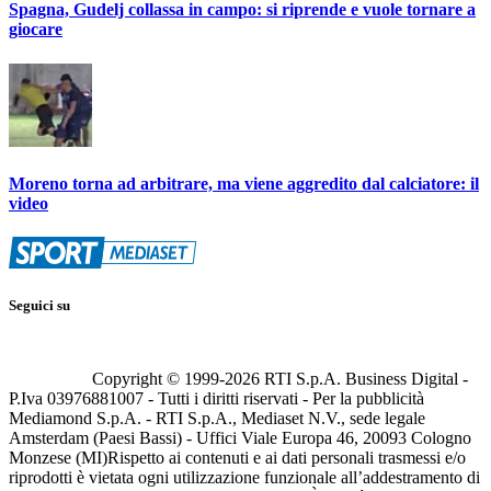
Spagna, Gudelj collassa in campo: si riprende e vuole tornare a
giocare
Moreno torna ad arbitrare, ma viene aggredito dal calciatore: il
video
Seguici su
Copyright © 1999-
2026
RTI S.p.A. Business Digital -
P.Iva 03976881007 - Tutti i diritti riservati - Per la pubblicità
Mediamond S.p.A. - RTI S.p.A., Mediaset N.V., sede legale
Amsterdam (Paesi Bassi) - Uffici Viale Europa 46, 20093 Cologno
Monzese (MI)
Rispetto ai contenuti e ai dati personali trasmessi e/o
riprodotti è vietata ogni utilizzazione funzionale all’addestramento di