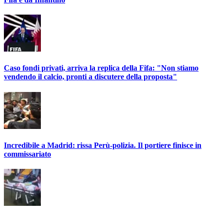
Caso fondi privati, arriva la replica della Fifa: "Non stiamo
vendendo il calcio, pronti a discutere della proposta"
Incredibile a Madrid: rissa Perù-polizia. Il portiere finisce in
commissariato