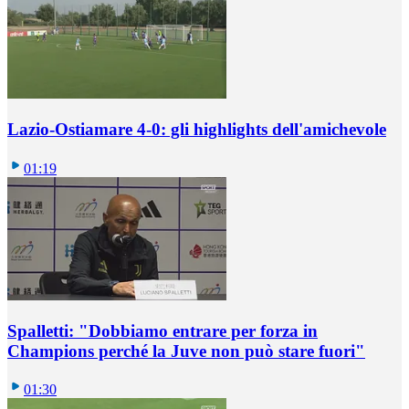
Lazio-Ostiamare 4-0: gli highlights dell'amichevole
01:19
Spalletti: "Dobbiamo entrare per forza in
Champions perché la Juve non può stare fuori"
01:30