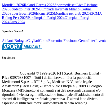
Mondiali 2026
Roland Garros 2026
Sportmediaset Live Riccione
2026
Scudetto Inter 2026
Olimpiadi Invernali Milano Cortina
2026
Super Bowl 2026
Eicma 2025
Mondiale per club 2025
EICMA
Riding Fest 2025
Paralimpiadi Parigi 2024
Olimpiadi Parigi
2024
Euro 2024
Squadra Serie A
Atalanta
Bologna
Cagliari
Como
Fiorentina
Frosinone
Genoa
Inter
Juvent
Seguici su
Copyright © 1999-
2026
RTI S.p.A. Business Digital -
P.Iva 03976881007 - Tutti i diritti riservati - Per la pubblicità
Mediamond S.p.A. - RTI S.p.A., Mediaset N.V., sede legale
Amsterdam (Paesi Bassi) - Uffici Viale Europa 46, 20093 Cologno
Monzese (MI)
Rispetto ai contenuti e ai dati personali trasmessi e/o
riprodotti è vietata ogni utilizzazione funzionale all’addestramento di
sistemi di intelligenza artificiale generativa. È altresì fatto divieto
espresso di utilizzare mezzi automatizzati di data scraping.