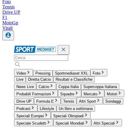
Foto
Tennis
Drive UP
F1
MotoGp
Virali
Video
Pressing
Sportmediaset XXL
Foto
Live
Diretta Calcio
Risultati e Classifiche
News Live
Calcio
Coppa Italia
Supercoppa Italiana
Probabili Formazioni
Squadre
Mercato
Motori
Drive UP
Formula E
Tennis
Altri Sport
Sondaggi
Podcast
Lifestyle
Un libro a settimana
Speciali Europei
Speciali Olimpiadi
Speciale Scudetti
Speciali Mondiali
Altri Speciali