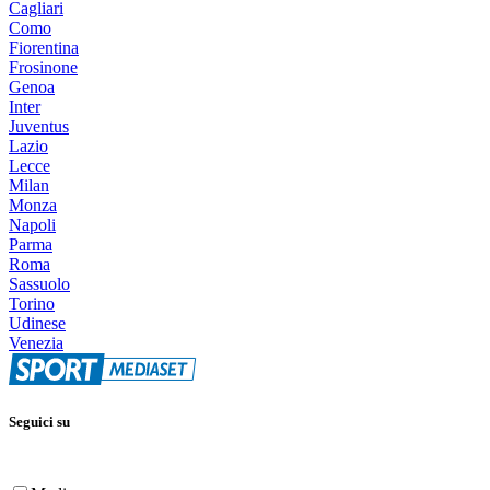
Cagliari
Como
Fiorentina
Frosinone
Genoa
Inter
Juventus
Lazio
Lecce
Milan
Monza
Napoli
Parma
Roma
Sassuolo
Torino
Udinese
Venezia
Seguici su