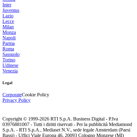
Inter
Juventus
Lazio
Lecce
Milan
Monza
Napoli
Parma
Roma
Sassuolo
Torino
Udinese
Venezia
Legal
Corporate
Cookie Policy
Privacy Policy
Copyright © 1999-
2026
RTI S.p.A. Business Digital - P.Iva
03976881007 - Tutti i diritti riservati - Per la pubblicità Mediamond
S.p.A. - RTI S.p.A., Mediaset N.V., sede legale Amsterdam (Paesi
Bassi) - Uffici Viale Europa 46, 20093 Cologno Monzese (MI)