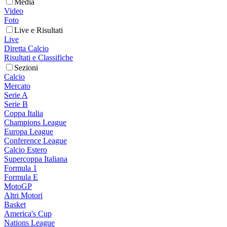
Media
Video
Foto
Live e Risultati
Live
Diretta Calcio
Risultati e Classifiche
Sezioni
Calcio
Mercato
Serie A
Serie B
Coppa Italia
Champions League
Europa League
Conference League
Calcio Estero
Supercoppa Italiana
Formula 1
Formula E
MotoGP
Altri Motori
Basket
America's Cup
Nations League