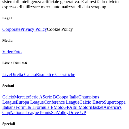
sistemi di intelligenza artificiale generativa. È altresì fatto divieto
espresso di utilizzare mezzi automatizzati di data scraping.
Legal
Corporate
Privacy Policy
Cookie Policy
Media
Video
Foto
Live e Risultati
Live
Diretta Calcio
Risultati e Classifiche
Sezioni
Calcio
Mercato
Serie A
Serie B
Coppa Italia
Champions
League
Europa League
Conference League
Calcio Estero
Supercoppa
Italiana
Formula 1
Formula E
MotoGP
Altri Motori
Basket
America's
Cup
Nations League
Tennis
Sci
Volley
Drive UP
Speciali