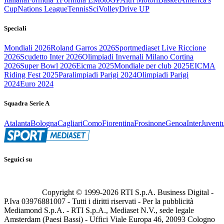
Cup
Nations League
Tennis
Sci
Volley
Drive UP
Speciali
Mondiali 2026
Roland Garros 2026
Sportmediaset Live Riccione
2026
Scudetto Inter 2026
Olimpiadi Invernali Milano Cortina
2026
Super Bowl 2026
Eicma 2025
Mondiale per club 2025
EICMA
Riding Fest 2025
Paralimpiadi Parigi 2024
Olimpiadi Parigi
2024
Euro 2024
Squadra Serie A
Atalanta
Bologna
Cagliari
Como
Fiorentina
Frosinone
Genoa
Inter
Juvent
Seguici su
Copyright © 1999-
2026
RTI S.p.A. Business Digital -
P.Iva 03976881007 - Tutti i diritti riservati - Per la pubblicità
Mediamond S.p.A. - RTI S.p.A., Mediaset N.V., sede legale
Amsterdam (Paesi Bassi) - Uffici Viale Europa 46, 20093 Cologno