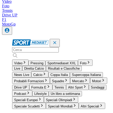
Video
Foto
Tennis
Drive UP
F1
MotoGp
Video
Pressing
Sportmediaset XXL
Foto
Live
Diretta Calcio
Risultati e Classifiche
News Live
Calcio
Coppa Italia
Supercoppa Italiana
Probabili Formazioni
Squadre
Mercato
Motori
Drive UP
Formula E
Tennis
Altri Sport
Sondaggi
Podcast
Lifestyle
Un libro a settimana
Speciali Europei
Speciali Olimpiadi
Speciale Scudetti
Speciali Mondiali
Altri Speciali