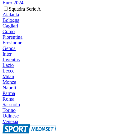
Euro 2024
Squadra Serie A
Atalanta
Bologna
Cagliari
Como
Fiorentina
Frosinone
Genoa
Inter
Juventus
Lazio
Lecce
Milan
Monza
Napoli
Parma
Roma
Sassuolo
Torino
Udinese
Venezia