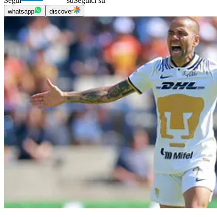
Segui
su
Seguici su
whatsapp
discover