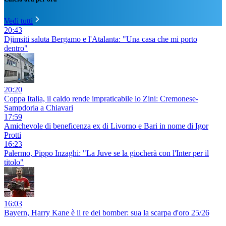
Vedi tutti
20:43
Djimsiti saluta Bergamo e l'Atalanta: "Una casa che mi porto
dentro"
20:20
Coppa Italia, il caldo rende impraticabile lo Zini: Cremonese-
Sampdoria a Chiavari
17:59
Amichevole di beneficenza ex di Livorno e Bari in nome di Igor
Protti
16:23
Palermo, Pippo Inzaghi: "La Juve se la giocherà con l'Inter per il
titolo"
16:03
Bayern, Harry Kane è il re dei bomber: sua la scarpa d'oro 25/26