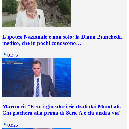
L'ipotesi Nazionale e non solo: la Diana Bianchedi,
medico, che in pochi conoscono…
01:45
Marrucci: "Ecco i giocatori rientrati dai Mondiali.
Chi giocherà alla prima di Serie A e chi andrà via"
03:26