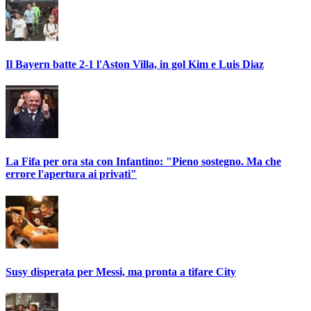
Il Bayern batte 2-1 l'Aston Villa, in gol Kim e Luis Diaz
La Fifa per ora sta con Infantino: "Pieno sostegno. Ma che
errore l'apertura ai privati"
Susy disperata per Messi, ma pronta a tifare City