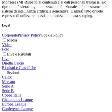
Monzese (MI)
Rispetto ai contenuti e ai dati personali trasmessi e/o
riprodotti è vietata ogni utilizzazione funzionale all’addestramento di
sistemi di intelligenza artificiale generativa. È altresì fatto divieto
espresso di utilizzare mezzi automatizzati di data scraping.
Legal
Corporate
Privacy Policy
Cookie Policy
Media
Video
Foto
Live e Risultati
Live
Diretta Calcio
Risultati e Classifiche
Sezioni
Calcio
Mercato
Serie A
Serie B
Coppa Italia
Champions League
Europa League
Conference League