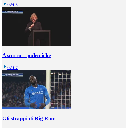
02:05
Azzurro = polemiche
02:07
Gli strappi di Big Rom