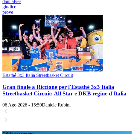
dani alves
giudice
prove
Estathé 3x3 Italia Streetbasket Circuit
Gran finale a Riccione per l'Estathé 3x3 Italia
Streetbasket Circuit: All Star e DKB regine d'Italia
06 Ago 2026 - 15:59
Daniele Rubini
Calcio ora per ora