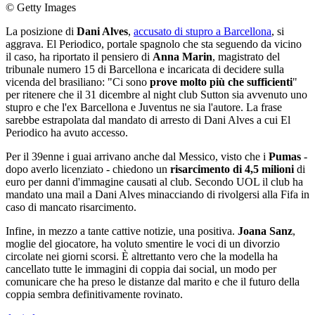
© Getty Images
La posizione di
Dani Alves
,
accusato di stupro a Barcellona
, si
aggrava. El Periodico, portale spagnolo che sta seguendo da vicino
il caso, ha riportato il pensiero di
Anna Marin
, magistrato del
tribunale numero 15 di Barcellona e incaricata di decidere sulla
vicenda del brasiliano: "Ci sono
prove molto più che sufficienti
"
per ritenere che il 31 dicembre al night club Sutton sia avvenuto uno
stupro e che l'ex Barcellona e Juventus ne sia l'autore. La frase
sarebbe estrapolata dal mandato di arresto di Dani Alves a cui El
Periodico ha avuto accesso.
Per il 39enne i guai arrivano anche dal Messico, visto che i
Pumas
-
dopo averlo licenziato - chiedono un
risarcimento di 4,5 milioni
di
euro per danni d'immagine causati al club. Secondo UOL il club ha
mandato una mail a Dani Alves minacciando di rivolgersi alla Fifa in
caso di mancato risarcimento.
Infine, in mezzo a tante cattive notizie, una positiva.
Joana Sanz
,
moglie del giocatore, ha voluto smentire le voci di un divorzio
circolate nei giorni scorsi. È altrettanto vero che la modella ha
cancellato tutte le immagini di coppia dai social, un modo per
comunicare che ha preso le distanze dal marito e che il futuro della
coppia sembra definitivamente rovinato.