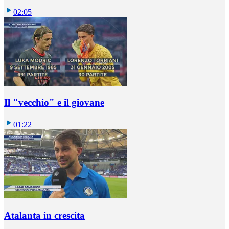
02:05
Il "vecchio" e il giovane
01:22
Atalanta in crescita