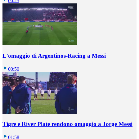
00:23
L'omaggio di Argentinos-Racing a Messi
00:50
Tigre e River Plate rendono omaggio a Jorge Messi
01:58