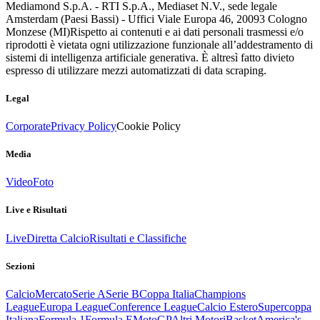
Mediamond S.p.A. - RTI S.p.A., Mediaset N.V., sede legale
Amsterdam (Paesi Bassi) - Uffici Viale Europa 46, 20093 Cologno
Monzese (MI)
Rispetto ai contenuti e ai dati personali trasmessi e/o
riprodotti è vietata ogni utilizzazione funzionale all’addestramento di
sistemi di intelligenza artificiale generativa. È altresì fatto divieto
espresso di utilizzare mezzi automatizzati di data scraping.
Legal
Corporate
Privacy Policy
Cookie Policy
Media
Video
Foto
Live e Risultati
Live
Diretta Calcio
Risultati e Classifiche
Sezioni
Calcio
Mercato
Serie A
Serie B
Coppa Italia
Champions
League
Europa League
Conference League
Calcio Estero
Supercoppa
Italiana
Formula 1
Formula E
MotoGP
Altri Motori
Basket
America's