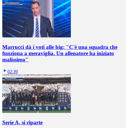
Marrucci dà i voti alle big: "C'è una squadra che
funziona a meraviglia. Un allenatore ha iniziato
malissimo"
02:39
Serie A, si riparte