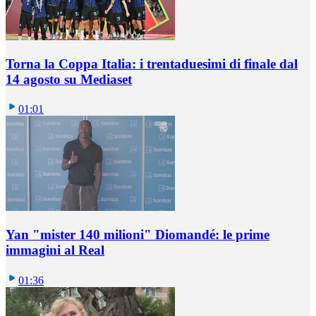
Torna la Coppa Italia: i trentaduesimi di finale dal
14 agosto su Mediaset
01:01
Yan "mister 140 milioni" Diomandé: le prime
immagini al Real
01:36