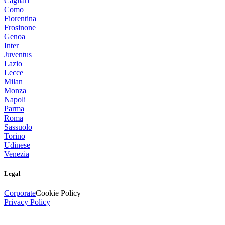
Cagliari
Como
Fiorentina
Frosinone
Genoa
Inter
Juventus
Lazio
Lecce
Milan
Monza
Napoli
Parma
Roma
Sassuolo
Torino
Udinese
Venezia
Legal
Corporate
Cookie Policy
Privacy Policy