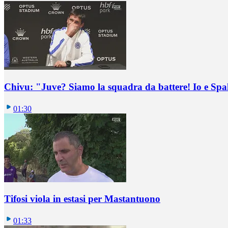
Chivu: "Juve? Siamo la squadra da battere! Io e Spa
01:30
Tifosi viola in estasi per Mastantuono
01:33