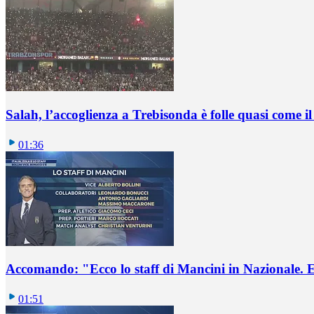
Salah, l’accoglienza a Trebisonda è folle quasi come i
01:36
Accomando: "Ecco lo staff di Mancini in Nazionale. E 
01:51