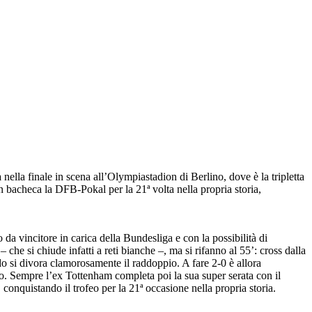
a
nella finale in scena all’Olympiastadion di Berlino, dove è la tripletta
 bacheca la DFB-Pokal per la 21ª volta nella propria storia,
da vincitore in carica della Bundesliga e con la possibilità di
he si chiude infatti a reti bianche –, ma si rifanno al 55’: cross dalla
do si divora clamorosamente il raddoppio. A fare 2-0 è allora
ro. Sempre l’ex Tottenham completa poi la sua super serata con il
 conquistando il trofeo per la 21ª occasione nella propria storia.