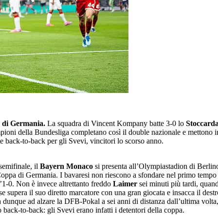
 di Germania.
La squadra di Vincent Kompany batte 3-0 lo
Stoccard
mpioni della Bundesliga completano così il double nazionale e mettono in
 back-to-back per gli Svevi, vincitori lo scorso anno.
emifinale, il
Bayern Monaco
si presenta all’Olympiastadion di Berlino 
Coppa di Germania. I bavaresi non riescono a sfondare nel primo tempo – c
l’1-0. Non è invece altrettanto freddo
Laimer
sei minuti più tardi, quan
e supera il suo diretto marcatore con una gran giocata e insacca il dest
a dunque ad alzare la DFB-Pokal a sei anni di distanza dall’ultima volta,
 back-to-back: gli Svevi erano infatti i detentori della coppa.