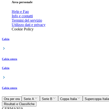
Area personale
Help e Faq
Info e contatti
Termini del servizio
Utilizzo dati e privacy
Cookie Policy
Calcio
Calcio estero
Calcio
Calcio estero
Ora per ora
Serie A
Serie B
Coppa Italia
Supercoppa Itali
Risultati e Classifiche
GERMANIA