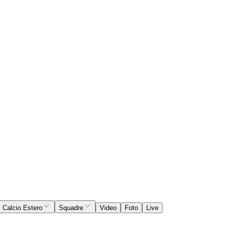
Calcio Estero
Squadre
Video
Foto
Live