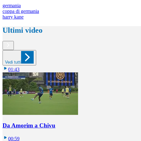
germania
coppa di germania
harry kane
Ultimi video
Vedi tutti
01:43
Da Amorim a Chivu
00:59