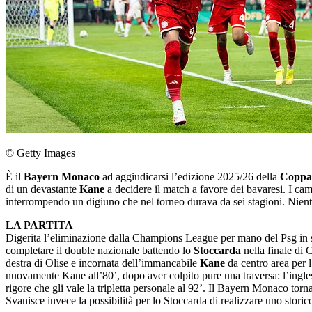
© Getty Images
È il
Bayern Monaco
ad aggiudicarsi l’edizione 2025/26 della
Coppa
di un devastante
Kane
a decidere il match a favore dei bavaresi. I ca
interrompendo un digiuno che nel torneo durava da sei stagioni. Niente
LA PARTITA
Digerita l’eliminazione dalla Champions League per mano del Psg in s
completare il double nazionale battendo lo
Stoccarda
nella finale di 
destra di Olise e incornata dell’immancabile
Kane
da centro area per 
nuovamente Kane all’80’, dopo aver colpito pure una traversa: l’ingles
rigore che gli vale la tripletta personale al 92’. Il Bayern Monaco torn
Svanisce invece la possibilità per lo Stoccarda di realizzare uno storico