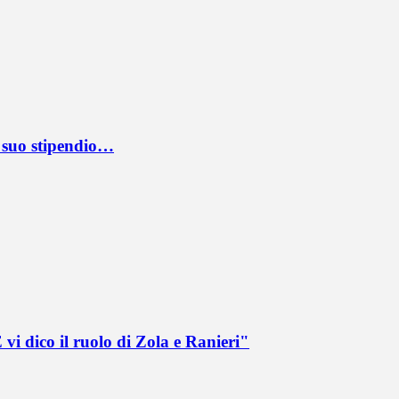
l suo stipendio…
vi dico il ruolo di Zola e Ranieri"