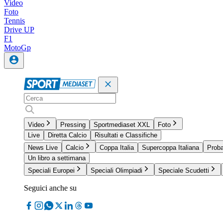
Video
Foto
Tennis
Drive UP
F1
MotoGp
Video
Pressing
Sportmediaset XXL
Foto
Live
Diretta Calcio
Risultati e Classifiche
News Live
Calcio
Coppa Italia
Supercoppa Italiana
Proba
Un libro a settimana
Speciali Europei
Speciali Olimpiadi
Speciale Scudetti
Seguici anche su