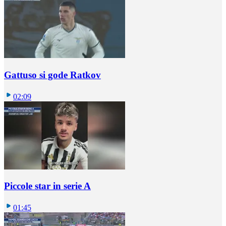
Gattuso si gode Ratkov
02:09
Piccole star in serie A
01:45