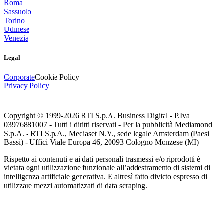
Roma
Sassuolo
Torino
Udinese
Venezia
Legal
Corporate
Cookie Policy
Privacy Policy
Copyright © 1999-
2026
RTI S.p.A. Business Digital - P.Iva
03976881007 - Tutti i diritti riservati - Per la pubblicità Mediamond
S.p.A. - RTI S.p.A., Mediaset N.V., sede legale Amsterdam (Paesi
Bassi) - Uffici Viale Europa 46, 20093 Cologno Monzese (MI)
Rispetto ai contenuti e ai dati personali trasmessi e/o riprodotti è
vietata ogni utilizzazione funzionale all’addestramento di sistemi di
intelligenza artificiale generativa. È altresì fatto divieto espresso di
utilizzare mezzi automatizzati di data scraping.