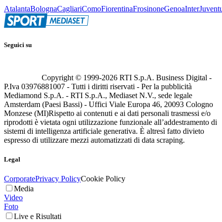
Atalanta
Bologna
Cagliari
Como
Fiorentina
Frosinone
Genoa
Inter
Juvent
Seguici su
Copyright © 1999-
2026
RTI S.p.A. Business Digital -
P.Iva 03976881007 - Tutti i diritti riservati - Per la pubblicità
Mediamond S.p.A. - RTI S.p.A., Mediaset N.V., sede legale
Amsterdam (Paesi Bassi) - Uffici Viale Europa 46, 20093 Cologno
Monzese (MI)
Rispetto ai contenuti e ai dati personali trasmessi e/o
riprodotti è vietata ogni utilizzazione funzionale all’addestramento di
sistemi di intelligenza artificiale generativa. È altresì fatto divieto
espresso di utilizzare mezzi automatizzati di data scraping.
Legal
Corporate
Privacy Policy
Cookie Policy
Media
Video
Foto
Live e Risultati