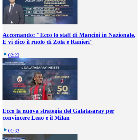
Accomando: "Ecco lo staff di Mancini in Nazionale.
E vi dico il ruolo di Zola e Ranieri"
02:23
Ecco la nuova strategia del Galatasaray per
convincere Leao e il Milan
01:33