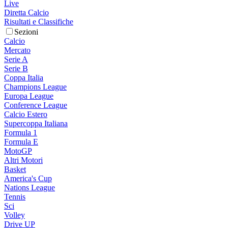
Live
Diretta Calcio
Risultati e Classifiche
Sezioni
Calcio
Mercato
Serie A
Serie B
Coppa Italia
Champions League
Europa League
Conference League
Calcio Estero
Supercoppa Italiana
Formula 1
Formula E
MotoGP
Altri Motori
Basket
America's Cup
Nations League
Tennis
Sci
Volley
Drive UP