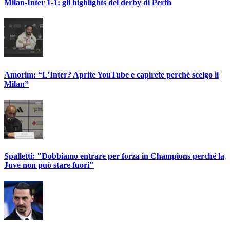
Milan-Inter 1-1: gli highlights del derby di Perth
Amorim: “L’Inter? Aprite YouTube e capirete perché scelgo il
Milan”
Spalletti: "Dobbiamo entrare per forza in Champions perché la
Juve non può stare fuori"