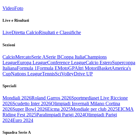
Video
Foto
Live e Risultati
Live
Diretta Calcio
Risultati e Classifiche
Sezioni
Calcio
Mercato
Serie A
Serie B
Coppa Italia
Champions
League
Europa League
Conference League
Calcio Estero
Supercoppa
Italiana
Formula 1
Formula E
MotoGP
Altri Motori
Basket
America's
Cup
Nations League
Tennis
Sci
Volley
Drive UP
Speciali
Mondiali 2026
Roland Garros 2026
Sportmediaset Live Riccione
2026
Scudetto Inter 2026
Olimpiadi Invernali Milano Cortina
2026
Super Bowl 2026
Eicma 2025
Mondiale per club 2025
EICMA
Riding Fest 2025
Paralimpiadi Parigi 2024
Olimpiadi Parigi
2024
Euro 2024
Squadra Serie A