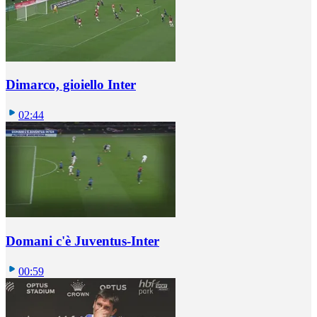
Dimarco, gioiello Inter
02:44
Domani c'è Juventus-Inter
00:59