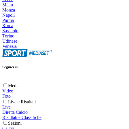
Milan
Monza
Napoli
Parma
Roma
Sassuolo
Torino
Udinese
Venezia
Seguici su
Media
Video
Foto
Live e Risultati
Live
Diretta Calcio
Risultati e Classifiche
Sezioni
Calcio