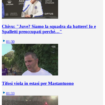
Chivu: "Juve? Siamo la squadra da battere! Io e
Spalletti preoccupati perché…"
01:30
Tifosi viola in estasi per Mastantuono
01:33