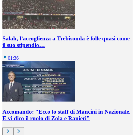
Salah, l’accoglienza a Trebisonda è folle quasi come
il suo stipendio…
01:36
Accomando: "Ecco lo staff di Mancini in Nazionale.
E vi dico il ruolo di Zola e Ranieri"