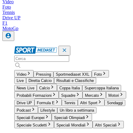
Video
Foto
Tennis
Drive UP
F1
MotoGp
Video
Pressing
Sportmediaset XXL
Foto
Live
Diretta Calcio
Risultati e Classifiche
News Live
Calcio
Coppa Italia
Supercoppa Italiana
Probabili Formazioni
Squadre
Mercato
Motori
Drive UP
Formula E
Tennis
Altri Sport
Sondaggi
Podcast
Lifestyle
Un libro a settimana
Speciali Europei
Speciali Olimpiadi
Speciale Scudetti
Speciali Mondiali
Altri Speciali