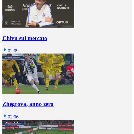
Chivu sul mercato
02:09
Zhegrova, anno zero
02:06