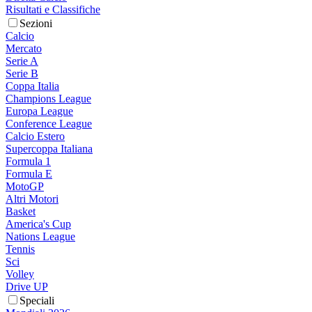
Risultati e Classifiche
Sezioni
Calcio
Mercato
Serie A
Serie B
Coppa Italia
Champions League
Europa League
Conference League
Calcio Estero
Supercoppa Italiana
Formula 1
Formula E
MotoGP
Altri Motori
Basket
America's Cup
Nations League
Tennis
Sci
Volley
Drive UP
Speciali