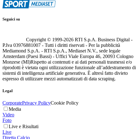
Seguici su
Copyright © 1999-
2026
RTI S.p.A. Business Digital -
P.Iva 03976881007 - Tutti i diritti riservati - Per la pubblicità
Mediamond S.p.A. - RTI S.p.A., Mediaset N.V., sede legale
Amsterdam (Paesi Bassi) - Uffici Viale Europa 46, 20093 Cologno
Monzese (MI)
Rispetto ai contenuti e ai dati personali trasmessi e/o
riprodotti è vietata ogni utilizzazione funzionale all’addestramento di
sistemi di intelligenza artificiale generativa. È altresì fatto divieto
espresso di utilizzare mezzi automatizzati di data scraping.
Legal
Corporate
Privacy Policy
Cookie Policy
Media
Video
Foto
Live e Risultati
Live
Diretta Calcio