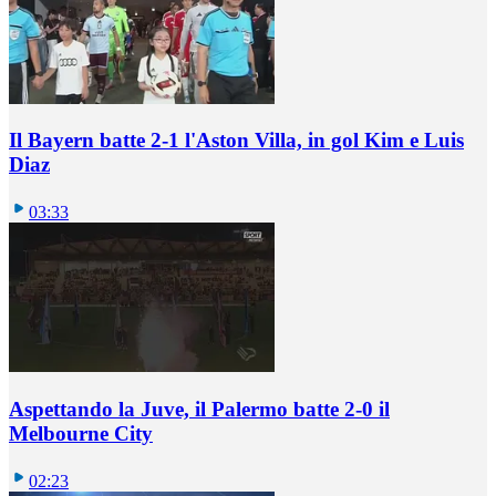
Il Bayern batte 2-1 l'Aston Villa, in gol Kim e Luis
Diaz
03:33
Aspettando la Juve, il Palermo batte 2-0 il
Melbourne City
02:23