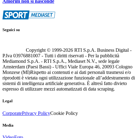
Amorim non si nasconde
Seguici su
Copyright © 1999-
2026
RTI S.p.A. Business Digital -
P.Iva 03976881007 - Tutti i diritti riservati - Per la pubblicità
Mediamond S.p.A. - RTI S.p.A., Mediaset N.V., sede legale
Amsterdam (Paesi Bassi) - Uffici Viale Europa 46, 20093 Cologno
Monzese (MI)
Rispetto ai contenuti e ai dati personali trasmessi e/o
riprodotti è vietata ogni utilizzazione funzionale all’addestramento di
sistemi di intelligenza artificiale generativa. È altresì fatto divieto
espresso di utilizzare mezzi automatizzati di data scraping.
Legal
Corporate
Privacy Policy
Cookie Policy
Media
Video
Foto