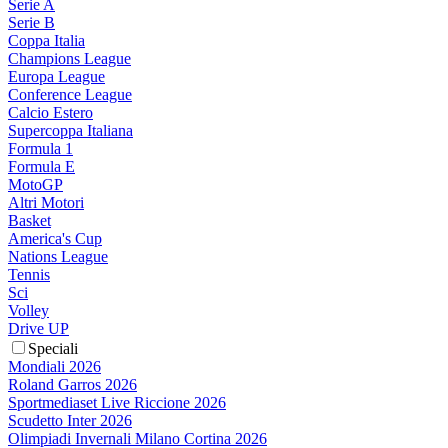
Serie A
Serie B
Coppa Italia
Champions League
Europa League
Conference League
Calcio Estero
Supercoppa Italiana
Formula 1
Formula E
MotoGP
Altri Motori
Basket
America's Cup
Nations League
Tennis
Sci
Volley
Drive UP
Speciali
Mondiali 2026
Roland Garros 2026
Sportmediaset Live Riccione 2026
Scudetto Inter 2026
Olimpiadi Invernali Milano Cortina 2026