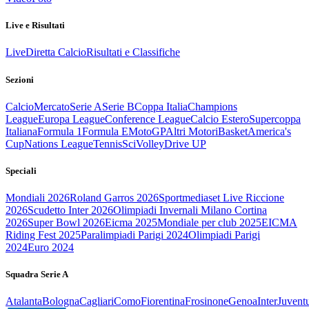
Live e Risultati
Live
Diretta Calcio
Risultati e Classifiche
Sezioni
Calcio
Mercato
Serie A
Serie B
Coppa Italia
Champions
League
Europa League
Conference League
Calcio Estero
Supercoppa
Italiana
Formula 1
Formula E
MotoGP
Altri Motori
Basket
America's
Cup
Nations League
Tennis
Sci
Volley
Drive UP
Speciali
Mondiali 2026
Roland Garros 2026
Sportmediaset Live Riccione
2026
Scudetto Inter 2026
Olimpiadi Invernali Milano Cortina
2026
Super Bowl 2026
Eicma 2025
Mondiale per club 2025
EICMA
Riding Fest 2025
Paralimpiadi Parigi 2024
Olimpiadi Parigi
2024
Euro 2024
Squadra Serie A
Atalanta
Bologna
Cagliari
Como
Fiorentina
Frosinone
Genoa
Inter
Juvent