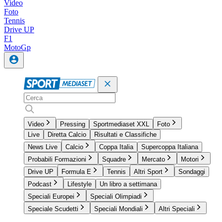
Video
Foto
Tennis
Drive UP
F1
MotoGp
Video
Pressing
Sportmediaset XXL
Foto
Live
Diretta Calcio
Risultati e Classifiche
News Live
Calcio
Coppa Italia
Supercoppa Italiana
Probabili Formazioni
Squadre
Mercato
Motori
Drive UP
Formula E
Tennis
Altri Sport
Sondaggi
Podcast
Lifestyle
Un libro a settimana
Speciali Europei
Speciali Olimpiadi
Speciale Scudetti
Speciali Mondiali
Altri Speciali