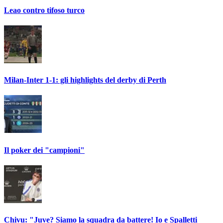
Leao contro tifoso turco
Milan-Inter 1-1: gli highlights del derby di Perth
Il poker dei "campioni"
Chivu: "Juve? Siamo la squadra da battere! Io e Spalletti