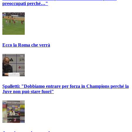
preoccupati perché…"
Ecco la Roma che verrà
Spalletti: "Dobbiamo entrare per forza in Champions perché la
Juve non può stare fuori"