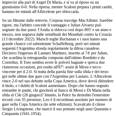
imprecisi alla pari di Angel Di Maria, e si va al riposo su un
giustissimo 0-0. Nella ripresa, mentre Scaloni prepara i primi cambi,
bastano tre minuti all'Albiceleste per sbloccarla.
Su un filtrante dalle retrovie, Crepeau travolge MacAllister. Sarebbe
rigore, ma l'arbitro concede il vantaggio e Julian Alvarez può
sognare da due passi: l'Araña si sblocca così dopo 895' e un anno e
mezzo, non segnava dalle semifinali dei Mondiali contro la Croazia
(13 dicembre 2022). Marsch toglie Buchanan e i suoi hanno una
grande chance col subentrante Schaffelburg, però nei minuti
seguenti l'Argentina sfonda regolarmente la difesa canadese.
Decisivo l'ingresso di Lautaro Martinez, inserito al 74' per Julian,
che scardina la retroguardia composta dall'ottimo Bombito e da
Cornelius. Il Toro sembra avere le polveri bagnate e spreca due
clamorose occasioni, poi esulta all'87': assist di Messi e tocco
vincente per il 2-0. Si tratta della parola fine sulla sfida e del terzo
gol nelle ultime due gare con l'Argentina per Lautaro. L'Albiceleste
vince 2-0 nel suo debutto nella Copa America, dove dovrà difendere
il titolo, e i dubbi di Scaloni aumentano. Dopo che hanno segnato
entrambe le punte, chi giocherà al fianco di Messi e Di Maria nella
sfida al Cile (26 giugno)? Intanto, la Pulce ha demolito l'ennesimo
record: con 35 presenze, Leo è il recordman assoluto per numero di
gare nella Copa America (in sette edizioni). Scavalcato il cileno
Sergio Livingstone, che marcò il suo primato negli anni Quaranta e
Cinquanta (1941-1954).