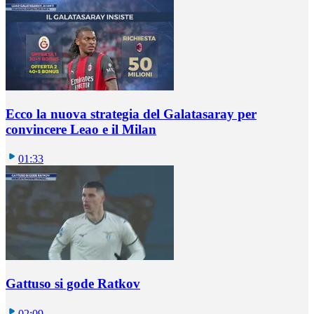
Ecco la nuova strategia del Galatasaray per
convincere Leao e il Milan
01:33
Gattuso si gode Ratkov
02:09