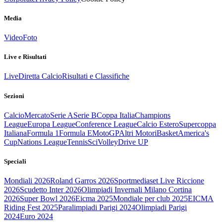
Media
Video
Foto
Live e Risultati
Live
Diretta Calcio
Risultati e Classifiche
Sezioni
Calcio
Mercato
Serie A
Serie B
Coppa Italia
Champions
League
Europa League
Conference League
Calcio Estero
Supercoppa
Italiana
Formula 1
Formula E
MotoGP
Altri Motori
Basket
America's
Cup
Nations League
Tennis
Sci
Volley
Drive UP
Speciali
Mondiali 2026
Roland Garros 2026
Sportmediaset Live Riccione
2026
Scudetto Inter 2026
Olimpiadi Invernali Milano Cortina
2026
Super Bowl 2026
Eicma 2025
Mondiale per club 2025
EICMA
Riding Fest 2025
Paralimpiadi Parigi 2024
Olimpiadi Parigi
2024
Euro 2024