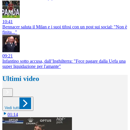
10:41
Bennacer saluta il Milan e i suoi tifosi con un post sui social: "Non è
finita..."
09:21
Infantino sotto accusa, dall’Inghilterra: "Fece pagare dalla Uefa una
super liquidazione per l'amante"
Ultimi video
Vedi tutti
01:14