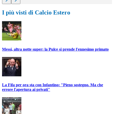
I più visti di Calcio Estero
Messi, altra notte super: la Pulce si prende l'ennesimo primato
La Fifa per ora sta con Infantino: "Pieno sostegno. Ma che
errore l'apertura ai privati"