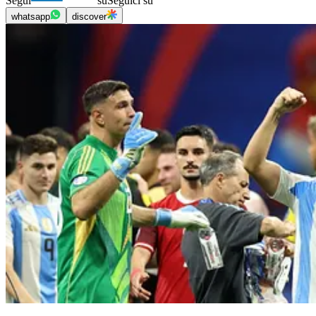
Segui
su
Seguici su
whatsapp
discover