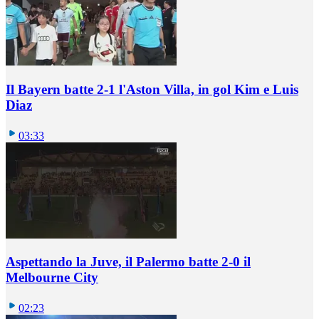
Il Bayern batte 2-1 l'Aston Villa, in gol Kim e Luis
Diaz
03:33
Aspettando la Juve, il Palermo batte 2-0 il
Melbourne City
02:23