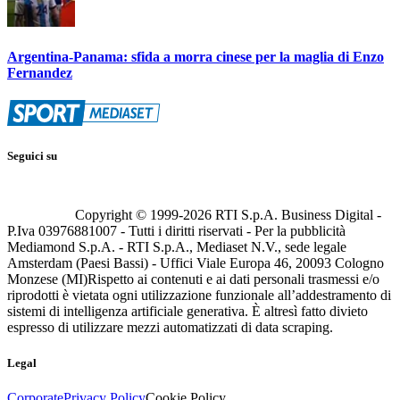
Argentina-Panama: sfida a morra cinese per la maglia di Enzo
Fernandez
Seguici su
Copyright © 1999-
2026
RTI S.p.A. Business Digital -
P.Iva 03976881007 - Tutti i diritti riservati - Per la pubblicità
Mediamond S.p.A. - RTI S.p.A., Mediaset N.V., sede legale
Amsterdam (Paesi Bassi) - Uffici Viale Europa 46, 20093 Cologno
Monzese (MI)
Rispetto ai contenuti e ai dati personali trasmessi e/o
riprodotti è vietata ogni utilizzazione funzionale all’addestramento di
sistemi di intelligenza artificiale generativa. È altresì fatto divieto
espresso di utilizzare mezzi automatizzati di data scraping.
Legal
Corporate
Privacy Policy
Cookie Policy