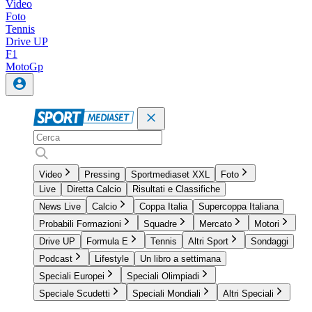
Video
Foto
Tennis
Drive UP
F1
MotoGp
Video
Pressing
Sportmediaset XXL
Foto
Live
Diretta Calcio
Risultati e Classifiche
News Live
Calcio
Coppa Italia
Supercoppa Italiana
Probabili Formazioni
Squadre
Mercato
Motori
Drive UP
Formula E
Tennis
Altri Sport
Sondaggi
Podcast
Lifestyle
Un libro a settimana
Speciali Europei
Speciali Olimpiadi
Speciale Scudetti
Speciali Mondiali
Altri Speciali