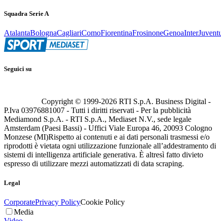
Squadra Serie A
Atalanta
Bologna
Cagliari
Como
Fiorentina
Frosinone
Genoa
Inter
Juvent
Seguici su
Copyright © 1999-
2026
RTI S.p.A. Business Digital -
P.Iva 03976881007 - Tutti i diritti riservati - Per la pubblicità
Mediamond S.p.A. - RTI S.p.A., Mediaset N.V., sede legale
Amsterdam (Paesi Bassi) - Uffici Viale Europa 46, 20093 Cologno
Monzese (MI)
Rispetto ai contenuti e ai dati personali trasmessi e/o
riprodotti è vietata ogni utilizzazione funzionale all’addestramento di
sistemi di intelligenza artificiale generativa. È altresì fatto divieto
espresso di utilizzare mezzi automatizzati di data scraping.
Legal
Corporate
Privacy Policy
Cookie Policy
Media
Video