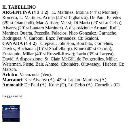
IL TABELLINO
ARGENTINA (4-3-1-2)
- E. Martinez; Molina (44' st Montiel),
Romero, L. Martinez, Acuña (44' st Tagliafico); De Paul, Paredes
(29' st Otamendi), Mac Allister; Messi; Di Maria (23' st Lo Celso),
Alvarez (29' st Lautaro Martinez). A disposizione: Armani, Rulli,
Martinez Quarta, Pezzella, Palacios, Nico Gonzalez, Garnacho,
Rodriguez, V. Carboni, Enzo Fernandez. Ct: Scaloni.
CANADA (4-4-2) -
Crepeau; Johnston, Bombito, Cornelius,
Davies; Buchanan (15' st Shaffelburg), Koné (40' st Osorio),
Eustaquio, Millar (40' st Russell-Rowe); Larin (35' st Laryea),
David. A disposizione: St. Clair, McGill, de Fougerolles, Miller,
Waterman, Piette, Bair, Ahmed, Choinière, Oluwaseyi, Hiebert. Ct:
Marsch.
Arbitro
: Valenzuela (Ven).
Marcatori
: 3' st Alvarez (A), 42' st Lautaro Martinez (A).
Ammoniti
: De Paul (A), Koné (C), Lo Celso (A), Cornelius (C).
Leggi anche