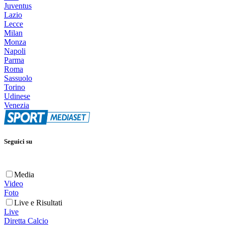
Juventus
Lazio
Lecce
Milan
Monza
Napoli
Parma
Roma
Sassuolo
Torino
Udinese
Venezia
Seguici su
Media
Video
Foto
Live e Risultati
Live
Diretta Calcio