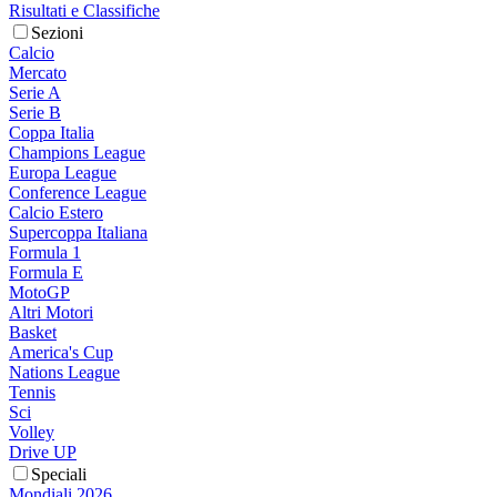
Risultati e Classifiche
Sezioni
Calcio
Mercato
Serie A
Serie B
Coppa Italia
Champions League
Europa League
Conference League
Calcio Estero
Supercoppa Italiana
Formula 1
Formula E
MotoGP
Altri Motori
Basket
America's Cup
Nations League
Tennis
Sci
Volley
Drive UP
Speciali
Mondiali 2026