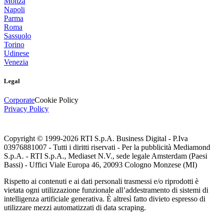
Monza
Napoli
Parma
Roma
Sassuolo
Torino
Udinese
Venezia
Legal
Corporate
Cookie Policy
Privacy Policy
Copyright © 1999-
2026
RTI S.p.A. Business Digital - P.Iva
03976881007 - Tutti i diritti riservati - Per la pubblicità Mediamond
S.p.A. - RTI S.p.A., Mediaset N.V., sede legale Amsterdam (Paesi
Bassi) - Uffici Viale Europa 46, 20093 Cologno Monzese (MI)
Rispetto ai contenuti e ai dati personali trasmessi e/o riprodotti è
vietata ogni utilizzazione funzionale all’addestramento di sistemi di
intelligenza artificiale generativa. È altresì fatto divieto espresso di
utilizzare mezzi automatizzati di data scraping.