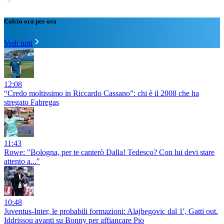
Calcio ora per ora
Vedi tutti
12:08
“Credo moltissimo in Riccardo Cassano”: chi è il 2008 che ha
stregato Fabregas
11:43
Rowe: "Bologna, per te canterò Dalla! Tedesco? Con lui devi stare
attento a..."
10:48
Juventus-Inter, le probabili formazioni: Alajbegovic dal 1', Gatti out.
Iddrissou avanti su Bonny per affiancare Pio