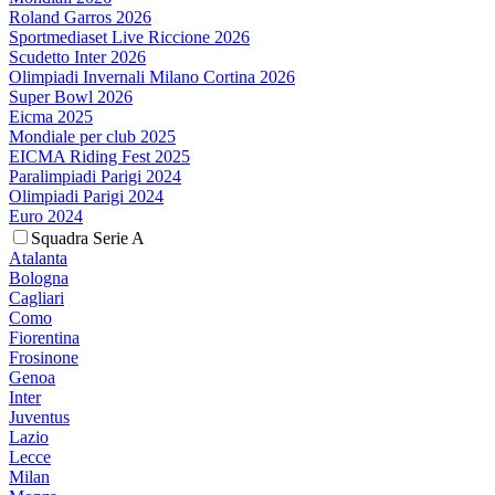
Roland Garros 2026
Sportmediaset Live Riccione 2026
Scudetto Inter 2026
Olimpiadi Invernali Milano Cortina 2026
Super Bowl 2026
Eicma 2025
Mondiale per club 2025
EICMA Riding Fest 2025
Paralimpiadi Parigi 2024
Olimpiadi Parigi 2024
Euro 2024
Squadra Serie A
Atalanta
Bologna
Cagliari
Como
Fiorentina
Frosinone
Genoa
Inter
Juventus
Lazio
Lecce
Milan