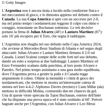
© Getty Images
L'
Argentina
non è ancora tirata a lucido nella condizione fisica e
nei meccanismi di gioco, e lo dimostra appieno nel debutto contro il
Canada
. La sua
Copa America
si apre con un successo per 2-0,
ma nel primo tempo i nordamericani reggono il colpo con ritmo e
coraggio, nonostante un Buchanan sottotono. Le reti decisive
portano la firma di
Julian Alvarez
(48') e
Lautaro Martinez
(87'):
solo 16' più recupero per il Toro, che segna il raddoppio.
L'Argentina non sbaglia nel suo debutto nella Copa America 2024,
che avviene al Mercedes-Benz Stadium di Atlanta e nel segno degli
attaccanti: Julian Alvarez e Lautaro Martinez firmano il 2-0 sul
Canada. Lionel Scaloni compie delle scelte forti nel suo debutto,
dando un esito a sorpresa ai due ballottaggi: Lautaro Martinez ed
Enzo Fernandez scattano dalla panchina, al loro posto Alvarez e
Paredes. Nel primo tempo assistiamo a una gara molto equilibrata,
dove l'Argentina prova a gestire la palla e il Canada regge
ampiamente il colmo. Ottime la mentalità e i ritmi di gioco dei
nordamericani, che mettono in mostra un'interessante catena di
sinistra nel loro 4-4-2: Alphonso Davies (terzino) e Liam Millar (ala)
mettono in difficoltà Molina, costruendo due-tre chances da gol.
Una di queste viene sprecata da Tajon Buchanan, esterno dell'Inter
che ha disputato una prova opaca ed è stato sostituito al 60'. Polveri
bagnate anche per l'Argentina, con Julian Alvarez e Leo Messi