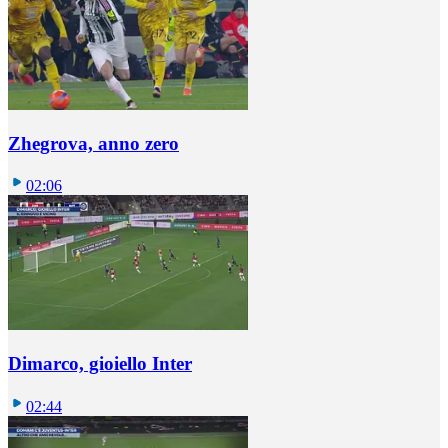
Zhegrova, anno zero
02:06
Dimarco, gioiello Inter
02:44