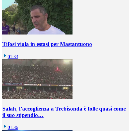
Tifosi viola in estasi per Mastantuono
01:33
Salah, l’accoglienza a Trebisonda è folle quasi come
il suo stipendio…
01:36