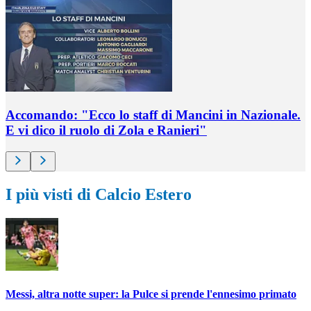
Accomando: "Ecco lo staff di Mancini in Nazionale.
E vi dico il ruolo di Zola e Ranieri"
I più visti di Calcio Estero
Messi, altra notte super: la Pulce si prende l'ennesimo primato