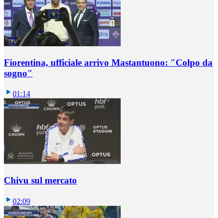
Fiorentina, ufficiale arrivo Mastantuono: "Colpo da
sogno"
01:14
Chivu sul mercato
02:09