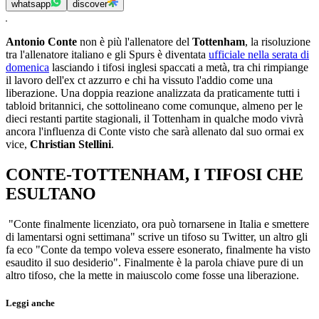
whatsapp
discover
Antonio Conte
non è più l'allenatore del
Tottenham
, la risoluzione
tra l'allenatore italiano e gli Spurs è diventata
ufficiale nella serata di
domenica
lasciando i tifosi inglesi spaccati a metà, tra chi rimpiange
il lavoro dell'ex ct azzurro e chi ha vissuto l'addio come una
liberazione. Una doppia reazione analizzata da praticamente tutti i
tabloid britannici, che sottolineano come comunque, almeno per le
dieci restanti partite stagionali, il Tottenham in qualche modo vivrà
ancora l'influenza di Conte visto che sarà allenato dal suo ormai ex
vice,
Christian Stellini
.
CONTE-TOTTENHAM, I TIFOSI CHE
ESULTANO
"Conte finalmente licenziato, ora può tornarsene in Italia e smettere
di lamentarsi ogni settimana" scrive un tifoso su Twitter, un altro gli
fa eco "Conte da tempo voleva essere esonerato, finalmente ha visto
esaudito il suo desiderio". Finalmente è la parola chiave pure di un
altro tifoso, che la mette in maiuscolo come fosse una liberazione.
Leggi anche