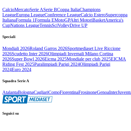
Calcio
Mercato
Serie A
Serie B
Coppa Italia
Champions
League
Europa League
Conference League
Calcio Estero
Supercoppa
Italiana
Formula 1
Formula E
MotoGP
Altri Motori
Basket
America's
Cup
Nations League
Tennis
Sci
Volley
Drive UP
Speciali
Mondiali 2026
Roland Garros 2026
Sportmediaset Live Riccione
2026
Scudetto Inter 2026
Olimpiadi Invernali Milano Cortina
2026
Super Bowl 2026
Eicma 2025
Mondiale per club 2025
EICMA
Riding Fest 2025
Paralimpiadi Parigi 2024
Olimpiadi Parigi
2024
Euro 2024
Squadra Serie A
Atalanta
Bologna
Cagliari
Como
Fiorentina
Frosinone
Genoa
Inter
Juvent
Seguici su