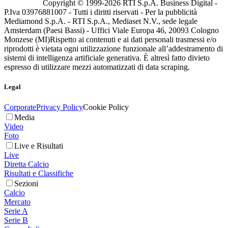
Copyright © 1999-
2026
RTI S.p.A. Business Digital -
P.Iva 03976881007 - Tutti i diritti riservati - Per la pubblicità
Mediamond S.p.A. - RTI S.p.A., Mediaset N.V., sede legale
Amsterdam (Paesi Bassi) - Uffici Viale Europa 46, 20093 Cologno
Monzese (MI)
Rispetto ai contenuti e ai dati personali trasmessi e/o
riprodotti è vietata ogni utilizzazione funzionale all’addestramento di
sistemi di intelligenza artificiale generativa. È altresì fatto divieto
espresso di utilizzare mezzi automatizzati di data scraping.
Legal
Corporate
Privacy Policy
Cookie Policy
Media
Video
Foto
Live e Risultati
Live
Diretta Calcio
Risultati e Classifiche
Sezioni
Calcio
Mercato
Serie A
Serie B