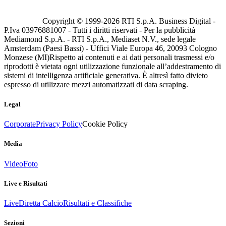
Copyright © 1999-
2026
RTI S.p.A. Business Digital -
P.Iva 03976881007 - Tutti i diritti riservati - Per la pubblicità
Mediamond S.p.A. - RTI S.p.A., Mediaset N.V., sede legale
Amsterdam (Paesi Bassi) - Uffici Viale Europa 46, 20093 Cologno
Monzese (MI)
Rispetto ai contenuti e ai dati personali trasmessi e/o
riprodotti è vietata ogni utilizzazione funzionale all’addestramento di
sistemi di intelligenza artificiale generativa. È altresì fatto divieto
espresso di utilizzare mezzi automatizzati di data scraping.
Legal
Corporate
Privacy Policy
Cookie Policy
Media
Video
Foto
Live e Risultati
Live
Diretta Calcio
Risultati e Classifiche
Sezioni