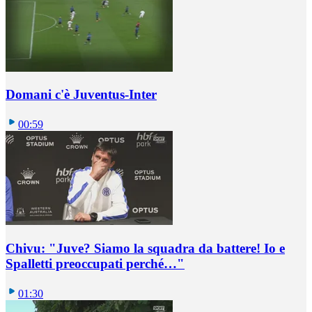
Domani c'è Juventus-Inter
00:59
Chivu: "Juve? Siamo la squadra da battere! Io e
Spalletti preoccupati perché…"
01:30