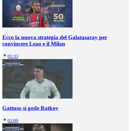
Ecco la nuova strategia del Galatasaray per
convincere Leao e il Milan
01:33
Gattuso si gode Ratkov
02:09