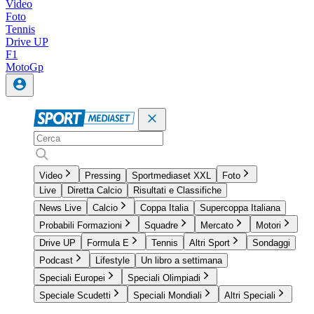
Video
Foto
Tennis
Drive UP
F1
MotoGp
Video
Pressing
Sportmediaset XXL
Foto
Live
Diretta Calcio
Risultati e Classifiche
News Live
Calcio
Coppa Italia
Supercoppa Italiana
Probabili Formazioni
Squadre
Mercato
Motori
Drive UP
Formula E
Tennis
Altri Sport
Sondaggi
Podcast
Lifestyle
Un libro a settimana
Speciali Europei
Speciali Olimpiadi
Speciale Scudetti
Speciali Mondiali
Altri Speciali