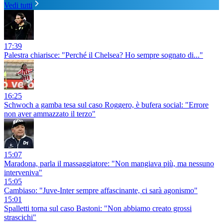
Vedi tutti
17:39
Palestra chiarisce: "Perché il Chelsea? Ho sempre sognato di..."
16:25
Schwoch a gamba tesa sul caso Roggero, è bufera social: "Errore
non aver ammazzato il terzo"
15:07
Maradona, parla il massaggiatore: "Non mangiava più, ma nessuno
interveniva"
15:05
Cambiaso: "Juve-Inter sempre affascinante, ci sarà agonismo"
15:01
Spalletti torna sul caso Bastoni: "Non abbiamo creato grossi
strascichi"