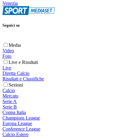
Venezia
Seguici su
Media
Video
Foto
Live e Risultati
Live
Diretta Calcio
Risultati e Classifiche
Sezioni
Calcio
Mercato
Serie A
Serie B
Coppa Italia
Champions League
Europa League
Conference League
Calcio Estero