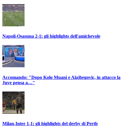
Napoli-Osasuna 2-1: gli highlights dell'amichevole
Accomando: "Dopo Kolo Muani e Alajbegovic, in attacco la
Juve pensa a…"
Milan-Inter 1-1: gli highlights del derby di Perth