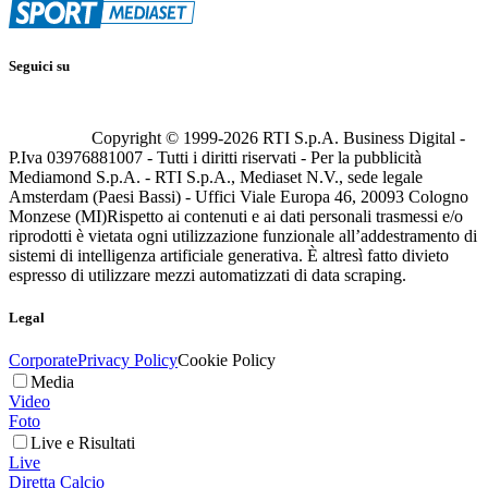
Seguici su
Copyright © 1999-
2026
RTI S.p.A. Business Digital -
P.Iva 03976881007 - Tutti i diritti riservati - Per la pubblicità
Mediamond S.p.A. - RTI S.p.A., Mediaset N.V., sede legale
Amsterdam (Paesi Bassi) - Uffici Viale Europa 46, 20093 Cologno
Monzese (MI)
Rispetto ai contenuti e ai dati personali trasmessi e/o
riprodotti è vietata ogni utilizzazione funzionale all’addestramento di
sistemi di intelligenza artificiale generativa. È altresì fatto divieto
espresso di utilizzare mezzi automatizzati di data scraping.
Legal
Corporate
Privacy Policy
Cookie Policy
Media
Video
Foto
Live e Risultati
Live
Diretta Calcio