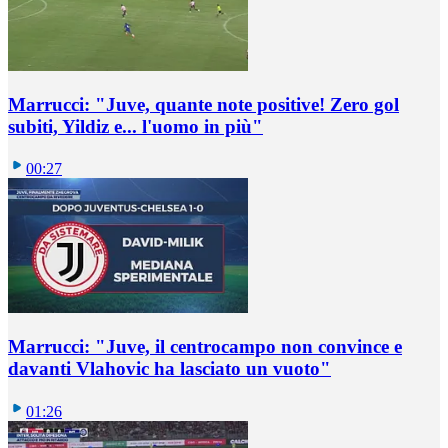
Marrucci: "Juve, quante note positive! Zero gol
subiti, Yildiz e... l'uomo in più"
00:27
Marrucci: "Juve, il centrocampo non convince e
davanti Vlahovic ha lasciato un vuoto"
01:26