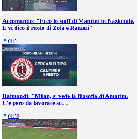
Accomando: "Ecco lo staff di Mancini in Nazionale.
E vi dico il ruolo di Zola e Ranieri"
01:51
Raimondi: "Milan, si vede la filosofia di Amorim.
C'è però da lavorare su…"
01:58