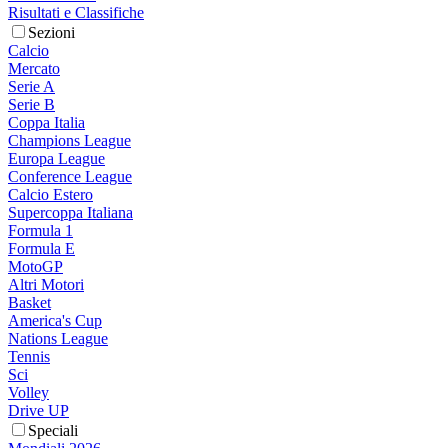
Risultati e Classifiche
Sezioni
Calcio
Mercato
Serie A
Serie B
Coppa Italia
Champions League
Europa League
Conference League
Calcio Estero
Supercoppa Italiana
Formula 1
Formula E
MotoGP
Altri Motori
Basket
America's Cup
Nations League
Tennis
Sci
Volley
Drive UP
Speciali