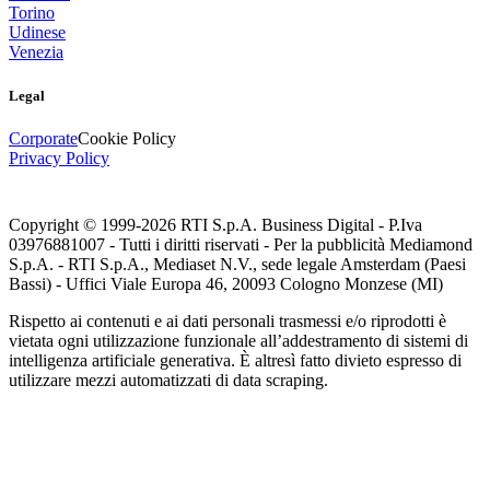
Torino
Udinese
Venezia
Legal
Corporate
Cookie Policy
Privacy Policy
Copyright © 1999-
2026
RTI S.p.A. Business Digital - P.Iva
03976881007 - Tutti i diritti riservati - Per la pubblicità Mediamond
S.p.A. - RTI S.p.A., Mediaset N.V., sede legale Amsterdam (Paesi
Bassi) - Uffici Viale Europa 46, 20093 Cologno Monzese (MI)
Rispetto ai contenuti e ai dati personali trasmessi e/o riprodotti è
vietata ogni utilizzazione funzionale all’addestramento di sistemi di
intelligenza artificiale generativa. È altresì fatto divieto espresso di
utilizzare mezzi automatizzati di data scraping.