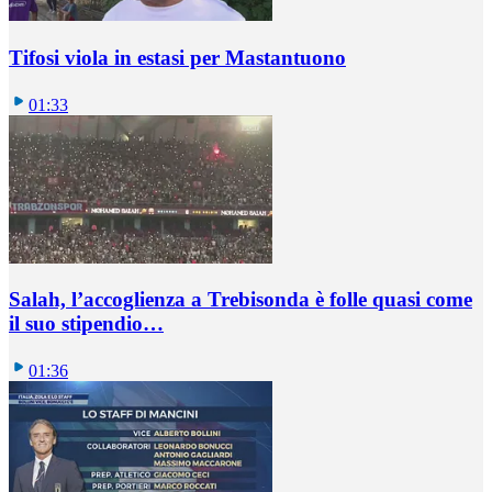
Tifosi viola in estasi per Mastantuono
01:33
Salah, l’accoglienza a Trebisonda è folle quasi come
il suo stipendio…
01:36