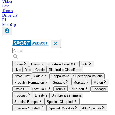
Video
Foto
Tennis
Drive UP
F1
MotoGp
Video
Pressing
Sportmediaset XXL
Foto
Live
Diretta Calcio
Risultati e Classifiche
News Live
Calcio
Coppa Italia
Supercoppa Italiana
Probabili Formazioni
Squadre
Mercato
Motori
Drive UP
Formula E
Tennis
Altri Sport
Sondaggi
Podcast
Lifestyle
Un libro a settimana
Speciali Europei
Speciali Olimpiadi
Speciale Scudetti
Speciali Mondiali
Altri Speciali