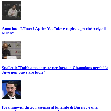
Amorim: “L’Inter? Aprite YouTube e capirete perché scelgo il
Milan”
Spalletti: "Dobbiamo entrare per forza in Champions perché la
Juve non può stare fuori"
Ibrahimovic, dietro l'assenza al funerale di Baresi c'è una