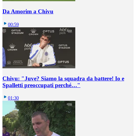
Da Amorim a Chivu
00:59
Chivu: "Juve? Siamo la squadra da battere! Io e
Spalletti preoccupati perché…"
01:30