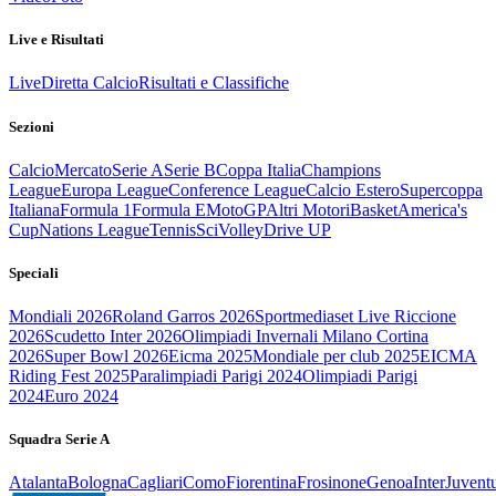
Live e Risultati
Live
Diretta Calcio
Risultati e Classifiche
Sezioni
Calcio
Mercato
Serie A
Serie B
Coppa Italia
Champions
League
Europa League
Conference League
Calcio Estero
Supercoppa
Italiana
Formula 1
Formula E
MotoGP
Altri Motori
Basket
America's
Cup
Nations League
Tennis
Sci
Volley
Drive UP
Speciali
Mondiali 2026
Roland Garros 2026
Sportmediaset Live Riccione
2026
Scudetto Inter 2026
Olimpiadi Invernali Milano Cortina
2026
Super Bowl 2026
Eicma 2025
Mondiale per club 2025
EICMA
Riding Fest 2025
Paralimpiadi Parigi 2024
Olimpiadi Parigi
2024
Euro 2024
Squadra Serie A
Atalanta
Bologna
Cagliari
Como
Fiorentina
Frosinone
Genoa
Inter
Juvent