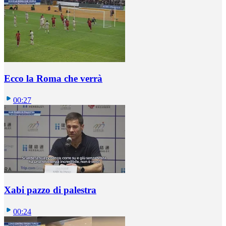
Ecco la Roma che verrà
00:27
Xabi pazzo di palestra
00:24