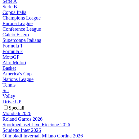
Serie A
Serie B
Coppa Italia
Champions League
Europa League
Conference League
Calcio Estero
Supercoppa Italiana
Formula 1
Formula E
MotoGP
Altri Motori
Basket
America's Cup
Nations League
Tennis
Sci
Volley
Drive UP
Speciali
Mondiali 2026
Roland Garros 2026
Sportmediaset Live Riccione 2026
Scudetto Inter 2026
Olimpiadi Invernali Milano Cortina 2026