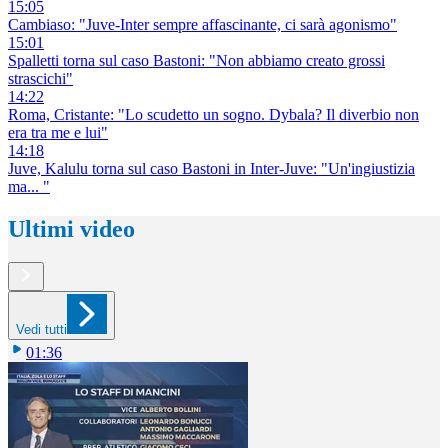
15:05
Cambiaso: "Juve-Inter sempre affascinante, ci sarà agonismo"
15:01
Spalletti torna sul caso Bastoni: "Non abbiamo creato grossi
strascichi"
14:22
Roma, Cristante: "Lo scudetto un sogno. Dybala? Il diverbio non
era tra me e lui"
14:18
Juve, Kalulu torna sul caso Bastoni in Inter-Juve: "Un'ingiustizia
ma... "
Ultimi video
Vedi tutti
01:36