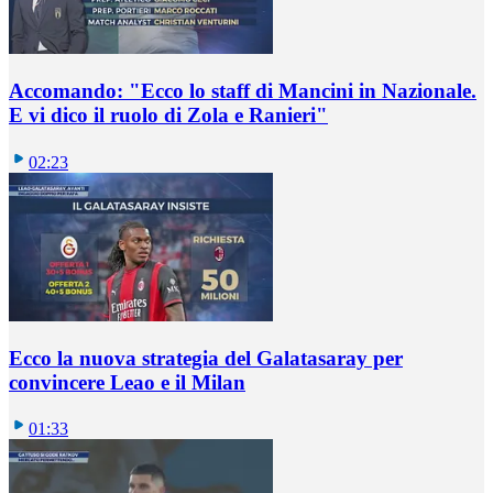
Accomando: "Ecco lo staff di Mancini in Nazionale.
E vi dico il ruolo di Zola e Ranieri"
02:23
Ecco la nuova strategia del Galatasaray per
convincere Leao e il Milan
01:33