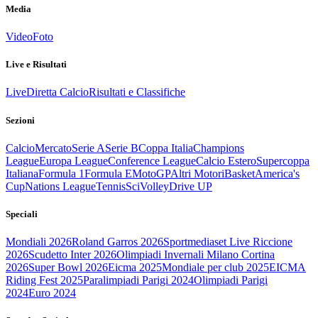
Media
Video
Foto
Live e Risultati
Live
Diretta Calcio
Risultati e Classifiche
Sezioni
Calcio
Mercato
Serie A
Serie B
Coppa Italia
Champions
League
Europa League
Conference League
Calcio Estero
Supercoppa
Italiana
Formula 1
Formula E
MotoGP
Altri Motori
Basket
America's
Cup
Nations League
Tennis
Sci
Volley
Drive UP
Speciali
Mondiali 2026
Roland Garros 2026
Sportmediaset Live Riccione
2026
Scudetto Inter 2026
Olimpiadi Invernali Milano Cortina
2026
Super Bowl 2026
Eicma 2025
Mondiale per club 2025
EICMA
Riding Fest 2025
Paralimpiadi Parigi 2024
Olimpiadi Parigi
2024
Euro 2024