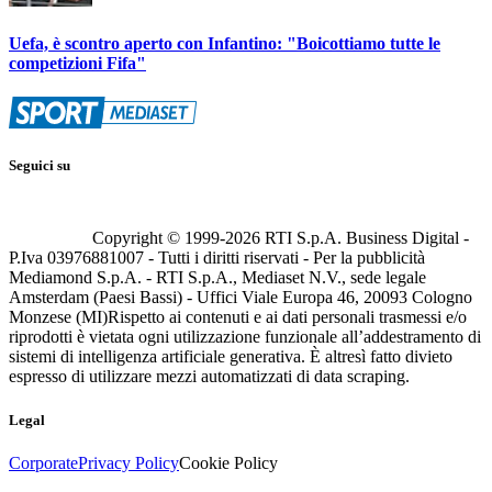
Uefa, è scontro aperto con Infantino: "Boicottiamo tutte le
competizioni Fifa"
Seguici su
Copyright © 1999-
2026
RTI S.p.A. Business Digital -
P.Iva 03976881007 - Tutti i diritti riservati - Per la pubblicità
Mediamond S.p.A. - RTI S.p.A., Mediaset N.V., sede legale
Amsterdam (Paesi Bassi) - Uffici Viale Europa 46, 20093 Cologno
Monzese (MI)
Rispetto ai contenuti e ai dati personali trasmessi e/o
riprodotti è vietata ogni utilizzazione funzionale all’addestramento di
sistemi di intelligenza artificiale generativa. È altresì fatto divieto
espresso di utilizzare mezzi automatizzati di data scraping.
Legal
Corporate
Privacy Policy
Cookie Policy