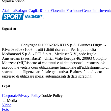
Squadra Serie A
Atalanta
Bologna
Cagliari
Como
Fiorentina
Frosinone
Genoa
Inter
Juvent
Seguici su
Copyright © 1999-
2026
RTI S.p.A. Business Digital -
P.Iva 03976881007 - Tutti i diritti riservati - Per la pubblicità
Mediamond S.p.A. - RTI S.p.A., Mediaset N.V., sede legale
Amsterdam (Paesi Bassi) - Uffici Viale Europa 46, 20093 Cologno
Monzese (MI)
Rispetto ai contenuti e ai dati personali trasmessi e/o
riprodotti è vietata ogni utilizzazione funzionale all’addestramento di
sistemi di intelligenza artificiale generativa. È altresì fatto divieto
espresso di utilizzare mezzi automatizzati di data scraping.
Legal
Corporate
Privacy Policy
Cookie Policy
Media
Video
Foto