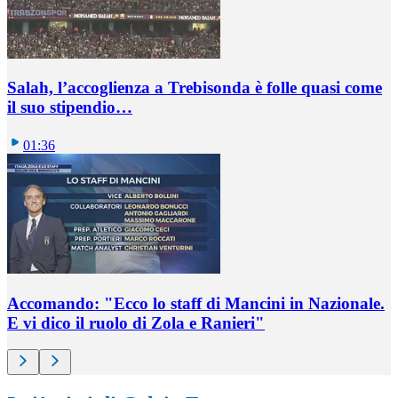
Salah, l’accoglienza a Trebisonda è folle quasi come
il suo stipendio…
01:36
Accomando: "Ecco lo staff di Mancini in Nazionale.
E vi dico il ruolo di Zola e Ranieri"