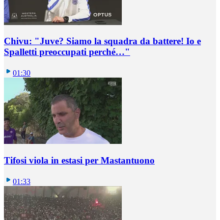
Chivu: "Juve? Siamo la squadra da battere! Io e
Spalletti preoccupati perché…"
01:30
Tifosi viola in estasi per Mastantuono
01:33