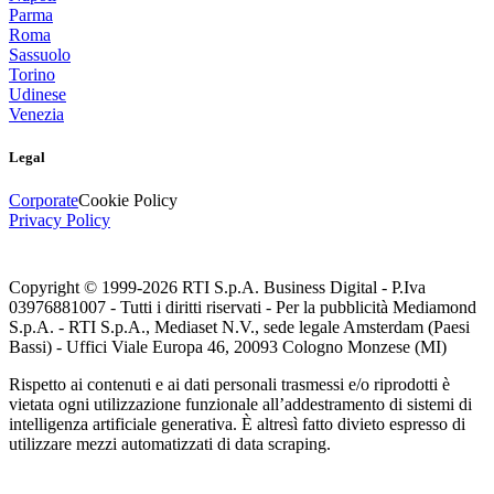
Parma
Roma
Sassuolo
Torino
Udinese
Venezia
Legal
Corporate
Cookie Policy
Privacy Policy
Copyright © 1999-
2026
RTI S.p.A. Business Digital - P.Iva
03976881007 - Tutti i diritti riservati - Per la pubblicità Mediamond
S.p.A. - RTI S.p.A., Mediaset N.V., sede legale Amsterdam (Paesi
Bassi) - Uffici Viale Europa 46, 20093 Cologno Monzese (MI)
Rispetto ai contenuti e ai dati personali trasmessi e/o riprodotti è
vietata ogni utilizzazione funzionale all’addestramento di sistemi di
intelligenza artificiale generativa. È altresì fatto divieto espresso di
utilizzare mezzi automatizzati di data scraping.