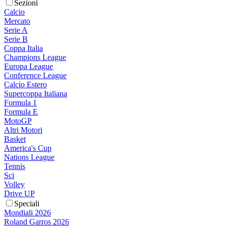
Sezioni
Calcio
Mercato
Serie A
Serie B
Coppa Italia
Champions League
Europa League
Conference League
Calcio Estero
Supercoppa Italiana
Formula 1
Formula E
MotoGP
Altri Motori
Basket
America's Cup
Nations League
Tennis
Sci
Volley
Drive UP
Speciali
Mondiali 2026
Roland Garros 2026