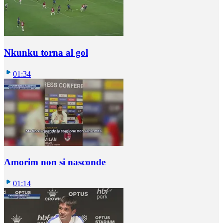
Nkunku torna al gol
01:34
Amorim non si nasconde
01:14