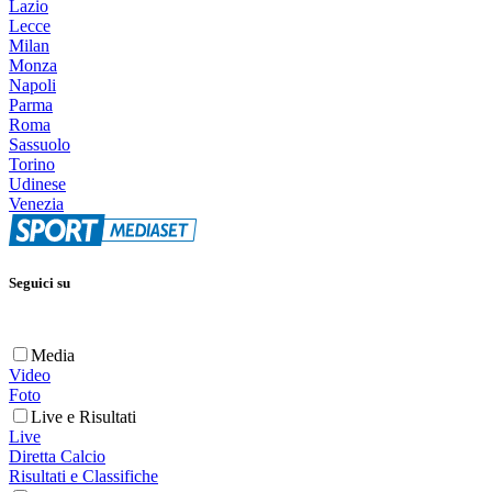
Lazio
Lecce
Milan
Monza
Napoli
Parma
Roma
Sassuolo
Torino
Udinese
Venezia
Seguici su
Media
Video
Foto
Live e Risultati
Live
Diretta Calcio
Risultati e Classifiche