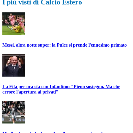
I più visti di Calcio Estero
Messi, altra notte super: la Pulce si prende l'ennesimo primato
La Fifa per ora sta con Infantino: "Pieno sostegno. Ma che
errore l'apertura ai privati"