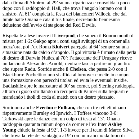
dalla firma di Almiron al 29’ su una ripartenza e consolidata poco
dopo con il raddoppio di Hall, che trova l’angolo lontano con il
sinistro. Al 61’ completa la festa dei bianconeri Willock, che dal
limite batte Onana e cala il tris finale, decretando l’ennesima
delusione dell’avvio di stagione dei Red Devils.
Rispetta le attese invece il
Liverpool
, che supera il Bournemouth di
misura per 1-2: Gakpo apre i conti sugli sviluppi di un corner alla
mezz’ora, poi l’ex Roma
Kluivert
pareggia al 64’ sempre su una
situazione nata da calcio d’angolo. Il gol vittoria è firmato dalla perla
di destro di Darwin Nuñez al 70’: l’attaccante dell’Uruguay riceve
un lancio di Alexander-Arnold, rientra e lascia partire un gran tiro
che supera Radu. Sorride anche il
Chelsea
, che passa 2-0 con il
Blackburn: Pochettino non si affida al turnover e mette in campo
una formazione con parecchi titolari ed evita le eventuali insidie.
Badiashile apre le marcature al 30’ su corner, poi Sterling raddoppia
all’ora di gioco sfruttando un recupero di Palmer sulla trequarti e
mandando i titoli di coda al match con un destro piazzato.
Sorridono anche
Everton e Fulham,
che con tre reti eliminano
rispettivamente Burnley ed Ipswich. I Toffees vincono 3-0:
Tarkowski apre le danze con un colpo di testa al 13’, Onana
raddoppia quaranta minuti dopo da corner e l’ex Inter
Ashley
Young
chiude la festa al 92’. 1-3 invece per il team di Marco Silva,
che trova la rete del vantaggio al 9’ con un mancino da fuori di