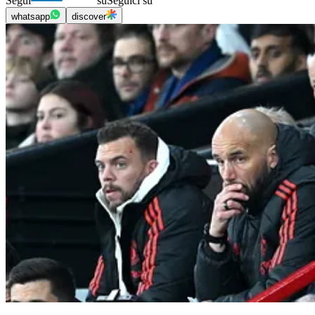
Segui
su
Seguici su
whatsapp
discover