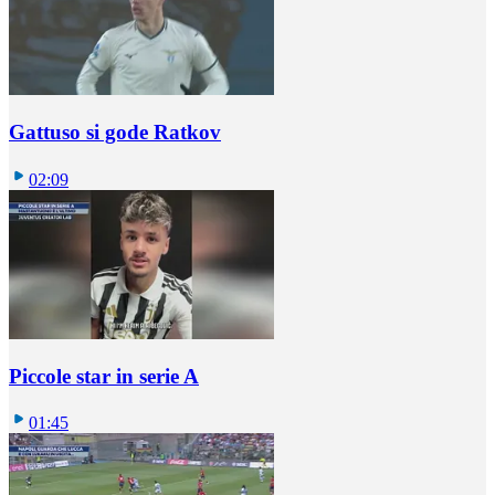
Gattuso si gode Ratkov
02:09
Piccole star in serie A
01:45