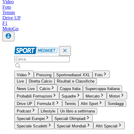
Video
Foto
Tennis
Drive UP
F1
MotoGp
Video
Pressing
Sportmediaset XXL
Foto
Live
Diretta Calcio
Risultati e Classifiche
News Live
Calcio
Coppa Italia
Supercoppa Italiana
Probabili Formazioni
Squadre
Mercato
Motori
Drive UP
Formula E
Tennis
Altri Sport
Sondaggi
Podcast
Lifestyle
Un libro a settimana
Speciali Europei
Speciali Olimpiadi
Speciale Scudetti
Speciali Mondiali
Altri Speciali