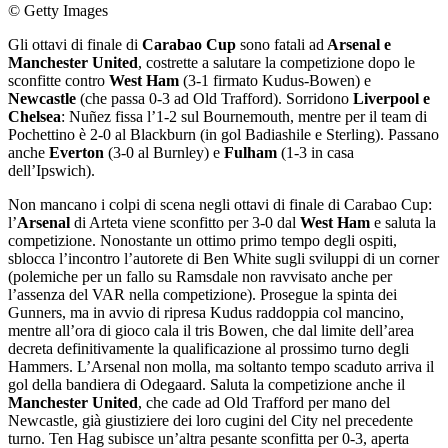
© Getty Images
Gli ottavi di finale di
Carabao Cup
sono fatali ad
Arsenal e
Manchester United
, costrette a salutare la competizione dopo le
sconfitte contro
West Ham
(3-1 firmato Kudus-Bowen) e
Newcastle
(che passa 0-3 ad Old Trafford). Sorridono
Liverpool e
Chelsea
: Nuñez fissa l’1-2 sul Bournemouth, mentre per il team di
Pochettino è 2-0 al Blackburn (in gol Badiashile e Sterling). Passano
anche
Everton
(3-0 al Burnley) e
Fulham
(1-3 in casa
dell’Ipswich).
Non mancano i colpi di scena negli ottavi di finale di Carabao Cup:
l’
Arsenal
di Arteta viene sconfitto per 3-0 dal
West Ham
e saluta la
competizione. Nonostante un ottimo primo tempo degli ospiti,
sblocca l’incontro l’autorete di Ben White sugli sviluppi di un corner
(polemiche per un fallo su Ramsdale non ravvisato anche per
l’assenza del VAR nella competizione). Prosegue la spinta dei
Gunners, ma in avvio di ripresa Kudus raddoppia col mancino,
mentre all’ora di gioco cala il tris Bowen, che dal limite dell’area
decreta definitivamente la qualificazione al prossimo turno degli
Hammers. L’Arsenal non molla, ma soltanto tempo scaduto arriva il
gol della bandiera di Odegaard. Saluta la competizione anche il
Manchester United
, che cade ad Old Trafford per mano del
Newcastle, già giustiziere dei loro cugini del City nel precedente
turno. Ten Hag subisce un’altra pesante sconfitta per 0-3, aperta