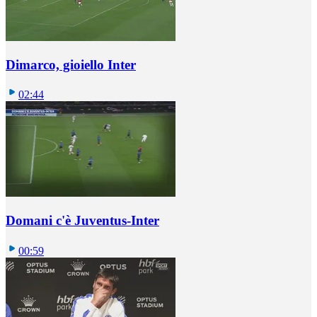
Dimarco, gioiello Inter
02:44
Domani c'è Juventus-Inter
00:59