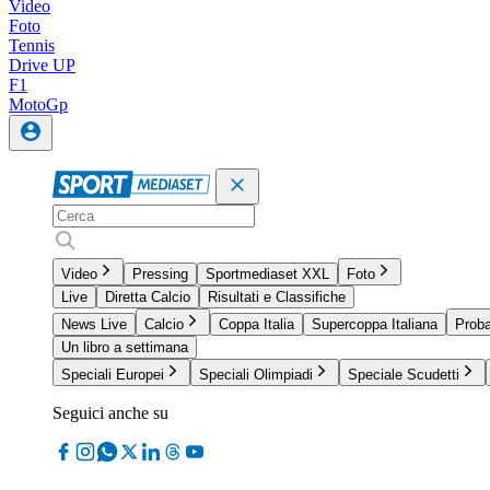
Video
Foto
Tennis
Drive UP
F1
MotoGp
Video
Pressing
Sportmediaset XXL
Foto
Live
Diretta Calcio
Risultati e Classifiche
News Live
Calcio
Coppa Italia
Supercoppa Italiana
Proba
Un libro a settimana
Speciali Europei
Speciali Olimpiadi
Speciale Scudetti
Seguici anche su