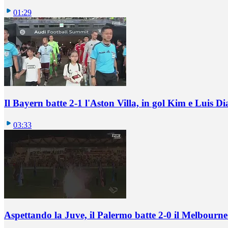
01:29
Il Bayern batte 2-1 l'Aston Villa, in gol Kim e Luis Di
03:33
Aspettando la Juve, il Palermo batte 2-0 il Melbourne