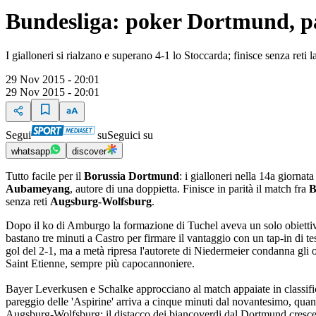
Bundesliga: poker Dortmund, pa
I gialloneri si rialzano e superano 4-1 lo Stoccarda; finisce senza reti
29 Nov 2015 - 20:01
29 Nov 2015 - 20:01
Segui
su
Seguici su
whatsapp
discover
Tutto facile per il
Borussia Dortmund
: i gialloneri nella 14a giorna
Aubameyang
, autore di una doppietta. Finisce in parità il match fra
B
senza reti
Augsburg-Wolfsburg
.
Dopo il ko di Amburgo la formazione di Tuchel aveva un solo obiettivo:
bastano tre minuti a Castro per firmare il vantaggio con un tap-in di te
gol del 2-1, ma a metà ripresa l'autorete di Niedermeier condanna gli 
Saint Etienne, sempre più capocannoniere.
Bayer Leverkusen e Schalke approcciano al match appaiate in classifica
pareggio delle 'Aspirine' arriva a cinque minuti dal novantesimo, quando
Augsburg-Wolfsburg: il distacco dei biancoverdi dal Dortmund cresce 