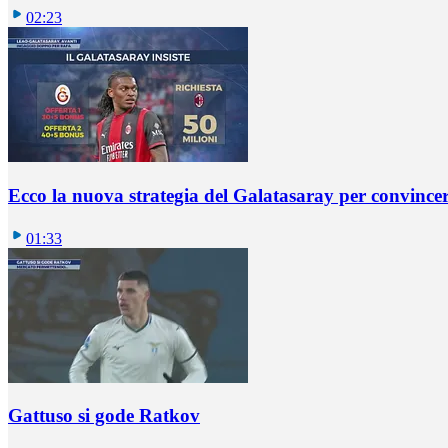
02:23
Ecco la nuova strategia del Galatasaray per convincer
01:33
Gattuso si gode Ratkov