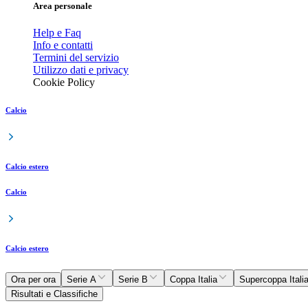
Area personale
Help e Faq
Info e contatti
Termini del servizio
Utilizzo dati e privacy
Cookie Policy
Calcio
Calcio estero
Calcio
Calcio estero
Ora per ora
Serie A
Serie B
Coppa Italia
Supercoppa Itali
Risultati e Classifiche