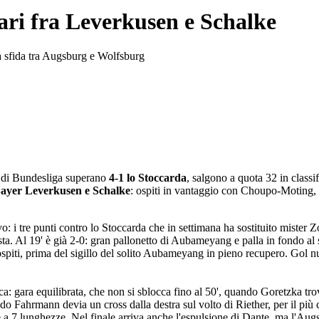
ri fra Leverkusen e Schalke
 la sfida tra Augsburg e Wolfsburg
ta di Bundesliga superano
4-1 lo Stoccarda
, salgono a quota 32 in classif
ayer Leverkusen e Schalke
: ospiti in vantaggio con Choupo-Moting, '
 i tre punti contro lo Stoccarda che in settimana ha sostituito mister Z
sta. Al 19' è già 2-0: gran pallonetto di Aubameyang e palla in fondo al 
ospiti, prima del sigillo del solito Aubameyang in pieno recupero. Gol n
: gara equilibrata, che non si sblocca fino al 50', quando Goretzka trov
 Fahrmann devia un cross dalla destra sul volto di Riether, per il più cla
a 7 lunghezze. Nel finale arriva anche l'espulsione di Dante, ma l'Au