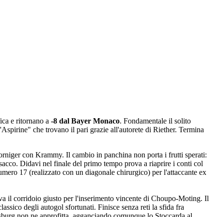
ica e ritornano a
-8 dal Bayer Monaco
. Fondamentale il solito
Aspirine" che trovano il pari grazie all'autorete di Riether. Termina
orniger con Krammy. Il cambio in panchina non porta i frutti sperati:
sacco. Didavi nel finale del primo tempo prova a riaprire i conti col
umero 17 (realizzato con un diagonale chirurgico) per l'attaccante ex
a il corridoio giusto per l'inserimento vincente di Choupo-Moting. Il
ssico degli autogol sfortunati. Finisce senza reti la sfida fra
gsburg non ne approfitta, agganciando comunque lo Stoccarda al