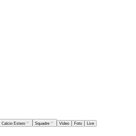
Calcio Estero
Squadre
Video
Foto
Live