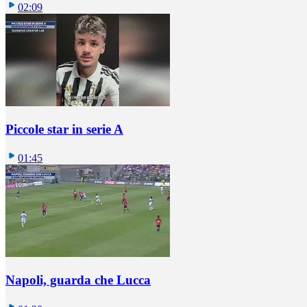
02:09
Piccole star in serie A
01:45
Napoli, guarda che Lucca