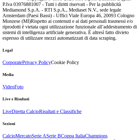
P.Iva 03976881007 - Tutti i diritti riservati - Per la pubblicità
Mediamond S.p.A. - RTI S.p.A., Mediaset N.V., sede legale
Amsterdam (Paesi Bassi) - Uffici Viale Europa 46, 20093 Cologno
Monzese (MI)
Rispetto ai contenuti e ai dati personali trasmessi e/o
riprodotti è vietata ogni utilizzazione funzionale all’addestramento di
sistemi di intelligenza artificiale generativa. È altresì fatto divieto
espresso di utilizzare mezzi automatizzati di data scraping.
Legal
Corporate
Privacy Policy
Cookie Policy
Media
Video
Foto
Live e Risultati
Live
Diretta Calcio
Risultati e Classifiche
Sezioni
Calcio
Mercato
Serie A
Serie B
Coppa Italia
Champions