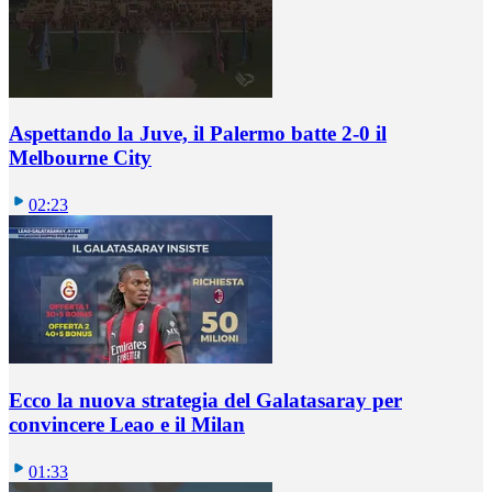
Aspettando la Juve, il Palermo batte 2-0 il
Melbourne City
02:23
Ecco la nuova strategia del Galatasaray per
convincere Leao e il Milan
01:33