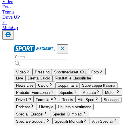
Video
Foto
Tennis
Drive UP
F1
MotoGp
Video
Pressing
Sportmediaset XXL
Foto
Live
Diretta Calcio
Risultati e Classifiche
News Live
Calcio
Coppa Italia
Supercoppa Italiana
Probabili Formazioni
Squadre
Mercato
Motori
Drive UP
Formula E
Tennis
Altri Sport
Sondaggi
Podcast
Lifestyle
Un libro a settimana
Speciali Europei
Speciali Olimpiadi
Speciale Scudetti
Speciali Mondiali
Altri Speciali