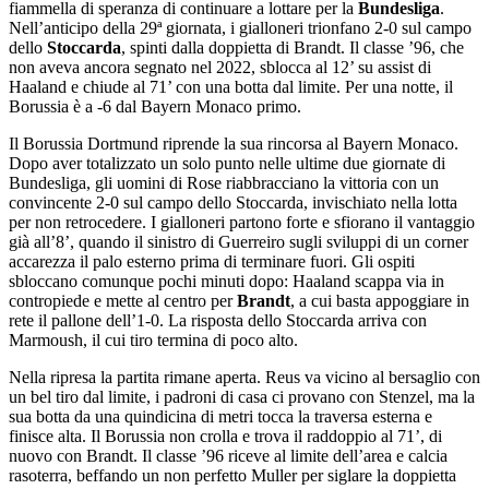
fiammella di speranza di continuare a lottare per la
Bundesliga
.
Nell’anticipo della 29ª giornata, i gialloneri trionfano 2-0 sul campo
dello
Stoccarda
, spinti dalla doppietta di Brandt. Il classe ’96, che
non aveva ancora segnato nel 2022, sblocca al 12’ su assist di
Haaland e chiude al 71’ con una botta dal limite. Per una notte, il
Borussia è a -6 dal Bayern Monaco primo.
Il Borussia Dortmund riprende la sua rincorsa al Bayern Monaco.
Dopo aver totalizzato un solo punto nelle ultime due giornate di
Bundesliga, gli uomini di Rose riabbracciano la vittoria con un
convincente 2-0 sul campo dello Stoccarda, invischiato nella lotta
per non retrocedere. I gialloneri partono forte e sfiorano il vantaggio
già all’8’, quando il sinistro di Guerreiro sugli sviluppi di un corner
accarezza il palo esterno prima di terminare fuori. Gli ospiti
sbloccano comunque pochi minuti dopo: Haaland scappa via in
contropiede e mette al centro per
Brandt
, a cui basta appoggiare in
rete il pallone dell’1-0. La risposta dello Stoccarda arriva con
Marmoush, il cui tiro termina di poco alto.
Nella ripresa la partita rimane aperta. Reus va vicino al bersaglio con
un bel tiro dal limite, i padroni di casa ci provano con Stenzel, ma la
sua botta da una quindicina di metri tocca la traversa esterna e
finisce alta. Il Borussia non crolla e trova il raddoppio al 71’, di
nuovo con Brandt. Il classe ’96 riceve al limite dell’area e calcia
rasoterra, beffando un non perfetto Muller per siglare la doppietta