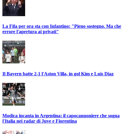
La Fifa per ora sta con Infantino: "Pieno sostegno. Ma che
errore l'apertura ai privati"
Il Bayern batte 2-1 l'Aston Villa, in gol Kim e Luis Diaz
Modica incanta in Argentina: il capocannoniere che sogna
l'Italia nei radar di Juve e Fiorentina