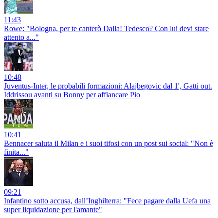
11:43
Rowe: "Bologna, per te canterò Dalla! Tedesco? Con lui devi stare
attento a..."
10:48
Juventus-Inter, le probabili formazioni: Alajbegovic dal 1', Gatti out.
Iddrissou avanti su Bonny per affiancare Pio
10:41
Bennacer saluta il Milan e i suoi tifosi con un post sui social: "Non è
finita..."
09:21
Infantino sotto accusa, dall’Inghilterra: "Fece pagare dalla Uefa una
super liquidazione per l'amante"