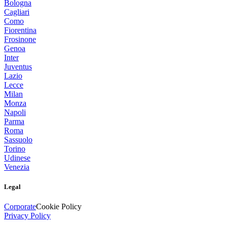
Bologna
Cagliari
Como
Fiorentina
Frosinone
Genoa
Inter
Juventus
Lazio
Lecce
Milan
Monza
Napoli
Parma
Roma
Sassuolo
Torino
Udinese
Venezia
Legal
Corporate
Cookie Policy
Privacy Policy