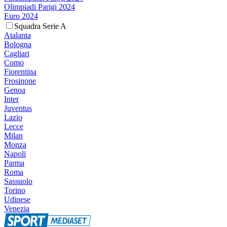
Olimpiadi Parigi 2024
Euro 2024
Squadra Serie A
Atalanta
Bologna
Cagliari
Como
Fiorentina
Frosinone
Genoa
Inter
Juventus
Lazio
Lecce
Milan
Monza
Napoli
Parma
Roma
Sassuolo
Torino
Udinese
Venezia