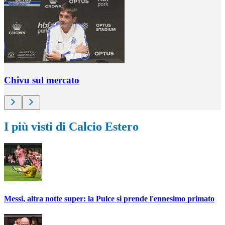
Chivu sul mercato
I più visti di Calcio Estero
Messi, altra notte super: la Pulce si prende l'ennesimo primato