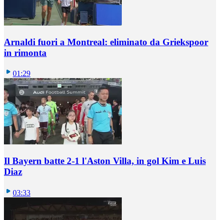
Arnaldi fuori a Montreal: eliminato da Griekspoor
in rimonta
01:29
Il Bayern batte 2-1 l'Aston Villa, in gol Kim e Luis
Diaz
03:33