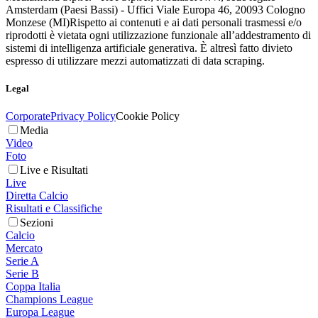
Amsterdam (Paesi Bassi) - Uffici Viale Europa 46, 20093 Cologno
Monzese (MI)
Rispetto ai contenuti e ai dati personali trasmessi e/o
riprodotti è vietata ogni utilizzazione funzionale all’addestramento di
sistemi di intelligenza artificiale generativa. È altresì fatto divieto
espresso di utilizzare mezzi automatizzati di data scraping.
Legal
Corporate
Privacy Policy
Cookie Policy
Media
Video
Foto
Live e Risultati
Live
Diretta Calcio
Risultati e Classifiche
Sezioni
Calcio
Mercato
Serie A
Serie B
Coppa Italia
Champions League
Europa League