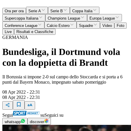
Ora per ora
Serie A
Serie B
Coppa Italia
Supercoppa Italiana
Champions League
Europa League
Conference League
Calcio Estero
Squadre
Video
Foto
Live
Risultati e Classifiche
GERMANIA
Bundesliga, il Dortmund vola
con la doppietta di Brandt
Il Borussia si impone 2-0 sul campo dello Stoccarda e si porta a 6
punti dal Bayern Monaco, impegnato sabato pomeriggio
08 Apr 2022 - 22:31
08 Apr 2022 - 22:31
Segui
su
Seguici su
whatsapp
discover