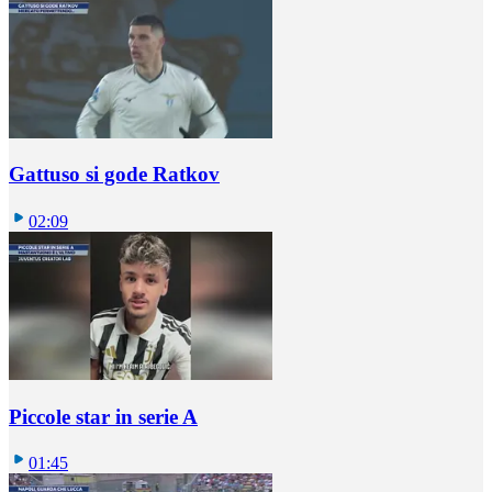
Gattuso si gode Ratkov
02:09
Piccole star in serie A
01:45