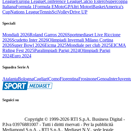
League
Europa League
Conference League
Calcio Estero
Supercoppa
Italiana
Formula 1
Formula E
MotoGP
Altri Motori
Basket
America's
Cup
Nations League
Tennis
Sci
Volley
Drive UP
Speciali
Mondiali 2026
Roland Garros 2026
Sportmediaset Live Riccione
2026
Scudetto Inter 2026
Olimpiadi Invernali Milano Cortina
2026
Super Bowl 2026
Eicma 2025
Mondiale per club 2025
EICMA
Riding Fest 2025
Paralimpiadi Parigi 2024
Olimpiadi Parigi
2024
Euro 2024
Squadra Serie A
Atalanta
Bologna
Cagliari
Como
Fiorentina
Frosinone
Genoa
Inter
Juvent
Seguici su
Copyright © 1999-
2026
RTI S.p.A. Business Digital -
P.Iva 03976881007 - Tutti i diritti riservati - Per la pubblicità
Mediamond S.p.A. - RTI S.p.A., Mediaset N.V., sede legale