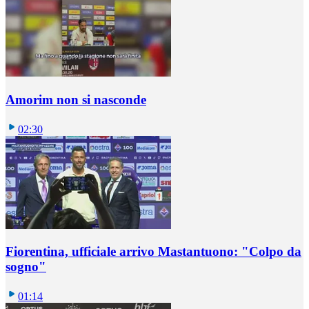
Amorim non si nasconde
02:30
Fiorentina, ufficiale arrivo Mastantuono: "Colpo da
sogno"
01:14