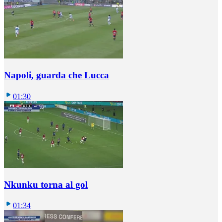
Napoli, guarda che Lucca
01:30
Nkunku torna al gol
01:34