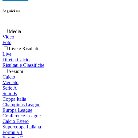
Seguici su
Media
Video
Foto
Live e Risultati
Live
Diretta Calcio
Risultati e Classifiche
Sezioni
Calcio
Mercato
Serie A
Serie B
Coppa Italia
Champions League
Europa League
Conference League
Calcio Estero
Supercoppa Italiana
Formula 1
Formula E