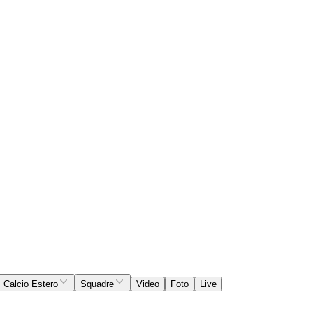
Calcio Estero
Squadre
Video
Foto
Live