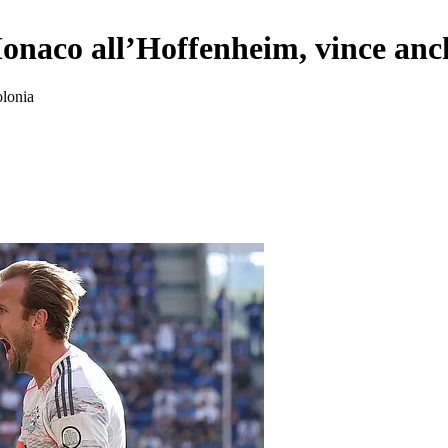
naco all’Hoffenheim, vince anch
olonia