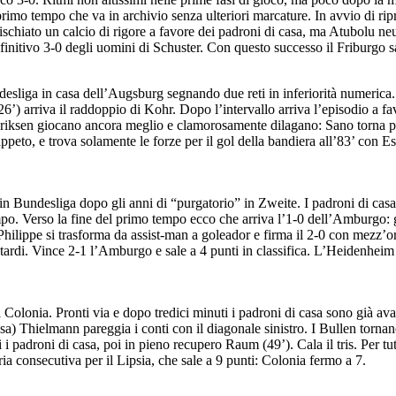
rimo tempo che va in archivio senza ulteriori marcature. In avvio di ripr
fischiato un calcio di rigore a favore dei padroni di casa, ma Atubolu ne
definitivo 3-0 degli uomini di Schuster. Con questo successo il Friburgo 
desliga in casa dell’Augsburg segnando due reti in inferiorità numerica.
 26’) arriva il raddoppio di Kohr. Dopo l’intervallo arriva l’episodio a
ksen giocano ancora meglio e clamorosamente dilagano: Sano torna prota
appeto, e trova solamente le forze per il gol della bandiera all’83’ con 
n Bundesliga dopo gli anni di “purgatorio” in Zweite. I padroni di casa i
ampo. Verso la fine del primo tempo ecco che arriva l’1-0 dell’Amburgo
Philippe si trasforma da assist-man a goleador e firma il 2-0 con mezz’ora
tardi. Vince 2-1 l’Amburgo e sale a 4 punti in classifica. L’Heidenheim
l Colonia. Pronti via e dopo tredici minuti i padroni di casa sono già av
presa) Thielmann pareggia i conti con il diagonale sinistro. I Bullen torn
 i padroni di casa, poi in pieno recupero Raum (49’). Cala il tris. Per 
ria consecutiva per il Lipsia, che sale a 9 punti: Colonia fermo a 7.