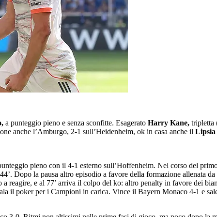
,
a punteggio pieno e senza sconfitte. Esagerato
Harry Kane,
tripletta
zione anche l’Amburgo, 2-1 sull’Heidenheim, ok in casa anche il
Lipsi
punteggio pieno con il 4-1 esterno sull’Hoffenheim. Nel corso del primo
l 44’. Dopo la pausa altro episodio a favore della formazione allenata 
a reagire, e al 77’ arriva il colpo del ko: altro penalty in favore dei bian
 cala il poker per i Campioni in carica. Vince il Bayern Monaco 4-1 e sale 
3-0. Ritmi non altissimi nelle prime fasi di gioco, ma poco dopo la mez