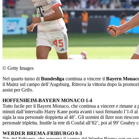
© Getty Images
Nel quarto turno di
Bundesliga
continua a vincere il
Bayern Monaco
il Mainz sul campo dell’Augsburg. Ritrova la vittoria dopo la promo
assist per Grifo.
HOFFENHEIM-BAYERN MONACO 1-4
Tutto facile per il Bayern Monaco, che continua a vincere e rimane a 
minuti dall’intervallo Harry Kane porta avanti i suoi firmando l’1-0 a
sigla la sua personale doppietta al 48’. Gli uomini di Ilzer non riescono 
personale tripletta. Inutile la rete di Coufal all’82’, poi al 99’ Gnabry
WERDER BREMA-FRIBURGO 0-3
Tris del Friburgo, che espugna il campo del Werder Brema con un secco 