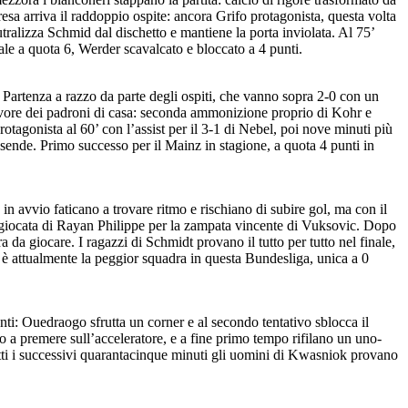
esa arriva il raddoppio ospite: ancora Grifo protagonista, questa volta
utralizza Schmid dal dischetto e mantiene la porta inviolata. Al 75’
sale a quota 6, Werder scavalcato e bloccato a 4 punti.
 Partenza a razzo da parte degli ospiti, che vanno sopra 2-0 con un
 favore dei padroni di casa: seconda ammonizione proprio di Kohr e
gonista al 60’ con l’assist per il 3-1 di Nebel, poi nove minuti più
Essende. Primo successo per il Mainz in stagione, a quota 4 punti in
n avvio faticano a trovare ritmo e rischiano di subire gol, ma con il
: giocata di Rayan Philippe per la zampata vincente di Vuksovic. Dopo
 da giocare. I ragazzi di Schmidt provano il tutto per tutto nel finale,
 è attualmente la peggior squadra in questa Bundesliga, unica a 0
anti: Ouedraogo sfrutta un corner e al secondo tentativo sblocca il
ano a premere sull’acceleratore, e a fine primo tempo rifilano un uno-
tutti i successivi quarantacinque minuti gli uomini di Kwasniok provano