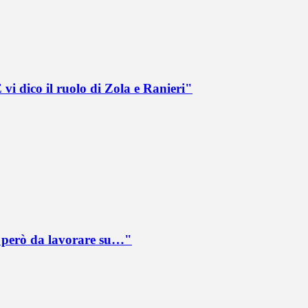
vi dico il ruolo di Zola e Ranieri"
è però da lavorare su…"