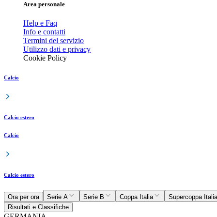
Area personale
Help e Faq
Info e contatti
Termini del servizio
Utilizzo dati e privacy
Cookie Policy
Calcio
Calcio estero
Calcio
Calcio estero
Ora per ora
Serie A
Serie B
Coppa Italia
Supercoppa Itali
Risultati e Classifiche
GERMANIA