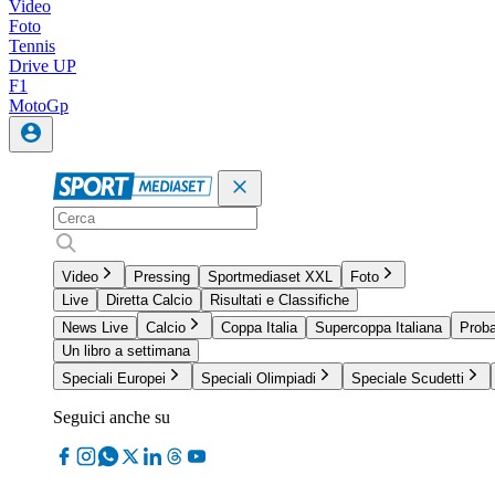
Video
Foto
Tennis
Drive UP
F1
MotoGp
Video
Pressing
Sportmediaset XXL
Foto
Live
Diretta Calcio
Risultati e Classifiche
News Live
Calcio
Coppa Italia
Supercoppa Italiana
Proba
Un libro a settimana
Speciali Europei
Speciali Olimpiadi
Speciale Scudetti
Seguici anche su