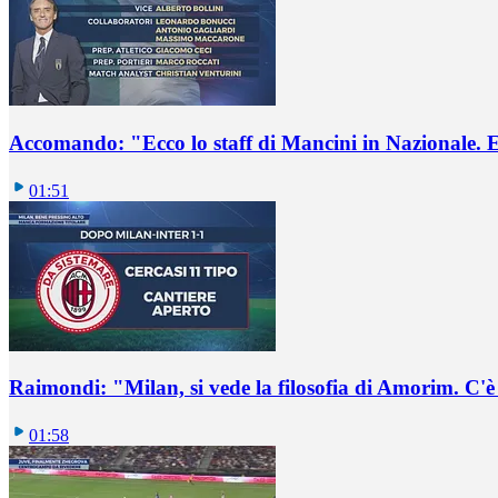
Accomando: "Ecco lo staff di Mancini in Nazionale. E 
01:51
Raimondi: "Milan, si vede la filosofia di Amorim. C'
01:58