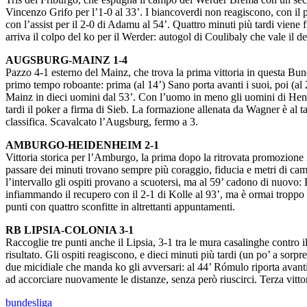
Vincenzo Grifo per l’1-0 al 33’. I biancoverdi non reagiscono, con il p
con l’assist per il 2-0 di Adamu al 54’. Quattro minuti più tardi viene 
arriva il colpo del ko per il Werder: autogol di Coulibaly che vale il 
AUGSBURG-MAINZ 1-4
Pazzo 4-1 esterno del Mainz, che trova la prima vittoria in questa Bun
primo tempo roboante: prima (al 14’) Sano porta avanti i suoi, poi (al
Mainz in dieci uomini dal 53’. Con l’uomo in meno gli uomini di Henri
tardi il poker a firma di Sieb. La formazione allenata da Wagner è al t
classifica. Scavalcato l’Augsburg, fermo a 3.
AMBURGO-HEIDENHEIM 2-1
Vittoria storica per l’Amburgo, la prima dopo la ritrovata promozione i
passare dei minuti trovano sempre più coraggio, fiducia e metri di c
l’intervallo gli ospiti provano a scuotersi, ma al 59’ cadono di nuovo: 
infiammando il recupero con il 2-1 di Kolle al 93’, ma è ormai troppo 
punti con quattro sconfitte in altrettanti appuntamenti.
RB LIPSIA-COLONIA 3-1
Raccoglie tre punti anche il Lipsia, 3-1 tra le mura casalinghe contro i
risultato. Gli ospiti reagiscono, e dieci minuti più tardi (un po’ a sor
due micidiale che manda ko gli avversari: al 44’ Rómulo riporta avanti
ad accorciare nuovamente le distanze, senza però riuscirci. Terza vitto
bundesliga