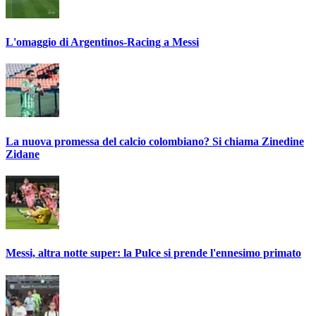
L'omaggio di Argentinos-Racing a Messi
La nuova promessa del calcio colombiano? Si chiama Zinedine
Zidane
Messi, altra notte super: la Pulce si prende l'ennesimo primato