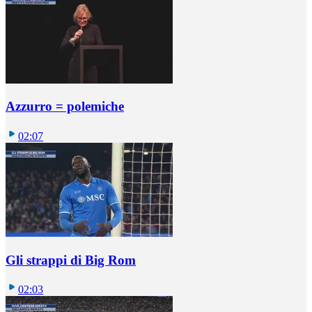
Azzurro = polemiche
02:07
Gli strappi di Big Rom
02:03