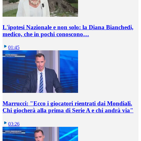
L'ipotesi Nazionale e non solo: la Diana Bianchedi,
medico, che in pochi conoscono…
01:45
Marrucci: "Ecco i giocatori rientrati dai Mondiali.
Chi giocherà alla prima di Serie A e chi andrà via"
03:26