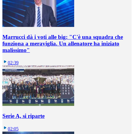
Marrucci dà i voti alle big: "C'è una squadra che
funziona a meraviglia. Un allenatore ha iniziato
malissimo"
02:39
Serie A, si riparte
02:05