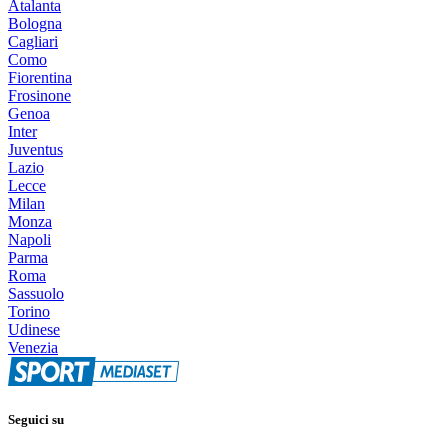
Atalanta
Bologna
Cagliari
Como
Fiorentina
Frosinone
Genoa
Inter
Juventus
Lazio
Lecce
Milan
Monza
Napoli
Parma
Roma
Sassuolo
Torino
Udinese
Venezia
Seguici su