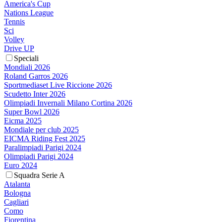
America's Cup
Nations League
Tennis
Sci
Volley
Drive UP
Speciali
Mondiali 2026
Roland Garros 2026
Sportmediaset Live Riccione 2026
Scudetto Inter 2026
Olimpiadi Invernali Milano Cortina 2026
Super Bowl 2026
Eicma 2025
Mondiale per club 2025
EICMA Riding Fest 2025
Paralimpiadi Parigi 2024
Olimpiadi Parigi 2024
Euro 2024
Squadra Serie A
Atalanta
Bologna
Cagliari
Como
Fiorentina