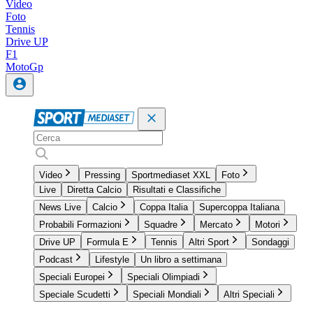
Video
Foto
Tennis
Drive UP
F1
MotoGp
Video
Pressing
Sportmediaset XXL
Foto
Live
Diretta Calcio
Risultati e Classifiche
News Live
Calcio
Coppa Italia
Supercoppa Italiana
Probabili Formazioni
Squadre
Mercato
Motori
Drive UP
Formula E
Tennis
Altri Sport
Sondaggi
Podcast
Lifestyle
Un libro a settimana
Speciali Europei
Speciali Olimpiadi
Speciale Scudetti
Speciali Mondiali
Altri Speciali