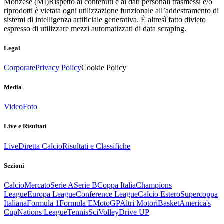
Monzese (MI)
Rispetto ai contenuti e ai dati personali trasmessi e/o
riprodotti è vietata ogni utilizzazione funzionale all’addestramento di
sistemi di intelligenza artificiale generativa. È altresì fatto divieto
espresso di utilizzare mezzi automatizzati di data scraping.
Legal
Corporate
Privacy Policy
Cookie Policy
Media
Video
Foto
Live e Risultati
Live
Diretta Calcio
Risultati e Classifiche
Sezioni
Calcio
Mercato
Serie A
Serie B
Coppa Italia
Champions
League
Europa League
Conference League
Calcio Estero
Supercoppa
Italiana
Formula 1
Formula E
MotoGP
Altri Motori
Basket
America's
Cup
Nations League
Tennis
Sci
Volley
Drive UP