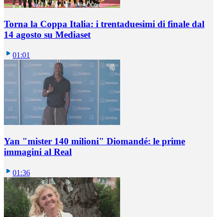
Torna la Coppa Italia: i trentaduesimi di finale dal
14 agosto su Mediaset
01:01
Yan "mister 140 milioni" Diomandé: le prime
immagini al Real
01:36