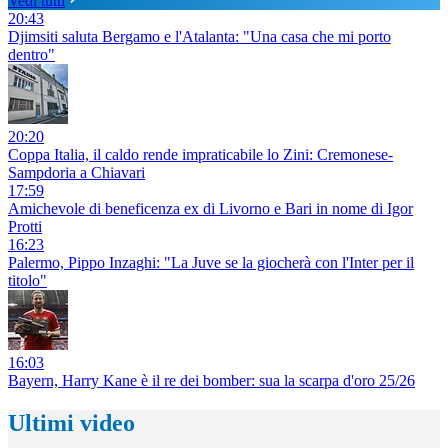
Vedi tutti
20:43
Djimsiti saluta Bergamo e l'Atalanta: "Una casa che mi porto
dentro"
20:20
Coppa Italia, il caldo rende impraticabile lo Zini: Cremonese-
Sampdoria a Chiavari
17:59
Amichevole di beneficenza ex di Livorno e Bari in nome di Igor
Protti
16:23
Palermo, Pippo Inzaghi: "La Juve se la giocherà con l'Inter per il
titolo"
16:03
Bayern, Harry Kane è il re dei bomber: sua la scarpa d'oro 25/26
Ultimi video