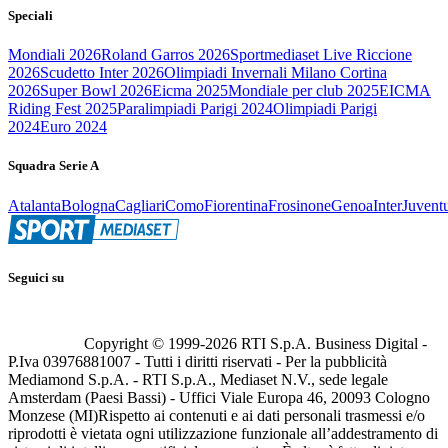
Speciali
Mondiali 2026
Roland Garros 2026
Sportmediaset Live Riccione
2026
Scudetto Inter 2026
Olimpiadi Invernali Milano Cortina
2026
Super Bowl 2026
Eicma 2025
Mondiale per club 2025
EICMA
Riding Fest 2025
Paralimpiadi Parigi 2024
Olimpiadi Parigi
2024
Euro 2024
Squadra Serie A
Atalanta
Bologna
Cagliari
Como
Fiorentina
Frosinone
Genoa
Inter
Juvent
Seguici su
Copyright © 1999-
2026
RTI S.p.A. Business Digital -
P.Iva 03976881007 - Tutti i diritti riservati - Per la pubblicità
Mediamond S.p.A. - RTI S.p.A., Mediaset N.V., sede legale
Amsterdam (Paesi Bassi) - Uffici Viale Europa 46, 20093 Cologno
Monzese (MI)
Rispetto ai contenuti e ai dati personali trasmessi e/o
riprodotti è vietata ogni utilizzazione funzionale all’addestramento di