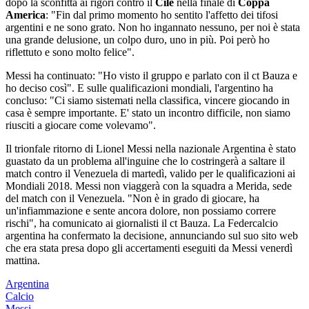
dopo la sconfitta ai rigori contro il
Cile
nella finale di
Coppa
America
: "Fin dal primo momento ho sentito l'affetto dei tifosi
argentini e ne sono grato. Non ho ingannato nessuno, per noi è stata
una grande delusione, un colpo duro, uno in più. Poi però ho
riflettuto e sono molto felice".
Messi ha continuato: "Ho visto il gruppo e parlato con il ct Bauza e
ho deciso così". E sulle qualificazioni mondiali, l'argentino ha
concluso: "Ci siamo sistemati nella classifica, vincere giocando in
casa è sempre importante. E' stato un incontro difficile, non siamo
riusciti a giocare come volevamo".
Il trionfale ritorno di Lionel Messi nella nazionale Argentina è stato
guastato da un problema all'inguine che lo costringerà a saltare il
match contro il Venezuela di martedì, valido per le qualificazioni ai
Mondiali 2018. Messi non viaggerà con la squadra a Merida, sede
del match con il Venezuela. "Non è in grado di giocare, ha
un'infiammazione e sente ancora dolore, non possiamo correre
rischi", ha comunicato ai giornalisti il ct Bauza. La Federcalcio
argentina ha confermato la decisione, annunciando sul suo sito web
che era stata presa dopo gli accertamenti eseguiti da Messi venerdì
mattina.
Argentina
Calcio
Messi