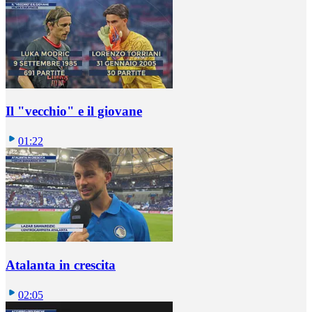
Il "vecchio" e il giovane
01:22
Atalanta in crescita
02:05