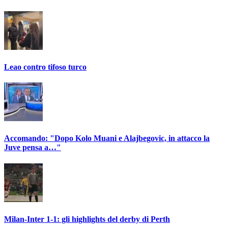
Leao contro tifoso turco
Accomando: "Dopo Kolo Muani e Alajbegovic, in attacco la
Juve pensa a…"
Milan-Inter 1-1: gli highlights del derby di Perth