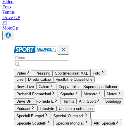
Video
Foto
Tennis
Drive UP
F1
MotoGp
Video
Pressing
Sportmediaset XXL
Foto
Live
Diretta Calcio
Risultati e Classifiche
News Live
Calcio
Coppa Italia
Supercoppa Italiana
Probabili Formazioni
Squadre
Mercato
Motori
Drive UP
Formula E
Tennis
Altri Sport
Sondaggi
Podcast
Lifestyle
Un libro a settimana
Speciali Europei
Speciali Olimpiadi
Speciale Scudetti
Speciali Mondiali
Altri Speciali