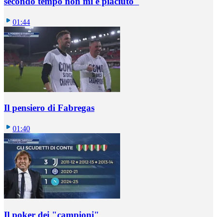
secondo tempo non mi è piaciuto"
01:44
Il pensiero di Fabregas
01:40
Il poker dei "campioni"