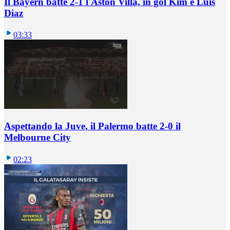
Il Bayern batte 2-1 l'Aston Villa, in gol Kim e Luis
Diaz
03:33
Aspettando la Juve, il Palermo batte 2-0 il
Melbourne City
02:23