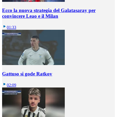
Ecco la nuova strategia del Galatasaray per
convincere Leao e il Milan
01:33
Gattuso si gode Ratkov
02:09