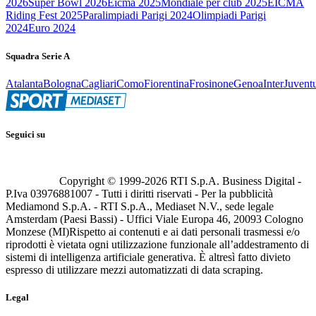
2026
Super Bowl 2026
Eicma 2025
Mondiale per club 2025
EICMA
Riding Fest 2025
Paralimpiadi Parigi 2024
Olimpiadi Parigi
2024
Euro 2024
Squadra Serie A
Atalanta
Bologna
Cagliari
Como
Fiorentina
Frosinone
Genoa
Inter
Juvent
Seguici su
Copyright © 1999-
2026
RTI S.p.A. Business Digital -
P.Iva 03976881007 - Tutti i diritti riservati - Per la pubblicità
Mediamond S.p.A. - RTI S.p.A., Mediaset N.V., sede legale
Amsterdam (Paesi Bassi) - Uffici Viale Europa 46, 20093 Cologno
Monzese (MI)
Rispetto ai contenuti e ai dati personali trasmessi e/o
riprodotti è vietata ogni utilizzazione funzionale all’addestramento di
sistemi di intelligenza artificiale generativa. È altresì fatto divieto
espresso di utilizzare mezzi automatizzati di data scraping.
Legal