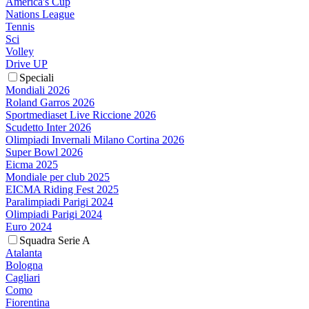
America's Cup
Nations League
Tennis
Sci
Volley
Drive UP
Speciali
Mondiali 2026
Roland Garros 2026
Sportmediaset Live Riccione 2026
Scudetto Inter 2026
Olimpiadi Invernali Milano Cortina 2026
Super Bowl 2026
Eicma 2025
Mondiale per club 2025
EICMA Riding Fest 2025
Paralimpiadi Parigi 2024
Olimpiadi Parigi 2024
Euro 2024
Squadra Serie A
Atalanta
Bologna
Cagliari
Como
Fiorentina