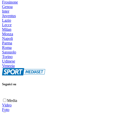
Frosinone
Genoa
Inter
Juventus
Lazio
Lecce
Milan
Monza
Napoli
Parma
Roma
Sassuolo
Torino
Udinese
Venezia
Seguici su
Media
Video
Foto