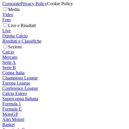
Corporate
Privacy Policy
Cookie Policy
Media
Video
Foto
Live e Risultati
Live
Diretta Calcio
Risultati e Classifiche
Sezioni
Calcio
Mercato
Serie A
Serie B
Coppa Italia
Champions League
Europa League
Conference League
Calcio Estero
Supercoppa Italiana
Formula 1
Formula E
MotoGP
Altri Motori
Basket