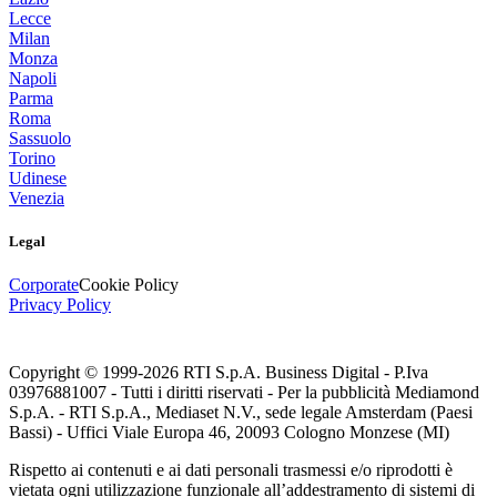
Lecce
Milan
Monza
Napoli
Parma
Roma
Sassuolo
Torino
Udinese
Venezia
Legal
Corporate
Cookie Policy
Privacy Policy
Copyright © 1999-
2026
RTI S.p.A. Business Digital - P.Iva
03976881007 - Tutti i diritti riservati - Per la pubblicità Mediamond
S.p.A. - RTI S.p.A., Mediaset N.V., sede legale Amsterdam (Paesi
Bassi) - Uffici Viale Europa 46, 20093 Cologno Monzese (MI)
Rispetto ai contenuti e ai dati personali trasmessi e/o riprodotti è
vietata ogni utilizzazione funzionale all’addestramento di sistemi di