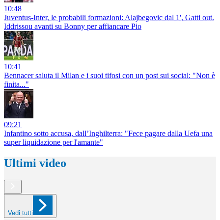
10:48
Juventus-Inter, le probabili formazioni: Alajbegovic dal 1', Gatti out.
Iddrissou avanti su Bonny per affiancare Pio
10:41
Bennacer saluta il Milan e i suoi tifosi con un post sui social: "Non è
finita..."
09:21
Infantino sotto accusa, dall’Inghilterra: "Fece pagare dalla Uefa una
super liquidazione per l'amante"
Ultimi video
Vedi tutti