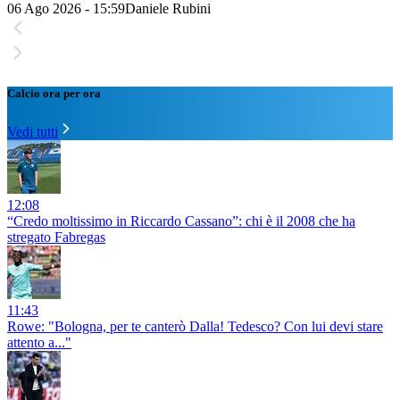
06 Ago 2026 - 15:59
Daniele Rubini
Calcio ora per ora
Vedi tutti
12:08
“Credo moltissimo in Riccardo Cassano”: chi è il 2008 che ha
stregato Fabregas
11:43
Rowe: "Bologna, per te canterò Dalla! Tedesco? Con lui devi stare
attento a..."