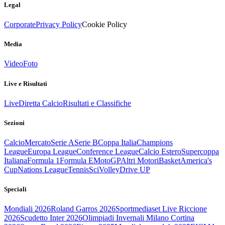
Legal
Corporate
Privacy Policy
Cookie Policy
Media
Video
Foto
Live e Risultati
Live
Diretta Calcio
Risultati e Classifiche
Sezioni
Calcio
Mercato
Serie A
Serie B
Coppa Italia
Champions
League
Europa League
Conference League
Calcio Estero
Supercoppa
Italiana
Formula 1
Formula E
MotoGP
Altri Motori
Basket
America's
Cup
Nations League
Tennis
Sci
Volley
Drive UP
Speciali
Mondiali 2026
Roland Garros 2026
Sportmediaset Live Riccione
2026
Scudetto Inter 2026
Olimpiadi Invernali Milano Cortina