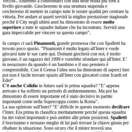
Vecchi-. Andremo a confrontarci con una delle realtà più forti a
livello giovanile. Giocheremo in una struttura stupenda e
cercheremo di mettere in campo tutte le nostre qualità per centrare la
vittoria. Per andare ai quarti servirà la miglior prestazione stagionale
perché il City negli ultimi anni ha dimostrato di essere
molto
superiore
a tutte le squadre italiane che ha incontrato. Servirà una
gara impeccabile per vincere su questo campo".
In campo ci sarà
Pinamonti,
grande promessa che con Spalletti ha
trovato poco spazio. "Pinamonti è molto legato all'Inter e vuole
giocarsi tutte le sue carte qui. Domani giocherà con noi, è molto
giovane, è un ragazzo del 1999 e vorrebbe sfondare qui all'Inter. E’
in nerazzurro da quando è un bambino e il suo pensiero è
comprensibile. Con il Genoa l’altra sera ha dimostrato di saperci fare
poi non è facile trovare spazio all'Inter con giocatori come Icardi ed
Eder"
C'è anche Colidio
in futuro sarà in prima squadra? "E’ appena
arrivato e ha sofferto un periodo di ambientamento. Ma poi ha
dimostrato di essere importante ed è stato decisivo in partite
importanti come nella Supercoppa contro la Roma".
La sua opinione sull'Inter? "E’ difficile in questo momento
decifrare
l’Inter. Era prima in classifica meritatamente perché questa squadra
ha dei valori importanti e può ambire alle prime posizioni.
Spalletti
è bravissimo e nessuno meglio di lui può trovare la chiave giusta per
ribaltare la situazione. Sono sicuro che il mister troverà una