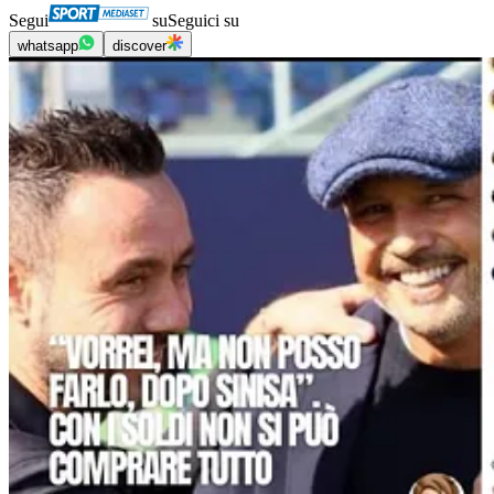
Segui
su
Seguici su
whatsapp
discover