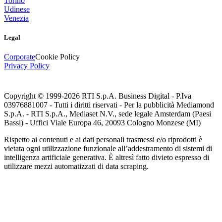
Torino
Udinese
Venezia
Legal
Corporate
Cookie Policy
Privacy Policy
Copyright © 1999-
2026
RTI S.p.A. Business Digital - P.Iva
03976881007 - Tutti i diritti riservati - Per la pubblicità Mediamond
S.p.A. - RTI S.p.A., Mediaset N.V., sede legale Amsterdam (Paesi
Bassi) - Uffici Viale Europa 46, 20093 Cologno Monzese (MI)
Rispetto ai contenuti e ai dati personali trasmessi e/o riprodotti è
vietata ogni utilizzazione funzionale all’addestramento di sistemi di
intelligenza artificiale generativa. È altresì fatto divieto espresso di
utilizzare mezzi automatizzati di data scraping.