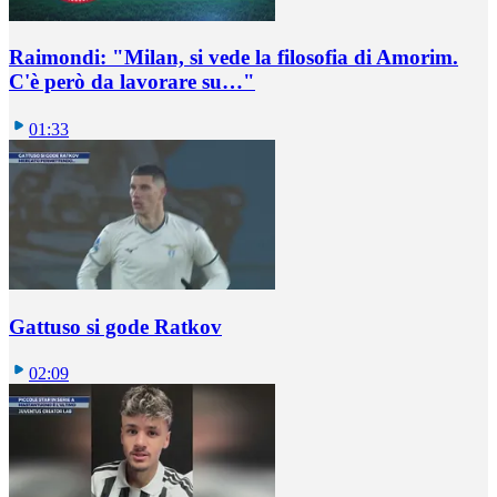
Raimondi: "Milan, si vede la filosofia di Amorim.
C'è però da lavorare su…"
01:33
Gattuso si gode Ratkov
02:09