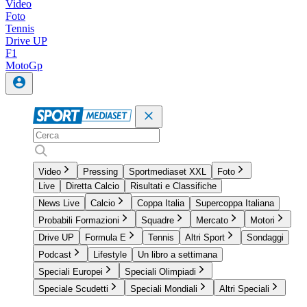
Video
Foto
Tennis
Drive UP
F1
MotoGp
Video
Pressing
Sportmediaset XXL
Foto
Live
Diretta Calcio
Risultati e Classifiche
News Live
Calcio
Coppa Italia
Supercoppa Italiana
Probabili Formazioni
Squadre
Mercato
Motori
Drive UP
Formula E
Tennis
Altri Sport
Sondaggi
Podcast
Lifestyle
Un libro a settimana
Speciali Europei
Speciali Olimpiadi
Speciale Scudetti
Speciali Mondiali
Altri Speciali