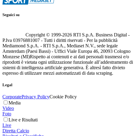
Seguici su
Copyright © 1999-
2026
RTI S.p.A. Business Digital -
P.Iva 03976881007 - Tutti i diritti riservati - Per la pubblicità
Mediamond S.p.A. - RTI S.p.A., Mediaset N.V., sede legale
Amsterdam (Paesi Bassi) - Uffici Viale Europa 46, 20093 Cologno
Monzese (MI)
Rispetto ai contenuti e ai dati personali trasmessi e/o
riprodotti è vietata ogni utilizzazione funzionale all’addestramento di
sistemi di intelligenza artificiale generativa. È altresì fatto divieto
espresso di utilizzare mezzi automatizzati di data scraping.
Legal
Corporate
Privacy Policy
Cookie Policy
Media
Video
Foto
Live e Risultati
Live
Diretta Calcio