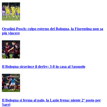
Orsolini-Posch: colpo esterno del Bologna, la Fiorentina non sa
più vincere
Il Bologna stravince il derby: 3-0 in casa al Sassuolo
Il Bologna si ferma al palo, la Lazio frena: niente 2° posto per
Sarri