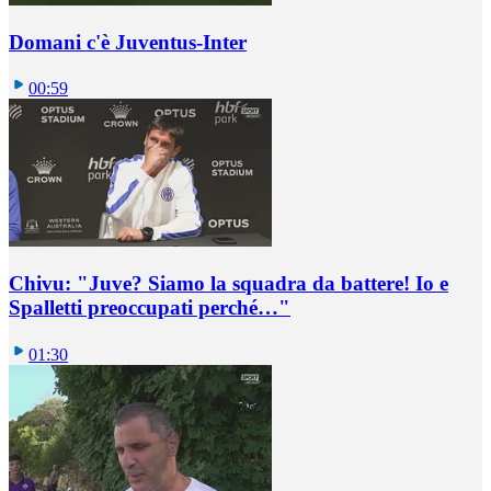
Domani c'è Juventus-Inter
00:59
Chivu: "Juve? Siamo la squadra da battere! Io e
Spalletti preoccupati perché…"
01:30