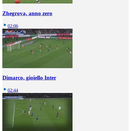
Zhegrova, anno zero
02:06
Dimarco, gioiello Inter
02:44