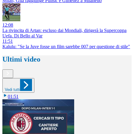
Milan, Gila raggiunge Pulisic e Gimenez a Milanello
12:08
La rivincita di Artan: escluso dai Mondiali, dirigerà la Supercoppa
Uefa. Di Bello al Var
11:51
Kalulu: "Se la Juve fosse un film sarebbe 007 per questione di stile"
Ultimi video
Vedi tutti
01:51