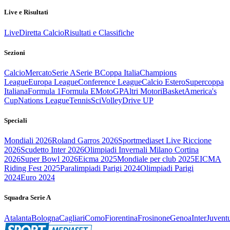
Live e Risultati
Live
Diretta Calcio
Risultati e Classifiche
Sezioni
Calcio
Mercato
Serie A
Serie B
Coppa Italia
Champions
League
Europa League
Conference League
Calcio Estero
Supercoppa
Italiana
Formula 1
Formula E
MotoGP
Altri Motori
Basket
America's
Cup
Nations League
Tennis
Sci
Volley
Drive UP
Speciali
Mondiali 2026
Roland Garros 2026
Sportmediaset Live Riccione
2026
Scudetto Inter 2026
Olimpiadi Invernali Milano Cortina
2026
Super Bowl 2026
Eicma 2025
Mondiale per club 2025
EICMA
Riding Fest 2025
Paralimpiadi Parigi 2024
Olimpiadi Parigi
2024
Euro 2024
Squadra Serie A
Atalanta
Bologna
Cagliari
Como
Fiorentina
Frosinone
Genoa
Inter
Juvent