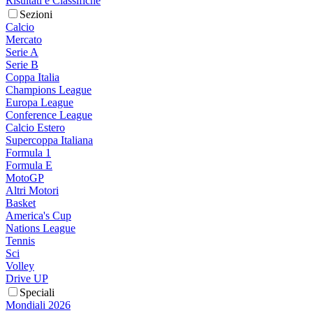
Risultati e Classifiche
Sezioni
Calcio
Mercato
Serie A
Serie B
Coppa Italia
Champions League
Europa League
Conference League
Calcio Estero
Supercoppa Italiana
Formula 1
Formula E
MotoGP
Altri Motori
Basket
America's Cup
Nations League
Tennis
Sci
Volley
Drive UP
Speciali
Mondiali 2026