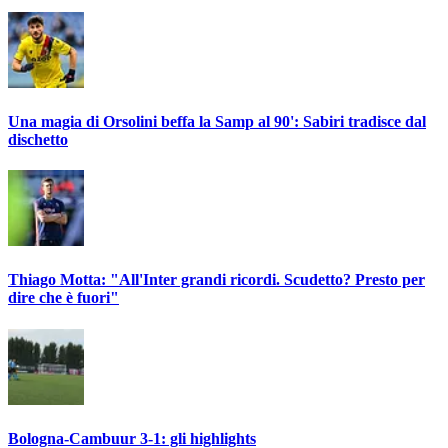
Una magia di Orsolini beffa la Samp al 90': Sabiri tradisce dal
dischetto
Thiago Motta: "All'Inter grandi ricordi. Scudetto? Presto per
dire che è fuori"
Bologna-Cambuur 3-1: gli highlights