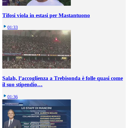
Tifosi viola in estasi per Mastantuono
01:33
Salah, l’accoglienza a Trebisonda è folle quasi come
il suo stipendio…
01:36