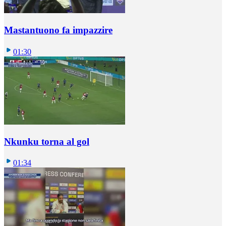
Mastantuono fa impazzire
01:30
Nkunku torna al gol
01:34