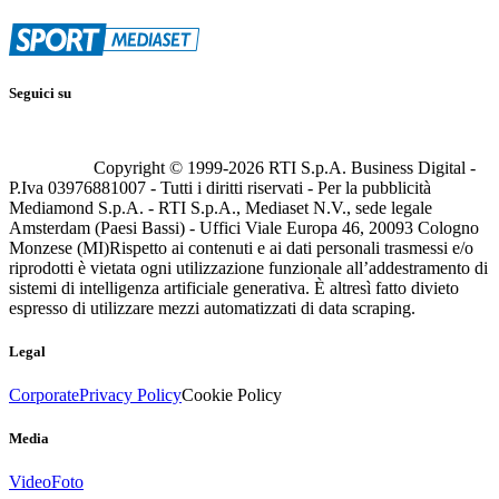
Seguici su
Copyright © 1999-
2026
RTI S.p.A. Business Digital -
P.Iva 03976881007 - Tutti i diritti riservati - Per la pubblicità
Mediamond S.p.A. - RTI S.p.A., Mediaset N.V., sede legale
Amsterdam (Paesi Bassi) - Uffici Viale Europa 46, 20093 Cologno
Monzese (MI)
Rispetto ai contenuti e ai dati personali trasmessi e/o
riprodotti è vietata ogni utilizzazione funzionale all’addestramento di
sistemi di intelligenza artificiale generativa. È altresì fatto divieto
espresso di utilizzare mezzi automatizzati di data scraping.
Legal
Corporate
Privacy Policy
Cookie Policy
Media
Video
Foto