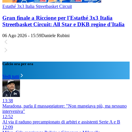
Estathé 3x3 Italia Streetbasket Circuit
Gran finale a Riccione per l'Estathé 3x3 Italia
Streetbasket Circuit: All Star e DKB regine d'Italia
06 Ago 2026 - 15:59
Daniele Rubini
Calcio ora per ora
Vedi tutti
13:38
Maradona, parla il massaggiatore: "Non mangiava più, ma nessuno
interveniva"
12:52
Al via il raduno precampionato di arbitri e assistenti Serie A e B
12:09