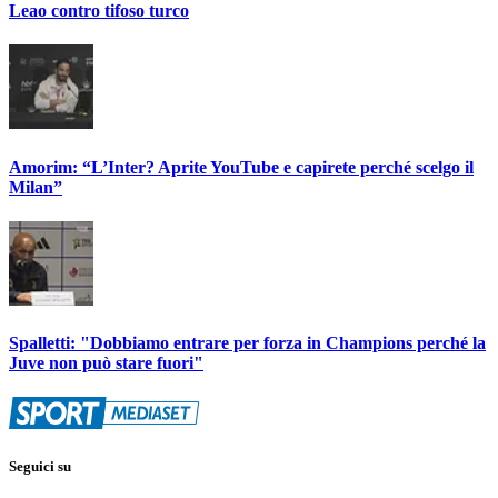
Leao contro tifoso turco
Amorim: “L’Inter? Aprite YouTube e capirete perché scelgo il
Milan”
Spalletti: "Dobbiamo entrare per forza in Champions perché la
Juve non può stare fuori"
Seguici su