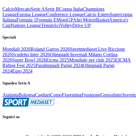
Calcio
Mercato
Serie A
Serie B
Coppa Italia
Champions
League
Europa League
Conference League
Calcio Estero
Supercoppa
Italiana
Formula 1
Formula E
MotoGP
Altri Motori
Basket
America's
Cup
Nations League
Tennis
Sci
Volley
Drive UP
Speciali
Mondiali 2026
Roland Garros 2026
Sportmediaset Live Riccione
2026
Scudetto Inter 2026
Olimpiadi Invernali Milano Cortina
2026
Super Bowl 2026
Eicma 2025
Mondiale per club 2025
EICMA
Riding Fest 2025
Paralimpiadi Parigi 2024
Olimpiadi Parigi
2024
Euro 2024
Squadra Serie A
Atalanta
Bologna
Cagliari
Como
Fiorentina
Frosinone
Genoa
Inter
Juvent
Seguici su