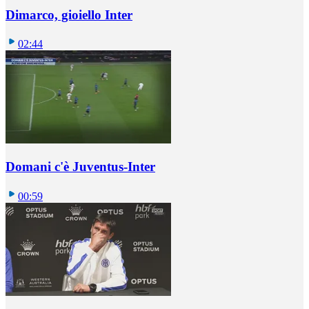
Dimarco, gioiello Inter
02:44
Domani c'è Juventus-Inter
00:59