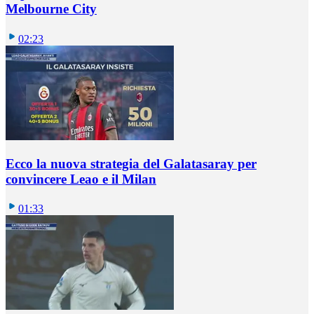
Melbourne City
02:23
Ecco la nuova strategia del Galatasaray per
convincere Leao e il Milan
01:33