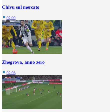
Chivu sul mercato
02:09
Zhegrova, anno zero
02:06