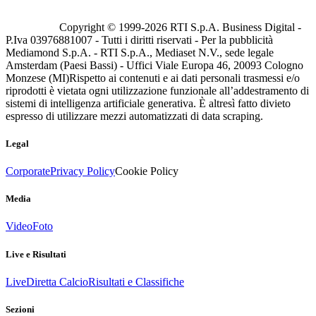
Copyright © 1999-
2026
RTI S.p.A. Business Digital -
P.Iva 03976881007 - Tutti i diritti riservati - Per la pubblicità
Mediamond S.p.A. - RTI S.p.A., Mediaset N.V., sede legale
Amsterdam (Paesi Bassi) - Uffici Viale Europa 46, 20093 Cologno
Monzese (MI)
Rispetto ai contenuti e ai dati personali trasmessi e/o
riprodotti è vietata ogni utilizzazione funzionale all’addestramento di
sistemi di intelligenza artificiale generativa. È altresì fatto divieto
espresso di utilizzare mezzi automatizzati di data scraping.
Legal
Corporate
Privacy Policy
Cookie Policy
Media
Video
Foto
Live e Risultati
Live
Diretta Calcio
Risultati e Classifiche
Sezioni