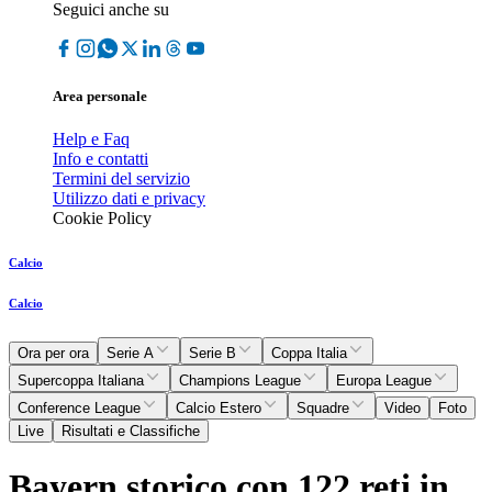
Seguici anche su
Area personale
Help e Faq
Info e contatti
Termini del servizio
Utilizzo dati e privacy
Cookie Policy
Calcio
Calcio
Ora per ora
Serie A
Serie B
Coppa Italia
Supercoppa Italiana
Champions League
Europa League
Conference League
Calcio Estero
Squadre
Video
Foto
Live
Risultati e Classifiche
Bayern storico con 122 reti in