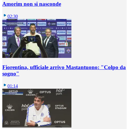
Amorim non si nasconde
02:30
Fiorentina, ufficiale arrivo Mastantuono: "Colpo da
sogno"
01:14