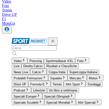
Video
Foto
Tennis
Drive UP
F1
MotoGp
Video
Pressing
Sportmediaset XXL
Foto
Live
Diretta Calcio
Risultati e Classifiche
News Live
Calcio
Coppa Italia
Supercoppa Italiana
Probabili Formazioni
Squadre
Mercato
Motori
Drive UP
Formula E
Tennis
Altri Sport
Sondaggi
Podcast
Lifestyle
Un libro a settimana
Speciali Europei
Speciali Olimpiadi
Speciale Scudetti
Speciali Mondiali
Altri Speciali