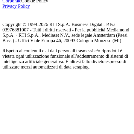
Corporate
Cookie Policy
Privacy Policy
Copyright © 1999-
2026
RTI S.p.A. Business Digital - P.Iva
03976881007 - Tutti i diritti riservati - Per la pubblicità Mediamond
S.p.A. - RTI S.p.A., Mediaset N.V., sede legale Amsterdam (Paesi
Bassi) - Uffici Viale Europa 46, 20093 Cologno Monzese (MI)
Rispetto ai contenuti e ai dati personali trasmessi e/o riprodotti è
vietata ogni utilizzazione funzionale all’addestramento di sistemi di
intelligenza artificiale generativa. È altresì fatto divieto espresso di
utilizzare mezzi automatizzati di data scraping.