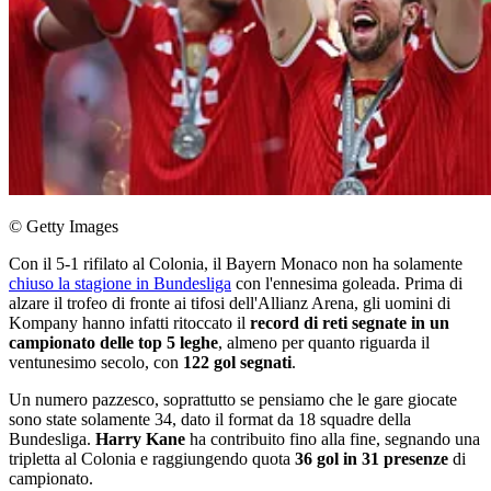
© Getty Images
Con il 5-1 rifilato al Colonia, il Bayern Monaco non ha solamente
chiuso la stagione in Bundesliga
con l'ennesima goleada. Prima di
alzare il trofeo di fronte ai tifosi dell'Allianz Arena, gli uomini di
Kompany hanno infatti ritoccato il
record di reti segnate in un
campionato delle top 5 leghe
, almeno per quanto riguarda il
ventunesimo secolo, con
122 gol segnati
.
Un numero pazzesco, soprattutto se pensiamo che le gare giocate
sono state solamente 34, dato il format da 18 squadre della
Bundesliga.
Harry Kane
ha contribuito fino alla fine, segnando una
tripletta al Colonia e raggiungendo quota
36 gol in 31 presenze
di
campionato.