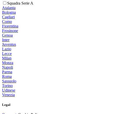
Squadra Serie A
Atalanta
Bologna
Cagliari
Como
Fiorentina
Frosinone
Genoa
Inter
Juventus
Lazio
Lecce
Milan
Monza
Napoli
Parma
Roma
Sassuolo
Torino
Udinese
Venezia
Legal