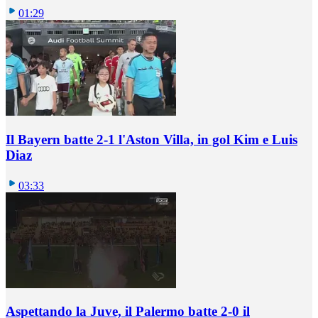
01:29
Il Bayern batte 2-1 l'Aston Villa, in gol Kim e Luis
Diaz
03:33
Aspettando la Juve, il Palermo batte 2-0 il