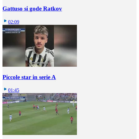
Gattuso si gode Ratkov
02:09
Piccole star in serie A
01:45