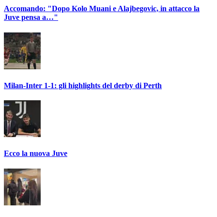
Accomando: "Dopo Kolo Muani e Alajbegovic, in attacco la
Juve pensa a…"
Milan-Inter 1-1: gli highlights del derby di Perth
Ecco la nuova Juve