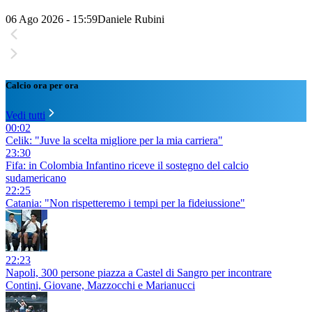
06 Ago 2026 - 15:59
Daniele Rubini
Calcio ora per ora
Vedi tutti
00:02
Celik: "Juve la scelta migliore per la mia carriera"
23:30
Fifa: in Colombia Infantino riceve il sostegno del calcio
sudamericano
22:25
Catania: "Non rispetteremo i tempi per la fideiussione"
22:23
Napoli, 300 persone piazza a Castel di Sangro per incontrare
Contini, Giovane, Mazzocchi e Marianucci