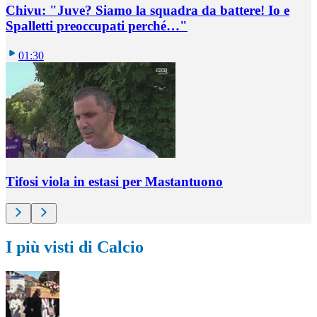
Chivu: "Juve? Siamo la squadra da battere! Io e
Spalletti preoccupati perché…"
01:30
Tifosi viola in estasi per Mastantuono
I più visti di Calcio