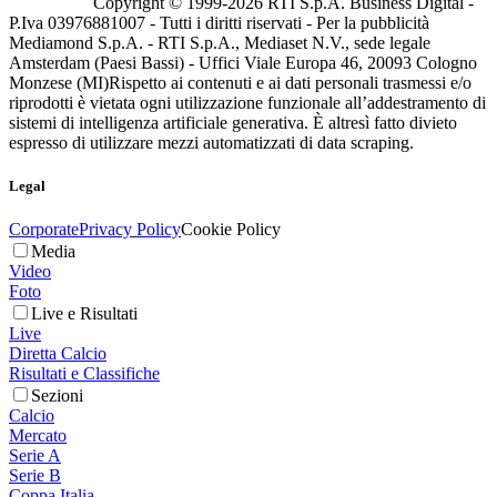
Copyright © 1999-
2026
RTI S.p.A. Business Digital -
P.Iva 03976881007 - Tutti i diritti riservati - Per la pubblicità
Mediamond S.p.A. - RTI S.p.A., Mediaset N.V., sede legale
Amsterdam (Paesi Bassi) - Uffici Viale Europa 46, 20093 Cologno
Monzese (MI)
Rispetto ai contenuti e ai dati personali trasmessi e/o
riprodotti è vietata ogni utilizzazione funzionale all’addestramento di
sistemi di intelligenza artificiale generativa. È altresì fatto divieto
espresso di utilizzare mezzi automatizzati di data scraping.
Legal
Corporate
Privacy Policy
Cookie Policy
Media
Video
Foto
Live e Risultati
Live
Diretta Calcio
Risultati e Classifiche
Sezioni
Calcio
Mercato
Serie A
Serie B
Coppa Italia