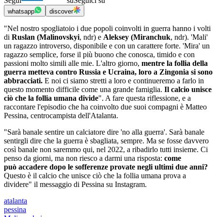
Segui
su
Seguici su
whatsapp
discover
"Nel nostro spogliatoio i due popoli coinvolti in guerra hanno i volti
di
Ruslan (Malinovskyi
, ndr) e
Aleksey (Miranchuk
, ndr). 'Mali'
un ragazzo introverso, disponibile e con un carattere forte. 'Mira' un
ragazzo semplice, forse il più buono che conosca, timido e con
passioni molto simili alle mie. L'altro giorno,
mentre la follia della
guerra metteva contro Russia e Ucraina, loro a Zingonia si sono
abbracciati.
E noi ci siamo stretti a loro e continueremo a farlo in
questo momento difficile come una grande famiglia.
Il calcio unisce
ciò che la follia umana divide
". A fare questa riflessione, e a
raccontare l'episodio che ha coinvolto due suoi compagni è Matteo
Pessina, centrocampista dell'Atalanta.
"Sarà banale sentire un calciatore dire 'no alla guerra'. Sarà banale
sentirgli dire che la guerra è sbagliata, sempre. Ma se fosse davvero
così banale non saremmo qui, nel 2022, a ribadirlo tutti insieme. Ci
penso da giorni, ma non riesco a darmi una risposta:
come
può accadere dopo le sofferenze provate negli ultimi due anni?
Questo è il calcio che unisce ciò che la follia umana prova a
dividere" il messaggio di Pessina su Instagram.
atalanta
pessina