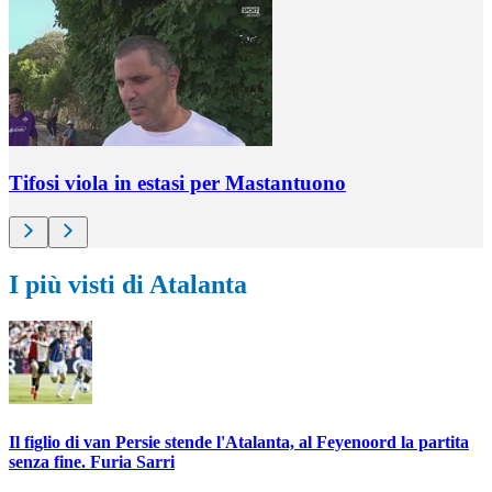
Tifosi viola in estasi per Mastantuono
I più visti di Atalanta
Il figlio di van Persie stende l'Atalanta, al Feyenoord la partita
senza fine. Furia Sarri