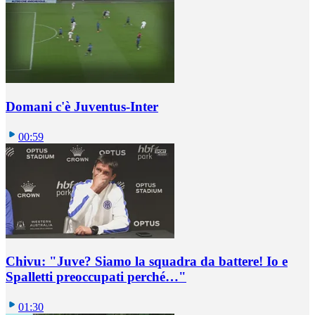
Domani c'è Juventus-Inter
00:59
Chivu: "Juve? Siamo la squadra da battere! Io e
Spalletti preoccupati perché…"
01:30