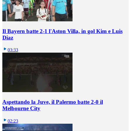
Il Bayern batte 2-1 l'Aston Villa, in gol Kim e Luis
Diaz
03:33
Aspettando la Juve, il Palermo batte 2-0 il
Melbourne City
02:23