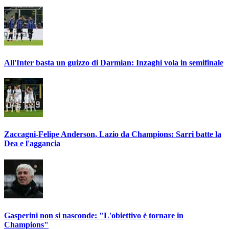
All'Inter basta un guizzo di Darmian: Inzaghi vola in semifinale
Zaccagni-Felipe Anderson, Lazio da Champions: Sarri batte la
Dea e l'aggancia
Gasperini non si nasconde: "L'obiettivo è tornare in
Champions"