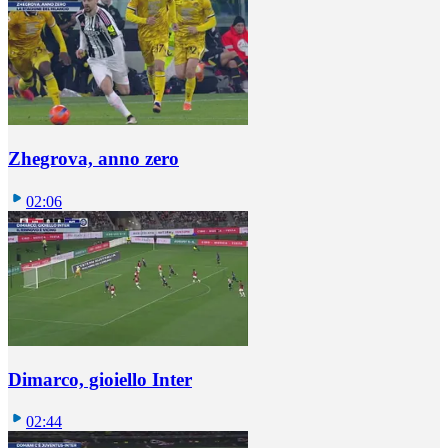
Zhegrova, anno zero
02:06
Dimarco, gioiello Inter
02:44