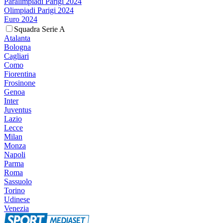
Paralimpiadi Parigi 2024
Olimpiadi Parigi 2024
Euro 2024
Squadra Serie A
Atalanta
Bologna
Cagliari
Como
Fiorentina
Frosinone
Genoa
Inter
Juventus
Lazio
Lecce
Milan
Monza
Napoli
Parma
Roma
Sassuolo
Torino
Udinese
Venezia