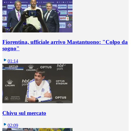
Fiorentina, ufficiale arrivo Mastantuono: "Colpo da
sogno"
01:14
Chivu sul mercato
02:09