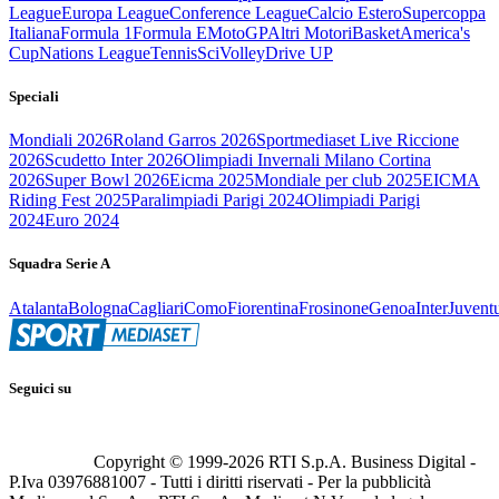
League
Europa League
Conference League
Calcio Estero
Supercoppa
Italiana
Formula 1
Formula E
MotoGP
Altri Motori
Basket
America's
Cup
Nations League
Tennis
Sci
Volley
Drive UP
Speciali
Mondiali 2026
Roland Garros 2026
Sportmediaset Live Riccione
2026
Scudetto Inter 2026
Olimpiadi Invernali Milano Cortina
2026
Super Bowl 2026
Eicma 2025
Mondiale per club 2025
EICMA
Riding Fest 2025
Paralimpiadi Parigi 2024
Olimpiadi Parigi
2024
Euro 2024
Squadra Serie A
Atalanta
Bologna
Cagliari
Como
Fiorentina
Frosinone
Genoa
Inter
Juvent
Seguici su
Copyright © 1999-
2026
RTI S.p.A. Business Digital -
P.Iva 03976881007 - Tutti i diritti riservati - Per la pubblicità