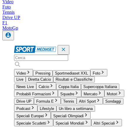
Video
Foto
Tennis
Drive UP
F1
MotoGp
Video
Pressing
Sportmediaset XXL
Foto
Live
Diretta Calcio
Risultati e Classifiche
News Live
Calcio
Coppa Italia
Supercoppa Italiana
Probabili Formazioni
Squadre
Mercato
Motori
Drive UP
Formula E
Tennis
Altri Sport
Sondaggi
Podcast
Lifestyle
Un libro a settimana
Speciali Europei
Speciali Olimpiadi
Speciale Scudetti
Speciali Mondiali
Altri Speciali