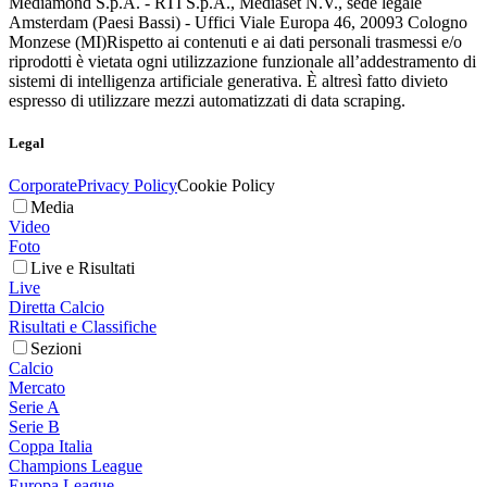
Mediamond S.p.A. - RTI S.p.A., Mediaset N.V., sede legale
Amsterdam (Paesi Bassi) - Uffici Viale Europa 46, 20093 Cologno
Monzese (MI)
Rispetto ai contenuti e ai dati personali trasmessi e/o
riprodotti è vietata ogni utilizzazione funzionale all’addestramento di
sistemi di intelligenza artificiale generativa. È altresì fatto divieto
espresso di utilizzare mezzi automatizzati di data scraping.
Legal
Corporate
Privacy Policy
Cookie Policy
Media
Video
Foto
Live e Risultati
Live
Diretta Calcio
Risultati e Classifiche
Sezioni
Calcio
Mercato
Serie A
Serie B
Coppa Italia
Champions League
Europa League