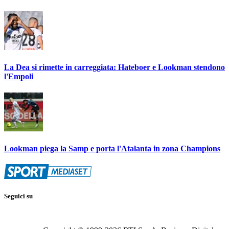
La Dea si rimette in carreggiata: Hateboer e Lookman stendono
l'Empoli
Lookman piega la Samp e porta l'Atalanta in zona Champions
Seguici su