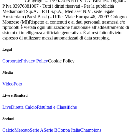
Copyright © 1999-
2026
RTI S.p.A. Business Digital -
P.Iva 03976881007 - Tutti i diritti riservati - Per la pubblicità
Mediamond S.p.A. - RTI S.p.A., Mediaset N.V., sede legale
Amsterdam (Paesi Bassi) - Uffici Viale Europa 46, 20093 Cologno
Monzese (MI)
Rispetto ai contenuti e ai dati personali trasmessi e/o
riprodotti è vietata ogni utilizzazione funzionale all’addestramento di
sistemi di intelligenza artificiale generativa. È altresì fatto divieto
espresso di utilizzare mezzi automatizzati di data scraping.
Legal
Corporate
Privacy Policy
Cookie Policy
Media
Video
Foto
Live e Risultati
Live
Diretta Calcio
Risultati e Classifiche
Sezioni
Calcio
Mercato
Serie A
Serie B
Coppa Italia
Champions