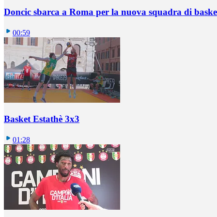
Doncic sbarca a Roma per la nuova squadra di basket
00:59
Basket Estathè 3x3
01:28