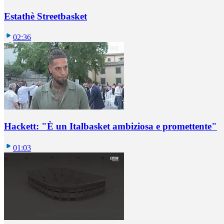
Estathè Streetbasket
02:36
Hackett: "È un Italbasket ambiziosa e promettente"
01:03