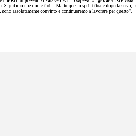
i tifosi tutti presenti al PalaVerde. E lo sapevano i giocatori: si è vista 
no. Sappiamo che non è finita. Ma in questo sprint finale dopo la sosta, 
 sono assolutamente convinto e continueremo a lavorare per questo".