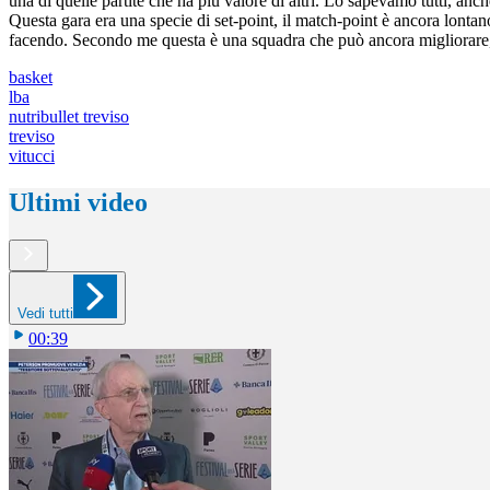
una di quelle partite che ha più valore di altri. Lo sapevamo tutti, anche 
Questa gara era una specie di set-point, il match-point è ancora lonta
facendo. Secondo me questa è una squadra che può ancora migliorare,
basket
lba
nutribullet treviso
treviso
vitucci
Ultimi video
Vedi tutti
00:39