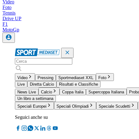
Video
Foto
Tennis
Drive UP
F1
MotoGp
Video
Pressing
Sportmediaset XXL
Foto
Live
Diretta Calcio
Risultati e Classifiche
News Live
Calcio
Coppa Italia
Supercoppa Italiana
Proba
Un libro a settimana
Speciali Europei
Speciali Olimpiadi
Speciale Scudetti
Seguici anche su