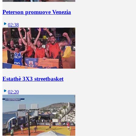
Peterson promuove Venezia
02:38
Estathè 3X3 streetbasket
02:20