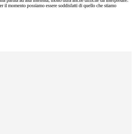
una partita ad alta intensità, molto dura anche difficile da interpretare.
per il momento possiamo essere soddisfatti di quello che stiamo