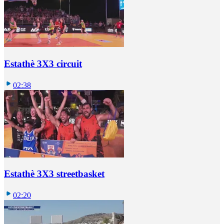
Estathè 3X3 circuit
02:38
Estathè 3X3 streetbasket
02:20