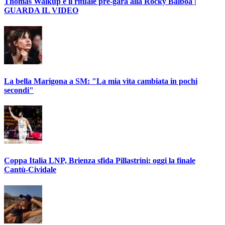
Thomas Walkup e il rituale pre-gara alla Rocky Balboa |
GUARDA IL VIDEO
La bella Marigona a SM: "La mia vita cambiata in pochi
secondi"
Coppa Italia LNP, Brienza sfida Pillastrini: oggi la finale
Cantù-Cividale