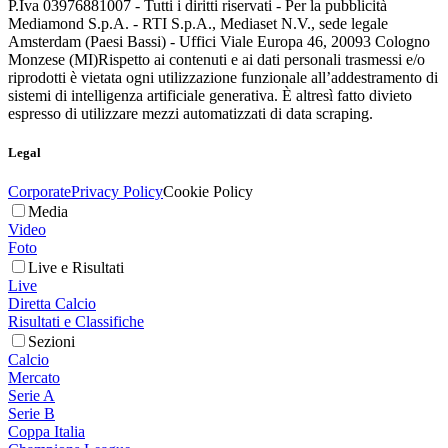
P.Iva 03976881007 - Tutti i diritti riservati - Per la pubblicità
Mediamond S.p.A. - RTI S.p.A., Mediaset N.V., sede legale
Amsterdam (Paesi Bassi) - Uffici Viale Europa 46, 20093 Cologno
Monzese (MI)
Rispetto ai contenuti e ai dati personali trasmessi e/o
riprodotti è vietata ogni utilizzazione funzionale all’addestramento di
sistemi di intelligenza artificiale generativa. È altresì fatto divieto
espresso di utilizzare mezzi automatizzati di data scraping.
Legal
Corporate
Privacy Policy
Cookie Policy
Media
Video
Foto
Live e Risultati
Live
Diretta Calcio
Risultati e Classifiche
Sezioni
Calcio
Mercato
Serie A
Serie B
Coppa Italia