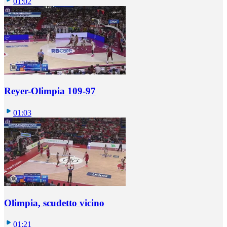
01:02
Reyer-Olimpia 109-97
01:03
Olimpia, scudetto vicino
01:21