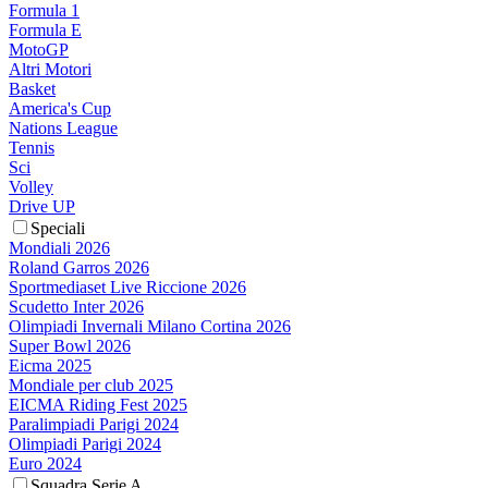
Formula 1
Formula E
MotoGP
Altri Motori
Basket
America's Cup
Nations League
Tennis
Sci
Volley
Drive UP
Speciali
Mondiali 2026
Roland Garros 2026
Sportmediaset Live Riccione 2026
Scudetto Inter 2026
Olimpiadi Invernali Milano Cortina 2026
Super Bowl 2026
Eicma 2025
Mondiale per club 2025
EICMA Riding Fest 2025
Paralimpiadi Parigi 2024
Olimpiadi Parigi 2024
Euro 2024
Squadra Serie A