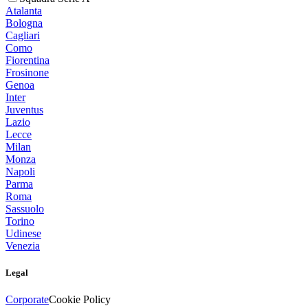
Atalanta
Bologna
Cagliari
Como
Fiorentina
Frosinone
Genoa
Inter
Juventus
Lazio
Lecce
Milan
Monza
Napoli
Parma
Roma
Sassuolo
Torino
Udinese
Venezia
Legal
Corporate
Cookie Policy