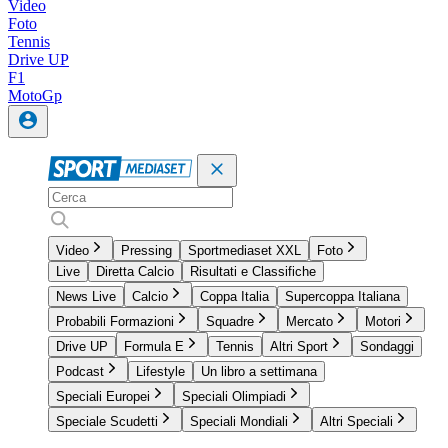
Video
Foto
Tennis
Drive UP
F1
MotoGp
Video
Pressing
Sportmediaset XXL
Foto
Live
Diretta Calcio
Risultati e Classifiche
News Live
Calcio
Coppa Italia
Supercoppa Italiana
Probabili Formazioni
Squadre
Mercato
Motori
Drive UP
Formula E
Tennis
Altri Sport
Sondaggi
Podcast
Lifestyle
Un libro a settimana
Speciali Europei
Speciali Olimpiadi
Speciale Scudetti
Speciali Mondiali
Altri Speciali