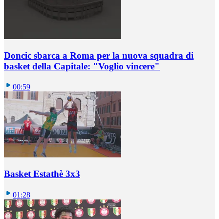
Doncic sbarca a Roma per la nuova squadra di
basket della Capitale: "Voglio vincere"
00:59
Basket Estathè 3x3
01:28