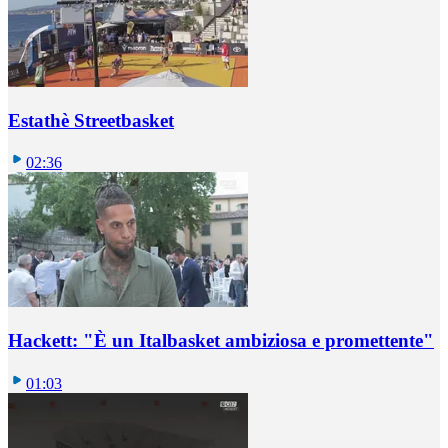
Estathè Streetbasket
02:36
Hackett: "È un Italbasket ambiziosa e promettente"
01:03