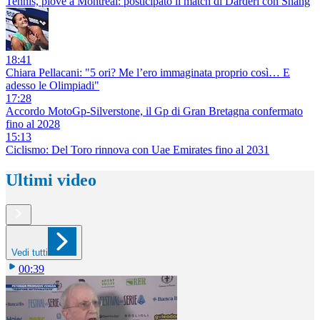
Tennis, piove a Montreal: posticipato il match di Darderi con Shang
18:41
Chiara Pellacani: "5 ori? Me l’ero immaginata proprio così… E
adesso le Olimpiadi"
17:28
Accordo MotoGp-Silverstone, il Gp di Gran Bretagna confermato
fino al 2028
15:13
Ciclismo: Del Toro rinnova con Uae Emirates fino al 2031
Ultimi video
Vedi tutti
00:39