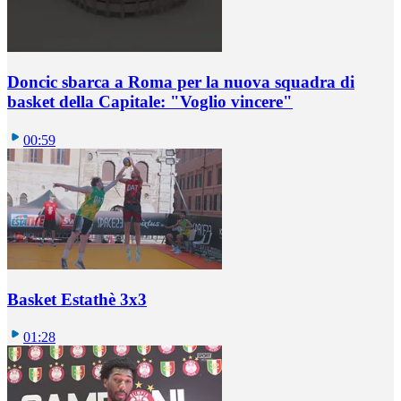
Doncic sbarca a Roma per la nuova squadra di
basket della Capitale: "Voglio vincere"
00:59
Basket Estathè 3x3
01:28