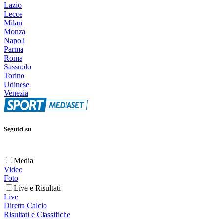
Lazio
Lecce
Milan
Monza
Napoli
Parma
Roma
Sassuolo
Torino
Udinese
Venezia
Seguici su
Media
Video
Foto
Live e Risultati
Live
Diretta Calcio
Risultati e Classifiche