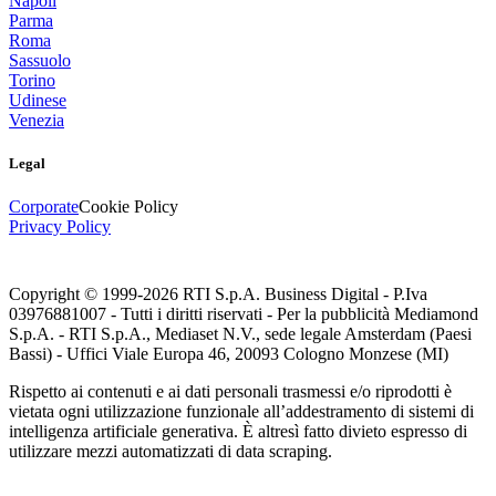
Napoli
Parma
Roma
Sassuolo
Torino
Udinese
Venezia
Legal
Corporate
Cookie Policy
Privacy Policy
Copyright © 1999-
2026
RTI S.p.A. Business Digital - P.Iva
03976881007 - Tutti i diritti riservati - Per la pubblicità Mediamond
S.p.A. - RTI S.p.A., Mediaset N.V., sede legale Amsterdam (Paesi
Bassi) - Uffici Viale Europa 46, 20093 Cologno Monzese (MI)
Rispetto ai contenuti e ai dati personali trasmessi e/o riprodotti è
vietata ogni utilizzazione funzionale all’addestramento di sistemi di
intelligenza artificiale generativa. È altresì fatto divieto espresso di
utilizzare mezzi automatizzati di data scraping.