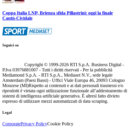
Coppa Italia LNP, Brienza sfida Pillastrini: oggi la finale
Cantù-Cividale
Seguici su
Copyright © 1999-
2026
RTI S.p.A. Business Digital -
P.Iva 03976881007 - Tutti i diritti riservati - Per la pubblicità
Mediamond S.p.A. - RTI S.p.A., Mediaset N.V., sede legale
Amsterdam (Paesi Bassi) - Uffici Viale Europa 46, 20093 Cologno
Monzese (MI)
Rispetto ai contenuti e ai dati personali trasmessi e/o
riprodotti è vietata ogni utilizzazione funzionale all’addestramento di
sistemi di intelligenza artificiale generativa. È altresì fatto divieto
espresso di utilizzare mezzi automatizzati di data scraping.
Legal
Corporate
Privacy Policy
Cookie Policy