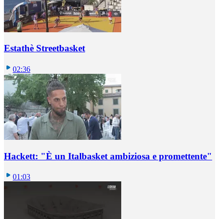
Estathè Streetbasket
02:36
Hackett: "È un Italbasket ambiziosa e promettente"
01:03