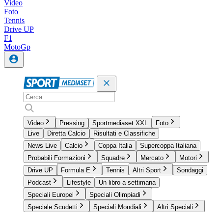
Video
Foto
Tennis
Drive UP
F1
MotoGp
Video
Pressing
Sportmediaset XXL
Foto
Live
Diretta Calcio
Risultati e Classifiche
News Live
Calcio
Coppa Italia
Supercoppa Italiana
Probabili Formazioni
Squadre
Mercato
Motori
Drive UP
Formula E
Tennis
Altri Sport
Sondaggi
Podcast
Lifestyle
Un libro a settimana
Speciali Europei
Speciali Olimpiadi
Speciale Scudetti
Speciali Mondiali
Altri Speciali