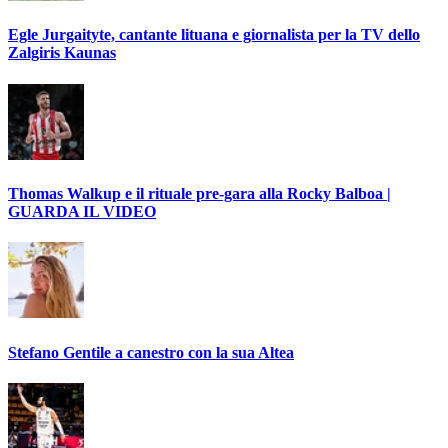
Egle Jurgaityte, cantante lituana e giornalista per la TV dello
Zalgiris Kaunas
Thomas Walkup e il rituale pre-gara alla Rocky Balboa |
GUARDA IL VIDEO
Stefano Gentile a canestro con la sua Altea