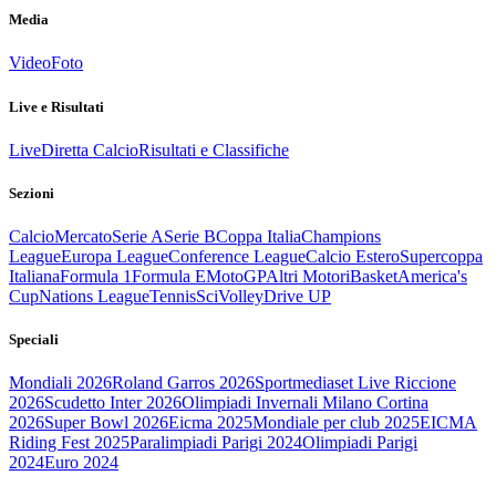
Media
Video
Foto
Live e Risultati
Live
Diretta Calcio
Risultati e Classifiche
Sezioni
Calcio
Mercato
Serie A
Serie B
Coppa Italia
Champions
League
Europa League
Conference League
Calcio Estero
Supercoppa
Italiana
Formula 1
Formula E
MotoGP
Altri Motori
Basket
America's
Cup
Nations League
Tennis
Sci
Volley
Drive UP
Speciali
Mondiali 2026
Roland Garros 2026
Sportmediaset Live Riccione
2026
Scudetto Inter 2026
Olimpiadi Invernali Milano Cortina
2026
Super Bowl 2026
Eicma 2025
Mondiale per club 2025
EICMA
Riding Fest 2025
Paralimpiadi Parigi 2024
Olimpiadi Parigi
2024
Euro 2024