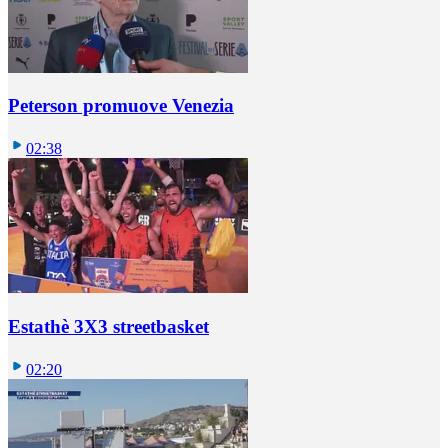
Peterson promuove Venezia
02:38
Estathè 3X3 streetbasket
02:20