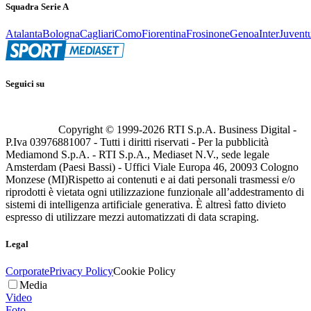
Squadra Serie A
Atalanta
Bologna
Cagliari
Como
Fiorentina
Frosinone
Genoa
Inter
Juvent
Seguici su
Copyright © 1999-
2026
RTI S.p.A. Business Digital -
P.Iva 03976881007 - Tutti i diritti riservati - Per la pubblicità
Mediamond S.p.A. - RTI S.p.A., Mediaset N.V., sede legale
Amsterdam (Paesi Bassi) - Uffici Viale Europa 46, 20093 Cologno
Monzese (MI)
Rispetto ai contenuti e ai dati personali trasmessi e/o
riprodotti è vietata ogni utilizzazione funzionale all’addestramento di
sistemi di intelligenza artificiale generativa. È altresì fatto divieto
espresso di utilizzare mezzi automatizzati di data scraping.
Legal
Corporate
Privacy Policy
Cookie Policy
Media
Video
Foto