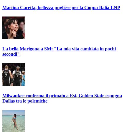
Martina Caretta, bellezza pugliese per la Coppa Italia LNP
La bella Marigona a SM: "La mia vita cambiata in pochi
secondi"
Milwaukee conferma il primato a Est, Golden State espugna
Dallas tra le polemiche