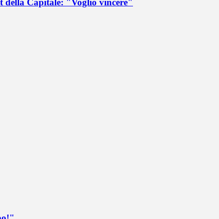
 della Capitale: "Voglio vincere"
po!"