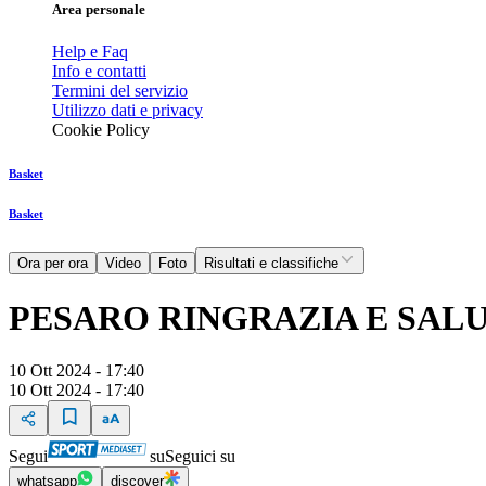
Area personale
Help e Faq
Info e contatti
Termini del servizio
Utilizzo dati e privacy
Cookie Policy
Basket
Basket
Ora per ora
Video
Foto
Risultati e classifiche
PESARO RINGRAZIA E SAL
10 Ott 2024 - 17:40
10 Ott 2024 - 17:40
Segui
su
Seguici su
whatsapp
discover