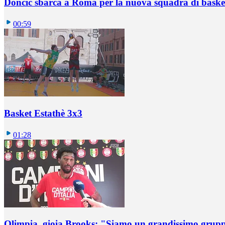
Doncic sbarca a Roma per la nuova squadra di basket
00:59
Basket Estathè 3x3
01:28
Olimpia, gioia Brooks: "Siamo un grandissimo grup