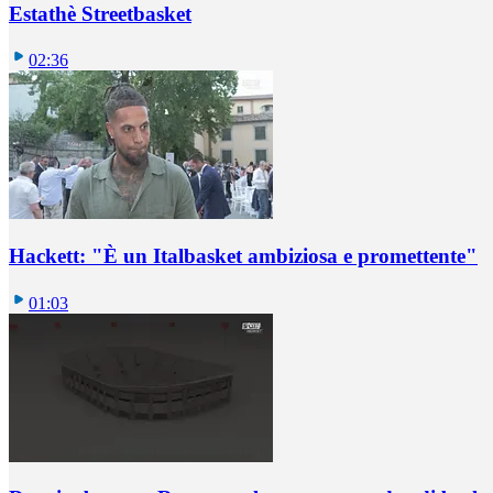
Estathè Streetbasket
02:36
Hackett: "È un Italbasket ambiziosa e promettente"
01:03