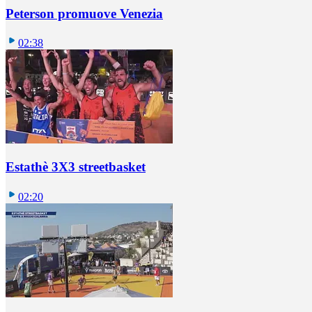
Peterson promuove Venezia
02:38
Estathè 3X3 streetbasket
02:20