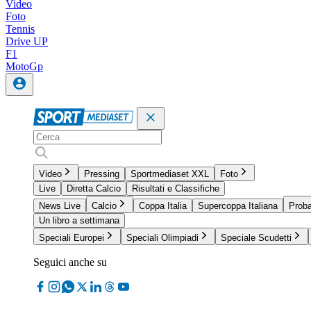
Video
Foto
Tennis
Drive UP
F1
MotoGp
Video
Pressing
Sportmediaset XXL
Foto
Live
Diretta Calcio
Risultati e Classifiche
News Live
Calcio
Coppa Italia
Supercoppa Italiana
Proba
Un libro a settimana
Speciali Europei
Speciali Olimpiadi
Speciale Scudetti
Seguici anche su