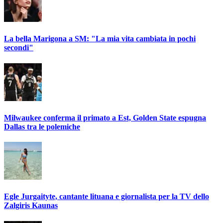
La bella Marigona a SM: "La mia vita cambiata in pochi
secondi"
Milwaukee conferma il primato a Est, Golden State espugna
Dallas tra le polemiche
Egle Jurgaityte, cantante lituana e giornalista per la TV dello
Zalgiris Kaunas