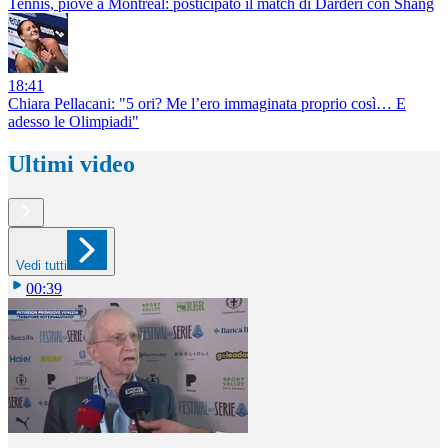
Tennis, piove a Montreal: posticipato il match di Darderi con Shang
18:41
Chiara Pellacani: "5 ori? Me l’ero immaginata proprio così… E
adesso le Olimpiadi"
Ultimi video
Vedi tutti
00:39