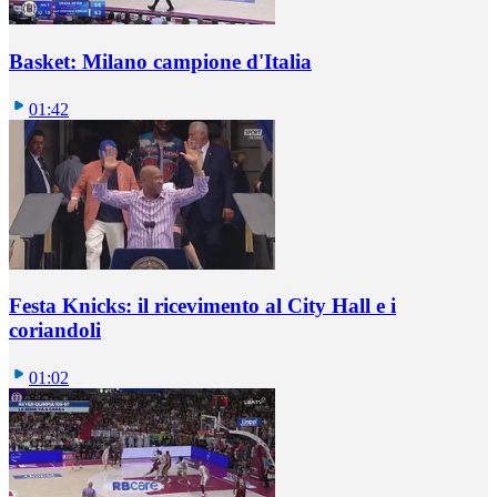
Basket: Milano campione d'Italia
01:42
Festa Knicks: il ricevimento al City Hall e i
coriandoli
01:02