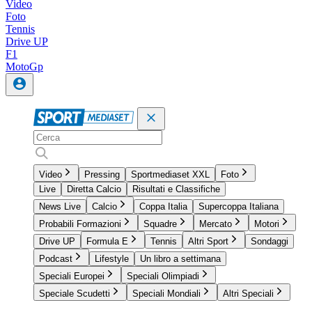
Video
Foto
Tennis
Drive UP
F1
MotoGp
Video
Pressing
Sportmediaset XXL
Foto
Live
Diretta Calcio
Risultati e Classifiche
News Live
Calcio
Coppa Italia
Supercoppa Italiana
Probabili Formazioni
Squadre
Mercato
Motori
Drive UP
Formula E
Tennis
Altri Sport
Sondaggi
Podcast
Lifestyle
Un libro a settimana
Speciali Europei
Speciali Olimpiadi
Speciale Scudetti
Speciali Mondiali
Altri Speciali