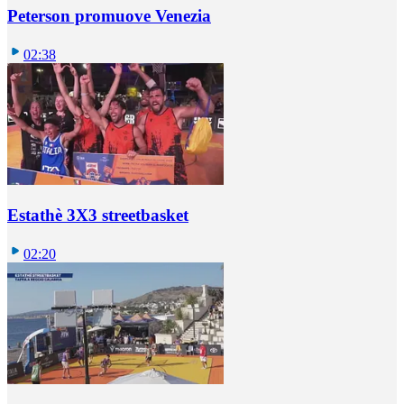
Peterson promuove Venezia
02:38
Estathè 3X3 streetbasket
02:20