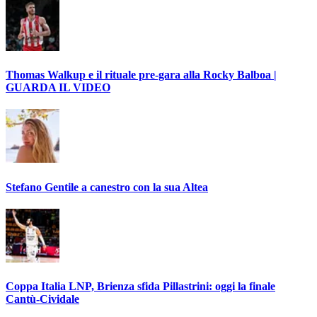
Thomas Walkup e il rituale pre-gara alla Rocky Balboa |
GUARDA IL VIDEO
Stefano Gentile a canestro con la sua Altea
Coppa Italia LNP, Brienza sfida Pillastrini: oggi la finale
Cantù-Cividale