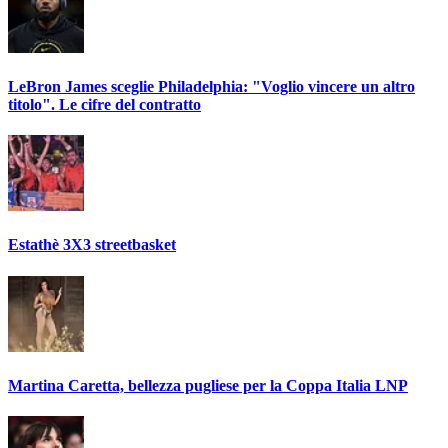
LeBron James sceglie Philadelphia: "Voglio vincere un altro
titolo". Le cifre del contratto
Estathè 3X3 streetbasket
Martina Caretta, bellezza pugliese per la Coppa Italia LNP