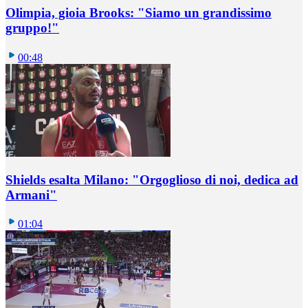
Olimpia, gioia Brooks: "Siamo un grandissimo
gruppo!"
00:48
Shields esalta Milano: "Orgoglioso di noi, dedica ad
Armani"
01:04