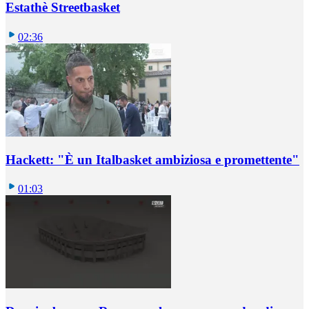
Estathè Streetbasket
02:36
Hackett: "È un Italbasket ambiziosa e promettente"
01:03