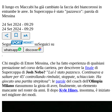
Il lungo ex Maccabi ha già cambiato la faccia dei biancorossi in
entrambe le aree. In Supercoppa è stato "pazzesco": parola di
Messina
24 Set 2024 - 09:29
24 Set 2024 - 09:29
Segui
su
Seguici su
whatsapp
discover
Chi meglio di Ettore Messina, che ha fatto esperienza di qualsiasi
prestazione nel corso della carriera, per descrivere la
finale
di
Supercoppa di
Josh Nebo?
"
Lui è stato pazzesco. Continuava a
saltare per 45' controllando rimbalzi, stoppate, schiacciate. Ha
giocato una partita strepitosa
": le
parole
del coach dell'
Olimpia
Milano
riassumono la gioia di aver, finalmente, un elemento
mancante nel roster da anni. Il dopo
Kyle Hines
, insomma, è iniziato
nel migliore dei modi.