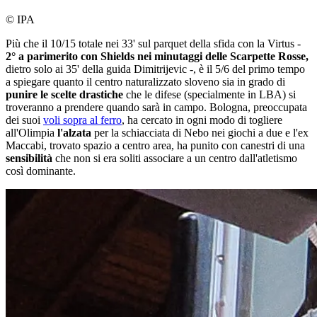
© IPA
Più che il 10/15 totale nei 33' sul parquet della sfida con la Virtus -
2° a parimerito con Shields nei minutaggi delle Scarpette Rosse,
dietro solo ai 35' della guida Dimitrijevic -, è il 5/6 del primo tempo
a spiegare quanto il centro naturalizzato sloveno sia in grado di
punire le scelte drastiche
che le difese (specialmente in LBA) si
troveranno a prendere quando sarà in campo. Bologna, preoccupata
dei suoi
voli sopra al ferro
, ha cercato in ogni modo di togliere
all'Olimpia
l'alzata
per la schiacciata di Nebo nei giochi a due e l'ex
Maccabi, trovato spazio a centro area, ha punito con canestri di una
sensibilità
che non si era soliti associare a un centro dall'atletismo
così dominante.