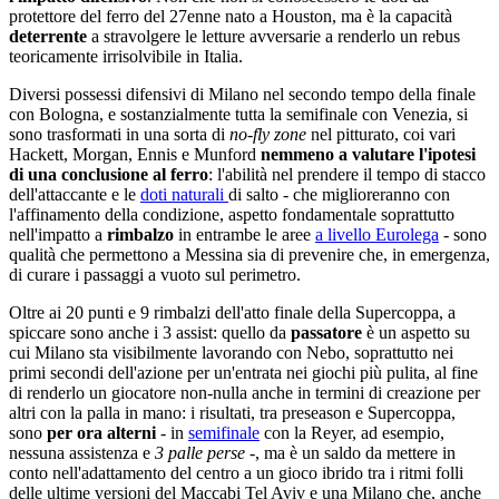
protettore del ferro del 27enne nato a Houston, ma è la capacità
deterrente
a stravolgere le letture avversarie a renderlo un rebus
teoricamente irrisolvibile in Italia.
Diversi possessi difensivi di Milano nel secondo tempo della finale
con Bologna, e sostanzialmente tutta la semifinale con Venezia, si
sono trasformati in una sorta di
no-fly zone
nel pitturato, coi vari
Hackett, Morgan, Ennis e Munford
nemmeno a valutare l'ipotesi
di una conclusione al ferro
: l'abilità nel prendere il tempo di stacco
dell'attaccante e le
doti naturali
di salto - che miglioreranno con
l'affinamento della condizione, aspetto fondamentale soprattutto
nell'impatto a
rimbalzo
in entrambe le aree
a livello Eurolega
- sono
qualità che permettono a Messina sia di prevenire che, in emergenza,
di curare i passaggi a vuoto sul perimetro.
Oltre ai 20 punti e 9 rimbalzi dell'atto finale della Supercoppa, a
spiccare sono anche i 3 assist: quello da
passatore
è un aspetto su
cui Milano sta visibilmente lavorando con Nebo, soprattutto nei
primi secondi dell'azione per un'entrata nei giochi più pulita, al fine
di renderlo un giocatore non-nulla anche in termini di creazione per
altri con la palla in mano: i risultati, tra preseason e Supercoppa,
sono
per ora alterni
- in
semifinale
con la Reyer, ad esempio,
nessuna assistenza e
3 palle perse
-, ma è un saldo da mettere in
conto nell'adattamento del centro a un gioco ibrido tra i ritmi folli
delle ultime versioni del Maccabi Tel Aviv e una Milano che, anche