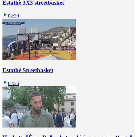
Estathè 3X3 streetbasket
02:20
Estathè Streetbasket
02:36