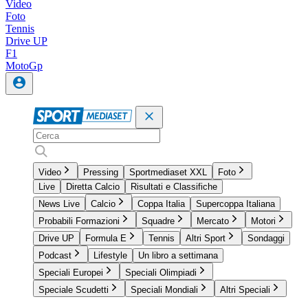
Video
Foto
Tennis
Drive UP
F1
MotoGp
Video
Pressing
Sportmediaset XXL
Foto
Live
Diretta Calcio
Risultati e Classifiche
News Live
Calcio
Coppa Italia
Supercoppa Italiana
Probabili Formazioni
Squadre
Mercato
Motori
Drive UP
Formula E
Tennis
Altri Sport
Sondaggi
Podcast
Lifestyle
Un libro a settimana
Speciali Europei
Speciali Olimpiadi
Speciale Scudetti
Speciali Mondiali
Altri Speciali