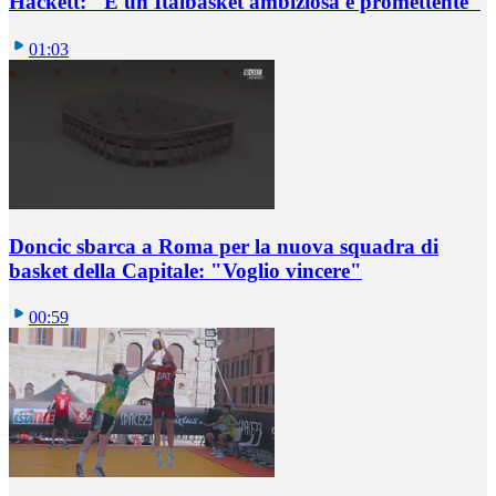
Hackett: "È un Italbasket ambiziosa e promettente"
01:03
Doncic sbarca a Roma per la nuova squadra di
basket della Capitale: "Voglio vincere"
00:59