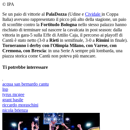
© IPA
Se un paio di vittorie al
PalaDozza
(Udine e
Cividale
in Coppa
Italia) avevano rappresentato il picco più alto della stagione, un paio
di sconfitte contro la
Fortitudo Bologna
nello stesso palazzo hanno
rischiato di terminare sul nascere la cavalcata in post season: dalla
vittoria in gara-5 sulla Effe di Attilio Caja, il percorso ai playoff di
Cantù è stato netto (3-0 a
Rieti
in semifinale, 3-0 a
Rimini
in finale).
Torneranno i derby con l'Olimpia Milano, con Varese, con
Cremona, con Brescia
: in una Serie A sempre più lombarda, una
piazza storica come Cantù non poteva più mancare.
Ti potrebbe interessare
acqua san bernardo cantu
lnp
tyrus mcgee
grant basile
riccardo moraschini
nicola brienza