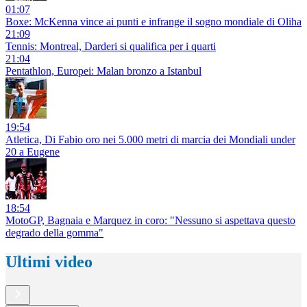
01:07
Boxe: McKenna vince ai punti e infrange il sogno mondiale di Oliha
21:09
Tennis: Montreal, Darderi si qualifica per i quarti
21:04
Pentathlon, Europei: Malan bronzo a Istanbul
19:54
Atletica, Di Fabio oro nei 5.000 metri di marcia dei Mondiali under
20 a Eugene
18:54
MotoGP, Bagnaia e Marquez in coro: "Nessuno si aspettava questo
degrado della gomma"
Ultimi video