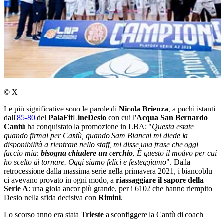
© X
Le più significative sono le parole di
Nicola Brienza
, a pochi istanti
dall'
85-80
del
PalaFitLineDesio
con cui l'
Acqua San Bernardo
Cantù
ha conquistato la promozione in LBA: "
Questa estate
quando firmai per Cantù, quando Sam Bianchi mi diede la
disponibilità a rientrare nello staff, mi disse una frase che oggi
faccio mia:
bisogna chiudere un cerchio
. È questo il motivo per cui
ho scelto di tornare. Oggi siamo felici e festeggiamo
". Dalla
retrocessione dalla massima serie nella primavera 2021, i biancoblu
ci avevano provato in ogni modo, a
riassaggiare il sapore della
Serie A
: una gioia ancor più grande, per i 6102 che hanno riempito
Desio nella sfida decisiva con
Rimini
.
Lo scorso anno era stata
Trieste
a sconfiggere la Cantù di coach