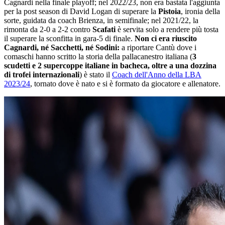
Cagnardi nella finale playoff; nel 2022/23, non era bastata l'aggiunta
per la post season di David Logan di superare la
Pistoia
, ironia della
sorte, guidata da coach Brienza, in semifinale; nel 2021/22, la
rimonta da 2-0 a 2-2 contro
Scafati
è servita solo a rendere più tosta
il superare la sconfitta in gara-5 di finale.
Non ci era riuscito
Cagnardi, né Sacchetti, né Sodini:
a riportare Cantù dove i
comaschi hanno scritto la storia della pallacanestro italiana (
3
scudetti e 2 supercoppe italiane in bacheca, oltre a una dozzina
di trofei internazionali
) è stato il
Coach dell'Anno della LBA
2023/24
, tornato dove è nato e si è formato da giocatore e allenatore.