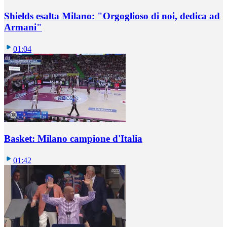
Shields esalta Milano: "Orgoglioso di noi, dedica ad
Armani"
01:04
Basket: Milano campione d'Italia
01:42