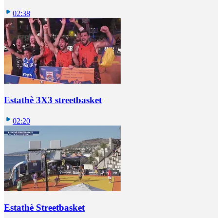
02:38
Estathè 3X3 streetbasket
02:20
Estathè Streetbasket