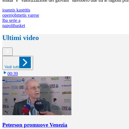
solida" e "valorizzazione dei giovani" sarebbero due tra le ragioni pri
ioannis kastritis
openjobmetis varese
lba serie a
napolibasket
Ultimi video
Vedi tutti
00:39
Peterson promuove Venezia