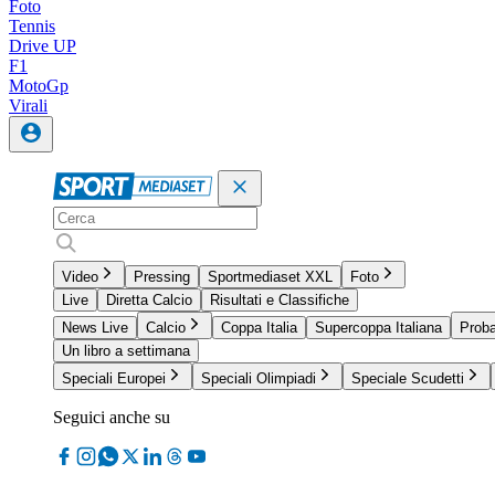
Foto
Tennis
Drive UP
F1
MotoGp
Virali
Video
Pressing
Sportmediaset XXL
Foto
Live
Diretta Calcio
Risultati e Classifiche
News Live
Calcio
Coppa Italia
Supercoppa Italiana
Proba
Un libro a settimana
Speciali Europei
Speciali Olimpiadi
Speciale Scudetti
Seguici anche su