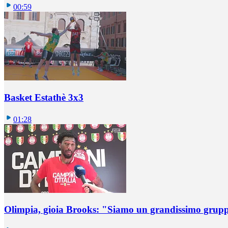
00:59
Basket Estathè 3x3
01:28
Olimpia, gioia Brooks: "Siamo un grandissimo grup