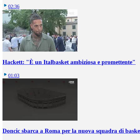
02:36
Hackett: "È un Italbasket ambiziosa e promettente"
01:03
Doncic sbarca a Roma per la nuova squadra di basket