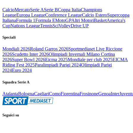
Calcio
Mercato
Serie A
Serie B
Coppa Italia
Champions
League
Europa League
Conference League
Calcio Estero
Supercoppa
Italiana
Formula 1
Formula E
MotoGP
Altri Motori
Basket
America's
Cup
Nations League
Tennis
Sci
Volley
Drive UP
Speciali
Mondiali 2026
Roland Garros 2026
Sportmediaset Live Riccione
2026
Scudetto Inter 2026
Olimpiadi Invernali Milano Cortina
2026
Super Bowl 2026
Eicma 2025
Mondiale per club 2025
EICMA
Riding Fest 2025
Paralimpiadi Parigi 2024
Olimpiadi Parigi
2024
Euro 2024
Squadra Serie A
Atalanta
Bologna
Cagliari
Como
Fiorentina
Frosinone
Genoa
Inter
Juvent
Seguici su