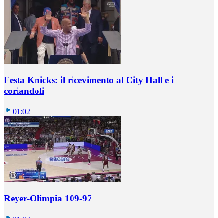
Festa Knicks: il ricevimento al City Hall e i
coriandoli
01:02
Reyer-Olimpia 109-97