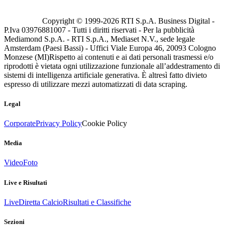
Copyright © 1999-
2026
RTI S.p.A. Business Digital -
P.Iva 03976881007 - Tutti i diritti riservati - Per la pubblicità
Mediamond S.p.A. - RTI S.p.A., Mediaset N.V., sede legale
Amsterdam (Paesi Bassi) - Uffici Viale Europa 46, 20093 Cologno
Monzese (MI)
Rispetto ai contenuti e ai dati personali trasmessi e/o
riprodotti è vietata ogni utilizzazione funzionale all’addestramento di
sistemi di intelligenza artificiale generativa. È altresì fatto divieto
espresso di utilizzare mezzi automatizzati di data scraping.
Legal
Corporate
Privacy Policy
Cookie Policy
Media
Video
Foto
Live e Risultati
Live
Diretta Calcio
Risultati e Classifiche
Sezioni