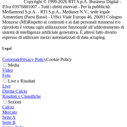
Copyright © 1999-
2026
RTI S.p.A. Business Digital -
P.Iva 03976881007 - Tutti i diritti riservati - Per la pubblicità
Mediamond S.p.A. - RTI S.p.A., Mediaset N.V., sede legale
Amsterdam (Paesi Bassi) - Uffici Viale Europa 46, 20093 Cologno
Monzese (MI)
Rispetto ai contenuti e ai dati personali trasmessi e/o
riprodotti è vietata ogni utilizzazione funzionale all’addestramento di
sistemi di intelligenza artificiale generativa. È altresì fatto divieto
espresso di utilizzare mezzi automatizzati di data scraping.
Legal
Corporate
Privacy Policy
Cookie Policy
Media
Video
Foto
Live e Risultati
Live
Diretta Calcio
Risultati e Classifiche
Sezioni
Calcio
Mercato
Serie A
Serie B