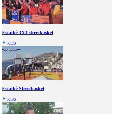
Estathè 3X3 streetbasket
02:20
Estathè Streetbasket
02:36