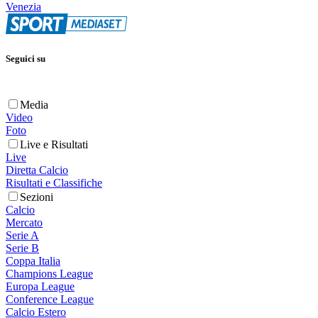
Venezia
Seguici su
Media
Video
Foto
Live e Risultati
Live
Diretta Calcio
Risultati e Classifiche
Sezioni
Calcio
Mercato
Serie A
Serie B
Coppa Italia
Champions League
Europa League
Conference League
Calcio Estero