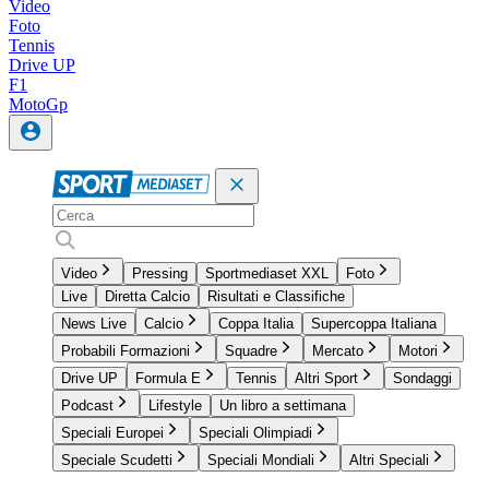
Video
Foto
Tennis
Drive UP
F1
MotoGp
Video
Pressing
Sportmediaset XXL
Foto
Live
Diretta Calcio
Risultati e Classifiche
News Live
Calcio
Coppa Italia
Supercoppa Italiana
Probabili Formazioni
Squadre
Mercato
Motori
Drive UP
Formula E
Tennis
Altri Sport
Sondaggi
Podcast
Lifestyle
Un libro a settimana
Speciali Europei
Speciali Olimpiadi
Speciale Scudetti
Speciali Mondiali
Altri Speciali