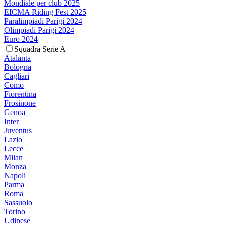
Mondiale per club 2025
EICMA Riding Fest 2025
Paralimpiadi Parigi 2024
Olimpiadi Parigi 2024
Euro 2024
Squadra Serie A
Atalanta
Bologna
Cagliari
Como
Fiorentina
Frosinone
Genoa
Inter
Juventus
Lazio
Lecce
Milan
Monza
Napoli
Parma
Roma
Sassuolo
Torino
Udinese