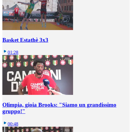
Basket Estathè 3x3
01:28
Olimpia, gioia Brooks: "Siamo un grandissimo
gruppo!"
00:48