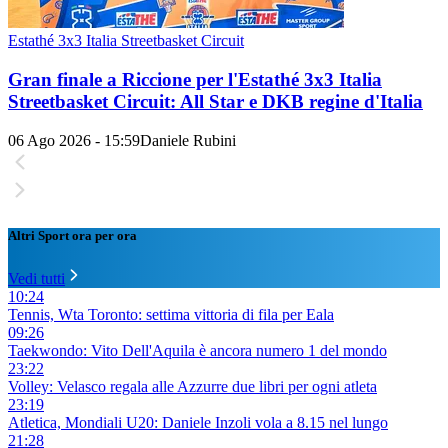
Estathé 3x3 Italia Streetbasket Circuit
Gran finale a Riccione per l'Estathé 3x3 Italia
Streetbasket Circuit: All Star e DKB regine d'Italia
06 Ago 2026 - 15:59
Daniele Rubini
Altri Sport ora per ora
Vedi tutti
10:24
Tennis, Wta Toronto: settima vittoria di fila per Eala
09:26
Taekwondo: Vito Dell'Aquila è ancora numero 1 del mondo
23:22
Volley: Velasco regala alle Azzurre due libri per ogni atleta
23:19
Atletica, Mondiali U20: Daniele Inzoli vola a 8.15 nel lungo
21:28