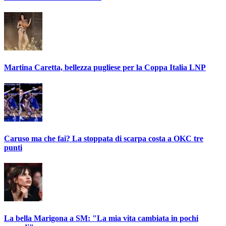
Martina Caretta, bellezza pugliese per la Coppa Italia LNP
Caruso ma che fai? La stoppata di scarpa costa a OKC tre
punti
La bella Marigona a SM: "La mia vita cambiata in pochi