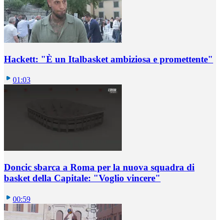
Hackett: "È un Italbasket ambiziosa e promettente"
01:03
Doncic sbarca a Roma per la nuova squadra di
basket della Capitale: "Voglio vincere"
00:59