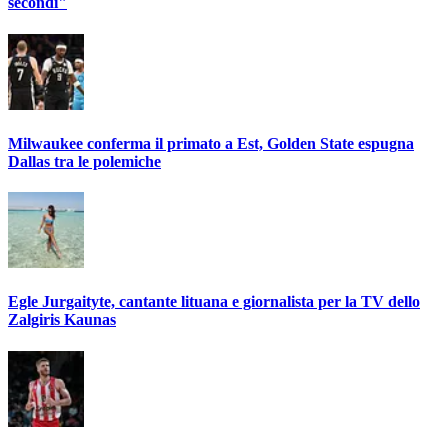
secondi"
Milwaukee conferma il primato a Est, Golden State espugna
Dallas tra le polemiche
Egle Jurgaityte, cantante lituana e giornalista per la TV dello
Zalgiris Kaunas