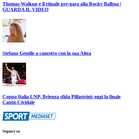
Thomas Walkup e il rituale pre-gara alla Rocky Balboa |
GUARDA IL VIDEO
Stefano Gentile a canestro con la sua Altea
Coppa Italia LNP, Brienza sfida Pillastrini: oggi la finale
Cantù-Cividale
Seguici su