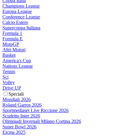
Coppa Italia
Champions League
Europa League
Conference League
Calcio Estero
Supercoppa Italiana
Formula 1
Formula E
MotoGP
Altri Motori
Basket
America's Cup
Nations League
Tennis
Sci
Volley
Drive UP
Speciali
Mondiali 2026
Roland Garros 2026
Sportmediaset Live Riccione 2026
Scudetto Inter 2026
Olimpiadi Invernali Milano Cortina 2026
Super Bowl 2026
Eicma 2025