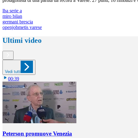
protagonista di una partita da record a Varese: 27 punti, 16 rimbalzi e
lba serie a
miro bilan
germani brescia
openjobmetis varese
Ultimi video
Vedi tutti
00:39
Peterson promuove Venezia