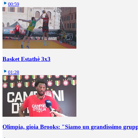
00:59
Basket Estathè 3x3
01:28
Olimpia, gioia Brooks: "Siamo un grandissimo grup