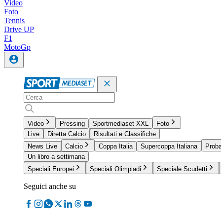
Video
Foto
Tennis
Drive UP
F1
MotoGp
Video
Pressing
Sportmediaset XXL
Foto
Live
Diretta Calcio
Risultati e Classifiche
News Live
Calcio
Coppa Italia
Supercoppa Italiana
Proba
Un libro a settimana
Speciali Europei
Speciali Olimpiadi
Speciale Scudetti
Seguici anche su