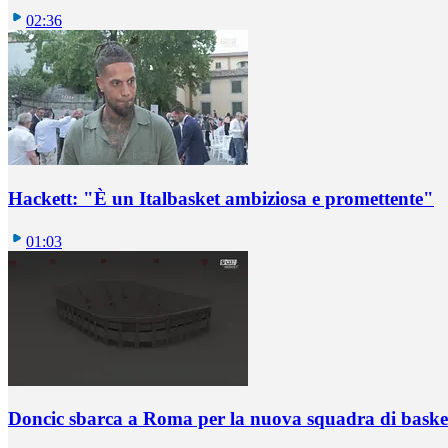
02:36
Hackett: "È un Italbasket ambiziosa e promettente"
01:03
Doncic sbarca a Roma per la nuova squadra di basket