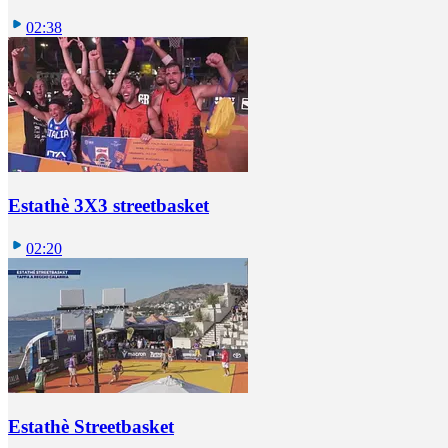
02:38
Estathè 3X3 streetbasket
02:20
Estathè Streetbasket