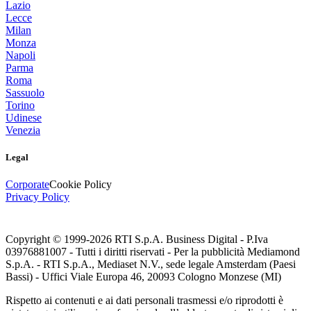
Lazio
Lecce
Milan
Monza
Napoli
Parma
Roma
Sassuolo
Torino
Udinese
Venezia
Legal
Corporate
Cookie Policy
Privacy Policy
Copyright © 1999-
2026
RTI S.p.A. Business Digital - P.Iva
03976881007 - Tutti i diritti riservati - Per la pubblicità Mediamond
S.p.A. - RTI S.p.A., Mediaset N.V., sede legale Amsterdam (Paesi
Bassi) - Uffici Viale Europa 46, 20093 Cologno Monzese (MI)
Rispetto ai contenuti e ai dati personali trasmessi e/o riprodotti è