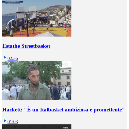
Estathè Streetbasket
02:36
Hackett: "È un Italbasket ambiziosa e promettente"
01:03