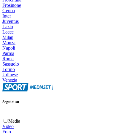
Frosinone
Genoa
Inter
Juventus
Lazio
Lecce
Milan
Monza
Napoli
Parma
Roma
Sassuolo
Torino
Udinese
Venezia
Seguici su
Media
Video
Foto