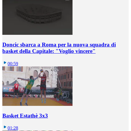
Doncic sbarca a Roma per la nuova squadra di
basket della Capitale: "Voglio vincere"
00:59
Basket Estathè 3x3
01:28