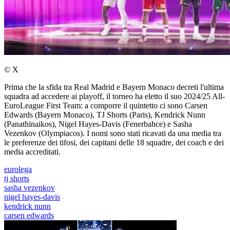
© X
Prima che la sfida tra Real Madrid e Bayern Monaco decreti l'ultima
squadra ad accedere ai playoff, il torneo ha eletto il suo 2024/25 All-
EuroLeague First Team: a comporre il quintetto ci sono Carsen
Edwards (Bayern Monaco), TJ Shorts (Paris), Kendrick Nunn
(Panathinaikos), Nigel Hayes-Davis (Fenerbahce) e Sasha
Vezenkov (Olympiacos). I nomi sono stati ricavati da una media tra
le preferenze dei tifosi, dei capitani delle 18 squadre, dei coach e dei
media accreditati.
eurolega
tj shorts
sasha vezenkov
nigel hayes-davis
kendrick nunn
carsen edwards