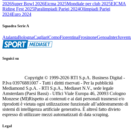
2026
Super Bowl 2026
Eicma 2025
Mondiale per club 2025
EICMA
Riding Fest 2025
Paralimpiadi Parigi 2024
Olimpiadi Parigi
2024
Euro 2024
Squadra Serie A
Atalanta
Bologna
Cagliari
Como
Fiorentina
Frosinone
Genoa
Inter
Juvent
Seguici su
Copyright © 1999-
2026
RTI S.p.A. Business Digital -
P.Iva 03976881007 - Tutti i diritti riservati - Per la pubblicità
Mediamond S.p.A. - RTI S.p.A., Mediaset N.V., sede legale
Amsterdam (Paesi Bassi) - Uffici Viale Europa 46, 20093 Cologno
Monzese (MI)
Rispetto ai contenuti e ai dati personali trasmessi e/o
riprodotti è vietata ogni utilizzazione funzionale all’addestramento di
sistemi di intelligenza artificiale generativa. È altresì fatto divieto
espresso di utilizzare mezzi automatizzati di data scraping.
Legal