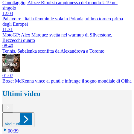
Canottaggio, Alizee Ribolzi campionessa del mondo U19 nel
singolo
12:03
Pallavolo: l'Italia femminile vola in Polonia, ultimo torneo prima
degli Europei
11:31
MotoGP: Alex Marquez svetta nel warmup di SIlverstone,
Bezzecchi quarto
08:40
Tennis, Sabalenka sconfitta da Alexandrova a Toronto
01:07
Boxe: McKenna vince ai punti e infrange il sogno mondiale di Oliha
Ultimi video
Vedi tutti
00:39