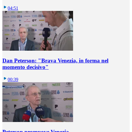
04:51
Dan Peterson: "Brava Venezia, in forma nel
momento decisivo"
00:39
Peterson promuove Venezia