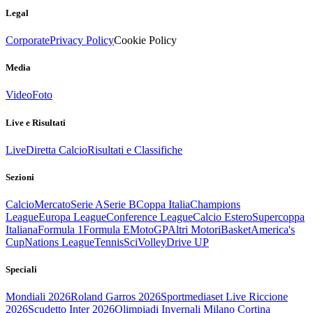
Legal
Corporate
Privacy Policy
Cookie Policy
Media
Video
Foto
Live e Risultati
Live
Diretta Calcio
Risultati e Classifiche
Sezioni
Calcio
Mercato
Serie A
Serie B
Coppa Italia
Champions
League
Europa League
Conference League
Calcio Estero
Supercoppa
Italiana
Formula 1
Formula E
MotoGP
Altri Motori
Basket
America's
Cup
Nations League
Tennis
Sci
Volley
Drive UP
Speciali
Mondiali 2026
Roland Garros 2026
Sportmediaset Live Riccione
2026
Scudetto Inter 2026
Olimpiadi Invernali Milano Cortina