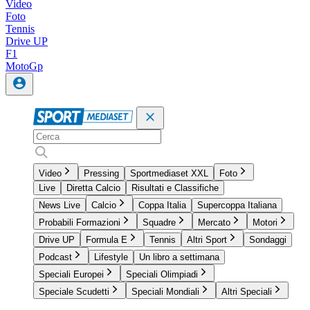
Video
Foto
Tennis
Drive UP
F1
MotoGp
Video
Pressing
Sportmediaset XXL
Foto
Live
Diretta Calcio
Risultati e Classifiche
News Live
Calcio
Coppa Italia
Supercoppa Italiana
Probabili Formazioni
Squadre
Mercato
Motori
Drive UP
Formula E
Tennis
Altri Sport
Sondaggi
Podcast
Lifestyle
Un libro a settimana
Speciali Europei
Speciali Olimpiadi
Speciale Scudetti
Speciali Mondiali
Altri Speciali