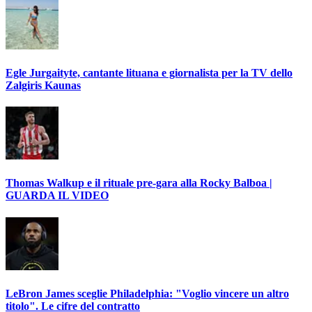
Egle Jurgaityte, cantante lituana e giornalista per la TV dello
Zalgiris Kaunas
Thomas Walkup e il rituale pre-gara alla Rocky Balboa |
GUARDA IL VIDEO
LeBron James sceglie Philadelphia: "Voglio vincere un altro
titolo". Le cifre del contratto