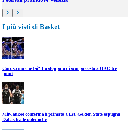
I più visti di Basket
Caruso ma che fai? La stoppata di scarpa costa a OKC tre
punti
Milwaukee conferma il primato a Est, Golden State espugna
Dallas tra le polemiche