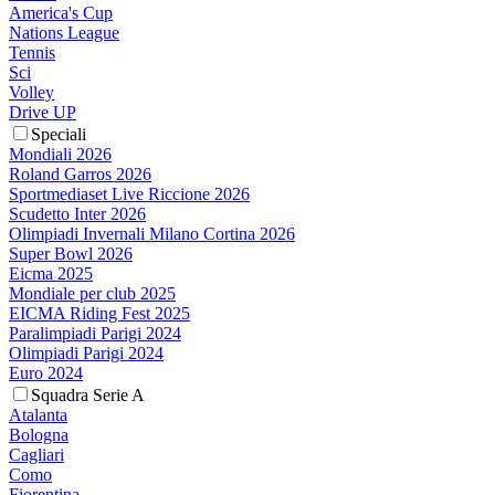
America's Cup
Nations League
Tennis
Sci
Volley
Drive UP
Speciali
Mondiali 2026
Roland Garros 2026
Sportmediaset Live Riccione 2026
Scudetto Inter 2026
Olimpiadi Invernali Milano Cortina 2026
Super Bowl 2026
Eicma 2025
Mondiale per club 2025
EICMA Riding Fest 2025
Paralimpiadi Parigi 2024
Olimpiadi Parigi 2024
Euro 2024
Squadra Serie A
Atalanta
Bologna
Cagliari
Como
Fiorentina