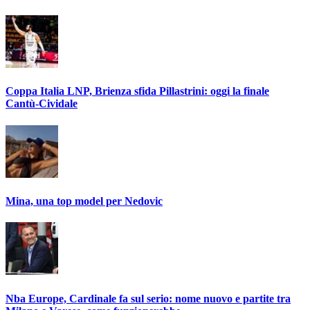
Coppa Italia LNP, Brienza sfida Pillastrini: oggi la finale
Cantù-Cividale
Mina, una top model per Nedovic
Nba Europe, Cardinale fa sul serio: nome nuovo e partite tra