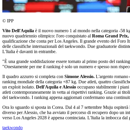
© IPP
Vito Dell'Aquila
è il nuovo numero 1 al mondo nella categoria -58 kg
nuovo quadriennio olimpico: l'oro conquistato al
Roma Grand Prix,
qualificazione che conta per Los Angeles. Il grande evento del Foro It
delle classifiche internazionali del taekwondo. Due graduatorie distinte
L'Italia è davanti in entrambe.
"È una grande soddisfazione essere tornato al primo posto del ranking
"Onestamente per me il ranking è solo un numero e spesso non rispecc
Il quadro azzurro si completa con
Simone Alessio.
L'argento romano c
ranking mondiale della categoria +87 kg. Due atleti, quattro classifiche
un exploit isolato.
Dell'Aquila e Alessio
occupano stabilmente i piani 
atleti contemporaneamente in vetta ai rispettivi ranking. Grazie ai tito
del taekwondo. I ranking appena aggiornati confermano una continuit
Ora lo sguardo si sposta in Corea. Dal 4 al 7 settembre Muju ospiterà
diverso per Alessio, che ha avviato il percorso di recupero dopo un int
verso Los Angeles 2028 è appena cominciata. L'Italia la imbocca dal g
taekwondo