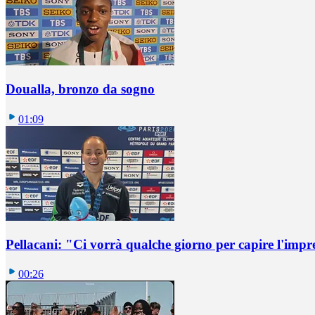
Doualla, bronzo da sogno
01:09
Pellacani: "Ci vorrà qualche giorno per capire l'impr
00:26