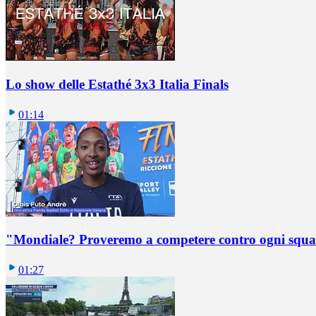
Lo show delle Estathé 3x3 Italia Finals
01:14
"Mondiale? Proveremo a competere contro ogni squadr
01:27