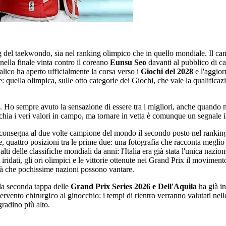
 del taekwondo, sia nel ranking olimpico che in quello mondiale. Il cam
nella finale vinta contro il coreano
Eunsu Seo
davanti al pubblico di c
alico ha aperto ufficialmente la corsa verso i
Giochi del 2028
e l'aggior
: quella olimpica, sulle otto categorie dei Giochi, che vale la qualificaz
. Ho sempre avuto la sensazione di essere tra i migliori, anche quando 
hia i veri valori in campo, ma tornare in vetta è comunque un segnale 
onsegna al due volte campione del mondo il secondo posto nel ranking 
, quattro posizioni tra le prime due: una fotografia che racconta meglio 
alti delle classifiche mondiali da anni: l'Italia era già stata l'unica na
li iridati, gli ori olimpici e le vittorie ottenute nei Grand Prix il movi
à che pochissime nazioni possono vantare.
 la seconda tappa delle
Grand Prix Series 2026 e Dell'Aquila
ha già i
ervento chirurgico al ginocchio: i tempi di rientro verranno valutati nel
radino più alto.