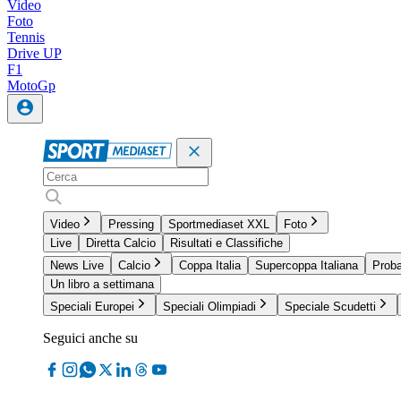
Video
Foto
Tennis
Drive UP
F1
MotoGp
Video
Pressing
Sportmediaset XXL
Foto
Live
Diretta Calcio
Risultati e Classifiche
News Live
Calcio
Coppa Italia
Supercoppa Italiana
Proba
Un libro a settimana
Speciali Europei
Speciali Olimpiadi
Speciale Scudetti
Seguici anche su