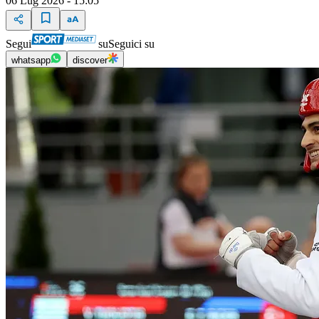
06 Lug 2026 - 15:05
Segui
su
Seguici su
whatsapp
discover