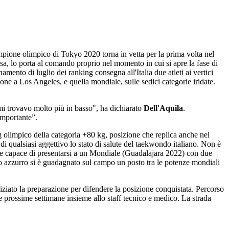
pione olimpico di Tokyo 2020 torna in vetta per la prima volta nel
asa, lo porta al comando proprio nel momento in cui si apre la fase di
namento di luglio dei ranking consegna all'Italia due atleti ai vertici
ione a Los Angeles, e quella mondiale, sulle sedici categorie iridate.
mi trovavo molto più in basso", ha dichiarato
Dell'Aquila
.
importante”.
olimpico della categoria +80 kg, posizione che replica anche nel
di qualsiasi aggettivo lo stato di salute del taekwondo italiano. Non è
zione capace di presentarsi a un Mondiale (Guadalajara 2022) con due
mento azzurro si è guadagnato sul campo un posto tra le potenze mondiali
niziato la preparazione per difendere la posizione conquistata. Percorso
le prossime settimane insieme allo staff tecnico e medico. La strada