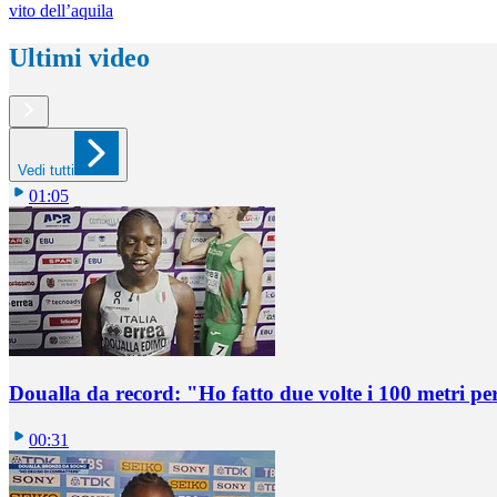
vito dell’aquila
Ultimi video
Vedi tutti
01:05
Doualla da record: "Ho fatto due volte i 100 metri pe
00:31