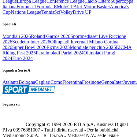
League
Europa League
Conference League
Calcio Estero
Supercoppa
Italiana
Formula 1
Formula E
MotoGP
Altri Motori
Basket
America's
Cup
Nations League
Tennis
Sci
Volley
Drive UP
Speciali
Mondiali 2026
Roland Garros 2026
Sportmediaset Live Riccione
2026
Scudetto Inter 2026
Olimpiadi Invernali Milano Cortina
2026
Super Bowl 2026
Eicma 2025
Mondiale per club 2025
EICMA
Riding Fest 2025
Paralimpiadi Parigi 2024
Olimpiadi Parigi
2024
Euro 2024
Squadra Serie A
Atalanta
Bologna
Cagliari
Como
Fiorentina
Frosinone
Genoa
Inter
Juvent
Seguici su
Copyright © 1999-
2026
RTI S.p.A. Business Digital -
P.Iva 03976881007 - Tutti i diritti riservati - Per la pubblicità
Mediamond S.p.A. - RTI S.p.A., Mediaset N.V., sede legale