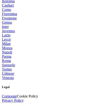
Bologna
Cagliari
Como
Fiorentina
Frosinone
Genoa
Inter
Juventus
Lazio
Lecce
Milan
Monza
Napoli
Parma
Roma
Sassuolo
Torino
Udinese
Venezia
Legal
Corporate
Cookie Policy
Privacy Policy