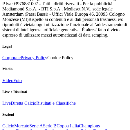
P.Iva 03976881007 - Tutti i diritti riservati - Per la pubblicità
Mediamond S.p.A. - RTI S.p.A., Mediaset N.V., sede legale
Amsterdam (Paesi Bassi) - Uffici Viale Europa 46, 20093 Cologno
Monzese (MI)
Rispetto ai contenuti e ai dati personali trasmessi e/o
riprodotti è vietata ogni utilizzazione funzionale all’addestramento di
sistemi di intelligenza artificiale generativa. È altresì fatto divieto
espresso di utilizzare mezzi automatizzati di data scraping.
Legal
Corporate
Privacy Policy
Cookie Policy
Media
Video
Foto
Live e Risultati
Live
Diretta Calcio
Risultati e Classifiche
Sezioni
Calcio
Mercato
Serie A
Serie B
Coppa Italia
Champions