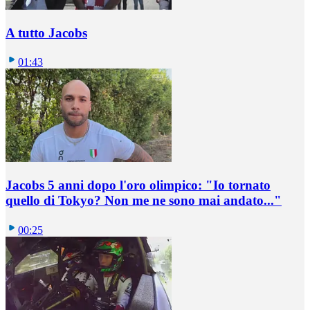
A tutto Jacobs
01:43
Jacobs 5 anni dopo l'oro olimpico: "Io tornato
quello di Tokyo? Non me ne sono mai andato..."
00:25