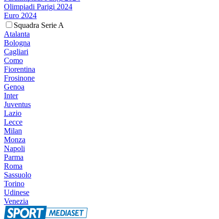
Olimpiadi Parigi 2024
Euro 2024
Squadra Serie A
Atalanta
Bologna
Cagliari
Como
Fiorentina
Frosinone
Genoa
Inter
Juventus
Lazio
Lecce
Milan
Monza
Napoli
Parma
Roma
Sassuolo
Torino
Udinese
Venezia