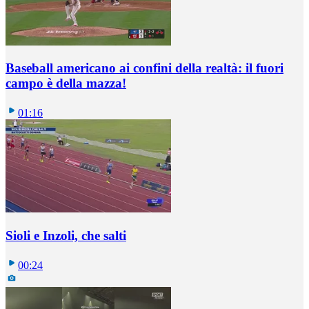
Baseball americano ai confini della realtà: il fuori
campo è della mazza!
01:16
Sioli e Inzoli, che salti
00:24