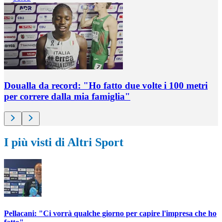
Doualla da record: "Ho fatto due volte i 100 metri
per correre dalla mia famiglia"
I più visti di Altri Sport
Pellacani: "Ci vorrà qualche giorno per capire l'impresa che ho