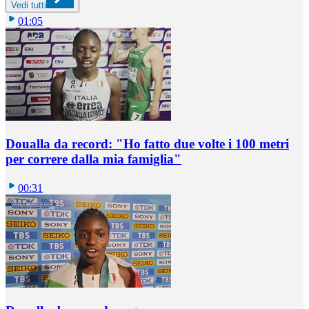
Vedi tutti
01:05
Doualla da record: "Ho fatto due volte i 100 metri
per correre dalla mia famiglia"
00:31